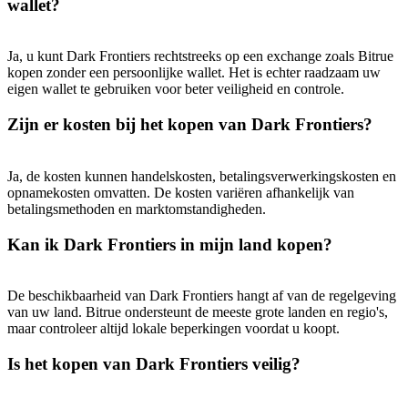
wallet?
New Listing Futures Fest
Trade New Futures, Win 200,000 USDT
Ja, u kunt Dark Frontiers rechtstreeks op een exchange zoals Bitrue
kopen zonder een persoonlijke wallet. Het is echter raadzaam uw
eigen wallet te gebruiken voor beter veiligheid en controle.
Crypto World Cup 2026: Grand Finale
Zijn er kosten bij het kopen van Dark Frontiers?
77,777+3k Rewards
Ja, de kosten kunnen handelskosten, betalingsverwerkingskosten en
opnamekosten omvatten. De kosten variëren afhankelijk van
betalingsmethoden en marktomstandigheden.
Kan ik Dark Frontiers in mijn land kopen?
De beschikbaarheid van Dark Frontiers hangt af van de regelgeving
van uw land. Bitrue ondersteunt de meeste grote landen en regio's,
maar controleer altijd lokale beperkingen voordat u koopt.
Meer evenementen
Is het kopen van Dark Frontiers veilig?
Win prijzen en exclusieve beloningen
Log in
Aanmelden