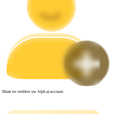
Gids
Futures-startgids
Handelsstrategieën
Leer hoe u winstgevend kunt blijven
Maak en verifieer uw Alph.ai-account.