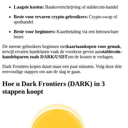
Word een Copy Trader
Laagste kosten:
Bankoverschrijving of stablecoin-handel
Geniet van winstdeling en copy trading commissies
Beste voor ervaren crypto-gebruikers:
Crypto-swap of
spothandel
Beste voor beginners:
Kaartbetaling via een betrouwbare
beurs
De meeste gebruikers beginnen met
kaartaankopen voor gemak
,
terwijl ervaren handelaren vaak de voorkeur geven aan
stablecoin-
handelsparen zoals DARK/USDT
om de kosten te verlagen.
Dark Frontiers kopen duurt maar een paar minuten. Volg deze drie
eenvoudige stappen om aan de slag te gaan.
Informatie
Big data-analyse inclusief handelsinformatie, enz.
Hoe u Dark Frontiers (DARK) in 3
stappen koopt