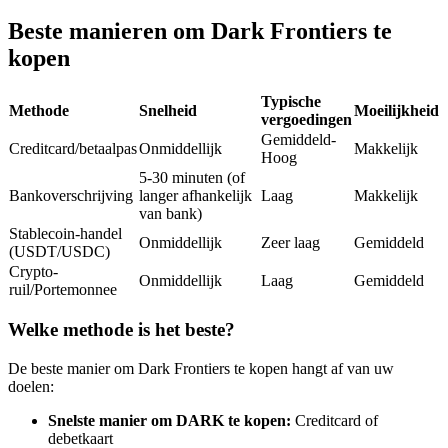
Futures met USDC als onderpand
Beste manieren om Dark Frontiers te
kopen
Typische
Methode
Snelheid
Moeilijkheid
vergoedingen
Gemiddeld-
Creditcard/betaalpas
Onmiddellijk
Makkelijk
Hoog
5-30 minuten (of
Bankoverschrijving
langer afhankelijk
Laag
Makkelijk
van bank)
Kopiëren Handel
Stablecoin-handel
Onmiddellijk
Zeer laag
Gemiddeld
(USDT/USDC)
Sluit je aan bij top traders
Crypto-
Onmiddellijk
Laag
Gemiddeld
ruil/Portemonnee
Welke methode is het beste?
De beste manier om Dark Frontiers te kopen hangt af van uw
doelen:
Snelste manier om DARK te kopen:
Creditcard of
debetkaart