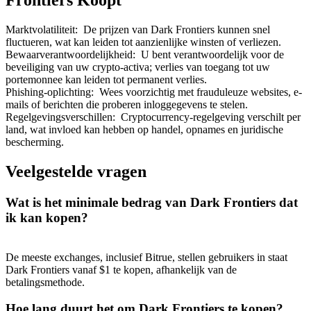
Frontiers Koopt
Marktvolatiliteit
:
De prijzen van Dark Frontiers kunnen snel
fluctueren, wat kan leiden tot aanzienlijke winsten of verliezen.
Bewaarverantwoordelijkheid
:
U bent verantwoordelijk voor de
beveiliging van uw crypto-activa; verlies van toegang tot uw
Doorverwijzing
portemonnee kan leiden tot permanent verlies.
Phishing-oplichting
:
Wees voorzichtig met frauduleuze websites, e-
Nodig een vriend uit om contante beloningen te ontvangen
mails of berichten die proberen inloggegevens te stelen.
Regelgevingsverschillen
:
Cryptocurrency-regelgeving verschilt per
Deposit CASHCAT & Win
land, wat invloed kan hebben op handel, opnames en juridische
bescherming.
Veelgestelde vragen
Wat is het minimale bedrag van Dark Frontiers dat
ik kan kopen?
De meeste exchanges, inclusief Bitrue, stellen gebruikers in staat
Dark Frontiers vanaf $1 te kopen, afhankelijk van de
betalingsmethode.
Deposit CASHCAT & Win
Hoe lang duurt het om Dark Frontiers te kopen?