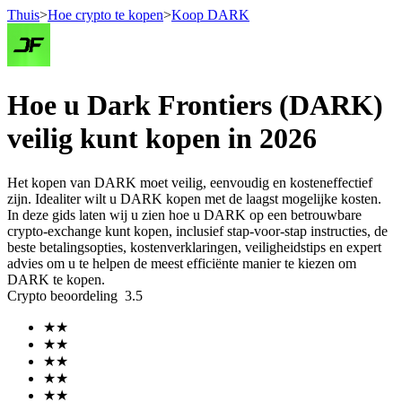
Thuis
>
Hoe crypto te kopen
>
Koop DARK
Termijncontracten
Hoe u Dark Frontiers (DARK)
veilig kunt kopen in 2026
Het kopen van DARK moet veilig, eenvoudig en kosteneffectief
zijn. Idealiter wilt u DARK kopen met de laagst mogelijke kosten.
In deze gids laten wij u zien hoe u DARK op een betrouwbare
crypto-exchange kunt kopen, inclusief stap-voor-stap instructies, de
beste betalingsopties, kostenverklaringen, veiligheidstips en expert
advies om u te helpen de meest efficiënte manier te kiezen om
USDT-futures
DARK te kopen.
Crypto beoordeling
3.5
Futures met USDT als onderpand
★
★
★
★
★
★
★
★
★
★