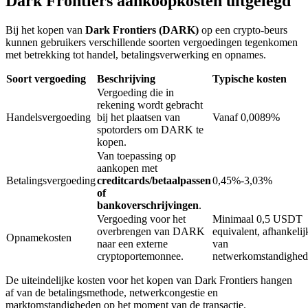
Dark Frontiers aankoopkosten uitgelegd
Bij het kopen van
Dark Frontiers (DARK)
op een crypto-beurs
kunnen gebruikers verschillende soorten vergoedingen tegenkomen
BTR-vergrendelingen
met betrekking tot handel, betalingsverwerking en opnames.
Exclusieve beleggingen voor BTR-houders
Soort vergoeding
Beschrijving
Typische kosten
Vergoeding die in
rekening wordt gebracht
Handelsvergoeding
bij het plaatsen van
Vanaf 0,0089%
spotorders om DARK te
kopen.
Van toepassing op
aankopen met
Betalingsvergoeding
creditcards/betaalpassen
0,45%-3,03%
of
bankoverschrijvingen
.
Leningen
Vergoeding voor het
Minimaal 0,5 USDT
Door crypto ondersteunde leenservice
overbrengen van DARK
equivalent, afhankelij
Opnamekosten
naar een externe
van
cryptoportemonnee.
netwerkomstandighe
De uiteindelijke kosten voor het kopen van Dark Frontiers hangen
af van de betalingsmethode, netwerkcongestie en
marktomstandigheden op het moment van de transactie.