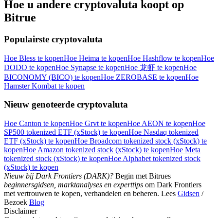
Hoe u andere cryptovaluta koopt op
Bitrue
Populairste cryptovaluta
Download de
Bitrue-app
Hoe Bless te kopen
Hoe Heima te kopen
Hoe Hashflow te kopen
Hoe
DODO te kopen
Hoe Synapse te kopen
Hoe 龙虾 te kopen
Hoe
BICONOMY (BICO) te kopen
Hoe ZEROBASE te kopen
Hoe
Hamster Kombat te kopen
Nieuw genoteerde cryptovaluta
Hoe Canton te kopen
Hoe Grvt te kopen
Hoe AEON te kopen
Hoe
Nederlands
SP500 tokenized ETF (xStock) te kopen
Hoe Nasdaq tokenized
ETF (xStock) te kopen
Hoe Broadcom tokenized stock (xStock) te
kopen
Hoe Amazon tokenized stock (xStock) te kopen
Hoe Meta
tokenized stock (xStock) te kopen
Hoe Alphabet tokenized stock
(xStock) te kopen
Nieuw bij Dark Frontiers (DARK)?
Begin met Bitrues
beginnersgidsen, marktanalyses en experttips
om Dark Frontiers
met vertrouwen te kopen, verhandelen en beheren. Lees
Gidsen
/
Bezoek
Blog
Disclaimer