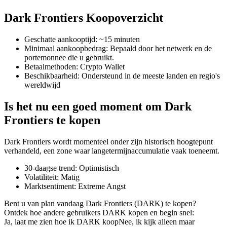
Dark Frontiers Koopoverzicht
Geschatte aankooptijd
:
~15 minuten
COIN-M-futures
Minimaal aankoopbedrag
:
Bepaald door het netwerk en de
portemonnee die u gebruikt.
Cryptocurrency-futures
Betaalmethoden
:
Crypto Wallet
Beschikbaarheid
:
Ondersteund in de meeste landen en regio's
wereldwijd
TradFi
Is het nu een goed moment om Dark
Derivaten voor aandelen, forex, edelmetalen en grondstoffen
Frontiers te kopen
Dark Frontiers wordt momenteel onder zijn historisch hoogtepunt
verhandeld, een zone waar langetermijnaccumulatie vaak toeneemt.
30-daagse trend
:
Optimistisch
Volatiliteit
:
Matig
Marktsentiment
:
Extreme Angst
Bent u van plan vandaag Dark Frontiers (DARK) te kopen?
Ontdek hoe andere gebruikers DARK kopen en begin snel:
USDC-futures
Ja, laat me zien hoe ik DARK koop
Nee, ik kijk alleen maar