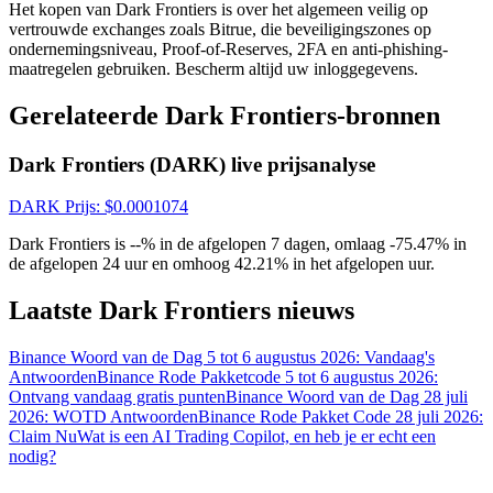
Het kopen van Dark Frontiers is over het algemeen veilig op
vertrouwde exchanges zoals Bitrue, die beveiligingszones op
ondernemingsniveau, Proof-of-Reserves, 2FA en anti-phishing-
maatregelen gebruiken. Bescherm altijd uw inloggegevens.
Gerelateerde Dark Frontiers-bronnen
Dark Frontiers (DARK) live prijsanalyse
Log in
Aanmelden
DARK
Prijs
: $
0.0001074
Dark Frontiers is --% in de afgelopen 7 dagen, omlaag -75.47% in
de afgelopen 24 uur en omhoog 42.21% in het afgelopen uur.
Laatste Dark Frontiers nieuws
Binance Woord van de Dag 5 tot 6 augustus 2026: Vandaag's
Antwoorden
Binance Rode Pakketcode 5 tot 6 augustus 2026:
Ontvang vandaag gratis punten
Binance Woord van de Dag 28 juli
Beloningscentrum
2026: WOTD Antwoorden
Binance Rode Pakket Code 28 juli 2026:
Claim Nu
Wat is een AI Trading Copilot, en heb je er echt een
nodig?