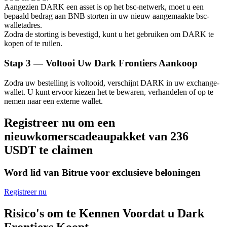
Aangezien DARK een asset is op het bsc-netwerk, moet u een
bepaald bedrag aan BNB storten in uw nieuw aangemaakte bsc-
walletadres.
Zodra de storting is bevestigd, kunt u het gebruiken om DARK te
kopen of te ruilen.
Bitrue-partners
Stap
3 —
Voltooi Uw Dark Frontiers Aankoop
Zodra uw bestelling is voltooid, verschijnt DARK in uw exchange-
wallet. U kunt ervoor kiezen het te bewaren, verhandelen of op te
nemen naar een externe wallet.
Registreer nu om een
nieuwkomerscadeaupakket van 236
USDT te claimen
Bitrue Affiliates
Word lid van Bitrue voor exclusieve beloningen
Tot 65% commissies!
Registreer nu
Risico's om te Kennen Voordat u Dark