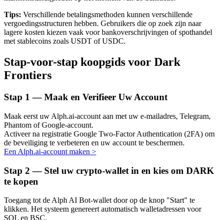
Tips:
Verschillende betalingsmethoden kunnen verschillende
vergoedingsstructuren hebben. Gebruikers die op zoek zijn naar
lagere kosten kiezen vaak voor bankoverschrijvingen of spothandel
met stablecoins zoals USDT of USDC.
Auto Invest
Stap-voor-stap koopgids voor Dark
Grijp langetermijnwinst en flexibele belangen
Frontiers
Stap
1 —
Maak en Verifieer Uw Account
Maak eerst uw Alph.ai-account aan met uw e-mailadres, Telegram,
Phantom of Google-account.
Activeer na registratie Google Two-Factor Authentication (2FA) om
de beveiliging te verbeteren en uw account te beschermen.
Een Alph.ai-account maken
>
Leer staken
Stap
2 —
Stel uw crypto-wallet in en kies om DARK
Meer informatie over het verdienen van passief inkomen
te kopen
Bitrue
AI
Toegang tot de Alph AI Bot-wallet door op de knop "Start" te
klikken. Het systeem genereert automatisch walletadressen voor
SOL en BSC.