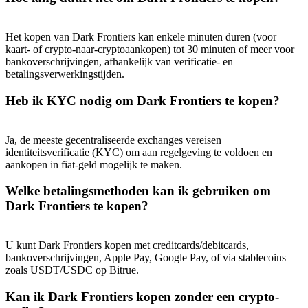
Share 500000 CASHCAT prize pool
Het kopen van Dark Frontiers kan enkele minuten duren (voor
kaart- of crypto-naar-cryptoaankopen) tot 30 minuten of meer voor
bankoverschrijvingen, afhankelijk van verificatie- en
Exclusive for BitMart Users
betalingsverwerkingstijden.
Register & Trade to Win 500,000 USDT
Heb ik KYC nodig om Dark Frontiers te kopen?
Ja, de meeste gecentraliseerde exchanges vereisen
Precious Metals Trading Carnival
identiteitsverificatie (KYC) om aan regelgeving te voldoen en
aankopen in fiat-geld mogelijk te maken.
Trade Gold & Silver · 33,333 USDT Bonus
Welke betalingsmethoden kan ik gebruiken om
Dark Frontiers te kopen?
USDT New User Exclusive 10% APR
U kunt Dark Frontiers kopen met creditcards/debitcards,
USDT Flexible Staking | Daily Rewards
bankoverschrijvingen, Apple Pay, Google Pay, of via stablecoins
zoals USDT/USDC op Bitrue.
Kan ik Dark Frontiers kopen zonder een crypto-