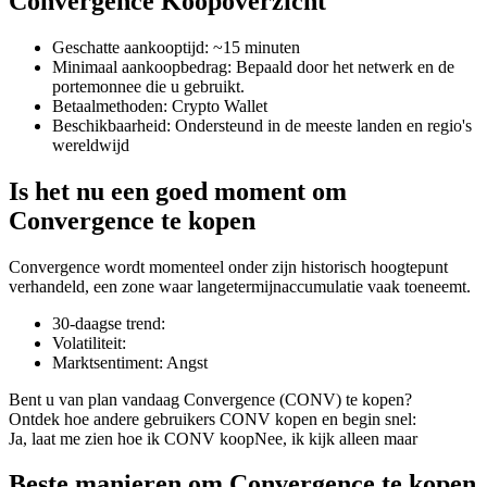
Convergence Koopoverzicht
Geschatte aankooptijd
:
~15 minuten
Minimaal aankoopbedrag
:
Bepaald door het netwerk en de
portemonnee die u gebruikt.
COIN-M-futures
Betaalmethoden
:
Crypto Wallet
Beschikbaarheid
:
Ondersteund in de meeste landen en regio's
Cryptocurrency-futures
wereldwijd
Is het nu een goed moment om
TradFi
Convergence te kopen
Derivaten voor aandelen, forex, edelmetalen en grondstoffen
Convergence wordt momenteel onder zijn historisch hoogtepunt
verhandeld, een zone waar langetermijnaccumulatie vaak toeneemt.
30-daagse trend
:
Volatiliteit
:
Marktsentiment
:
Angst
Bent u van plan vandaag Convergence (CONV) te kopen?
Ontdek hoe andere gebruikers CONV kopen en begin snel:
Ja, laat me zien hoe ik CONV koop
Nee, ik kijk alleen maar
USDC-futures
Beste manieren om Convergence te kopen