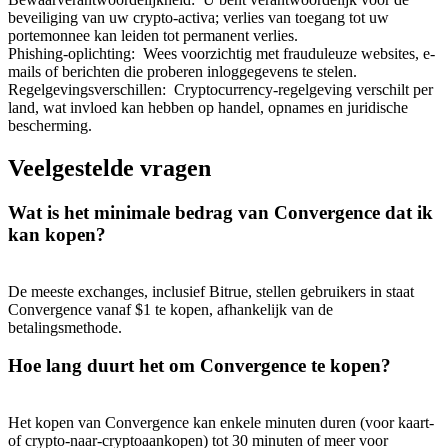
beveiliging van uw crypto-activa; verlies van toegang tot uw
portemonnee kan leiden tot permanent verlies.
Phishing-oplichting
:
Wees voorzichtig met frauduleuze websites, e-
mails of berichten die proberen inloggegevens te stelen.
Regelgevingsverschillen
:
Cryptocurrency-regelgeving verschilt per
land, wat invloed kan hebben op handel, opnames en juridische
Doorverwijzing
bescherming.
Nodig een vriend uit om contante beloningen te ontvangen
Veelgestelde vragen
BTC Welcome Rewards
Wat is het minimale bedrag van Convergence dat ik
kan kopen?
De meeste exchanges, inclusief Bitrue, stellen gebruikers in staat
Convergence vanaf $1 te kopen, afhankelijk van de
betalingsmethode.
Hoe lang duurt het om Convergence te kopen?
BTC Welcome Rewards
Het kopen van Convergence kan enkele minuten duren (voor kaart-
of crypto-naar-cryptoaankopen) tot 30 minuten of meer voor