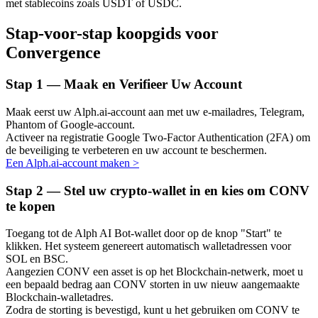
met stablecoins zoals USDT of USDC.
Stap-voor-stap koopgids voor
Convergence
Auto Invest
Stap
1 —
Maak en Verifieer Uw Account
Grijp langetermijnwinst en flexibele belangen
Maak eerst uw Alph.ai-account aan met uw e-mailadres, Telegram,
Phantom of Google-account.
Activeer na registratie Google Two-Factor Authentication (2FA) om
de beveiliging te verbeteren en uw account te beschermen.
Een Alph.ai-account maken
>
Stap
2 —
Stel uw crypto-wallet in en kies om CONV
te kopen
Toegang tot de Alph AI Bot-wallet door op de knop "Start" te
Leer staken
klikken. Het systeem genereert automatisch walletadressen voor
Meer informatie over het verdienen van passief inkomen
SOL en BSC.
Aangezien CONV een asset is op het Blockchain-netwerk, moet u
Bitrue
AI
een bepaald bedrag aan CONV storten in uw nieuw aangemaakte
Blockchain-walletadres.
Zodra de storting is bevestigd, kunt u het gebruiken om CONV te