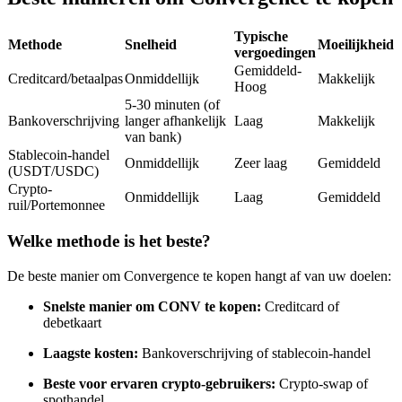
Futures met USDC als onderpand
Typische
Methode
Snelheid
Moeilijkheid
vergoedingen
Gemiddeld-
Creditcard/betaalpas
Onmiddellijk
Makkelijk
Hoog
5-30 minuten (of
Bankoverschrijving
langer afhankelijk
Laag
Makkelijk
van bank)
Stablecoin-handel
Onmiddellijk
Zeer laag
Gemiddeld
(USDT/USDC)
Crypto-
Onmiddellijk
Laag
Gemiddeld
Kopiëren Handel
ruil/Portemonnee
Sluit je aan bij top traders
Welke methode is het beste?
De beste manier om Convergence te kopen hangt af van uw doelen:
Snelste manier om CONV te kopen:
Creditcard of
debetkaart
Laagste kosten:
Bankoverschrijving of stablecoin-handel
Beste voor ervaren crypto-gebruikers:
Crypto-swap of
spothandel