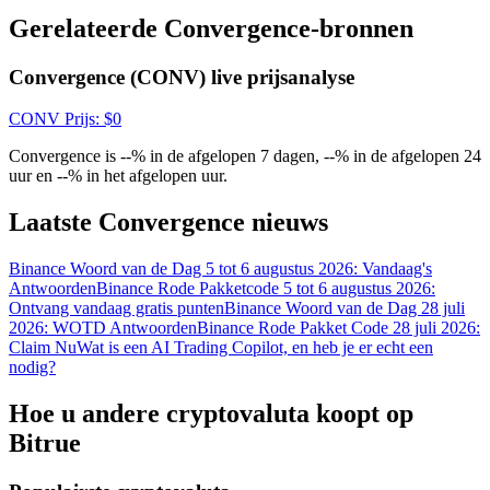
Gerelateerde Convergence-bronnen
Convergence (CONV) live prijsanalyse
CONV
Prijs
: $
0
Convergence is --% in de afgelopen 7 dagen, --% in de afgelopen 24
uur en --% in het afgelopen uur.
Log in
Aanmelden
Laatste Convergence nieuws
Binance Woord van de Dag 5 tot 6 augustus 2026: Vandaag's
Antwoorden
Binance Rode Pakketcode 5 tot 6 augustus 2026:
Ontvang vandaag gratis punten
Binance Woord van de Dag 28 juli
2026: WOTD Antwoorden
Binance Rode Pakket Code 28 juli 2026:
Claim Nu
Wat is een AI Trading Copilot, en heb je er echt een
nodig?
Beloningscentrum
Hoe u andere cryptovaluta koopt op
Bitrue