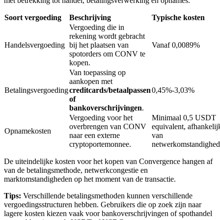
met betrekking tot handel, betalingsverwerking en opnames.
Soort vergoeding
Beschrijving
Typische kosten
Vergoeding die in
BTR-vergrendelingen
rekening wordt gebracht
Handelsvergoeding
bij het plaatsen van
Vanaf 0,0089%
Exclusieve beleggingen voor BTR-houders
spotorders om CONV te
kopen.
Van toepassing op
aankopen met
Betalingsvergoeding
creditcards/betaalpassen
0,45%-3,03%
of
bankoverschrijvingen
.
Vergoeding voor het
Minimaal 0,5 USDT
overbrengen van CONV
equivalent, afhankelij
Opnamekosten
naar een externe
van
cryptoportemonnee.
netwerkomstandighe
Leningen
De uiteindelijke kosten voor het kopen van Convergence hangen af
Door crypto ondersteunde leenservice
van de betalingsmethode, netwerkcongestie en
marktomstandigheden op het moment van de transactie.
Tips:
Verschillende betalingsmethoden kunnen verschillende
vergoedingsstructuren hebben. Gebruikers die op zoek zijn naar
lagere kosten kiezen vaak voor bankoverschrijvingen of spothandel