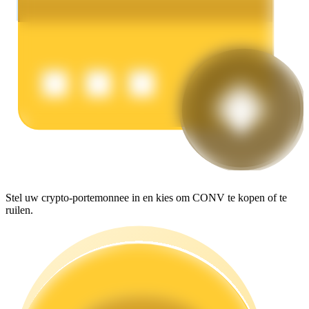
Verdienen
Macht varkentje
Verdien dagelijks competitieve beloningen
Stel uw crypto-portemonnee in en kies om CONV te kopen of te
ruilen.