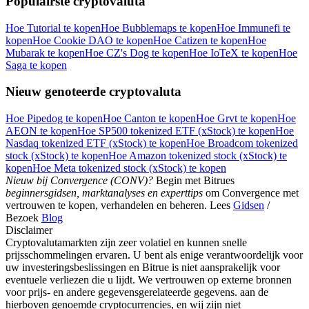
Populairste cryptovaluta
Hoe Tutorial te kopen
Hoe Bubblemaps te kopen
Hoe Immunefi te
kopen
Hoe Cookie DAO te kopen
Hoe Catizen te kopen
Hoe
Mubarak te kopen
Hoe CZ's Dog te kopen
Hoe IoTeX te kopen
Hoe
Download de
Saga te kopen
Bitrue-app
Nieuw genoteerde cryptovaluta
Hoe Pipedog te kopen
Hoe Canton te kopen
Hoe Grvt te kopen
Hoe
AEON te kopen
Hoe SP500 tokenized ETF (xStock) te kopen
Hoe
Nasdaq tokenized ETF (xStock) te kopen
Hoe Broadcom tokenized
stock (xStock) te kopen
Hoe Amazon tokenized stock (xStock) te
kopen
Hoe Meta tokenized stock (xStock) te kopen
Nieuw bij Convergence (CONV)?
Begin met Bitrues
Nederlands
beginnersgidsen, marktanalyses en experttips
om Convergence met
vertrouwen te kopen, verhandelen en beheren. Lees
Gidsen
/
Bezoek
Blog
Disclaimer
Cryptovalutamarkten zijn zeer volatiel en kunnen snelle
prijsschommelingen ervaren. U bent als enige verantwoordelijk voor
uw investeringsbeslissingen en Bitrue is niet aansprakelijk voor
eventuele verliezen die u lijdt. We vertrouwen op externe bronnen
voor prijs- en andere gegevensgerelateerde gegevens. aan de
hierboven genoemde cryptocurrencies, en wij zijn niet