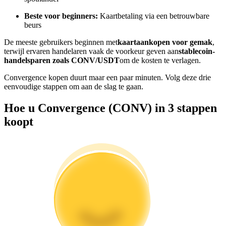
Word een Copy Trader
Beste voor beginners:
Kaartbetaling via een betrouwbare
beurs
Geniet van winstdeling en copy trading commissies
De meeste gebruikers beginnen met
kaartaankopen voor gemak
,
terwijl ervaren handelaren vaak de voorkeur geven aan
stablecoin-
handelsparen zoals CONV/USDT
om de kosten te verlagen.
Convergence kopen duurt maar een paar minuten. Volg deze drie
eenvoudige stappen om aan de slag te gaan.
Hoe u Convergence (CONV) in 3 stappen
koopt
Informatie
Big data-analyse inclusief handelsinformatie, enz.