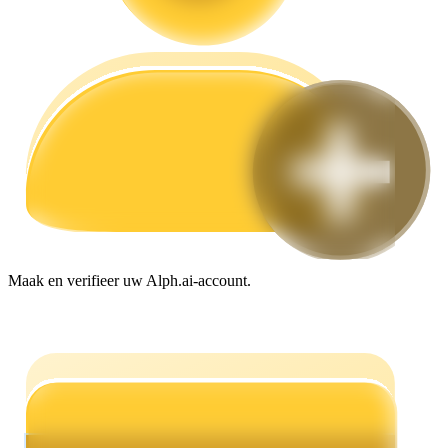
Gids
Futures-startgids
Maak en verifieer uw Alph.ai-account.
Handelsstrategieën
Leer hoe u winstgevend kunt blijven