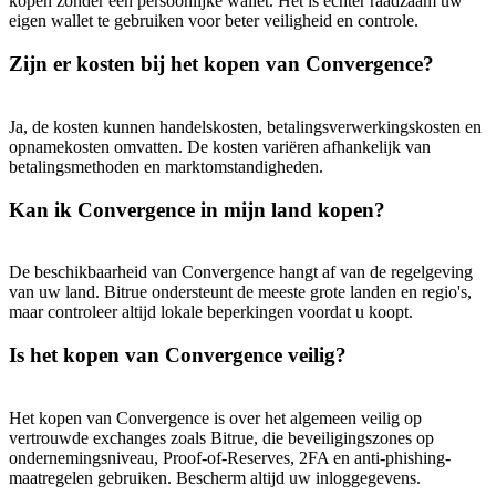
kopen zonder een persoonlijke wallet. Het is echter raadzaam uw
USDT New User Exclusive 10% APR
eigen wallet te gebruiken voor beter veiligheid en controle.
USDT Flexible Staking | Daily Rewards
Zijn er kosten bij het kopen van Convergence?
Ja, de kosten kunnen handelskosten, betalingsverwerkingskosten en
BTC New User Exclusive: 6.5% APR
opnamekosten omvatten. De kosten variëren afhankelijk van
betalingsmethoden en marktomstandigheden.
BTC Flexible Staking | Daily Rewards
Kan ik Convergence in mijn land kopen?
De beschikbaarheid van Convergence hangt af van de regelgeving
van uw land. Bitrue ondersteunt de meeste grote landen en regio's,
maar controleer altijd lokale beperkingen voordat u koopt.
Is het kopen van Convergence veilig?
Meer evenementen
Het kopen van Convergence is over het algemeen veilig op
vertrouwde exchanges zoals Bitrue, die beveiligingszones op
Win prijzen en exclusieve beloningen
ondernemingsniveau, Proof-of-Reserves, 2FA en anti-phishing-
maatregelen gebruiken. Bescherm altijd uw inloggegevens.
Log in
Aanmelden