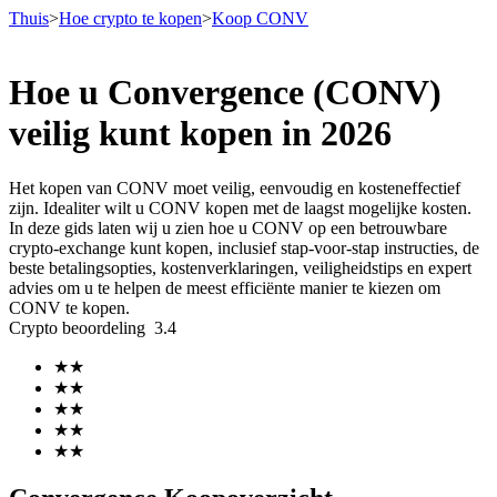
Thuis
>
Hoe crypto te kopen
>
Koop CONV
Hoe u Convergence (CONV)
Termijncontracten
veilig kunt kopen in 2026
Het kopen van CONV moet veilig, eenvoudig en kosteneffectief
zijn. Idealiter wilt u CONV kopen met de laagst mogelijke kosten.
In deze gids laten wij u zien hoe u CONV op een betrouwbare
crypto-exchange kunt kopen, inclusief stap-voor-stap instructies, de
beste betalingsopties, kostenverklaringen, veiligheidstips en expert
advies om u te helpen de meest efficiënte manier te kiezen om
CONV te kopen.
Crypto beoordeling
3.4
USDT-futures
★
★
Futures met USDT als onderpand
★
★
★
★
★
★
★
★