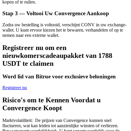
kopen of te ruilen.
Stap
3 —
Voltooi Uw Convergence Aankoop
Zodra uw bestelling is voltooid, verschijnt CONV in uw exchange-
wallet. U kunt ervoor kiezen het te bewaren, verhandelen of op te
Bitrue-partners
nemen naar een externe wallet.
Registreer nu om een
nieuwkomerscadeaupakket van 1788
USDT te claimen
Word lid van Bitrue voor exclusieve beloningen
Registreer nu
Bitrue Affiliates
Risico's om te Kennen Voordat u
Tot 65% commissies!
Convergence Koopt
Marktvolatiliteit
:
De prijzen van Convergence kunnen snel
fluctueren, wat kan leiden tot aanzienlijke winsten of verliezen.
Bewaarverantwoordelijkheid
:
U bent verantwoordelijk voor de