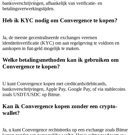
Deposit & Trade BTC to Share 25000 USDT prize pool!
bankoverschrijvingen, afhankelijk van verificatie- en
betalingsverwerkingstijden.
Heb ik KYC nodig om Convergence te kopen?
Deposit CASHCAT & Win
Ja, de meeste gecentraliseerde exchanges vereisen
Share 500000 CASHCAT prize pool
identiteitsverificatie (KYC) om aan regelgeving te voldoen en
aankopen in fiat-geld mogelijk te maken.
Welke betalingsmethoden kan ik gebruiken om
Exclusive for BitMart Users
Convergence te kopen?
Register & Trade to Win 500,000 USDT
U kunt Convergence kopen met creditcards/debitcards,
bankoverschrijvingen, Apple Pay, Google Pay, of via stablecoins
zoals USDT/USDC op Bitrue.
Precious Metals Trading Carnival
Kan ik Convergence kopen zonder een crypto-
Trade Gold & Silver · 33,333 USDT Bonus
wallet?
Ja, u kunt Convergence rechtstreeks op een exchange zoals Bitrue