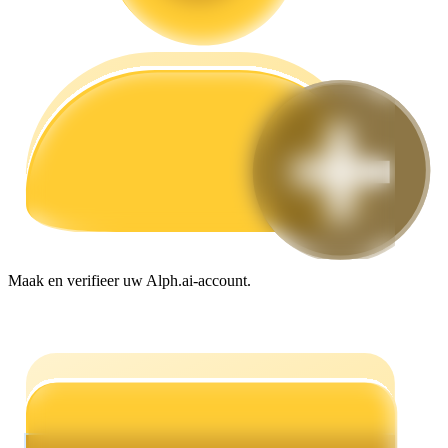
Gids
Futures-startgids
Maak en verifieer uw Alph.ai-account.
Handelsstrategieën
Leer hoe u winstgevend kunt blijven