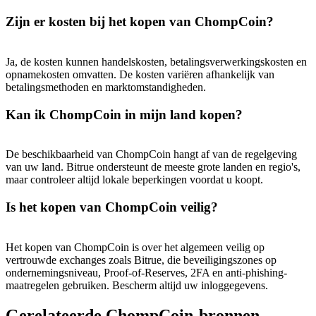
USDT New User Exclusive 10% APR
Zijn er kosten bij het kopen van ChompCoin?
USDT Flexible Staking | Daily Rewards
Ja, de kosten kunnen handelskosten, betalingsverwerkingskosten en
opnamekosten omvatten. De kosten variëren afhankelijk van
betalingsmethoden en marktomstandigheden.
BTC New User Exclusive: 6.5% APR
BTC Flexible Staking | Daily Rewards
Kan ik ChompCoin in mijn land kopen?
De beschikbaarheid van ChompCoin hangt af van de regelgeving
van uw land. Bitrue ondersteunt de meeste grote landen en regio's,
maar controleer altijd lokale beperkingen voordat u koopt.
Is het kopen van ChompCoin veilig?
Het kopen van ChompCoin is over het algemeen veilig op
Meer evenementen
vertrouwde exchanges zoals Bitrue, die beveiligingszones op
ondernemingsniveau, Proof-of-Reserves, 2FA en anti-phishing-
Win prijzen en exclusieve beloningen
maatregelen gebruiken. Bescherm altijd uw inloggegevens.
Log in
Aanmelden
Gerelateerde ChompCoin-bronnen