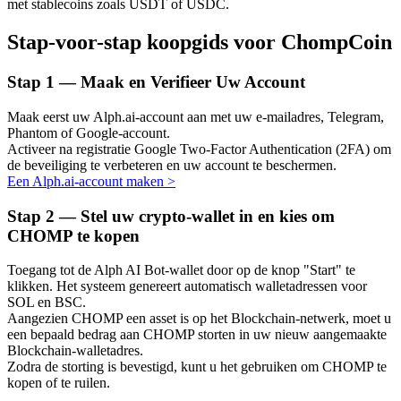
met stablecoins zoals USDT of USDC.
Stap-voor-stap koopgids voor ChompCoin
Stap
1 —
Maak en Verifieer Uw Account
Auto Invest
Grijp langetermijnwinst en flexibele belangen
Maak eerst uw Alph.ai-account aan met uw e-mailadres, Telegram,
Phantom of Google-account.
Activeer na registratie Google Two-Factor Authentication (2FA) om
de beveiliging te verbeteren en uw account te beschermen.
Een Alph.ai-account maken
>
Stap
2 —
Stel uw crypto-wallet in en kies om
CHOMP te kopen
Toegang tot de Alph AI Bot-wallet door op de knop "Start" te
klikken. Het systeem genereert automatisch walletadressen voor
Leer staken
SOL en BSC.
Aangezien CHOMP een asset is op het Blockchain-netwerk, moet u
Meer informatie over het verdienen van passief inkomen
een bepaald bedrag aan CHOMP storten in uw nieuw aangemaakte
Blockchain-walletadres.
Bitrue
AI
Zodra de storting is bevestigd, kunt u het gebruiken om CHOMP te
kopen of te ruilen.