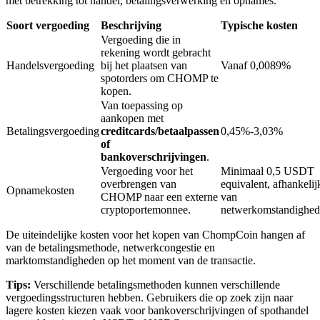
met betrekking tot handel, betalingsverwerking en opnames.
Soort vergoeding
Beschrijving
Typische kosten
Vergoeding die in
BTR-vergrendelingen
rekening wordt gebracht
Handelsvergoeding
bij het plaatsen van
Vanaf 0,0089%
Exclusieve beleggingen voor BTR-houders
spotorders om CHOMP te
kopen.
Van toepassing op
aankopen met
Betalingsvergoeding
creditcards/betaalpassen
0,45%-3,03%
of
bankoverschrijvingen
.
Vergoeding voor het
Minimaal 0,5 USDT
overbrengen van
equivalent, afhankelij
Opnamekosten
CHOMP naar een externe
van
cryptoportemonnee.
netwerkomstandighe
Leningen
De uiteindelijke kosten voor het kopen van ChompCoin hangen af
Door crypto ondersteunde leenservice
van de betalingsmethode, netwerkcongestie en
marktomstandigheden op het moment van de transactie.
Tips:
Verschillende betalingsmethoden kunnen verschillende
vergoedingsstructuren hebben. Gebruikers die op zoek zijn naar
lagere kosten kiezen vaak voor bankoverschrijvingen of spothandel