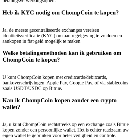
betalingsverwerkingstijden.
Deposit & Trade BTC to Share 25000 USDT prize pool!
Heb ik KYC nodig om ChompCoin te kopen?
Deposit CASHCAT & Win
Ja, de meeste gecentraliseerde exchanges vereisen
identiteitsverificatie (KYC) om aan regelgeving te voldoen en
Share 500000 CASHCAT prize pool
aankopen in fiat-geld mogelijk te maken.
Welke betalingsmethoden kan ik gebruiken om
ChompCoin te kopen?
Exclusive for BitMart Users
Register & Trade to Win 500,000 USDT
U kunt ChompCoin kopen met creditcards/debitcards,
bankoverschrijvingen, Apple Pay, Google Pay, of via stablecoins
zoals USDT/USDC op Bitrue.
Kan ik ChompCoin kopen zonder een crypto-
Precious Metals Trading Carnival
wallet?
Trade Gold & Silver · 33,333 USDT Bonus
Ja, u kunt ChompCoin rechtstreeks op een exchange zoals Bitrue
kopen zonder een persoonlijke wallet. Het is echter raadzaam uw
eigen wallet te gebruiken voor beter veiligheid en controle.