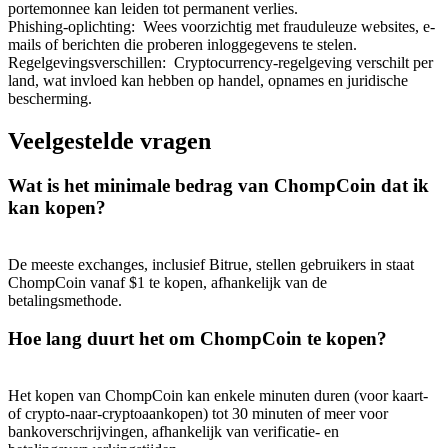
portemonnee kan leiden tot permanent verlies.
Phishing-oplichting
:
Wees voorzichtig met frauduleuze websites, e-
mails of berichten die proberen inloggegevens te stelen.
Regelgevingsverschillen
:
Cryptocurrency-regelgeving verschilt per
land, wat invloed kan hebben op handel, opnames en juridische
bescherming.
Doorverwijzing
Veelgestelde vragen
Nodig een vriend uit om contante beloningen te ontvangen
BTC Welcome Rewards
Wat is het minimale bedrag van ChompCoin dat ik
kan kopen?
De meeste exchanges, inclusief Bitrue, stellen gebruikers in staat
ChompCoin vanaf $1 te kopen, afhankelijk van de
betalingsmethode.
Hoe lang duurt het om ChompCoin te kopen?
Het kopen van ChompCoin kan enkele minuten duren (voor kaart-
of crypto-naar-cryptoaankopen) tot 30 minuten of meer voor
BTC Welcome Rewards
bankoverschrijvingen, afhankelijk van verificatie- en