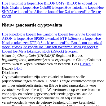
Hoe Fusionist te kopen
Hoe BICONOMY (BICO) te kopen
Hoe
Epic Chain te kopen
Hoe Coin98 te kopen
Hoe Tutorial te kopen
Hoe
SKYAI te kopen
Hoe Allora te kopen
Hoe Xai te kopen
Hoe Test te
kopen
Download de
Nieuw genoteerde cryptovaluta
Bitrue-app
Hoe Pipedog te kopen
Hoe Canton te kopen
Hoe Grvt te kopen
Hoe
AEON te kopen
Hoe SP500 tokenized ETF (xStock) te kopen
Hoe
Nasdaq tokenized ETF (xStock) te kopen
Hoe Broadcom tokenized
stock (xStock) te kopen
Hoe Amazon tokenized stock (xStock) te
kopen
Hoe Meta tokenized stock (xStock) te kopen
Nieuw bij ChompCoin (CHOMP)?
Begin met Bitrues
beginnersgidsen, marktanalyses en experttips
om ChompCoin met
vertrouwen te kopen, verhandelen en beheren. Lees
Gidsen
/
Nederlands
Bezoek
Blog
Disclaimer
Cryptovalutamarkten zijn zeer volatiel en kunnen snelle
prijsschommelingen ervaren. U bent als enige verantwoordelijk voor
uw investeringsbeslissingen en Bitrue is niet aansprakelijk voor
eventuele verliezen die u lijdt. We vertrouwen op externe bronnen
voor prijs- en andere gegevensgerelateerde gegevens. aan de
hierboven genoemde cryptocurrencies, en wij zijn niet
verantwoordelijk voor de betrouwbaarheid of nauwkeurigheid