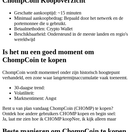
ChompCoin Koopoverzicht
Geschatte aankooptijd
:
~15 minuten
Minimaal aankoopbedrag
:
Bepaald door het netwerk en de
portemonnee die u gebruikt.
COIN-M-futures
Betaalmethoden
:
Crypto Wallet
Beschikbaarheid
:
Ondersteund in de meeste landen en regio's
Cryptocurrency-futures
wereldwijd
Is het nu een goed moment om
TradFi
ChompCoin te kopen
Derivaten voor aandelen, forex, edelmetalen en grondstoffen
ChompCoin wordt momenteel onder zijn historisch hoogtepunt
verhandeld, een zone waar langetermijnaccumulatie vaak toeneemt.
30-daagse trend
:
Volatiliteit
:
Marktsentiment
:
Angst
Bent u van plan vandaag ChompCoin (CHOMP) te kopen?
Ontdek hoe andere gebruikers CHOMP kopen en begin snel:
Ja, laat me zien hoe ik CHOMP koop
Nee, ik kijk alleen maar
USDC-futures
Beste manieren om ChompCoin te kopen