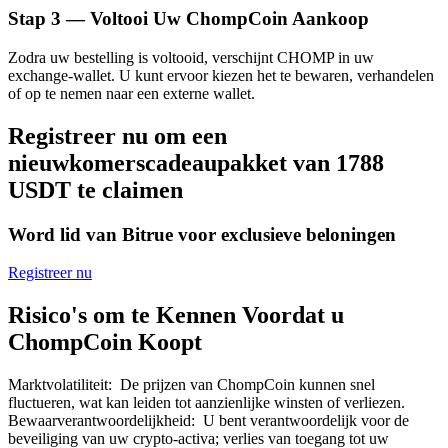
Stap
3 —
Voltooi Uw ChompCoin Aankoop
Zodra uw bestelling is voltooid, verschijnt CHOMP in uw
exchange-wallet. U kunt ervoor kiezen het te bewaren, verhandelen
of op te nemen naar een externe wallet.
Bitrue-partners
Registreer nu om een
nieuwkomerscadeaupakket van 1788
USDT te claimen
Word lid van Bitrue voor exclusieve beloningen
Registreer nu
Risico's om te Kennen Voordat u
Bitrue Affiliates
ChompCoin Koopt
Tot 65% commissies!
Marktvolatiliteit
:
De prijzen van ChompCoin kunnen snel
fluctueren, wat kan leiden tot aanzienlijke winsten of verliezen.
Bewaarverantwoordelijkheid
:
U bent verantwoordelijk voor de
beveiliging van uw crypto-activa; verlies van toegang tot uw