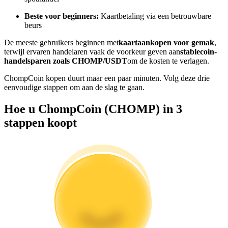
Word een Copy Trader
Beste voor beginners:
Kaartbetaling via een betrouwbare
beurs
Geniet van winstdeling en copy trading commissies
De meeste gebruikers beginnen met
kaartaankopen voor gemak
,
terwijl ervaren handelaren vaak de voorkeur geven aan
stablecoin-
handelsparen zoals CHOMP/USDT
om de kosten te verlagen.
ChompCoin kopen duurt maar een paar minuten. Volg deze drie
eenvoudige stappen om aan de slag te gaan.
Hoe u ChompCoin (CHOMP) in 3
stappen koopt
Informatie
Big data-analyse inclusief handelsinformatie, enz.