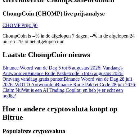
ChompCoin (CHOMP) live prijsanalyse
CHOMP
Prijs
: $
0
ChompCoin is --% in de afgelopen 7 dagen, --% in de afgelopen 24
uur en --% in het afgelopen uur.
Laatste ChompCoin nieuws
Log in
Aanmelden
Binance Woord van de Dag 5 tot 6 augustus 2026: Vandaag's
Antwoorden
Binance Rode Pakketcode 5 tot 6 augustus 2026:
Ontvang vandaag gratis punten
Binance Woord van de Dag 28 juli
2026: WOTD Antwoorden
Binance Rode Pakket Code 28 juli 2026:
Claim Nu
Wat is een AI Trading Copilot, en heb je er echt een
nodig?
Hoe u andere cryptovaluta koopt op
Beloningscentrum
Bitrue
Populairste cryptovaluta