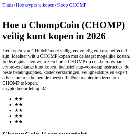
Thuis
>
Hoe crypto te kopen
>
Koop CHOMP
Hoe u ChompCoin (CHOMP)
Termijncontracten
veilig kunt kopen in 2026
Het kopen van CHOMP moet veilig, eenvoudig en kosteneffectief
zijn. Idealiter wilt u CHOMP kopen met de laagst mogelijke kosten.
In deze gids laten wij u zien hoe u CHOMP op een betrouwbare
crypto-exchange kunt kopen, inclusief stap-voor-stap instructies, de
beste betalingsopties, kostenverklaringen, veiligheidstips en expert
advies om u te helpen de meest efficiënte manier te kiezen om
CHOMP te kopen.
Crypto beoordeling
3.5
USDT-futures
★
★
Futures met USDT als onderpand
★
★
★
★
★
★
★
★