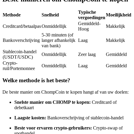
Futures met USDC als onderpand
Typische
Methode
Snelheid
Moeilijkheid
vergoedingen
Gemiddeld-
Creditcard/betaalpas
Onmiddellijk
Makkelijk
Hoog
5-30 minuten (of
Bankoverschrijving
langer afhankelijk
Laag
Makkelijk
van bank)
Stablecoin-handel
Onmiddellijk
Zeer laag
Gemiddeld
(USDT/USDC)
Crypto-
Onmiddellijk
Laag
Gemiddeld
Kopiëren Handel
ruil/Portemonnee
Sluit je aan bij top traders
Welke methode is het beste?
De beste manier om ChompCoin te kopen hangt af van uw doelen:
Snelste manier om CHOMP te kopen:
Creditcard of
debetkaart
Laagste kosten:
Bankoverschrijving of stablecoin-handel
Beste voor ervaren crypto-gebruikers:
Crypto-swap of
spothandel