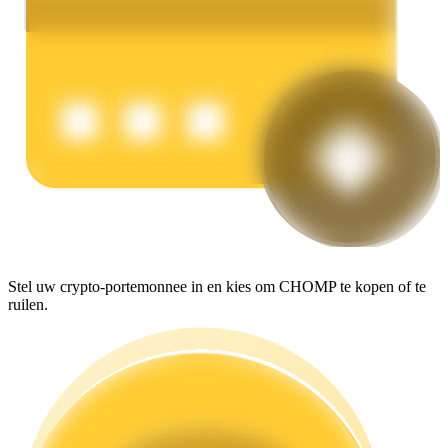
Verdienen
Macht varkentje
Verdien dagelijks competitieve beloningen
Stel uw crypto-portemonnee in en kies om CHOMP te kopen of te
ruilen.