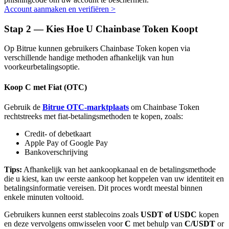
Account aanmaken en verifiëren
>
Stap
2 —
Kies Hoe U Chainbase Token Koopt
Op Bitrue kunnen gebruikers Chainbase Token kopen via
verschillende handige methoden afhankelijk van hun
Bitrue-partners
voorkeurbetalingsoptie.
Koop C met Fiat (OTC)
Gebruik de
Bitrue OTC-marktplaats
om Chainbase Token
rechtstreeks met fiat-betalingsmethoden te kopen, zoals:
Credit- of debetkaart
Apple Pay of Google Pay
Bankoverschrijving
Bitrue Affiliates
Tips:
Afhankelijk van het aankoopkanaal en de betalingsmethode
die u kiest, kan uw eerste aankoop het koppelen van uw identiteit en
Tot 65% commissies!
betalingsinformatie vereisen. Dit proces wordt meestal binnen
enkele minuten voltooid.
Gebruikers kunnen eerst stablecoins zoals
USDT of USDC
kopen
en deze vervolgens omwisselen voor
C
met behulp van
C/USDT
or