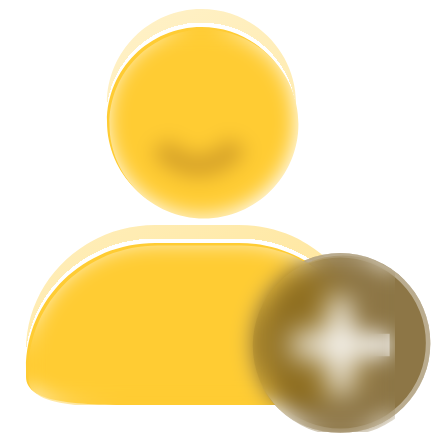
Gids
Futures-startgids
Handelsstrategieën
Leer hoe u winstgevend kunt blijven