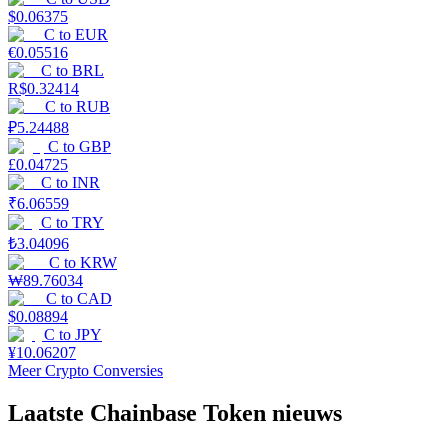
$
0.06375
C
to
EUR
€
0.05516
C
to
BRL
R$
0.32414
C
to
RUB
₽
5.24488
C
to
GBP
£
0.04725
C
to
INR
₹
6.06559
C
to
TRY
₺
3.04096
C
to
KRW
₩
89.76034
C
to
CAD
$
0.08894
C
to
JPY
¥
10.06207
Meer Crypto Conversies
Laatste Chainbase Token nieuws