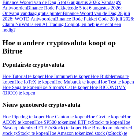
Binance Woord van de Dag 5 tot 6 augustus 2026: Vandaag's
Antwoorden
Binance Rode Pakketcode 5 tot 6 augustus 2026:
Ontvang vandaag gratis punten
Binance Woord van de Dag 28 juli
2026: WOTD Antwoorden
Binance Rode Pakket Code 28 juli 2026:
Claim Nu
Wat is een AI Trading Copilot, en heb je er echt een
nodig?
Hoe u andere cryptovaluta koopt op
Bitrue
Populairste cryptovaluta
Hoe Tutorial te kopen
Hoe Immunefi te kopen
Hoe Bubblemaps te
kopen
Hoe IoTeX te kopen
Hoe Mubarak te kopen
Hoe Test te kopen
Hoe Saga te kopen
Hoe Simon's Cat te kopen
Hoe BICONOMY
(BICO) te kopen
Nieuw genoteerde cryptovaluta
Hoe Pipedog te kopen
Hoe Canton te kopen
Hoe Grvt te kopen
Hoe
AEON te kopen
Hoe SP500 tokenized ETF (xStock) te kopen
Hoe
Nasdaq tokenized ETF (xStock) te kopen
Hoe Broadcom tokenized
stock (xStock) te kopen
Hoe Amazon tokenized stock (xStock) te