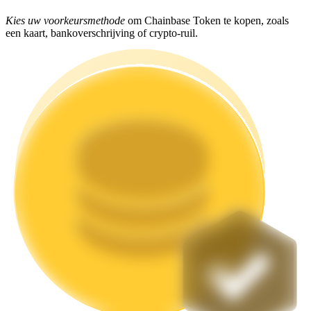
Kies uw voorkeursmethode
om Chainbase Token te kopen, zoals
Uitzetten
een kaart, bankoverschrijving of crypto-ruil.
Hoog rendement en directe toegang
Launchpool
Flexibel staken om populaire tokens te verdienen.