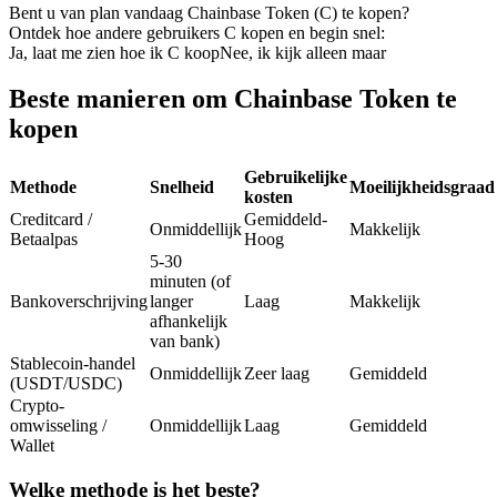
Bent u van plan vandaag Chainbase Token (C) te kopen?
Futures met USDC als onderpand
Ontdek hoe andere gebruikers C kopen en begin snel:
Ja, laat me zien hoe ik C koop
Nee, ik kijk alleen maar
Beste manieren om Chainbase Token te
kopen
Gebruikelijke
Methode
Snelheid
Moeilijkheidsgraad
kosten
Creditcard /
Gemiddeld-
Onmiddellijk
Makkelijk
Betaalpas
Hoog
Kopiëren Handel
5-30
minuten (of
Sluit je aan bij top traders
Bankoverschrijving
langer
Laag
Makkelijk
afhankelijk
van bank)
Stablecoin-handel
Onmiddellijk
Zeer laag
Gemiddeld
(USDT/USDC)
Crypto-
omwisseling /
Onmiddellijk
Laag
Gemiddeld
Wallet
Welke methode is het beste?