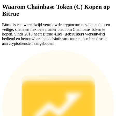
Deposit & Trade BTC to Share 25000 USDT prize pool!
Waarom Chainbase Token (C) Kopen op
Bitrue
Deposit CASHCAT & Win
Bitrue is een wereldwijd vertrouwde cryptocurrency-beurs die een
veilige, snelle en flexibele manier biedt om Chainbase Token te
Share 500000 CASHCAT prize pool
kopen. Sinds 2018 heeft Bitrue
41M+ gebruikers wereldwijd
bediend en betrouwbare handelsinfrastructuur en een breed scala
aan cryptodiensten aangeboden.
Exclusive for BitMart Users
Register & Trade to Win 500,000 USDT
Precious Metals Trading Carnival
Trade Gold & Silver · 33,333 USDT Bonus