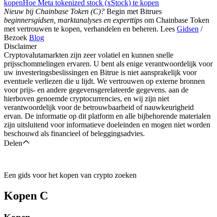
kopen
Hoe Meta tokenized stock (xStock) te kopen
Nieuw bij Chainbase Token (C)?
Begin met Bitrues
beginnersgidsen, marktanalyses en experttips
om Chainbase Token
met vertrouwen te kopen, verhandelen en beheren. Lees
Gidsen
/
Bezoek
Blog
Disclaimer
Cryptovalutamarkten zijn zeer volatiel en kunnen snelle
prijsschommelingen ervaren. U bent als enige verantwoordelijk voor
uw investeringsbeslissingen en Bitrue is niet aansprakelijk voor
eventuele verliezen die u lijdt. We vertrouwen op externe bronnen
voor prijs- en andere gegevensgerelateerde gegevens. aan de
hierboven genoemde cryptocurrencies, en wij zijn niet
verantwoordelijk voor de betrouwbaarheid of nauwkeurigheid
ervan. De informatie op dit platform en alle bijbehorende materialen
zijn uitsluitend voor informatieve doeleinden en mogen niet worden
beschouwd als financieel of beleggingsadvies.
Delen
Een gids voor het kopen van crypto zoeken
Kopen
C