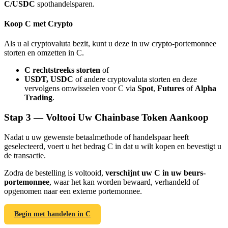
C/USDC
spothandelsparen.
Koop C met Crypto
Als u al cryptovaluta bezit, kunt u deze in uw crypto-portemonnee
storten en omzetten in C.
Doorverwijzing
C rechtstreeks storten
of
Nodig een vriend uit om contante beloningen te ontvangen
USDT, USDC
of andere cryptovaluta storten en deze
vervolgens omwisselen voor C via
Spot
,
Futures
of
Alpha
BTC Welcome Rewards
Trading
.
Stap
3 —
Voltooi Uw Chainbase Token Aankoop
Nadat u uw gewenste betaalmethode of handelspaar heeft
geselecteerd, voert u het bedrag C in dat u wilt kopen en bevestigt u
de transactie.
Zodra de bestelling is voltooid,
verschijnt uw C in uw beurs-
portemonnee
, waar het kan worden bewaard, verhandeld of
opgenomen naar een externe portemonnee.
Begin met handelen in C
BTC Welcome Rewards