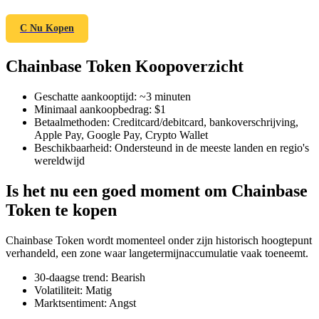
C Nu Kopen
Chainbase Token Koopoverzicht
COIN-M-futures
Cryptocurrency-futures
Geschatte aankooptijd
:
~3 minuten
Minimaal aankoopbedrag
:
$1
Betaalmethoden
:
Creditcard/debitcard, bankoverschrijving,
Apple Pay, Google Pay, Crypto Wallet
TradFi
Beschikbaarheid
:
Ondersteund in de meeste landen en regio's
wereldwijd
Derivaten voor aandelen, forex, edelmetalen en grondstoffen
Is het nu een goed moment om Chainbase
Token te kopen
Chainbase Token wordt momenteel onder zijn historisch hoogtepunt
verhandeld, een zone waar langetermijnaccumulatie vaak toeneemt.
30-daagse trend
:
Bearish
Volatiliteit
:
Matig
Marktsentiment
:
Angst
USDC-futures