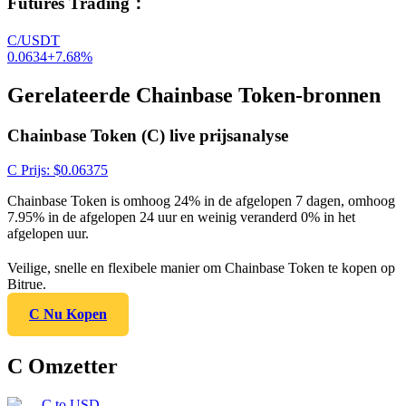
Futures Trading
：
C/USDT
0.0634
+
7.68
%
Gerelateerde Chainbase Token-bronnen
Chainbase Token (C) live prijsanalyse
C
Prijs
: $
0.06375
Chainbase Token is omhoog 24% in de afgelopen 7 dagen, omhoog
7.95% in de afgelopen 24 uur en weinig veranderd 0% in het
afgelopen uur.
Veilige, snelle en flexibele manier om Chainbase Token te kopen op
Bitrue.
C Nu Kopen
C Omzetter
C
to
USD