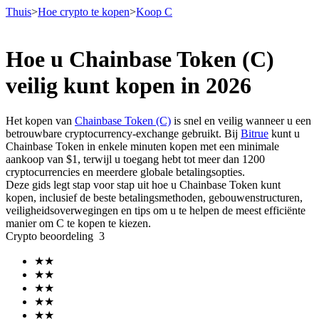
Thuis
>
Hoe crypto te kopen
>
Koop C
Hoe u Chainbase Token (C)
Termijncontracten
veilig kunt kopen in 2026
Het kopen van
Chainbase Token (C)
is snel en veilig wanneer u een
betrouwbare cryptocurrency-exchange gebruikt. Bij
Bitrue
kunt u
Chainbase Token in enkele minuten kopen met een minimale
aankoop van $1, terwijl u toegang hebt tot meer dan 1200
cryptocurrencies en meerdere globale betalingsopties.
Deze gids legt stap voor stap uit hoe u Chainbase Token kunt
kopen, inclusief de beste betalingsmethoden, gebouwenstructuren,
veiligheidsoverwegingen en tips om u te helpen de meest efficiënte
USDT-futures
manier om C te kopen te kiezen.
Crypto beoordeling
3
Futures met USDT als onderpand
★
★
★
★
★
★
★
★
★
★