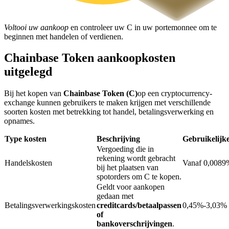
Voltooi uw aankoop
en controleer uw C in uw portemonnee om te
BTR-vergrendelingen
beginnen met handelen of verdienen.
Exclusieve beleggingen voor BTR-houders
Chainbase Token aankoopkosten
uitgelegd
Bij het kopen van
Chainbase Token (C)
op een cryptocurrency-
exchange kunnen gebruikers te maken krijgen met verschillende
soorten kosten met betrekking tot handel, betalingsverwerking en
opnames.
Type kosten
Beschrijving
Gebruikelijk
Vergoeding die in
Leningen
rekening wordt gebracht
Handelskosten
Vanaf 0,0089
bij het plaatsen van
Door crypto ondersteunde leenservice
spotorders om C te kopen.
Geldt voor aankopen
gedaan met
Betalingsverwerkingskosten
creditcards/betaalpassen
0,45%-3,03%
of
bankoverschrijvingen
.