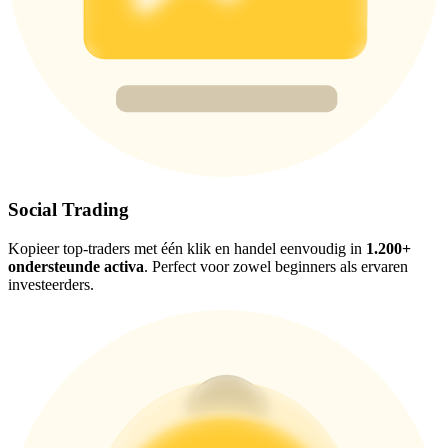
USDT New User Exclusive 10% APR
USDT Flexible Staking | Daily Rewards
BTC New User Exclusive: 6.5% APR
BTC Flexible Staking | Daily Rewards
Social Trading
Kopieer top-traders met één klik en handel eenvoudig in
1.200+
ondersteunde activa
. Perfect voor zowel beginners als ervaren
investeerders.
Meer evenementen
Win prijzen en exclusieve beloningen
Log in
Aanmelden