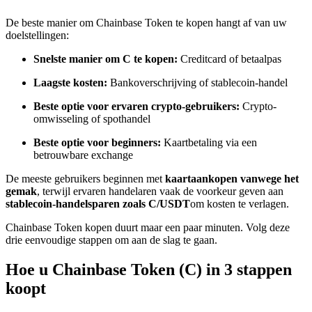
Word een Copy Trader
De beste manier om Chainbase Token te kopen hangt af van uw
Geniet van winstdeling en copy trading commissies
doelstellingen:
Snelste manier om C te kopen:
Creditcard of betaalpas
Laagste kosten:
Bankoverschrijving of stablecoin-handel
Beste optie voor ervaren crypto-gebruikers:
Crypto-
omwisseling of spothandel
Beste optie voor beginners:
Kaartbetaling via een
betrouwbare exchange
Informatie
De meeste gebruikers beginnen met
kaartaankopen vanwege het
gemak
, terwijl ervaren handelaren vaak de voorkeur geven aan
Big data-analyse inclusief handelsinformatie, enz.
stablecoin-handelsparen zoals C/USDT
om kosten te verlagen.
Chainbase Token kopen duurt maar een paar minuten. Volg deze
drie eenvoudige stappen om aan de slag te gaan.
Hoe u Chainbase Token (C) in 3 stappen
koopt