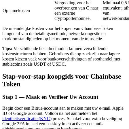
Vergoeding voor het
Minimaal 0,
overbrengen van C naar
equivalent, af
Opnamekosten
een externe
van
cryptoportemonnee.
netwerkomsta
Auto Invest
De uiteindelijke kosten voor het kopen van Chainbase Token
hangen af van de betalingsmethode, netwerkcongestie en
Grijp langetermijnwinst en flexibele belangen
marktomstandigheden op het moment van de transactie.
Tips:
Verschillende betaalmethoden kunnen verschillende
kostenstructuren hebben. Gebruikers die op zoek zijn naar lagere
kosten kiezen vaak voor bankoverschrijvingen of spothandel met
stablecoins zoals USDT of USDC.
Stap-voor-stap koopgids voor Chainbase
Token
Leer staken
Stap
1 —
Maak en Verifieer Uw Account
Meer informatie over het verdienen van passief inkomen
Begin door een Bitrue-account aan te maken met uw e-mail, Apple
ID of Google-account. Voltooi na het aanmelden het
Bitrue
AI
identiteitsverificatie (KYC)
proces. Schakel voor extra beveiliging
Google 2FA in, stel een passkey in en activeer een anti-
phishingcode om uw account te beschermen.