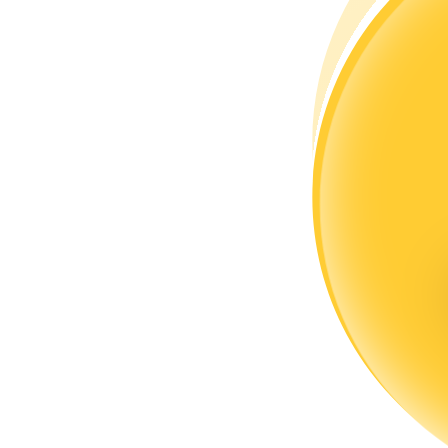
Word een Copy Trader
Geniet van winstdeling en copy trading commissies
Informatie
Big data-analyse inclusief handelsinformatie, enz.