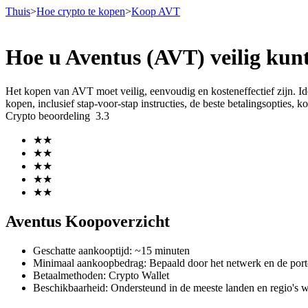
Thuis
>
Hoe crypto te kopen
>
Koop AVT
Hoe u Aventus (AVT) veilig kun
Termijncontracten
Het kopen van AVT moet veilig, eenvoudig en kosteneffectief zijn. Id
kopen, inclusief stap-voor-stap instructies, de beste betalingsopties,
Crypto beoordeling
3.3
★
★
★
★
★
★
★
★
★
★
USDT-futures
Aventus Koopoverzicht
Futures met USDT als onderpand
Geschatte aankooptijd
:
~15 minuten
Minimaal aankoopbedrag
:
Bepaald door het netwerk en de port
Betaalmethoden
:
Crypto Wallet
Beschikbaarheid
:
Ondersteund in de meeste landen en regio's 