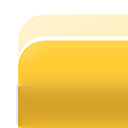
Uitzetten
Hoog rendement en directe toegang
Launchpool
Flexibel staken om populaire tokens te verdienen.