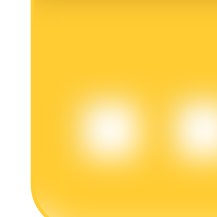
BTR-vergrendelingen
Exclusieve beleggingen voor BTR-houders
Leningen
Door crypto ondersteunde leenservice