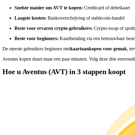
Futures met USDC als onderpand
Snelste manier om AVT te kopen:
Creditcard of debetkaart
Laagste kosten:
Bankoverschrijving of stablecoin-handel
Beste voor ervaren crypto-gebruikers:
Crypto-swap of spoth
Beste voor beginners:
Kaartbetaling via een betrouwbare beur
De meeste gebruikers beginnen met
kaartaankopen voor gemak
, te
Aventus kopen duurt maar een paar minuten. Volg deze drie eenvoudi
Kopiëren Handel
Hoe u Aventus (AVT) in 3 stappen koopt
Sluit je aan bij top traders