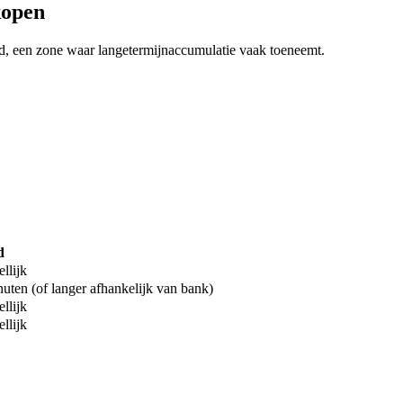
kopen
d, een zone waar langetermijnaccumulatie vaak toeneemt.
d
llijk
uten (of langer afhankelijk van bank)
llijk
llijk