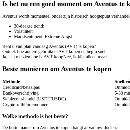
Is het nu een goed moment om Aventus te 
Aventus wordt momenteel onder zijn historisch hoogtepunt verhandel
30-daagse trend
:
COIN-M-futures
Volatiliteit
:
Marktsentiment
:
Extreme Angst
Cryptocurrency-futures
Bent u van plan vandaag Aventus (AVT) te kopen?
Ontdek hoe andere gebruikers AVT kopen en begin snel:
Ja, laat me zien hoe ik AVT koop
Nee, ik kijk alleen maar
TradFi
Derivaten voor aandelen, forex, edelmetalen en grondstoffen
Beste manieren om Aventus te kopen
Methode
Snelhei
Creditcard/betaalpas
Onmidde
Bankoverschrijving
5-30 min
Stablecoin-handel (USDT/USDC)
Onmidde
Crypto-ruil/Portemonnee
Onmidde
Welke methode is het beste?
USDC-futures
De beste manier om Aventus te kopen hangt af van uw doelen: