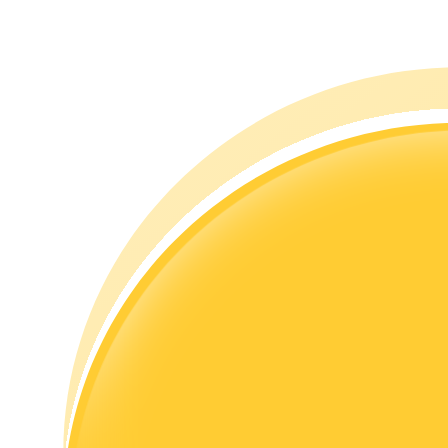
Gids
Futures-startgids
Handelsstrategieën
Leer hoe u winstgevend kunt blijven