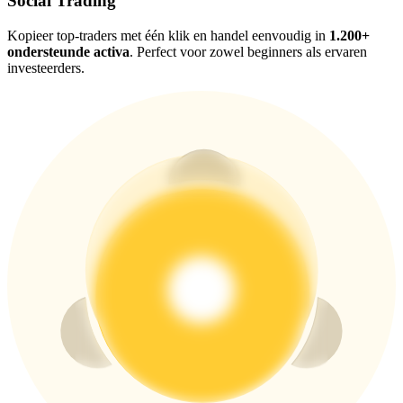
Social Trading
New Listing Futures Fest
Trade New Futures, Win 200,000 USDT
Kopieer top-traders met één klik en handel eenvoudig in
1.200+
ondersteunde activa
. Perfect voor zowel beginners als ervaren
investeerders.
Crypto World Cup 2026: Grand Finale
77,777+3k Rewards
Meer evenementen
Win prijzen en exclusieve beloningen
Log in
Aanmelden