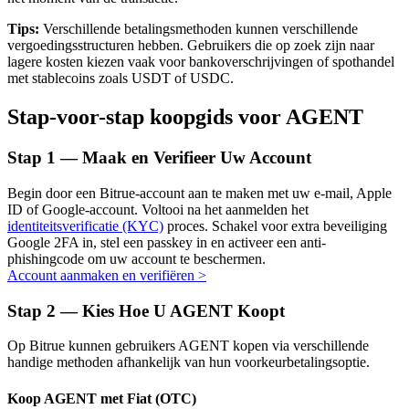
Tips:
Verschillende betalingsmethoden kunnen verschillende
vergoedingsstructuren hebben. Gebruikers die op zoek zijn naar
lagere kosten kiezen vaak voor bankoverschrijvingen of spothandel
met stablecoins zoals USDT of USDC.
Auto Invest
Stap-voor-stap koopgids voor AGENT
Grijp langetermijnwinst en flexibele belangen
Stap
1 —
Maak en Verifieer Uw Account
Begin door een Bitrue-account aan te maken met uw e-mail, Apple
ID of Google-account. Voltooi na het aanmelden het
identiteitsverificatie (KYC)
proces. Schakel voor extra beveiliging
Google 2FA in, stel een passkey in en activeer een anti-
phishingcode om uw account te beschermen.
Account aanmaken en verifiëren
>
Leer staken
Stap
2 —
Kies Hoe U AGENT Koopt
Meer informatie over het verdienen van passief inkomen
Op Bitrue kunnen gebruikers AGENT kopen via verschillende
handige methoden afhankelijk van hun voorkeurbetalingsoptie.
Bitrue
AI
Koop AGENT met Fiat (OTC)