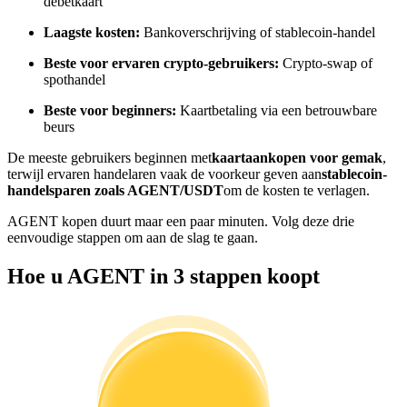
debetkaart
Word een Copy Trader
Laagste kosten:
Bankoverschrijving of stablecoin-handel
Geniet van winstdeling en copy trading commissies
Beste voor ervaren crypto-gebruikers:
Crypto-swap of
spothandel
Beste voor beginners:
Kaartbetaling via een betrouwbare
beurs
De meeste gebruikers beginnen met
kaartaankopen voor gemak
,
terwijl ervaren handelaren vaak de voorkeur geven aan
stablecoin-
handelsparen zoals AGENT/USDT
om de kosten te verlagen.
AGENT kopen duurt maar een paar minuten. Volg deze drie
Informatie
eenvoudige stappen om aan de slag te gaan.
Big data-analyse inclusief handelsinformatie, enz.
Hoe u AGENT in 3 stappen koopt