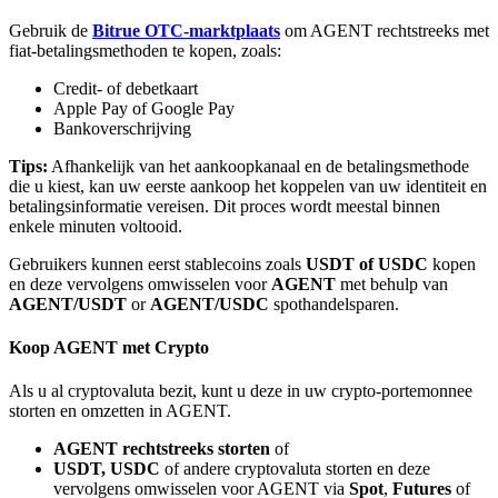
Gebruik de
Bitrue OTC-marktplaats
om AGENT rechtstreeks met
fiat-betalingsmethoden te kopen, zoals:
Credit- of debetkaart
Apple Pay of Google Pay
Bankoverschrijving
Bitrue-partners
Tips:
Afhankelijk van het aankoopkanaal en de betalingsmethode
die u kiest, kan uw eerste aankoop het koppelen van uw identiteit en
betalingsinformatie vereisen. Dit proces wordt meestal binnen
enkele minuten voltooid.
Gebruikers kunnen eerst stablecoins zoals
USDT of USDC
kopen
en deze vervolgens omwisselen voor
AGENT
met behulp van
AGENT/USDT
or
AGENT/USDC
spothandelsparen.
Koop AGENT met Crypto
Bitrue Affiliates
Als u al cryptovaluta bezit, kunt u deze in uw crypto-portemonnee
Tot 65% commissies!
storten en omzetten in AGENT.
AGENT rechtstreeks storten
of
USDT, USDC
of andere cryptovaluta storten en deze
vervolgens omwisselen voor AGENT via
Spot
,
Futures
of