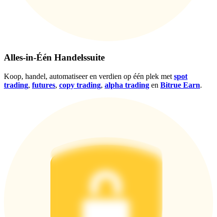
Alles-in-Één Handelssuite
Koop, handel, automatiseer en verdien op één plek met
spot
trading
,
futures
,
copy trading
,
alpha trading
en
Bitrue Earn
.
Log in
Aanmelden
Beloningscentrum