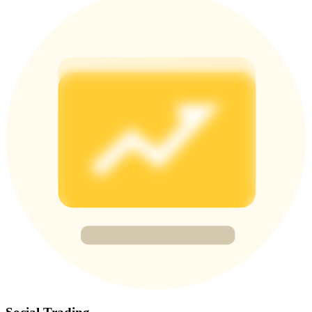
Share 500000 CASHCAT prize pool
Exclusive for BitMart Users
Register & Trade to Win 500,000 USDT
Precious Metals Trading Carnival
Trade Gold & Silver · 33,333 USDT Bonus
USDT New User Exclusive 10% APR
USDT Flexible Staking | Daily Rewards