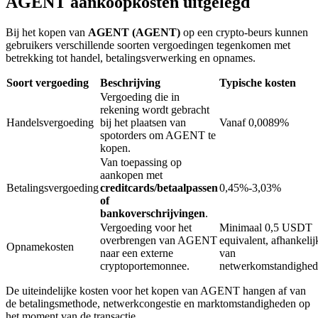
AGENT aankoopkosten uitgelegd
Bij het kopen van
AGENT (AGENT)
op een crypto-beurs kunnen
BTR-vergrendelingen
gebruikers verschillende soorten vergoedingen tegenkomen met
betrekking tot handel, betalingsverwerking en opnames.
Exclusieve beleggingen voor BTR-houders
Soort vergoeding
Beschrijving
Typische kosten
Vergoeding die in
rekening wordt gebracht
Handelsvergoeding
bij het plaatsen van
Vanaf 0,0089%
spotorders om AGENT te
kopen.
Van toepassing op
aankopen met
Betalingsvergoeding
creditcards/betaalpassen
0,45%-3,03%
of
bankoverschrijvingen
.
Leningen
Vergoeding voor het
Minimaal 0,5 USDT
Door crypto ondersteunde leenservice
overbrengen van AGENT
equivalent, afhankelij
Opnamekosten
naar een externe
van
cryptoportemonnee.
netwerkomstandighe
De uiteindelijke kosten voor het kopen van AGENT hangen af van
de betalingsmethode, netwerkcongestie en marktomstandigheden op
het moment van de transactie.