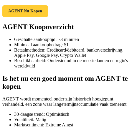
AGENT Nu Kopen
AGENT Koopoverzicht
COIN-M-futures
Cryptocurrency-futures
Geschatte aankooptijd
:
~3 minuten
Minimaal aankoopbedrag
:
$1
Betaalmethoden
:
Creditcard/debitcard, bankoverschrijving,
Apple Pay, Google Pay, Crypto Wallet
TradFi
Beschikbaarheid
:
Ondersteund in de meeste landen en regio's
wereldwijd
Derivaten voor aandelen, forex, edelmetalen en grondstoffen
Is het nu een goed moment om AGENT te
kopen
AGENT wordt momenteel onder zijn historisch hoogtepunt
verhandeld, een zone waar langetermijnaccumulatie vaak toeneemt.
30-daagse trend
:
Optimistisch
Volatiliteit
:
Matig
Marktsentiment
:
Extreme Angst
USDC-futures