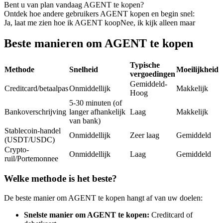
Bent u van plan vandaag AGENT te kopen?
Futures met USDC als onderpand
Ontdek hoe andere gebruikers AGENT kopen en begin snel:
Ja, laat me zien hoe ik AGENT koop
Nee, ik kijk alleen maar
Beste manieren om AGENT te kopen
Typische
Methode
Snelheid
Moeilijkheid
vergoedingen
Gemiddeld-
Creditcard/betaalpas
Onmiddellijk
Makkelijk
Hoog
5-30 minuten (of
Bankoverschrijving
langer afhankelijk
Laag
Makkelijk
Kopiëren Handel
van bank)
Sluit je aan bij top traders
Stablecoin-handel
Onmiddellijk
Zeer laag
Gemiddeld
(USDT/USDC)
Crypto-
Onmiddellijk
Laag
Gemiddeld
ruil/Portemonnee
Welke methode is het beste?
De beste manier om AGENT te kopen hangt af van uw doelen:
Snelste manier om AGENT te kopen:
Creditcard of