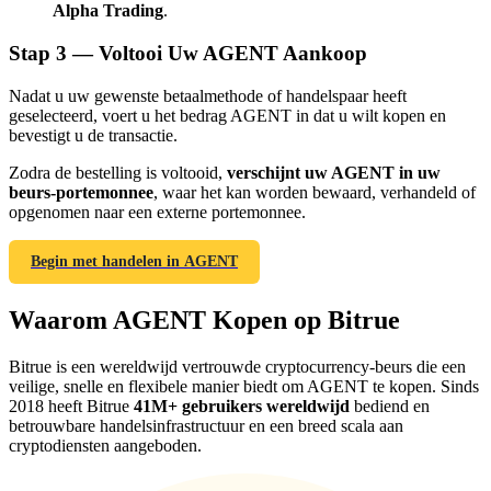
Alpha Trading
.
Stap
3 —
Voltooi Uw AGENT Aankoop
Nadat u uw gewenste betaalmethode of handelspaar heeft
geselecteerd, voert u het bedrag AGENT in dat u wilt kopen en
Doorverwijzing
bevestigt u de transactie.
Nodig een vriend uit om contante beloningen te ontvangen
Zodra de bestelling is voltooid,
verschijnt uw AGENT in uw
beurs-portemonnee
, waar het kan worden bewaard, verhandeld of
Deposit CASHCAT & Win
opgenomen naar een externe portemonnee.
Begin met handelen in AGENT
Waarom AGENT Kopen op Bitrue
Bitrue is een wereldwijd vertrouwde cryptocurrency-beurs die een
veilige, snelle en flexibele manier biedt om AGENT te kopen. Sinds
2018 heeft Bitrue
41M+ gebruikers wereldwijd
bediend en
betrouwbare handelsinfrastructuur en een breed scala aan
cryptodiensten aangeboden.
Deposit CASHCAT & Win