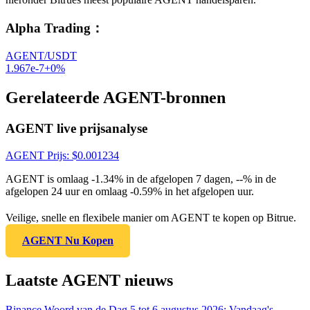
Alpha Trading
：
AGENT/USDT
1.967e-7
+
0
%
Gerelateerde AGENT-bronnen
AGENT live prijsanalyse
AGENT
Prijs
: $
0.001234
AGENT is omlaag -1.34% in de afgelopen 7 dagen, --% in de
afgelopen 24 uur en omlaag -0.59% in het afgelopen uur.
Veilige, snelle en flexibele manier om AGENT te kopen op Bitrue.
AGENT Nu Kopen
Laatste AGENT nieuws
Binance Woord van de Dag 5 tot 6 augustus 2026: Vandaag's