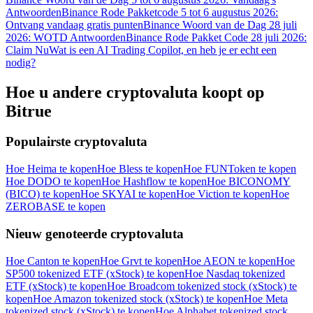
Antwoorden
Binance Rode Pakketcode 5 tot 6 augustus 2026:
Ontvang vandaag gratis punten
Binance Woord van de Dag 28 juli
2026: WOTD Antwoorden
Binance Rode Pakket Code 28 juli 2026:
Claim Nu
Wat is een AI Trading Copilot, en heb je er echt een
nodig?
Hoe u andere cryptovaluta koopt op
Bitrue
Populairste cryptovaluta
Hoe Heima te kopen
Hoe Bless te kopen
Hoe FUNToken te kopen
Hoe DODO te kopen
Hoe Hashflow te kopen
Hoe BICONOMY
(BICO) te kopen
Hoe SKYAI te kopen
Hoe Viction te kopen
Hoe
ZEROBASE te kopen
Nieuw genoteerde cryptovaluta
Hoe Canton te kopen
Hoe Grvt te kopen
Hoe AEON te kopen
Hoe
SP500 tokenized ETF (xStock) te kopen
Hoe Nasdaq tokenized
ETF (xStock) te kopen
Hoe Broadcom tokenized stock (xStock) te
kopen
Hoe Amazon tokenized stock (xStock) te kopen
Hoe Meta
tokenized stock (xStock) te kopen
Hoe Alphabet tokenized stock