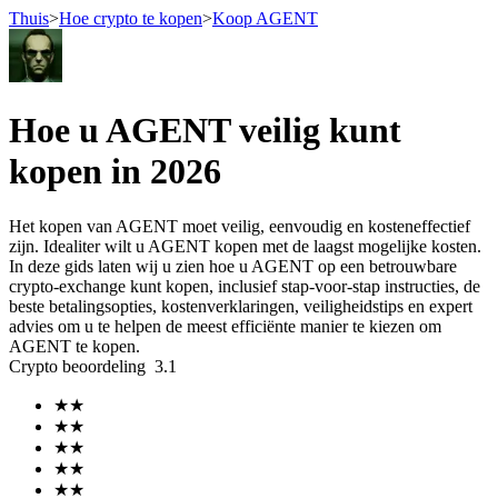
Thuis
>
Hoe crypto te kopen
>
Koop AGENT
Termijncontracten
Hoe u AGENT veilig kunt
kopen in 2026
Het kopen van AGENT moet veilig, eenvoudig en kosteneffectief
zijn. Idealiter wilt u AGENT kopen met de laagst mogelijke kosten.
In deze gids laten wij u zien hoe u AGENT op een betrouwbare
crypto-exchange kunt kopen, inclusief stap-voor-stap instructies, de
beste betalingsopties, kostenverklaringen, veiligheidstips en expert
advies om u te helpen de meest efficiënte manier te kiezen om
USDT-futures
AGENT te kopen.
Crypto beoordeling
3.1
Futures met USDT als onderpand
★
★
★
★
★
★
★
★
★
★