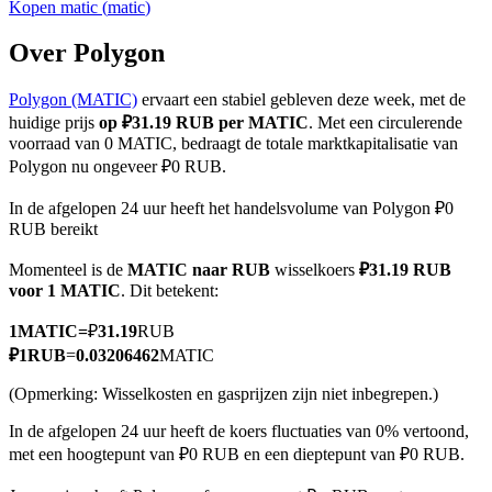
Kopen
matic
(
matic
)
Over Polygon
Polygon (MATIC)
ervaart een stabiel gebleven deze week, met de
COIN-M-futures
huidige prijs
op ₽31.19 RUB per MATIC
. Met een circulerende
Cryptocurrency-futures
voorraad van 0 MATIC, bedraagt de totale marktkapitalisatie van
Polygon nu ongeveer ₽0 RUB.
In de afgelopen 24 uur heeft het handelsvolume van Polygon ₽0
TradFi
RUB bereikt
Derivaten voor aandelen, forex, edelmetalen en grondstoffen
Momenteel is de
MATIC naar RUB
wisselkoers
₽31.19 RUB
voor 1 MATIC
. Dit betekent:
1
MATIC
=
₽
31.19
RUB
₽
1
RUB
=
0.03206462
MATIC
(Opmerking: Wisselkosten en gasprijzen zijn niet inbegrepen.)
In de afgelopen 24 uur heeft de koers fluctuaties van 0% vertoond,
met een hoogtepunt van ₽0 RUB en een dieptepunt van ₽0 RUB.
USDC-futures