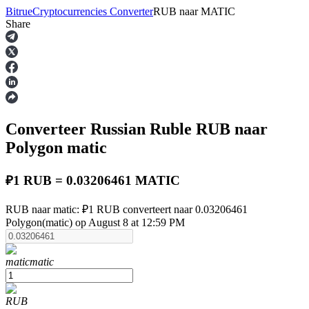
Bitrue
Cryptocurrencies Converter
RUB
naar
MATIC
Share
Termijncontracten
Converteer Russian Ruble
RUB
naar
Polygon
matic
₽1 RUB = 0.03206461 MATIC
USDT-futures
RUB naar matic: ₽1 RUB converteert naar 0.03206461
Polygon(matic) op August 8 at 12:59 PM
Futures met USDT als onderpand
matic
matic
RUB