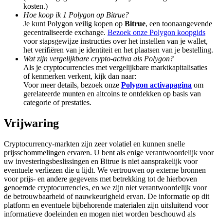
Deposit & Trade BTC to Share 25000 USDT prize pool!
kosten.)
Hoe koop ik 1 Polygon op Bitrue?
Je kunt Polygon veilig kopen op
Bitrue
, een toonaangevende
gecentraliseerde exchange.
Bezoek onze Polygon koopgids
voor stapsgewijze instructies over het instellen van je wallet,
Deposit CASHCAT & Win
het verifiëren van je identiteit en het plaatsen van je bestelling.
Wat zijn vergelijkbare crypto-activa als Polygon?
Share 500000 CASHCAT prize pool
Als je cryptocurrencies met vergelijkbare marktkapitalisaties
of kenmerken verkent, kijk dan naar:
Voor meer details, bezoek onze
Polygon activapagina
om
gerelateerde munten en altcoins te ontdekken op basis van
categorie of prestaties.
Exclusive for BitMart Users
Register & Trade to Win 500,000 USDT
Vrijwaring
Cryptocurrency-markten zijn zeer volatiel en kunnen snelle
prijsschommelingen ervaren. U bent als enige verantwoordelijk voor
uw investeringsbeslissingen en Bitrue is niet aansprakelijk voor
Precious Metals Trading Carnival
eventuele verliezen die u lijdt. We vertrouwen op externe bronnen
voor prijs- en andere gegevens met betrekking tot de hierboven
Trade Gold & Silver · 33,333 USDT Bonus
genoemde cryptocurrencies, en we zijn niet verantwoordelijk voor
de betrouwbaarheid of nauwkeurigheid ervan. De informatie op dit
platform en eventuele bijbehorende materialen zijn uitsluitend voor
informatieve doeleinden en mogen niet worden beschouwd als