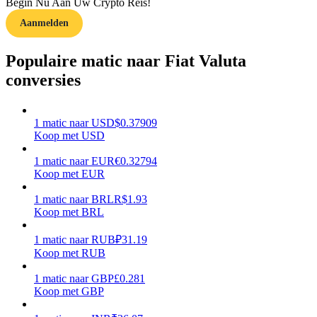
Begin Nu Aan Uw Crypto Reis!
Aanmelden
Verdienen
Populaire matic naar Fiat Valuta
conversies
1
matic
naar
USD
$
0.37909
Koop met USD
1
matic
naar
EUR
€
0.32794
Koop met EUR
Macht varkentje
Verdien dagelijks competitieve beloningen
1
matic
naar
BRL
R$
1.93
Koop met BRL
1
matic
naar
RUB
₽
31.19
Koop met RUB
1
matic
naar
GBP
£
0.281
Koop met GBP