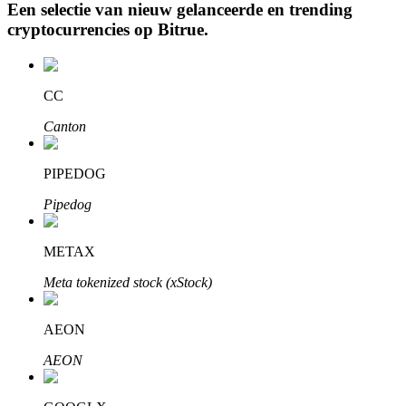
Een selectie van nieuw gelanceerde en trending
cryptocurrencies op
Bitrue
.
Auto Invest
CC
Grijp langetermijnwinst en flexibele belangen
Canton
PIPEDOG
Pipedog
METAX
Meta tokenized stock (xStock)
Leer staken
Meer informatie over het verdienen van passief inkomen
AEON
Bitrue
AI
AEON