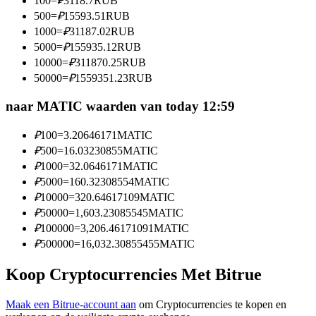
100
=
₽
3118.7
RUB
Word een Copy Trader
500
=
₽
15593.51
RUB
1000
=
₽
31187.02
RUB
Geniet van winstdeling en copy trading commissies
5000
=
₽
155935.12
RUB
10000
=
₽
311870.25
RUB
50000
=
₽
1559351.23
RUB
naar MATIC waarden van today 12:59
₽
100
=
3.20646171
MATIC
₽
500
=
16.03230855
MATIC
₽
1000
=
32.0646171
MATIC
Informatie
₽
5000
=
160.32308554
MATIC
₽
10000
=
320.64617109
MATIC
Big data-analyse inclusief handelsinformatie, enz.
₽
50000
=
1,603.23085545
MATIC
₽
100000
=
3,206.46171091
MATIC
₽
500000
=
16,032.30855455
MATIC
Koop Cryptocurrencies Met Bitrue
Maak een Bitrue-account aan
om Cryptocurrencies te kopen en