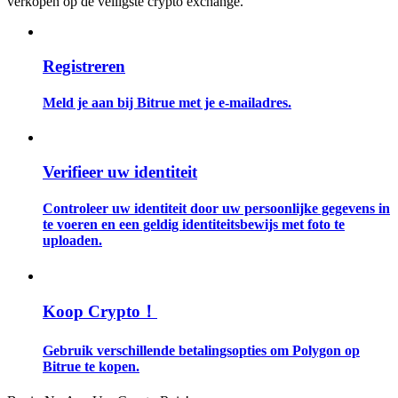
verkopen op de veiligste crypto exchange.
Gids
Registreren
Futures-startgids
Meld je aan bij Bitrue met je e-mailadres.
Verifieer uw identiteit
Controleer uw identiteit door uw persoonlijke gegevens in
te voeren en een geldig identiteitsbewijs met foto te
uploaden.
Handelsstrategieën
Leer hoe u winstgevend kunt blijven
Koop Crypto！
Gebruik verschillende betalingsopties om Polygon op
Bitrue te kopen.