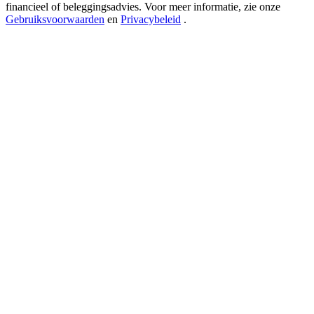
USDT New User Exclusive 10% APR
financieel of beleggingsadvies. Voor meer informatie, zie onze
Gebruiksvoorwaarden
en
Privacybeleid
.
USDT Flexible Staking | Daily Rewards
BTC New User Exclusive: 6.5% APR
BTC Flexible Staking | Daily Rewards
Meer evenementen
Win prijzen en exclusieve beloningen
Log in
Aanmelden