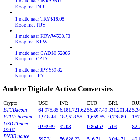
1
matic
naar
INR
₹
36.07
Koop met INR
Uitzetten
1
matic
naar
TRY
₺
18.08
Hoog rendement en directe toegang
Koop met TRY
1
matic
naar
KRW
₩
533.73
Koop met KRW
1
matic
naar
CAD
$
0.52886
Koop met CAD
1
matic
naar
JPY
¥
59.82
Koop met JPY
Launchpool
Andere Digitale Activa Conversies
Flexibel staken om populaire tokens te verdienen.
Crypto
USD
INR
EUR
BRL
RU
BTC
Bitcoin
64,975.85
6,181,721.62
56,207.49
331,201.42
5,3
ETH
Ethereum
1,918.44
182,518.55
1,659.55
9,778.89
157
USDT
Tether
0.99939
95.08
0.86452
5.09
82.
USDt
BNB
Binance
597.31
56,828.23
516.71
3,044.71
49,