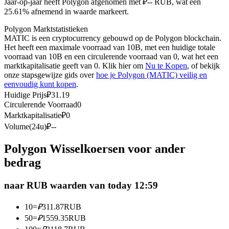
Jaar-op-jaar heeft Polygon afgenomen met ₽-- RUB, wat een
Futures met USDC als onderpand
25.61% afnemend in waarde markeert.
Polygon Marktstatistieken
MATIC is een cryptocurrency gebouwd op de Polygon blockchain.
Het heeft een maximale voorraad van 10B, met een huidige totale
voorraad van 10B en een circulerende voorraad van 0, wat het een
marktkapitalisatie geeft van 0. Klik hier om
Nu te Kopen
, of bekijk
onze stapsgewijze gids over
hoe je Polygon (MATIC) veilig en
eenvoudig kunt kopen
.
Huidige Prijs
₽
31.19
Circulerende Voorraad
0
Kopiëren Handel
Marktkapitalisatie
₽
0
Volume(24u)
₽
--
Sluit je aan bij top traders
Polygon Wisselkoersen voor ander
bedrag
naar RUB waarden van today 12:59
10
=
₽
311.87
RUB
50
=
₽
1559.35
RUB