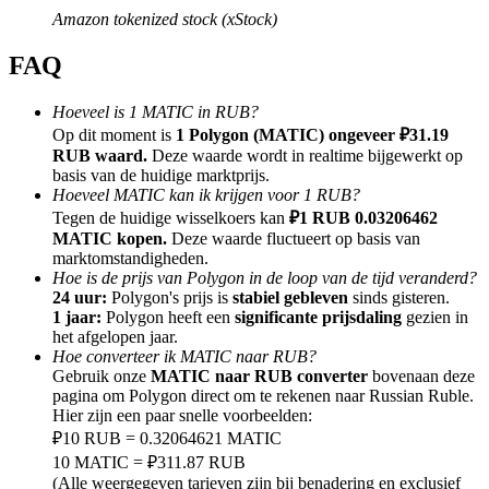
Amazon tokenized stock (xStock)
FAQ
Hoeveel is 1 MATIC in RUB?
Doorverwijzing
Op dit moment is
1 Polygon (MATIC) ongeveer ₽31.19
RUB waard.
Deze waarde wordt in realtime bijgewerkt op
Nodig een vriend uit om contante beloningen te ontvangen
basis van de huidige marktprijs.
Hoeveel MATIC kan ik krijgen voor 1 RUB?
BTC Welcome Rewards
Tegen de huidige wisselkoers kan
₽1 RUB 0.03206462
MATIC kopen.
Deze waarde fluctueert op basis van
marktomstandigheden.
Hoe is de prijs van Polygon in de loop van de tijd veranderd?
24 uur:
Polygon's prijs is
stabiel gebleven
sinds gisteren.
1 jaar:
Polygon heeft een
significante prijsdaling
gezien in
het afgelopen jaar.
Hoe converteer ik MATIC naar RUB?
Gebruik onze
MATIC naar RUB converter
bovenaan deze
pagina om Polygon direct om te rekenen naar Russian Ruble.
Hier zijn een paar snelle voorbeelden:
₽10 RUB = 0.32064621 MATIC
BTC Welcome Rewards
10 MATIC = ₽311.87 RUB
(Alle weergegeven tarieven zijn bij benadering en exclusief