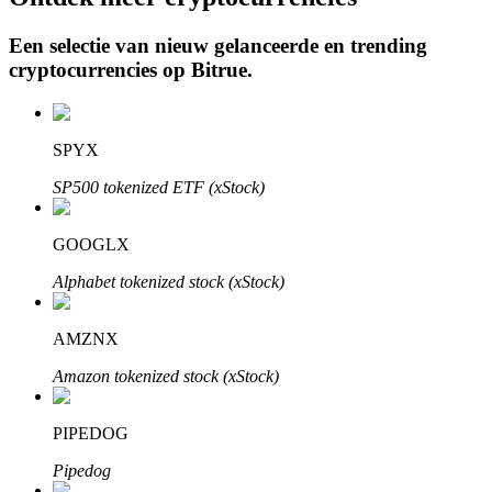
Een selectie van nieuw gelanceerde en trending
cryptocurrencies op
Bitrue
.
Auto Invest
Grijp langetermijnwinst en flexibele belangen
SPYX
SP500 tokenized ETF (xStock)
GOOGLX
Alphabet tokenized stock (xStock)
AMZNX
Leer staken
Amazon tokenized stock (xStock)
Meer informatie over het verdienen van passief inkomen
PIPEDOG
Bitrue
AI
Pipedog