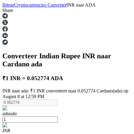
Bitrue
Cryptocurrencies Converter
INR
naar
ADA
Share
Termijncontracten
Converteer Indian Rupee
INR
naar
Cardano
ada
₹1 INR = 0.052774 ADA
USDT-futures
INR naar ada: ₹1 INR converteert naar 0.052774 Cardano(ada) op
August 8 at 12:59 PM
Futures met USDT als onderpand
ada
ada
INR