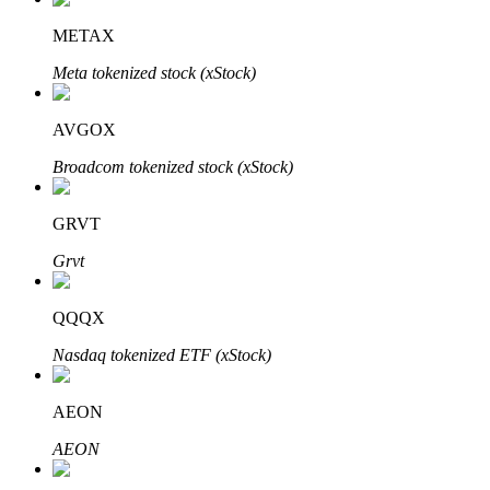
METAX
Meta tokenized stock (xStock)
AVGOX
Bitrue-partners
Broadcom tokenized stock (xStock)
GRVT
Grvt
QQQX
Bitrue Affiliates
Nasdaq tokenized ETF (xStock)
Tot 65% commissies!
AEON
AEON