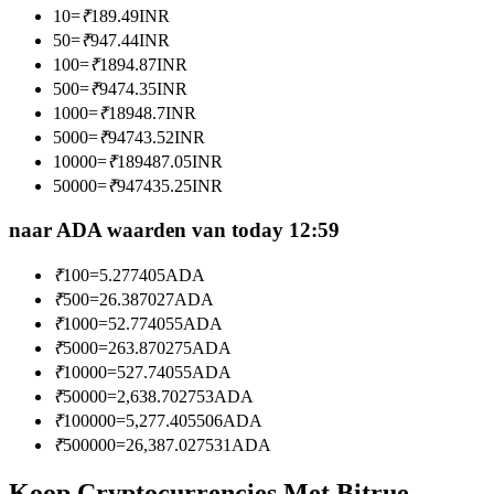
10
=
₹
189.49
INR
Word een Copy Trader
50
=
₹
947.44
INR
Geniet van winstdeling en copy trading commissies
100
=
₹
1894.87
INR
500
=
₹
9474.35
INR
1000
=
₹
18948.7
INR
5000
=
₹
94743.52
INR
10000
=
₹
189487.05
INR
50000
=
₹
947435.25
INR
naar ADA waarden van today 12:59
₹
100
=
5.277405
ADA
Informatie
₹
500
=
26.387027
ADA
Big data-analyse inclusief handelsinformatie, enz.
₹
1000
=
52.774055
ADA
₹
5000
=
263.870275
ADA
₹
10000
=
527.74055
ADA
₹
50000
=
2,638.702753
ADA
₹
100000
=
5,277.405506
ADA
₹
500000
=
26,387.027531
ADA
Koop Cryptocurrencies Met Bitrue