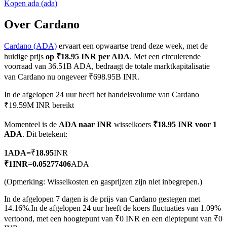
Kopen
ada
(
ada
)
Over Cardano
Cardano (ADA)
ervaart een opwaartse trend deze week, met de
COIN-M-futures
huidige prijs
op ₹18.95 INR per ADA
. Met een circulerende
Cryptocurrency-futures
voorraad van 36.51B ADA, bedraagt de totale marktkapitalisatie
van Cardano nu ongeveer ₹698.95B INR.
In de afgelopen 24 uur heeft het handelsvolume van Cardano
TradFi
₹19.59M INR bereikt
Derivaten voor aandelen, forex, edelmetalen en grondstoffen
Momenteel is de
ADA naar INR
wisselkoers
₹18.95 INR voor 1
ADA
. Dit betekent:
1
ADA
=
₹
18.95
INR
₹
1
INR
=
0.05277406
ADA
(Opmerking: Wisselkosten en gasprijzen zijn niet inbegrepen.)
In de afgelopen 7 dagen is de prijs van Cardano gestegen met
14.16%.
In de afgelopen 24 uur heeft de koers fluctuaties van 1.09%
vertoond, met een hoogtepunt van ₹0 INR en een dieptepunt van ₹0
USDC-futures