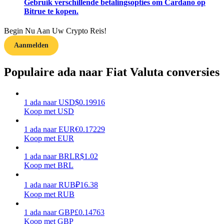
Gebruik verschillende betalingsopties om Cardano op
Bitrue te kopen.
Verdienen
Begin Nu Aan Uw Crypto Reis!
Aanmelden
Populaire ada naar Fiat Valuta conversies
1
ada
naar
USD
$
0.19916
Koop met USD
Macht varkentje
1
ada
naar
EUR
€
0.17229
Koop met EUR
Verdien dagelijks competitieve beloningen
1
ada
naar
BRL
R$
1.02
Koop met BRL
1
ada
naar
RUB
₽
16.38
Koop met RUB
1
ada
naar
GBP
£
0.14763
Koop met GBP