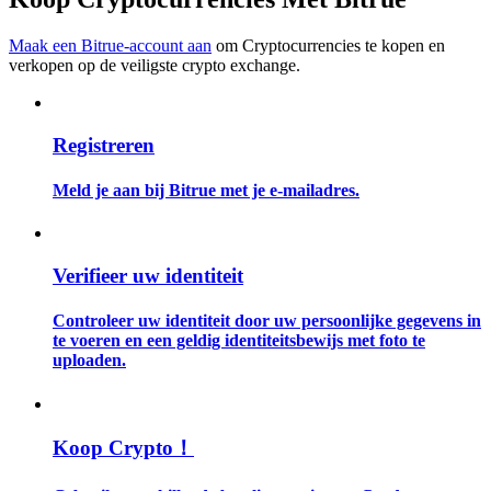
Maak een Bitrue-account aan
om Cryptocurrencies te kopen en
Gids
verkopen op de veiligste crypto exchange.
Futures-startgids
Registreren
Meld je aan bij Bitrue met je e-mailadres.
Verifieer uw identiteit
Handelsstrategieën
Controleer uw identiteit door uw persoonlijke gegevens in
te voeren en een geldig identiteitsbewijs met foto te
Leer hoe u winstgevend kunt blijven
uploaden.
Koop Crypto！