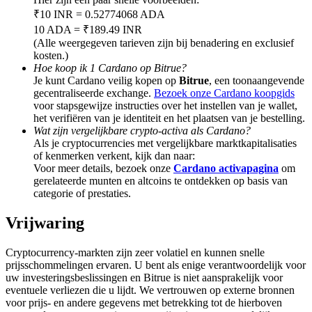
Deposit & Trade BTC to Share 25000 USDT prize pool!
₹10 INR = 0.52774068 ADA
10 ADA = ₹189.49 INR
(Alle weergegeven tarieven zijn bij benadering en exclusief
kosten.)
Deposit CASHCAT & Win
Hoe koop ik 1 Cardano op Bitrue?
Je kunt Cardano veilig kopen op
Bitrue
, een toonaangevende
Share 500000 CASHCAT prize pool
gecentraliseerde exchange.
Bezoek onze Cardano koopgids
voor stapsgewijze instructies over het instellen van je wallet,
het verifiëren van je identiteit en het plaatsen van je bestelling.
Wat zijn vergelijkbare crypto-activa als Cardano?
Als je cryptocurrencies met vergelijkbare marktkapitalisaties
Exclusive for BitMart Users
of kenmerken verkent, kijk dan naar:
Voor meer details, bezoek onze
Cardano activapagina
om
Register & Trade to Win 500,000 USDT
gerelateerde munten en altcoins te ontdekken op basis van
categorie of prestaties.
Vrijwaring
Precious Metals Trading Carnival
Cryptocurrency-markten zijn zeer volatiel en kunnen snelle
Trade Gold & Silver · 33,333 USDT Bonus
prijsschommelingen ervaren. U bent als enige verantwoordelijk voor
uw investeringsbeslissingen en Bitrue is niet aansprakelijk voor
eventuele verliezen die u lijdt. We vertrouwen op externe bronnen
voor prijs- en andere gegevens met betrekking tot de hierboven