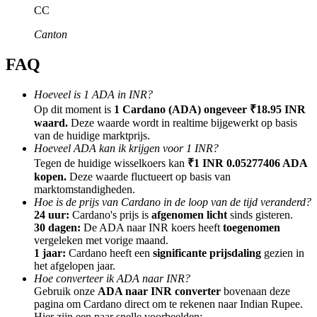
CC
Canton
FAQ
Doorverwijzing
Hoeveel is 1 ADA in INR?
Nodig een vriend uit om contante beloningen te ontvangen
Op dit moment is
1 Cardano (ADA) ongeveer ₹18.95 INR
waard.
Deze waarde wordt in realtime bijgewerkt op basis
BTC Welcome Rewards
van de huidige marktprijs.
Hoeveel ADA kan ik krijgen voor 1 INR?
Tegen de huidige wisselkoers kan
₹1 INR 0.05277406 ADA
kopen.
Deze waarde fluctueert op basis van
marktomstandigheden.
Hoe is de prijs van Cardano in de loop van de tijd veranderd?
24 uur:
Cardano's prijs is
afgenomen licht
sinds gisteren.
30 dagen:
De ADA naar INR koers heeft
toegenomen
vergeleken met vorige maand.
1 jaar:
Cardano heeft een
significante prijsdaling
gezien in
het afgelopen jaar.
Hoe converteer ik ADA naar INR?
Gebruik onze
ADA naar INR converter
bovenaan deze
BTC Welcome Rewards
pagina om Cardano direct om te rekenen naar Indian Rupee.
Hier zijn een paar snelle voorbeelden: