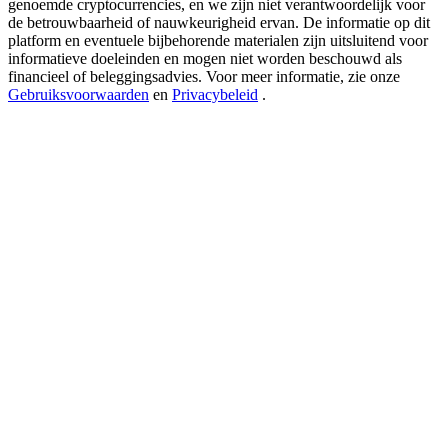
genoemde cryptocurrencies, en we zijn niet verantwoordelijk voor
USDT New User Exclusive 10% APR
de betrouwbaarheid of nauwkeurigheid ervan. De informatie op dit
USDT Flexible Staking | Daily Rewards
platform en eventuele bijbehorende materialen zijn uitsluitend voor
informatieve doeleinden en mogen niet worden beschouwd als
financieel of beleggingsadvies. Voor meer informatie, zie onze
Gebruiksvoorwaarden
en
Privacybeleid
.
BTC New User Exclusive: 6.5% APR
BTC Flexible Staking | Daily Rewards
Meer evenementen
Win prijzen en exclusieve beloningen
Log in
Aanmelden