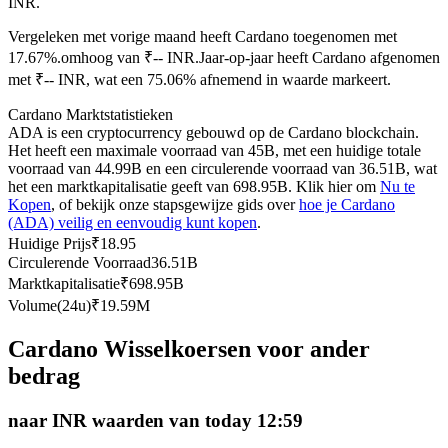
INR.
Futures met USDC als onderpand
Vergeleken met vorige maand heeft Cardano toegenomen met
17.67%.omhoog van ₹-- INR.
Jaar-op-jaar heeft Cardano afgenomen
met ₹-- INR, wat een 75.06% afnemend in waarde markeert.
Cardano Marktstatistieken
ADA is een cryptocurrency gebouwd op de Cardano blockchain.
Het heeft een maximale voorraad van 45B, met een huidige totale
voorraad van 44.99B en een circulerende voorraad van 36.51B, wat
het een marktkapitalisatie geeft van 698.95B. Klik hier om
Nu te
Kopen
, of bekijk onze stapsgewijze gids over
hoe je Cardano
(ADA) veilig en eenvoudig kunt kopen
.
Kopiëren Handel
Huidige Prijs
₹
18.95
Sluit je aan bij top traders
Circulerende Voorraad
36.51B
Marktkapitalisatie
₹
698.95B
Volume(24u)
₹
19.59M
Cardano Wisselkoersen voor ander
bedrag
naar INR waarden van today 12:59