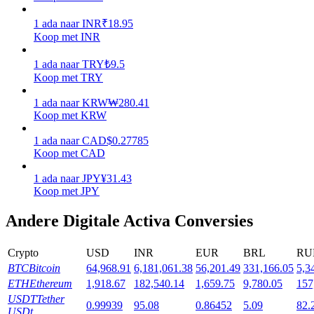
1
ada
naar
INR
₹
18.95
Uitzetten
Koop met INR
Hoog rendement en directe toegang
1
ada
naar
TRY
₺
9.5
Koop met TRY
1
ada
naar
KRW
₩
280.41
Koop met KRW
1
ada
naar
CAD
$
0.27785
Koop met CAD
1
ada
naar
JPY
¥
31.43
Koop met JPY
Launchpool
Flexibel staken om populaire tokens te verdienen.
Andere Digitale Activa Conversies
Crypto
USD
INR
EUR
BRL
RU
BTC
Bitcoin
64,968.91
6,181,061.38
56,201.49
331,166.05
5,3
ETH
Ethereum
1,918.67
182,540.14
1,659.75
9,780.05
157
USDT
Tether
0.99939
95.08
0.86452
5.09
82.
USDt