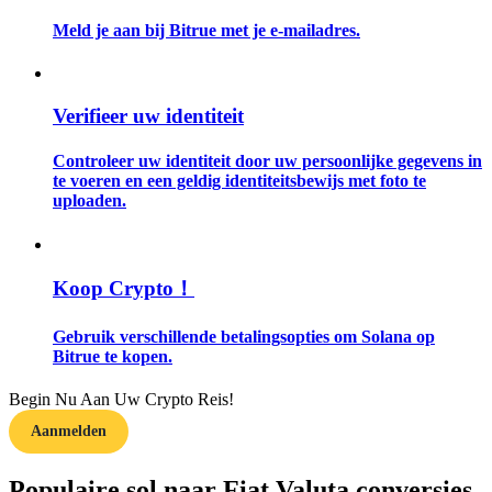
Meld je aan bij Bitrue met je e-mailadres.
Gids
Futures-startgids
Verifieer uw identiteit
Controleer uw identiteit door uw persoonlijke gegevens in
te voeren en een geldig identiteitsbewijs met foto te
uploaden.
Koop Crypto！
Handelsstrategieën
Gebruik verschillende betalingsopties om Solana op
Leer hoe u winstgevend kunt blijven
Bitrue te kopen.
Begin Nu Aan Uw Crypto Reis!
Aanmelden
Populaire sol naar Fiat Valuta conversies