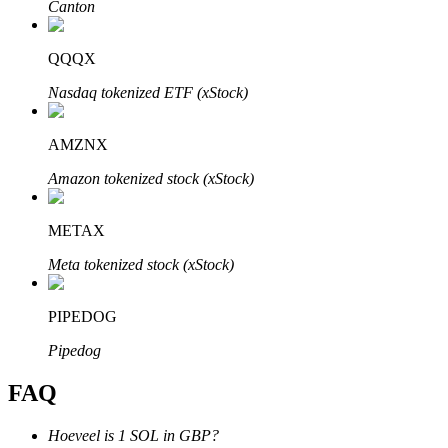
Canton
QQQX
Nasdaq tokenized ETF (xStock)
Bitrue-partners
AMZNX
Amazon tokenized stock (xStock)
METAX
Meta tokenized stock (xStock)
PIPEDOG
Bitrue Affiliates
Pipedog
Tot 65% commissies!
FAQ
Hoeveel is 1 SOL in GBP?