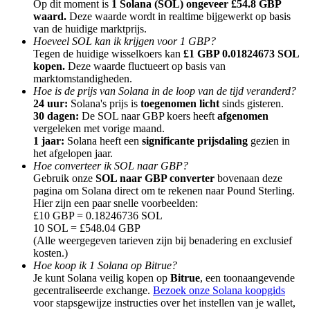
Op dit moment is
1 Solana (SOL) ongeveer £54.8 GBP
waard.
Deze waarde wordt in realtime bijgewerkt op basis
van de huidige marktprijs.
Hoeveel SOL kan ik krijgen voor 1 GBP?
Tegen de huidige wisselkoers kan
£1 GBP 0.01824673 SOL
kopen.
Deze waarde fluctueert op basis van
marktomstandigheden.
Doorverwijzing
Hoe is de prijs van Solana in de loop van de tijd veranderd?
Nodig een vriend uit om contante beloningen te ontvangen
24 uur:
Solana's prijs is
toegenomen licht
sinds gisteren.
30 dagen:
De SOL naar GBP koers heeft
afgenomen
BTC Welcome Rewards
vergeleken met vorige maand.
1 jaar:
Solana heeft een
significante prijsdaling
gezien in
het afgelopen jaar.
Hoe converteer ik SOL naar GBP?
Gebruik onze
SOL naar GBP converter
bovenaan deze
pagina om Solana direct om te rekenen naar Pound Sterling.
Hier zijn een paar snelle voorbeelden:
£10 GBP = 0.18246736 SOL
10 SOL = £548.04 GBP
(Alle weergegeven tarieven zijn bij benadering en exclusief
kosten.)
Hoe koop ik 1 Solana op Bitrue?
Je kunt Solana veilig kopen op
Bitrue
, een toonaangevende
gecentraliseerde exchange.
Bezoek onze Solana koopgids
BTC Welcome Rewards
voor stapsgewijze instructies over het instellen van je wallet,