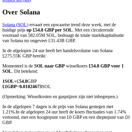
Over Solana
Solana (SOL)
ervaart een opwaartse trend deze week, met de
COIN-M-futures
huidige prijs
op £54.8 GBP per SOL
. Met een circulerende
voorraad van 582.05M SOL, bedraagt de totale marktkapitalisatie
Cryptocurrency-futures
van Solana nu ongeveer £31.43B GBP.
In de afgelopen 24 uur heeft het handelsvolume van Solana
£275.55K GBP bereikt
TradFi
Momenteel is de
SOL naar GBP
wisselkoers
£54.8 GBP voor 1
Derivaten voor aandelen, forex, edelmetalen en grondstoffen
SOL
. Dit betekent:
1
SOL
=
£
54.8
GBP
£
1
GBP
=
0.01824673
SOL
(Opmerking: Wisselkosten en gasprijzen zijn niet inbegrepen.)
In de afgelopen 7 dagen is de prijs van Solana gestegen met
1.21%.
In de afgelopen 24 uur heeft de koers fluctuaties van 1.74%
vertoond, met een hoogtepunt van £0 GBP en een dieptepunt van £0
GBP.
USDC-futures