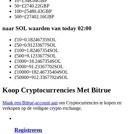
10
=
£
548.04
GBP
Word een Copy Trader
50
=
£
2740.22
GBP
100
=
£
5480.43
GBP
Geniet van winstdeling en copy trading commissies
500
=
£
27402.16
GBP
naar SOL waarden van today 02:00
£
10
=
0.18246735
SOL
£
50
=
0.91233677
SOL
£
100
=
1.82467354
SOL
£
500
=
9.1233677
SOL
£
1000
=
18.2467354
SOL
£
5000
=
91.23367702
SOL
£
10000
=
182.46735404
SOL
Informatie
£
50000
=
912.33677024
SOL
Big data-analyse inclusief handelsinformatie, enz.
Koop Cryptocurrencies Met Bitrue
Maak een Bitrue-account aan
om Cryptocurrencies te kopen en
verkopen op de veiligste crypto exchange.
Registreren