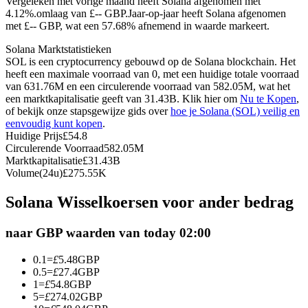
Vergeleken met vorige maand heeft Solana afgenomen met
4.12%.omlaag van £-- GBP.
Jaar-op-jaar heeft Solana afgenomen
Futures met USDC als onderpand
met £-- GBP, wat een 57.68% afnemend in waarde markeert.
Solana Marktstatistieken
SOL is een cryptocurrency gebouwd op de Solana blockchain. Het
heeft een maximale voorraad van 0, met een huidige totale voorraad
van 631.76M en een circulerende voorraad van 582.05M, wat het
een marktkapitalisatie geeft van 31.43B. Klik hier om
Nu te Kopen
,
of bekijk onze stapsgewijze gids over
hoe je Solana (SOL) veilig en
eenvoudig kunt kopen
.
Huidige Prijs
£
54.8
Circulerende Voorraad
582.05M
Kopiëren Handel
Marktkapitalisatie
£
31.43B
Volume(24u)
£
275.55K
Sluit je aan bij top traders
Solana Wisselkoersen voor ander bedrag
naar GBP waarden van today 02:00
0.1
=
£
5.48
GBP
0.5
=
£
27.4
GBP
1
=
£
54.8
GBP
5
=
£
274.02
GBP