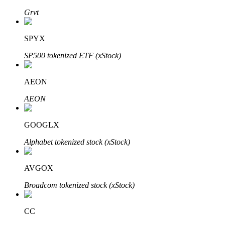
Grvt
SPYX
Auto Invest
SP500 tokenized ETF (xStock)
Grijp langetermijnwinst en flexibele belangen
AEON
AEON
GOOGLX
Alphabet tokenized stock (xStock)
Leer staken
AVGOX
Meer informatie over het verdienen van passief inkomen
Broadcom tokenized stock (xStock)
Bitrue
AI
CC