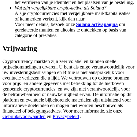
het verifiëren van je identiteit en het plaatsen van je bestelling.
Deposit & Trade BTC to Share 25000 USDT prize pool!
Wat zijn vergelijkbare crypto-activa als Solana?
Als je cryptocurrencies met vergelijkbare marktkapitalisaties
of kenmerken verkent, kijk dan naar:
Voor meer details, bezoek onze
Solana activapagina
om
Deposit CASHCAT & Win
gerelateerde munten en altcoins te ontdekken op basis van
categorie of prestaties.
Share 500000 CASHCAT prize pool
Vrijwaring
Cryptocurrency-markten zijn zeer volatiel en kunnen snelle
Exclusive for BitMart Users
prijsschommelingen ervaren. U bent als enige verantwoordelijk voor
uw investeringsbeslissingen en Bitrue is niet aansprakelijk voor
Register & Trade to Win 500,000 USDT
eventuele verliezen die u lijdt. We vertrouwen op externe bronnen
voor prijs- en andere gegevens met betrekking tot de hierboven
genoemde cryptocurrencies, en we zijn niet verantwoordelijk voor
de betrouwbaarheid of nauwkeurigheid ervan. De informatie op dit
platform en eventuele bijbehorende materialen zijn uitsluitend voor
Precious Metals Trading Carnival
informatieve doeleinden en mogen niet worden beschouwd als
financieel of beleggingsadvies. Voor meer informatie, zie onze
Trade Gold & Silver · 33,333 USDT Bonus
Gebruiksvoorwaarden
en
Privacybeleid
.