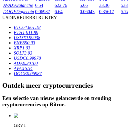
AVAX
Avalanche
6.54
622.76
5.66
33.36
538
DOGE
Dogecoin
0.06987
6.64
0.06043
0.35617
5.7
USD
INR
EUR
BRL
RUB
TRY
BTR-vergrendelingen
BTC
64,861.18
Exclusieve beleggingen voor BTR-houders
ETH
1,911.89
USDT
0.99938
BNB
590.93
XRP
1.03
SOL
73.93
USDC
0.99978
ADA
0.20100
AVAX
6.54
DOGE
0.06987
Ontdek meer cryptocurrencies
Leningen
Door crypto ondersteunde leenservice
Een selectie van nieuw gelanceerde en trending
cryptocurrencies op
Bitrue
.
GRVT