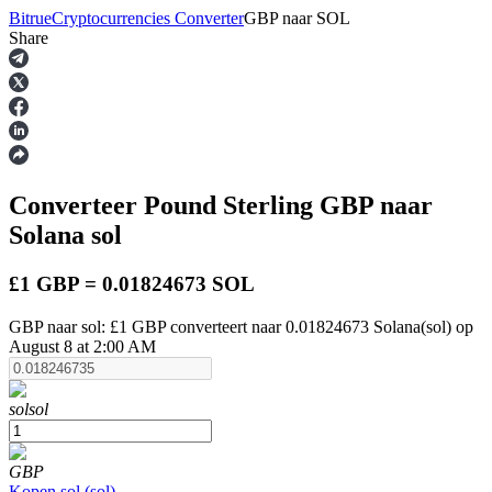
Bitrue
Cryptocurrencies Converter
GBP
naar
SOL
Share
Termijncontracten
Converteer Pound Sterling
GBP
naar
Solana
sol
£1 GBP = 0.01824673 SOL
GBP naar sol: £1 GBP converteert naar 0.01824673 Solana(sol) op
USDT-futures
August 8 at 2:00 AM
Futures met USDT als onderpand
sol
sol
GBP
Kopen
sol
(
sol
)