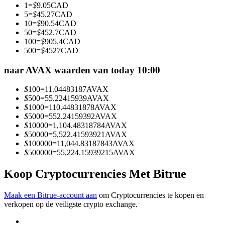
1
=
$
9.05
CAD
Word een Copy Trader
5
=
$
45.27
CAD
10
=
$
90.54
CAD
Geniet van winstdeling en copy trading commissies
50
=
$
452.7
CAD
100
=
$
905.4
CAD
500
=
$
4527
CAD
naar AVAX waarden van today 10:00
$
100
=
11.04483187
AVAX
$
500
=
55.22415939
AVAX
$
1000
=
110.44831878
AVAX
$
5000
=
552.24159392
AVAX
$
10000
=
1,104.48318784
AVAX
Informatie
$
50000
=
5,522.41593921
AVAX
$
100000
=
11,044.83187843
AVAX
Big data-analyse inclusief handelsinformatie, enz.
$
500000
=
55,224.15939215
AVAX
Koop Cryptocurrencies Met Bitrue
Maak een Bitrue-account aan
om Cryptocurrencies te kopen en
verkopen op de veiligste crypto exchange.