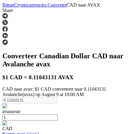
Bitrue
Cryptocurrencies Converter
CAD
naar
AVAX
Share
Termijncontracten
Converteer Canadian Dollar
CAD
naar
Avalanche
avax
$1 CAD = 0.11043131 AVAX
CAD naar avax: $1 CAD converteert naar 0.11043131
USDT-futures
Avalanche(avax) op August 9 at 10:00 AM
Futures met USDT als onderpand
avax
avax
CAD
Kopen
avax
(
avax
)