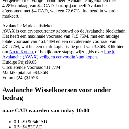
Vergeleken met vorige maand heeft Avalanche afgenomen met
4.28%.omlaag van $-- CAD.
Jaar-op-jaar heeft Avalanche
Futures met USDC als onderpand
afgenomen met $-- CAD, wat een 72.67% afnemend in waarde
markeert.
Avalanche Marktstatistieken
AVAX is een cryptocurrency gebouwd op de Avalanche blockchain.
Het heeft een maximale voorraad van 715.75M, met een huidige
totale voorraad van 463.44M en een circulerende voorraad van
431.77M, wat het een marktkapitalisatie geeft van 3.86B. Klik hier
om
Nu te Kopen
, of bekijk onze stapsgewijze gids over
hoe je
Avalanche (AVAX) veilig en eenvoudig kunt kopen
.
Huidige Prijs
$
9.05
Kopiëren Handel
Circulerende Voorraad
431.77M
Marktkapitalisatie
$
3.86B
Sluit je aan bij top traders
Volume(24u)
$
155K
Avalanche Wisselkoersen voor ander
bedrag
naar CAD waarden van today 10:00
0.1
=
$
0.9054
CAD
0.5
=
$
4.53
CAD