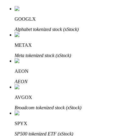
GOOGLX
Auto Invest
Alphabet tokenized stock (xStock)
Grijp langetermijnwinst en flexibele belangen
METAX
Meta tokenized stock (xStock)
AEON
AEON
AVGOX
Leer staken
Broadcom tokenized stock (xStock)
Meer informatie over het verdienen van passief inkomen
Bitrue
AI
SPYX
SP500 tokenized ETF (xStock)