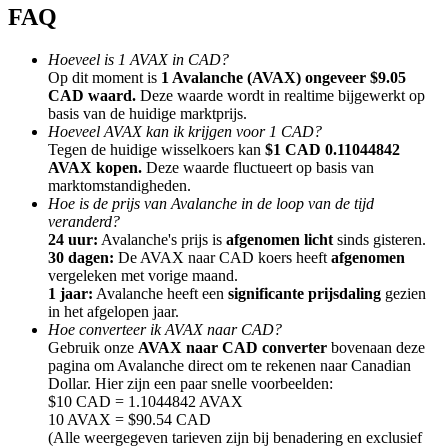
FAQ
Hoeveel is 1 AVAX in CAD?
Op dit moment is
1 Avalanche (AVAX) ongeveer $9.05
CAD waard.
Deze waarde wordt in realtime bijgewerkt op
basis van de huidige marktprijs.
Doorverwijzing
Hoeveel AVAX kan ik krijgen voor 1 CAD?
Nodig een vriend uit om contante beloningen te ontvangen
Tegen de huidige wisselkoers kan
$1 CAD 0.11044842
AVAX kopen.
Deze waarde fluctueert op basis van
BTC Welcome Rewards
marktomstandigheden.
Hoe is de prijs van Avalanche in de loop van de tijd
veranderd?
24 uur:
Avalanche's prijs is
afgenomen licht
sinds gisteren.
30 dagen:
De AVAX naar CAD koers heeft
afgenomen
vergeleken met vorige maand.
1 jaar:
Avalanche heeft een
significante prijsdaling
gezien
in het afgelopen jaar.
Hoe converteer ik AVAX naar CAD?
Gebruik onze
AVAX naar CAD converter
bovenaan deze
pagina om Avalanche direct om te rekenen naar Canadian
Dollar. Hier zijn een paar snelle voorbeelden:
$10 CAD = 1.1044842 AVAX
10 AVAX = $90.54 CAD
BTC Welcome Rewards
(Alle weergegeven tarieven zijn bij benadering en exclusief