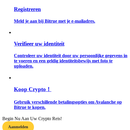
Registreren
Gids
Meld je aan bij Bitrue met je e-mailadres.
Futures-startgids
Verifieer uw identiteit
Controleer uw identiteit door uw persoonlijke gegevens in
te voeren en een geldig identiteitsbewijs met foto te
uploaden.
Handelsstrategieën
Koop Crypto！
Leer hoe u winstgevend kunt blijven
Gebruik verschillende betalingsopties om Avalanche op
Bitrue te kopen.
Begin Nu Aan Uw Crypto Reis!
Aanmelden