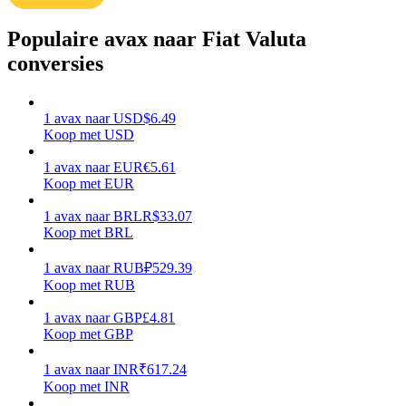
Verdienen
Populaire avax naar Fiat Valuta
conversies
1
avax
naar
USD
$
6.49
Koop met USD
1
avax
naar
EUR
€
5.61
Koop met EUR
1
avax
naar
BRL
R$
33.07
Macht varkentje
Koop met BRL
Verdien dagelijks competitieve beloningen
1
avax
naar
RUB
₽
529.39
Koop met RUB
1
avax
naar
GBP
£
4.81
Koop met GBP
1
avax
naar
INR
₹
617.24
Koop met INR