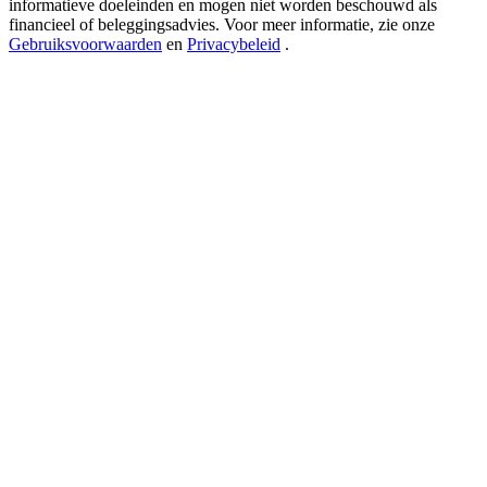
informatieve doeleinden en mogen niet worden beschouwd als
USDT New User Exclusive 10% APR
financieel of beleggingsadvies. Voor meer informatie, zie onze
USDT Flexible Staking | Daily Rewards
Gebruiksvoorwaarden
en
Privacybeleid
.
BTC New User Exclusive: 6.5% APR
BTC Flexible Staking | Daily Rewards
Meer evenementen
Win prijzen en exclusieve beloningen
Log in
Aanmelden