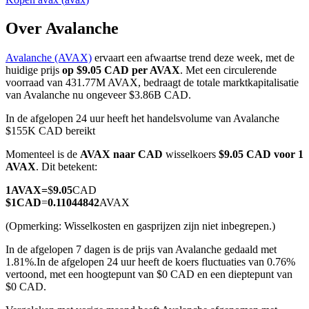
Over Avalanche
Avalanche (AVAX)
ervaart een afwaartse trend deze week, met de
COIN-M-futures
huidige prijs
op $9.05 CAD per AVAX
. Met een circulerende
voorraad van 431.77M AVAX, bedraagt de totale marktkapitalisatie
Cryptocurrency-futures
van Avalanche nu ongeveer $3.86B CAD.
In de afgelopen 24 uur heeft het handelsvolume van Avalanche
$155K CAD bereikt
TradFi
Momenteel is de
AVAX naar CAD
wisselkoers
$9.05 CAD voor 1
Derivaten voor aandelen, forex, edelmetalen en grondstoffen
AVAX
. Dit betekent:
1
AVAX
=
$
9.05
CAD
$
1
CAD
=
0.11044842
AVAX
(Opmerking: Wisselkosten en gasprijzen zijn niet inbegrepen.)
In de afgelopen 7 dagen is de prijs van Avalanche gedaald met
1.81%.
In de afgelopen 24 uur heeft de koers fluctuaties van 0.76%
vertoond, met een hoogtepunt van $0 CAD en een dieptepunt van
$0 CAD.
USDC-futures