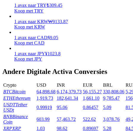
1
avax
naar
TRY
₺
309.45
Uitzetten
Koop met TRY
Hoog rendement en directe toegang
1
avax
naar
KRW
₩
9133.87
Koop met KRW
1
avax
naar
CAD
$
9.05
Koop met CAD
1
avax
naar
JPY
¥
1023.8
Koop met JPY
Andere Digitale Activa Conversies
Launchpool
Crypto
USD
INR
EUR
BRL
RU
Flexibel staken om populaire tokens te verdienen.
BTC
Bitcoin
64,898.68
6,174,379.73
56,155.27
330,808.06
5,2
ETH
Ethereum
1,919.73
182,641.34
1,661.10
9,785.47
156
USDT
Tether
0.99919
95.06
0.86457
5.09
81.
USDt
BNB
Binance
603.99
57,463.72
522.62
3,078.76
49,
Coin
XRP
XRP
1.03
98.62
0.89697
5.28
84.