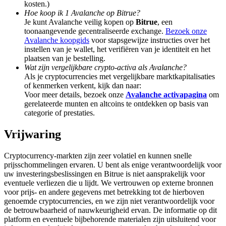
kosten.)
Deposit & Trade BTC to Share 25000 USDT prize pool!
Hoe koop ik 1 Avalanche op Bitrue?
Je kunt Avalanche veilig kopen op
Bitrue
, een
toonaangevende gecentraliseerde exchange.
Bezoek onze
Avalanche koopgids
voor stapsgewijze instructies over het
Deposit CASHCAT & Win
instellen van je wallet, het verifiëren van je identiteit en het
plaatsen van je bestelling.
Share 500000 CASHCAT prize pool
Wat zijn vergelijkbare crypto-activa als Avalanche?
Als je cryptocurrencies met vergelijkbare marktkapitalisaties
of kenmerken verkent, kijk dan naar:
Voor meer details, bezoek onze
Avalanche activapagina
om
gerelateerde munten en altcoins te ontdekken op basis van
Exclusive for BitMart Users
categorie of prestaties.
Register & Trade to Win 500,000 USDT
Vrijwaring
Cryptocurrency-markten zijn zeer volatiel en kunnen snelle
prijsschommelingen ervaren. U bent als enige verantwoordelijk voor
Precious Metals Trading Carnival
uw investeringsbeslissingen en Bitrue is niet aansprakelijk voor
eventuele verliezen die u lijdt. We vertrouwen op externe bronnen
Trade Gold & Silver · 33,333 USDT Bonus
voor prijs- en andere gegevens met betrekking tot de hierboven
genoemde cryptocurrencies, en we zijn niet verantwoordelijk voor
de betrouwbaarheid of nauwkeurigheid ervan. De informatie op dit
platform en eventuele bijbehorende materialen zijn uitsluitend voor