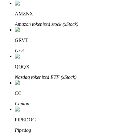
AMZNX
Amazon tokenized stock (xStock)
Bitrue-partners
GRVT
Grvt
QQQX
Nasdaq tokenized ETF (xStock)
CC
Bitrue Affiliates
Canton
Tot 65% commissies!
PIPEDOG
Pipedog