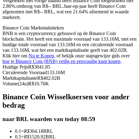
Vergeleken met vorige maand heeft Binance Coin toegenomen met
2.86%.omhoog van R$-- BRL.
Jaar-op-jaar heeft Binance Coin
Futures met USDC als onderpand
afgenomen met R$-- BRL, wat een 21.64% afnemend in waarde
markeert.
Binance Coin Marktstatistieken
BNB is een cryptocurrency gebouwd op de Binance Coin
blockchain. Het heeft een maximale voorraad van 133.16M, met een
huidige totale voorraad van 133.16M en een circulerende voorraad
van 133.16M, wat het een marktkapitalisatie geeft van 402.02B.
Klik hier om
Nu te Kopen
, of bekijk onze stapsgewijze gids over
hoe je Binance Coin (BNB) veilig en eenvoudig kunt kopen
.
Huidige Prijs
R$
3041.85
Kopiëren Handel
Circulerende Voorraad
133.16M
Marktkapitalisatie
R$
402.02B
Sluit je aan bij top traders
Volume(24u)
R$
10.76K
Binance Coin Wisselkoersen voor ander
bedrag
naar BRL waarden van today 08:59
0.1
=
R$
304.18
BRL
0.5
=
R$
1520.92
BRL