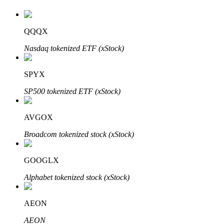
QQQX
Auto Invest
Nasdaq tokenized ETF (xStock)
Grijp langetermijnwinst en flexibele belangen
SPYX
SP500 tokenized ETF (xStock)
AVGOX
Broadcom tokenized stock (xStock)
GOOGLX
Leer staken
Alphabet tokenized stock (xStock)
Meer informatie over het verdienen van passief inkomen
Bitrue
AI
AEON
AEON