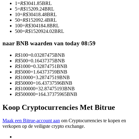
1
=
R$
3041.85
BRL
Word een Copy Trader
5
=
R$
15209.24
BRL
10
=
R$
30418.48
BRL
Geniet van winstdeling en copy trading commissies
50
=
R$
152092.4
BRL
100
=
R$
304184.8
BRL
500
=
R$
1520924.02
BRL
naar BNB waarden van today 08:59
R$
100
=
0.03287475
BNB
R$
500
=
0.16437375
BNB
R$
1000
=
0.32874751
BNB
R$
5000
=
1.64373759
BNB
R$
10000
=
3.28747519
BNB
Informatie
R$
50000
=
16.43737596
BNB
R$
100000
=
32.87475193
BNB
Big data-analyse inclusief handelsinformatie, enz.
R$
500000
=
164.37375965
BNB
Koop Cryptocurrencies Met Bitrue
Maak een Bitrue-account aan
om Cryptocurrencies te kopen en
verkopen op de veiligste crypto exchange.