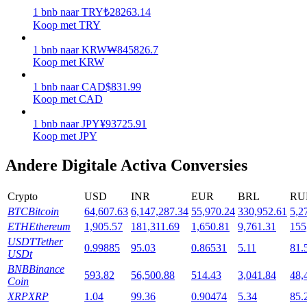
1
bnb
naar
TRY
₺
28263.14
Uitzetten
Koop met TRY
Hoog rendement en directe toegang
1
bnb
naar
KRW
₩
845826.7
Koop met KRW
1
bnb
naar
CAD
$
831.99
Koop met CAD
1
bnb
naar
JPY
¥
93725.91
Koop met JPY
Andere Digitale Activa Conversies
Launchpool
Crypto
USD
INR
EUR
BRL
RU
Flexibel staken om populaire tokens te verdienen.
BTC
Bitcoin
64,607.63
6,147,287.34
55,970.24
330,952.61
5,2
ETH
Ethereum
1,905.57
181,311.69
1,650.81
9,761.31
155
USDT
Tether
0.99885
95.03
0.86531
5.11
81.
USDt
BNB
Binance
593.82
56,500.88
514.43
3,041.84
48,
Coin
XRP
XRP
1.04
99.36
0.90474
5.34
85.