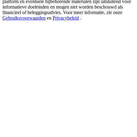
platform en eventuele bijbehorende materialen zijn uitsluitend voor
New Listing Futures Fest
informatieve doeleinden en mogen niet worden beschouwd als
Trade New Futures, Win 200,000 USDT
financieel of beleggingsadvies. Voor meer informatie, zie onze
Gebruiksvoorwaarden
en
Privacybeleid
.
Crypto World Cup 2026: Grand Finale
77,777+3k Rewards
Meer evenementen
Win prijzen en exclusieve beloningen
Log in
Aanmelden