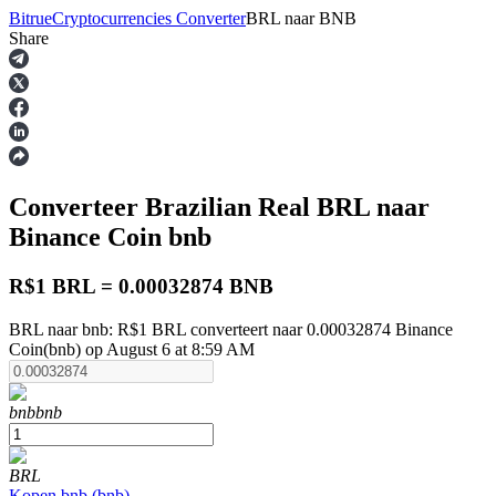
Bitrue
Cryptocurrencies Converter
BRL
naar
BNB
Share
Termijncontracten
Converteer Brazilian Real
BRL
naar
Binance Coin
bnb
R$1 BRL = 0.00032874 BNB
BRL naar bnb: R$1 BRL converteert naar 0.00032874 Binance
USDT-futures
Coin(bnb) op August 6 at 8:59 AM
Futures met USDT als onderpand
bnb
bnb
BRL
Kopen
bnb
(
bnb
)