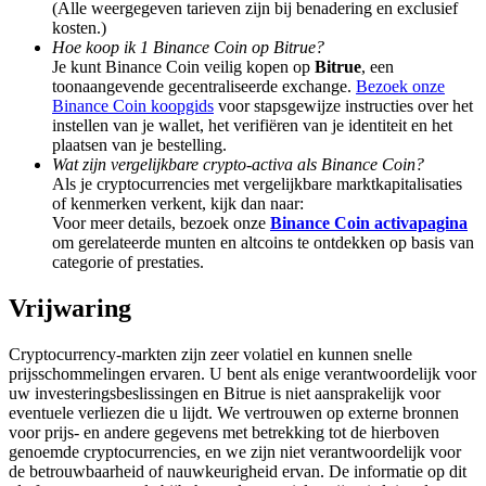
(Alle weergegeven tarieven zijn bij benadering en exclusief
Share 500000 CASHCAT prize pool
kosten.)
Hoe koop ik 1 Binance Coin op Bitrue?
Je kunt Binance Coin veilig kopen op
Bitrue
, een
toonaangevende gecentraliseerde exchange.
Bezoek onze
Exclusive for BitMart Users
Binance Coin koopgids
voor stapsgewijze instructies over het
instellen van je wallet, het verifiëren van je identiteit en het
Register & Trade to Win 500,000 USDT
plaatsen van je bestelling.
Wat zijn vergelijkbare crypto-activa als Binance Coin?
Als je cryptocurrencies met vergelijkbare marktkapitalisaties
of kenmerken verkent, kijk dan naar:
Voor meer details, bezoek onze
Binance Coin activapagina
Precious Metals Trading Carnival
om gerelateerde munten en altcoins te ontdekken op basis van
categorie of prestaties.
Trade Gold & Silver · 33,333 USDT Bonus
Vrijwaring
Cryptocurrency-markten zijn zeer volatiel en kunnen snelle
USDT New User Exclusive 10% APR
prijsschommelingen ervaren. U bent als enige verantwoordelijk voor
uw investeringsbeslissingen en Bitrue is niet aansprakelijk voor
USDT Flexible Staking | Daily Rewards
eventuele verliezen die u lijdt. We vertrouwen op externe bronnen
voor prijs- en andere gegevens met betrekking tot de hierboven
genoemde cryptocurrencies, en we zijn niet verantwoordelijk voor
de betrouwbaarheid of nauwkeurigheid ervan. De informatie op dit