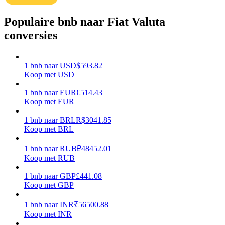
Verdienen
Populaire bnb naar Fiat Valuta
conversies
1
bnb
naar
USD
$
593.82
Koop met USD
1
bnb
naar
EUR
€
514.43
Koop met EUR
1
bnb
naar
BRL
R$
3041.85
Macht varkentje
Koop met BRL
Verdien dagelijks competitieve beloningen
1
bnb
naar
RUB
₽
48452.01
Koop met RUB
1
bnb
naar
GBP
£
441.08
Koop met GBP
1
bnb
naar
INR
₹
56500.88
Koop met INR