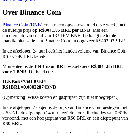
Over Binance Coin
Binance Coin (BNB)
ervaart een opwaartse trend deze week, met
COIN-M-futures
de huidige prijs
op R$3041.85 BRL per BNB
. Met een
circulerende voorraad van 133.16M BNB, bedraagt de totale
Cryptocurrency-futures
marktkapitalisatie van Binance Coin nu ongeveer R$402.02B BRL.
In de afgelopen 24 uur heeft het handelsvolume van Binance Coin
R$10.76K BRL bereikt
TradFi
Momenteel is de
BNB naar BRL
wisselkoers
R$3041.85 BRL
Derivaten voor aandelen, forex, edelmetalen en grondstoffen
voor 1 BNB
. Dit betekent:
1
BNB
=
R$
3041.85
BRL
R$
1
BRL
=
0.00032874
BNB
(Opmerking: Wisselkosten en gasprijzen zijn niet inbegrepen.)
In de afgelopen 7 dagen is de prijs van Binance Coin gestegen met
2.53%.
In de afgelopen 24 uur heeft de koers fluctuaties van 0.61%
vertoond, met een hoogtepunt van R$0 BRL en een dieptepunt van
R$0 BRL.
USDC-futures