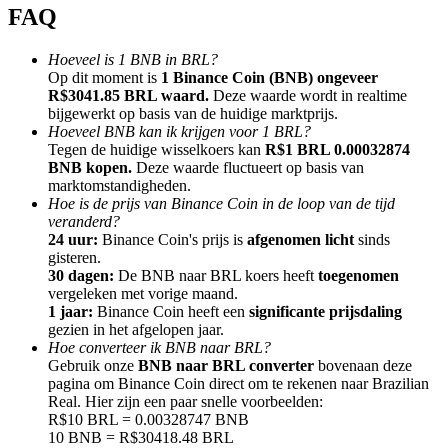
FAQ
Hoeveel is 1 BNB in BRL?
Op dit moment is
1 Binance Coin (BNB) ongeveer
R$3041.85 BRL waard.
Deze waarde wordt in realtime
bijgewerkt op basis van de huidige marktprijs.
Doorverwijzing
Hoeveel BNB kan ik krijgen voor 1 BRL?
Nodig een vriend uit om contante beloningen te ontvangen
Tegen de huidige wisselkoers kan
R$1 BRL 0.00032874
BNB kopen.
Deze waarde fluctueert op basis van
Deposit CASHCAT & Win
marktomstandigheden.
Hoe is de prijs van Binance Coin in de loop van de tijd
veranderd?
24 uur:
Binance Coin's prijs is
afgenomen licht
sinds
gisteren.
30 dagen:
De BNB naar BRL koers heeft
toegenomen
vergeleken met vorige maand.
1 jaar:
Binance Coin heeft een
significante prijsdaling
gezien in het afgelopen jaar.
Hoe converteer ik BNB naar BRL?
Gebruik onze
BNB naar BRL converter
bovenaan deze
pagina om Binance Coin direct om te rekenen naar Brazilian
Real. Hier zijn een paar snelle voorbeelden:
R$10 BRL = 0.00328747 BNB
Deposit CASHCAT & Win
10 BNB = R$30418.48 BRL