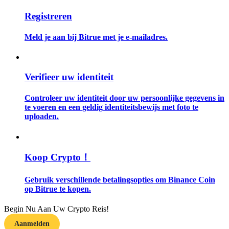
Registreren
Gids
Meld je aan bij Bitrue met je e-mailadres.
Futures-startgids
Verifieer uw identiteit
Controleer uw identiteit door uw persoonlijke gegevens in
te voeren en een geldig identiteitsbewijs met foto te
uploaden.
Handelsstrategieën
Koop Crypto！
Leer hoe u winstgevend kunt blijven
Gebruik verschillende betalingsopties om Binance Coin
op Bitrue te kopen.
Begin Nu Aan Uw Crypto Reis!
Aanmelden