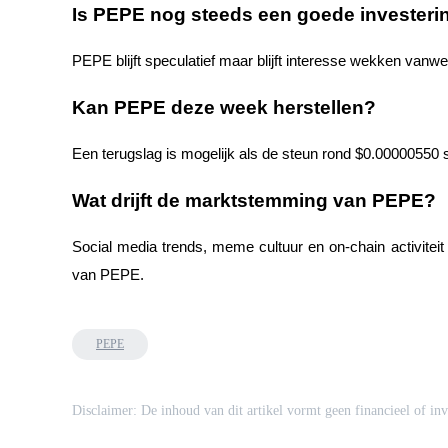
Is PEPE nog steeds een goede investeri
Uitzetten
PEPE blijft speculatief maar blijft interesse wekken vanwe
Hoog rendement en directe toegang
Kan PEPE deze week herstellen?
Een terugslag is mogelijk als de steun rond $0.00000550
Wat drijft de marktstemming van PEPE?
Social media trends, meme cultuur en on-chain activiteit
Launchpool
van PEPE.
Flexibel staken om populaire tokens te verdienen.
PEPE
Disclaimer: De inhoud van dit artikel vormt geen financieel of inv