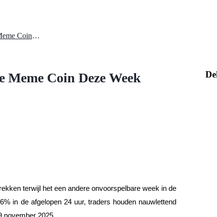
PEPE Prijsvoorspelling: Kan de Meme Coin Deze Week Herstellen?
De
de Meme Coin Deze Week
 trekken terwijl het een andere onvoorspelbare week in de
26% in de afgelopen 24 uur, traders houden nauwlettend
 9 november 2025.