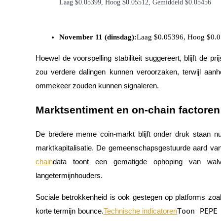
Laag $0.05399, Hoog $0.05512, Gemiddeld $0.05456
Word een Copy Trader
Geniet van winstdeling en copy trading commissies
November 11 (dinsdag):
Laag $0.05396, Hoog $0.
Hoewel de voorspelling stabiliteit suggereert, blijft de
zou verdere dalingen kunnen veroorzaken, terwijl aa
ommekeer zouden kunnen signaleren.
Marktsentiment en on-chain factoren
Informatie
De bredere meme coin-markt blijft onder druk staan nu
Big data-analyse inclusief handelsinformatie, enz.
marktkapitalisatie. De gemeenschapsgestuurde aard van
chain
data toont een gematigde ophoping van walvi
langetermijnhouders.
Sociale betrokkenheid is ook gestegen op platforms zoa
Toon PEPE
korte termijn bounce.
Technische indicatoren