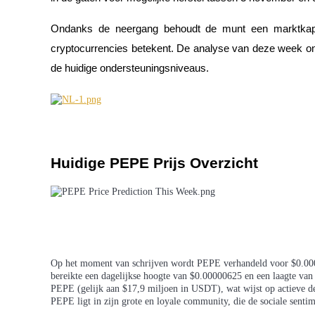
Ondanks de neergang behoudt de munt een marktkapita
cryptocurrencies betekent. De analyse van deze week on
COIN-M-futures
de huidige ondersteuningsniveaus.
Cryptocurrency-futures
TradFi
Huidige PEPE Prijs Overzicht
Derivaten voor aandelen, forex, edelmetalen en grondstoffen
Op het moment van schrijven wordt PEPE verhandeld voor $0.0000
bereikte een dagelijkse hoogte van $0.00000625 en een laagte van 
PEPE (gelijk aan $17,9 miljoen in USDT), wat wijst op actieve d
PEPE ligt in zijn grote en loyale community, die de sociale sentimen
USDC-futures