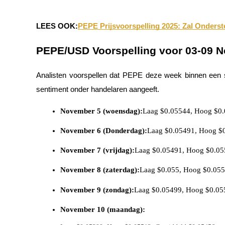
Futures met USDC als onderpand
LEES OOK:
PEPE Prijsvoorspelling 2025: Zal Onders
PEPE/USD Voorspelling voor 03-09 
Analisten voorspellen dat PEPE deze week binnen een s
sentiment onder handelaren aangeeft.
November 5 (woensdag):
Laag $0.05544, Hoog $0
Kopiëren Handel
Sluit je aan bij top traders
November 6 (Donderdag):
Laag $0.05491, Hoog $
November 7 (vrijdag):
Laag $0.05491, Hoog $0.05
November 8 (zaterdag):
Laag $0.055, Hoog $0.05
November 9 (zondag):
Laag $0.05499, Hoog $0.05
November 10 (maandag):