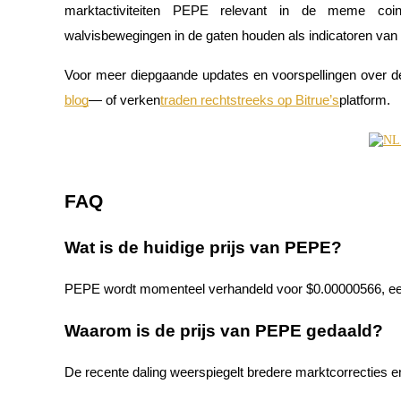
marktactiviteiten PEPE relevant in de meme coin 
Verdienen
walvisbewegingen in de gaten houden als indicatoren va
Voor meer diepgaande updates en voorspellingen over de
blog
— of verken
traden rechtstreeks op Bitrue’s
platform.
FAQ
Macht varkentje
Wat is de huidige prijs van PEPE?
Verdien dagelijks competitieve beloningen
PEPE wordt momenteel verhandeld voor $0.00000566, een 
Waarom is de prijs van PEPE gedaald?
De recente daling weerspiegelt bredere marktcorrecties e