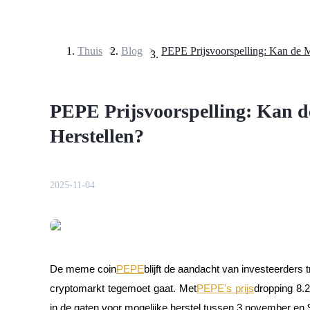
Thuis
>
Blog
>
Termijncontracten
PEPE Prijsvoorspelling: Kan 
Herstellen?
2025-11-04
USDT-futures
Futures met USDT als onderpand
De meme coin
PEPE
blijft de aandacht van investeerders
cryptomarkt tegemoet gaat. Met
PEPE's prijs
dropping 8.
in de gaten voor mogelijke herstel tussen 3 november en