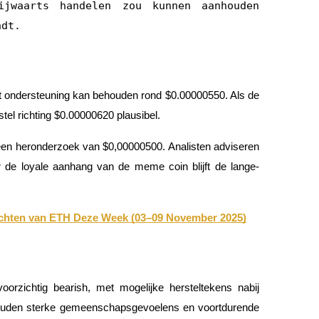
ijwaarts handelen zou kunnen aanhouden
ndt.
et ondersteuning kan behouden rond $0.00000550. Als de
tel richting $0.00000620 plausibel.
en heronderzoek van $0,00000500. Analisten adviseren
maar de loyale aanhang van de meme coin blijft de lange-
wachten van ETH Deze Week (03–09 November 2025)
orzichtig bearish, met mogelijke hersteltekens nabij
 houden sterke gemeenschapsgevoelens en voortdurende