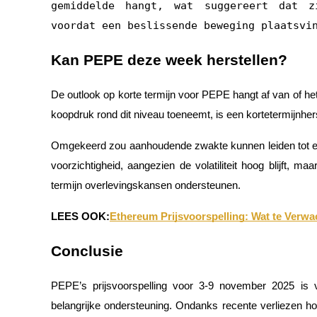
gemiddelde hangt, wat suggereert dat z
voordat een beslissende beweging plaatsvi
Gids
Futures-startgids
Kan PEPE deze week herstellen?
De outlook op korte termijn voor PEPE hangt af van of h
koopdruk rond dit niveau toeneemt, is een kortetermijnhers
Omgekeerd zou aanhoudende zwakte kunnen leiden tot e
voorzichtigheid, aangezien de volatiliteit hoog blijft, 
termijn overlevingskansen ondersteunen.
Handelsstrategieën
LEES OOK:
Ethereum Prijsvoorspelling: Wat te Ver
Leer hoe u winstgevend kunt blijven
Conclusie
PEPE’s prijsvoorspelling voor 3-9 november 2025 is vo
belangrijke ondersteuning. Ondanks recente verliezen