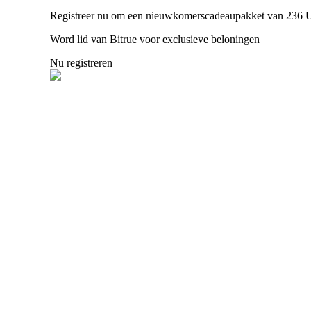
Registreer nu om een nieuwkomerscadeaupakket van 236 
Word lid van Bitrue voor exclusieve beloningen
BTR-vergrendelingen
Nu registreren
Exclusieve beleggingen voor BTR-houders
Leningen
Door crypto ondersteunde leenservice