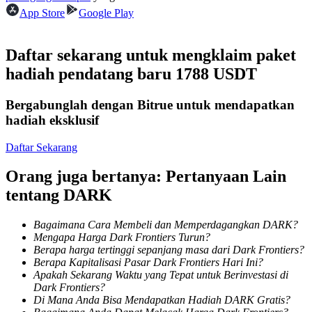
Menjadi Pedagang Salinan
App Store
Google Play
Nikmati pembagian keuntungan dan komisi copy trading
Daftar sekarang untuk mengklaim paket
hadiah pendatang baru 1788 USDT
Bergabunglah dengan Bitrue untuk mendapatkan
hadiah eksklusif
Daftar Sekarang
Orang juga bertanya: Pertanyaan Lain
Informasi
tentang DARK
Analisis data besar termasuk info perdagangan, dll.
Bagaimana Cara Membeli dan Memperdagangkan DARK?
Mengapa Harga Dark Frontiers Turun?
Berapa harga tertinggi sepanjang masa dari Dark Frontiers?
Berapa Kapitalisasi Pasar Dark Frontiers Hari Ini?
Apakah Sekarang Waktu yang Tepat untuk Berinvestasi di
Dark Frontiers?
Di Mana Anda Bisa Mendapatkan Hadiah DARK Gratis?