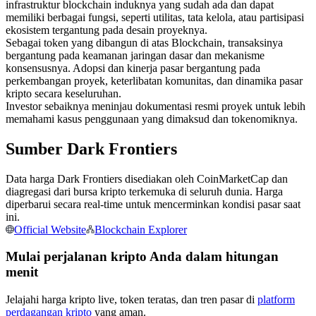
infrastruktur blockchain induknya yang sudah ada dan dapat
Kontrak berjangka menggunakan USDC sebagai jaminannya
memiliki berbagai fungsi, seperti utilitas, tata kelola, atau partisipasi
ekosistem tergantung pada desain proyeknya.
Sebagai token yang dibangun di atas Blockchain, transaksinya
bergantung pada keamanan jaringan dasar dan mekanisme
konsensusnya. Adopsi dan kinerja pasar bergantung pada
perkembangan proyek, keterlibatan komunitas, dan dinamika pasar
kripto secara keseluruhan.
Investor sebaiknya meninjau dokumentasi resmi proyek untuk lebih
memahami kasus penggunaan yang dimaksud dan tokenomiknya.
Sumber Dark Frontiers
Copy Trading
Data harga Dark Frontiers disediakan oleh CoinMarketCap dan
Bergabunglah dengan pedagang top
diagregasi dari bursa kripto terkemuka di seluruh dunia. Harga
diperbarui secara real-time untuk mencerminkan kondisi pasar saat
ini.
Official Website
Blockchain Explorer
Mulai perjalanan kripto Anda dalam hitungan
menit
Jelajahi harga kripto live, token teratas, dan tren pasar di
platform
perdagangan kripto
yang aman.