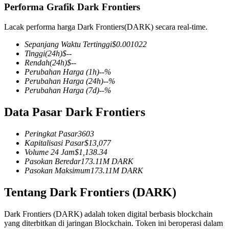
Performa Grafik Dark Frontiers
Lacak performa harga Dark Frontiers(DARK) secara real-time.
Sepanjang Waktu Tertinggi
$
0.001022
COIN-M Berjangka
Tinggi
(24h)
$
--
Rendah
(24h)
$
--
Mata Uang Kripto Berjangka
Perubahan Harga
(1h)
--
%
Perubahan Harga
(24h)
--
%
Perubahan Harga
(7d)
--
%
TradFi
Data Pasar Dark Frontiers
Derivatif saham, forex, logam mulia, dan komoditas
Peringkat Pasar
3603
Kapitalisasi Pasar
$
13,077
Volume 24 Jam
$
1,138.34
Pasokan Beredar
173.11M
DARK
Pasokan Maksimum
173.11M
DARK
Tentang Dark Frontiers (DARK)
Dark Frontiers (DARK) adalah token digital berbasis blockchain
USDC Berjangka
yang diterbitkan di jaringan Blockchain. Token ini beroperasi dalam