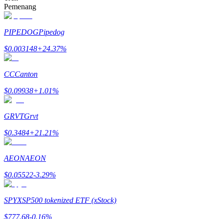
Pemenang
Menghasilkan
PIPEDOG
Pipedog
$
0.003148
+
24.37
%
CC
Canton
$
0.09938
+
1.01
%
GRVT
Grvt
Babi Kekuatan
$
0.3484
+
21.21
%
Dapatkan imbalan kompetitif setiap hari
AEON
AEON
$
0.05522
-3.29
%
SPYX
SP500 tokenized ETF (xStock)
$
777.68
-0.16
%