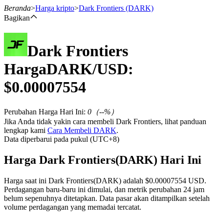
Beranda
>
Harga kripto
>
Dark Frontiers
(DARK)
Bagikan
Dark Frontiers
Berjangka
Harga
DARK
/USD:
$
0.00007554
Perubahan Harga Hari Ini
:
0
（
--
%）
Jika Anda tidak yakin cara membeli Dark Frontiers, lihat panduan
lengkap kami
Cara Membeli DARK
.
Data diperbarui pada pukul (UTC+8)
USDT Berjangka
Harga Dark Frontiers(DARK) Hari Ini
Kontrak berjangka menggunakan USDT sebagai jaminannya
Harga saat ini Dark Frontiers(DARK) adalah $0.00007554 USD.
Perdagangan baru-baru ini dimulai, dan metrik perubahan 24 jam
belum sepenuhnya ditetapkan. Data pasar akan ditampilkan setelah
volume perdagangan yang memadai tercatat.