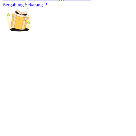
Bergabung Sekarang
Penguncian BTR
Investasi eksklusif untuk pemegang BTR
Pinjaman
Layanan pinjaman yang didukung Crypto