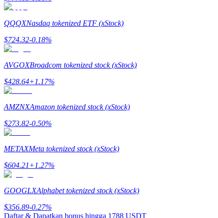
Mempertaruhkan
QQQX
Nasdaq tokenized ETF (xStock)
Pengembalian tinggi & akses instan
$
724.32
-0.18
%
AVGOX
Broadcom tokenized stock (xStock)
$
428.64
+
1.17
%
AMZNX
Amazon tokenized stock (xStock)
$
273.82
-0.50
%
Launchpool
METAX
Meta tokenized stock (xStock)
Staking fleksibel untuk mendapatkan token populer
$
604.21
+
1.27
%
GOOGLX
Alphabet tokenized stock (xStock)
$
356.89
-0.27
%
Daftar & Dapatkan bonus hingga
1788 USDT