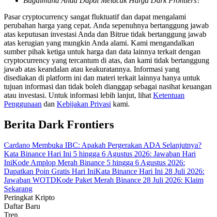
Bagaimana Anda Dapat Melacak Harga Dark Frontiers?
Pasar cryptocurrency sangat fluktuatif dan dapat mengalami
Memandu
perubahan harga yang cepat. Anda sepenuhnya bertanggung jawab
atas keputusan investasi Anda dan Bitrue tidak bertanggung jawab
Panduan Pemula Berjangka
atas kerugian yang mungkin Anda alami. Kami mengandalkan
sumber pihak ketiga untuk harga dan data lainnya terkait dengan
cryptocurrency yang tercantum di atas, dan kami tidak bertanggung
jawab atas keandalan atau keakuratannya. Informasi yang
disediakan di platform ini dan materi terkait lainnya hanya untuk
tujuan informasi dan tidak boleh dianggap sebagai nasihat keuangan
atau investasi. Untuk informasi lebih lanjut, lihat
Ketentuan
Penggunaan
dan
Kebijakan Privasi
kami.
Berita Dark Frontiers
Strategi perdagangan
Cardano Membuka IBC: Apakah Pergerakan ADA Selanjutnya?
Pelajari cara untuk tetap menghasilkan keuntungan
Kata Binance Hari Ini 5 hingga 6 Agustus 2026: Jawaban Hari
Ini
Kode Amplop Merah Binance 5 hingga 6 Agustus 2026:
Dapatkan Poin Gratis Hari Ini
Kata Binance Hari Ini 28 Juli 2026:
Jawaban WOTD
Kode Paket Merah Binance 28 Juli 2026: Klaim
Sekarang
Peringkat Kripto
Daftar Baru
Tren