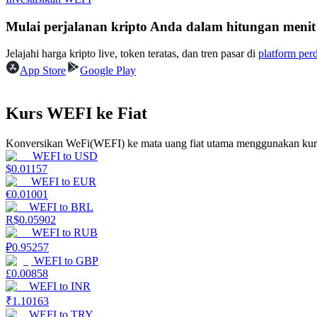
Mulai perjalanan kripto Anda dalam hitungan menit
Memandu
Jelajahi harga kripto live, token teratas, dan tren pasar di
platform per
Panduan Pemula Berjangka
App Store
Google Play
Kurs WEFI ke Fiat
Konversikan WeFi(WEFI) ke mata uang fiat utama menggunakan kurs
WEFI
to
USD
$
0.01157
WEFI
to
EUR
€
0.01001
Strategi perdagangan
WEFI
to
BRL
R$
0.05902
Pelajari cara untuk tetap menghasilkan keuntungan
WEFI
to
RUB
₽
0.95257
WEFI
to
GBP
£
0.00858
WEFI
to
INR
₹
1.10163
WEFI
to
TRY