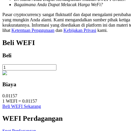
Bagaimana Anda Dapat Melacak Harga WeFi?
Mempertaruhkan
Pasar cryptocurrency sangat fluktuatif dan dapat mengalami perubah
yang mungkin Anda alami. Kami mengandalkan sumber pihak ketiga unt
Pengembalian tinggi & akses instan
keakuratannya. Informasi yang disediakan di platform ini dan materi t
lihat
Ketentuan Penggunaan
dan
Kebijakan Privasi
kami.
Beli
WEFI
Beli
Launchpool
Biaya
Staking fleksibel untuk mendapatkan token populer
0.01157
1
WEFI
=
0.01157
Beli WEFI Sekarang
WEFI
Perdagangan
Spot Perdagangan