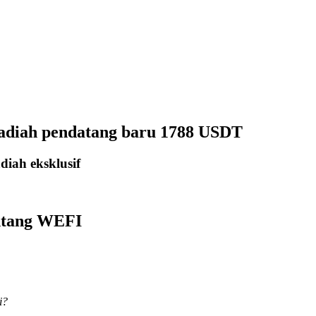
hadiah pendatang baru 1788 USDT
iah eksklusif
entang WEFI
i?