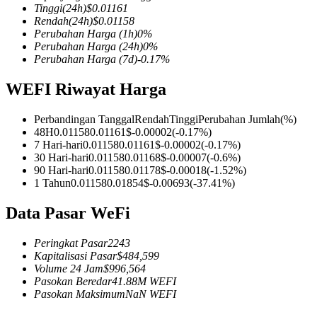
Tinggi
(24h)
$
0.01161
Rendah
(24h)
$
0.01158
Perubahan Harga
(1h)
0
%
Perubahan Harga
(24h)
0
%
Perubahan Harga
(7d)
-0.17
%
COIN-M Berjangka
WEFI Riwayat Harga
Mata Uang Kripto Berjangka
Perbandingan Tanggal
Rendah
Tinggi
Perubahan Jumlah
(%)
48H
0.01158
0.01161
$
-0.00002
(
-0.17
%)
TradFi
7 Hari-hari
0.01158
0.01161
$
-0.00002
(
-0.17
%)
30 Hari-hari
0.01158
0.01168
$
-0.00007
(
-0.6
%)
Derivatif saham, forex, logam mulia, dan komoditas
90 Hari-hari
0.01158
0.01178
$
-0.00018
(
-1.52
%)
1 Tahun
0.01158
0.01854
$
-0.00693
(
-37.41
%)
Data Pasar WeFi
Peringkat Pasar
2243
Kapitalisasi Pasar
$
484,599
Volume 24 Jam
$
996,564
Pasokan Beredar
41.88M
WEFI
Pasokan Maksimum
NaN
WEFI
USDC Berjangka