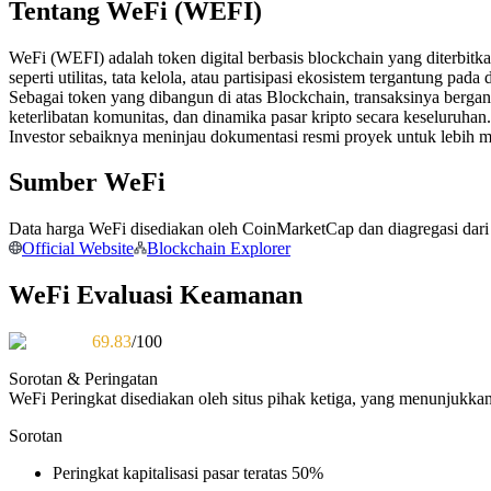
Tentang WeFi (WEFI)
Kontrak berjangka menggunakan USDC sebagai jaminannya
WeFi (WEFI) adalah token digital berbasis blockchain yang diterbitka
seperti utilitas, tata kelola, atau partisipasi ekosistem tergantung pad
Sebagai token yang dibangun di atas Blockchain, transaksinya berg
keterlibatan komunitas, dan dinamika pasar kripto secara keseluruhan.
Investor sebaiknya meninjau dokumentasi resmi proyek untuk lebi
Sumber WeFi
Data harga WeFi disediakan oleh CoinMarketCap dan diagregasi dari b
Copy Trading
Official Website
Blockchain Explorer
Bergabunglah dengan pedagang top
WeFi Evaluasi Keamanan
69.83
/100
Sorotan & Peringatan
WeFi
Peringkat disediakan oleh situs pihak ketiga, yang menunjukkan 
Sorotan
Peringkat kapitalisasi pasar teratas 50%