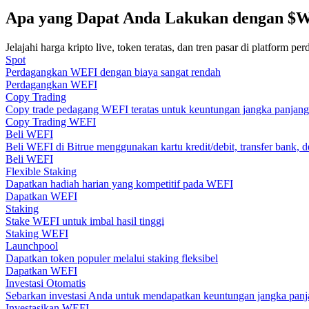
Menjadi Pedagang Salinan
Apa yang Dapat Anda Lakukan dengan $W
Nikmati pembagian keuntungan dan komisi copy trading
Jelajahi harga kripto live, token teratas, dan tren pasar di platform p
Spot
Perdagangkan WEFI dengan biaya sangat rendah
Perdagangkan WEFI
Copy Trading
Copy trade pedagang WEFI teratas untuk keuntungan jangka panjang
Copy Trading WEFI
Beli WEFI
Beli WEFI di Bitrue menggunakan kartu kredit/debit, transfer bank, d
Beli WEFI
Flexible Staking
Informasi
Dapatkan hadiah harian yang kompetitif pada WEFI
Dapatkan WEFI
Analisis data besar termasuk info perdagangan, dll.
Staking
Stake WEFI untuk imbal hasil tinggi
Staking WEFI
Launchpool
Dapatkan token populer melalui staking fleksibel
Dapatkan WEFI
Investasi Otomatis
Sebarkan investasi Anda untuk mendapatkan keuntungan jangka panja
Investasikan WEFI