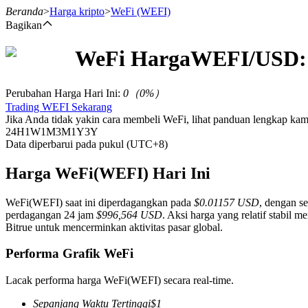
Beranda
>
Harga kripto
>
WeFi
(WEFI)
Bagikan
WeFi
Harga
WEFI
/USD:
Berjangka
Perubahan Harga Hari Ini
:
0
（
0
%）
Trading WEFI Sekarang
Jika Anda tidak yakin cara membeli WeFi, lihat panduan lengkap ka
24H
1W
1M
3M
1Y
3Y
Data diperbarui pada pukul (UTC+8)
Harga WeFi(WEFI) Hari Ini
WeFi(WEFI) saat ini diperdagangkan pada
$0.01157 USD
, dengan se
USDT Berjangka
perdagangan 24 jam
$996,564 USD
. Aksi harga yang relatif stabil
Bitrue untuk mencerminkan aktivitas pasar global.
Kontrak berjangka menggunakan USDT sebagai jaminannya
Performa Grafik WeFi
Lacak performa harga WeFi(WEFI) secara real-time.
Sepanjang Waktu Tertinggi
$
1