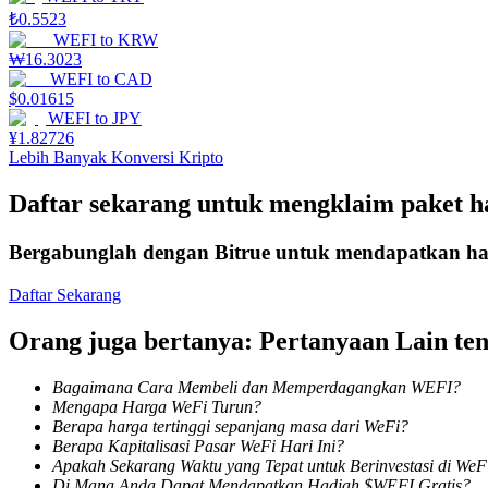
₺
0.5523
WEFI
to
KRW
Menghasilkan
₩
16.3023
WEFI
to
CAD
$
0.01615
WEFI
to
JPY
¥
1.82726
Lebih Banyak Konversi Kripto
Daftar sekarang untuk mengklaim paket 
Bergabunglah dengan Bitrue untuk mendapatkan had
Babi Kekuatan
Daftar Sekarang
Dapatkan imbalan kompetitif setiap hari
Orang juga bertanya: Pertanyaan Lain t
Bagaimana Cara Membeli dan Memperdagangkan WEFI?
Mengapa Harga WeFi Turun?
Berapa harga tertinggi sepanjang masa dari WeFi?
Berapa Kapitalisasi Pasar WeFi Hari Ini?
Apakah Sekarang Waktu yang Tepat untuk Berinvestasi di WeF
Di Mana Anda Dapat Mendapatkan Hadiah $WEFI Gratis?