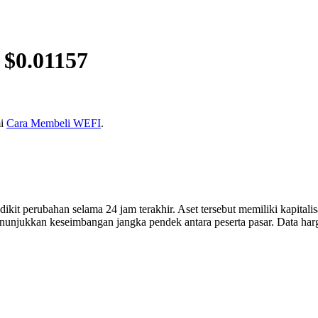
 $
0.01157
mi
Cara Membeli WEFI
.
dikit perubahan selama 24 jam terakhir. Aset tersebut memiliki kapitali
 menunjukkan keseimbangan jangka pendek antara peserta pasar. Data har