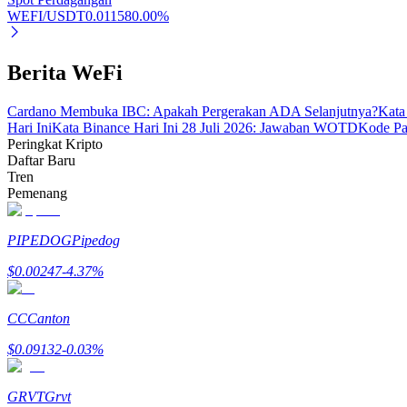
WEFI/USDT
0.01158
0.00
%
Penguncian BTR
Berita WeFi
Investasi eksklusif untuk pemegang BTR
Cardano Membuka IBC: Apakah Pergerakan ADA Selanjutnya?
Kata
Hari Ini
Kata Binance Hari Ini 28 Juli 2026: Jawaban WOTD
Kode Pa
Peringkat Kripto
Daftar Baru
Tren
Pemenang
PIPEDOG
Pipedog
$
0.00247
-4.37
%
Pinjaman
Layanan pinjaman yang didukung Crypto
CC
Canton
$
0.09132
-0.03
%
GRVT
Grvt