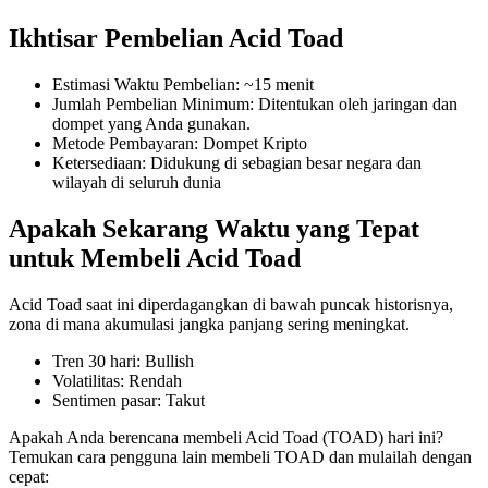
Ikhtisar Pembelian Acid Toad
Estimasi Waktu Pembelian
:
~15 menit
COIN-M Berjangka
Jumlah Pembelian Minimum
:
Ditentukan oleh jaringan dan
dompet yang Anda gunakan.
Mata Uang Kripto Berjangka
Metode Pembayaran
:
Dompet Kripto
Ketersediaan
:
Didukung di sebagian besar negara dan
wilayah di seluruh dunia
TradFi
Apakah Sekarang Waktu yang Tepat
Derivatif saham, forex, logam mulia, dan komoditas
untuk Membeli Acid Toad
Acid Toad saat ini diperdagangkan di bawah puncak historisnya,
zona di mana akumulasi jangka panjang sering meningkat.
Tren 30 hari
:
Bullish
Volatilitas
:
Rendah
Sentimen pasar
:
Takut
Apakah Anda berencana membeli Acid Toad (TOAD) hari ini?
Temukan cara pengguna lain membeli TOAD dan mulailah dengan
USDC Berjangka
cepat: