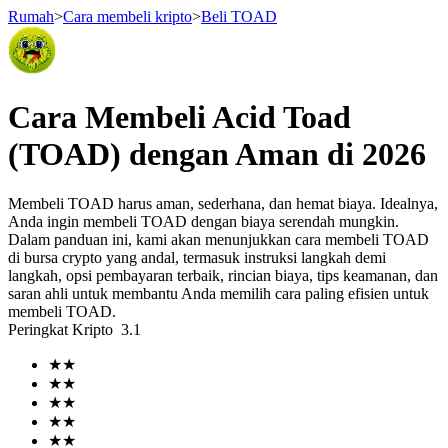
Rumah
>
Cara membeli kripto
>
Beli TOAD
Berjangka
Cara Membeli Acid Toad
(TOAD) dengan Aman di 2026
Membeli TOAD harus aman, sederhana, dan hemat biaya. Idealnya,
Anda ingin membeli TOAD dengan biaya serendah mungkin.
Dalam panduan ini, kami akan menunjukkan cara membeli TOAD
di bursa crypto yang andal, termasuk instruksi langkah demi
langkah, opsi pembayaran terbaik, rincian biaya, tips keamanan, dan
saran ahli untuk membantu Anda memilih cara paling efisien untuk
USDT Berjangka
membeli TOAD.
Peringkat Kripto
3.1
Kontrak berjangka menggunakan USDT sebagai jaminannya
★
★
★
★
★
★
★
★
★
★