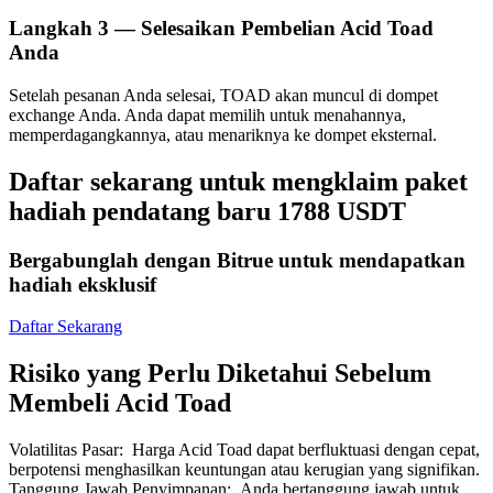
Langkah
3 —
Selesaikan Pembelian Acid Toad
Anda
Setelah pesanan Anda selesai, TOAD akan muncul di dompet
exchange Anda. Anda dapat memilih untuk menahannya,
Mitra Bitrue
memperdagangkannya, atau menariknya ke dompet eksternal.
Daftar sekarang untuk mengklaim paket
hadiah pendatang baru 1788 USDT
Bergabunglah dengan Bitrue untuk mendapatkan
hadiah eksklusif
Daftar Sekarang
Afiliasi Bitrue
Risiko yang Perlu Diketahui Sebelum
Hingga 65% Komisi!
Membeli Acid Toad
Volatilitas Pasar
:
Harga Acid Toad dapat berfluktuasi dengan cepat,
berpotensi menghasilkan keuntungan atau kerugian yang signifikan.
Tanggung Jawab Penyimpanan
:
Anda bertanggung jawab untuk