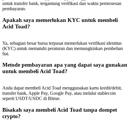
Deposit & Trade BTC to Share 25000 USDT prize pool!
untuk transfer bank, tergantung verifikasi dan waktu pemrosesan
pembayaran.
Apakah saya memerlukan KYC untuk membeli
Acid Toad?
Deposit CASHCAT & Win
Share 500000 CASHCAT prize pool
Ya, sebagian besar bursa terpusat memerlukan verifikasi identitas
(KYC) untuk mematuhi peraturan dan memungkinkan pembelian
fiat.
Exclusive for BitMart Users
Metode pembayaran apa yang dapat saya gunakan
untuk membeli Acid Toad?
Register & Trade to Win 500,000 USDT
Anda dapat membeli Acid Toad menggunakan kartu kredit/debit,
transfer bank, Apple Pay, Google Pay, atau melalui stablecoin
Precious Metals Trading Carnival
seperti USDT/USDC di Bitrue.
Trade Gold & Silver · 33,333 USDT Bonus
Bisakah saya membeli Acid Toad tanpa dompet
crypto?