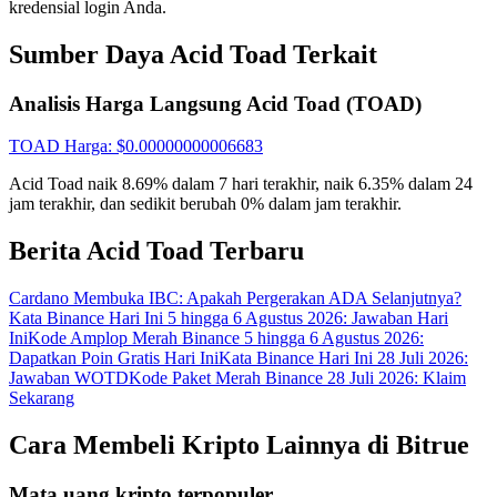
kredensial login Anda.
Gabung
Mendaftar
Sumber Daya Acid Toad Terkait
Analisis Harga Langsung Acid Toad (TOAD)
TOAD
Harga
: $
0.00000000006683
Acid Toad naik 8.69% dalam 7 hari terakhir, naik 6.35% dalam 24
jam terakhir, dan sedikit berubah 0% dalam jam terakhir.
Berita Acid Toad Terbaru
Cardano Membuka IBC: Apakah Pergerakan ADA Selanjutnya?
Kata Binance Hari Ini 5 hingga 6 Agustus 2026: Jawaban Hari
Ini
Kode Amplop Merah Binance 5 hingga 6 Agustus 2026:
Dapatkan Poin Gratis Hari Ini
Kata Binance Hari Ini 28 Juli 2026:
Jawaban WOTD
Kode Paket Merah Binance 28 Juli 2026: Klaim
Sekarang
Cara Membeli Kripto Lainnya di Bitrue
Mata uang kripto terpopuler