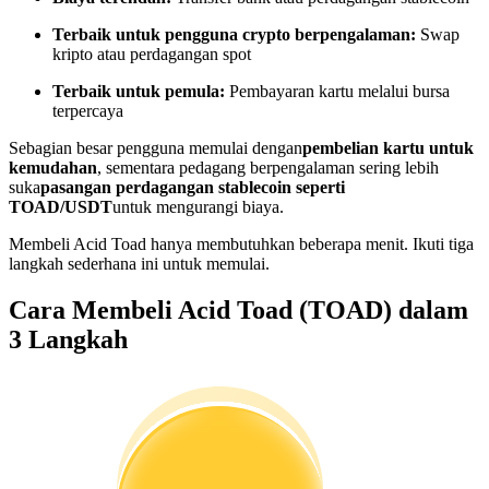
Menjadi Pedagang Salinan
Terbaik untuk pengguna crypto berpengalaman:
Swap
kripto atau perdagangan spot
Nikmati pembagian keuntungan dan komisi copy trading
Terbaik untuk pemula:
Pembayaran kartu melalui bursa
terpercaya
Sebagian besar pengguna memulai dengan
pembelian kartu untuk
kemudahan
, sementara pedagang berpengalaman sering lebih
suka
pasangan perdagangan stablecoin seperti
TOAD/USDT
untuk mengurangi biaya.
Membeli Acid Toad hanya membutuhkan beberapa menit. Ikuti tiga
langkah sederhana ini untuk memulai.
Informasi
Cara Membeli Acid Toad (TOAD) dalam
Analisis data besar termasuk info perdagangan, dll.
3 Langkah