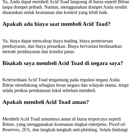
USDT New User Exclusive 10% APR
Ya, Anda dapat membeli Acid Toad langsung di bursa seperti Bitrue
tanpa dompet pribadi. Namun, menggunakan dompet Anda sendiri
USDT Flexible Staking | Daily Rewards
disarankan untuk keamanan dan kontrol yang lebih baik.
Apakah ada biaya saat membeli Acid Toad?
BTC New User Exclusive: 6.5% APR
Ya, biaya dapat mencakup biaya trading, biaya pemrosesan
pembayaran, dan biaya penarikan. Biaya bervariasi berdasarkan
BTC Flexible Staking | Daily Rewards
metode pembayaran dan kondisi pasar.
Bisakah saya membeli Acid Toad di negara saya?
Ketersediaan Acid Toad tergantung pada regulasi negara Anda.
Bitrue mendukung sebagian besar negara dan wilayah utama, tetapi
selalu periksa pembatasan lokal sebelum membeli.
Apakah membeli Acid Toad aman?
Lebih Banyak Acara
Menangkan Hadiah dan Hadiah Eksklusif
Membeli Acid Toad umumnya aman di bursa terpercaya seperti
Bitrue, yang menggunakan keamanan tingkat enterprise, Proof-of-
Pusat Hadiah
Reserves, 2FA, dan langkah-langkah anti-phishing. Selalu lindungi