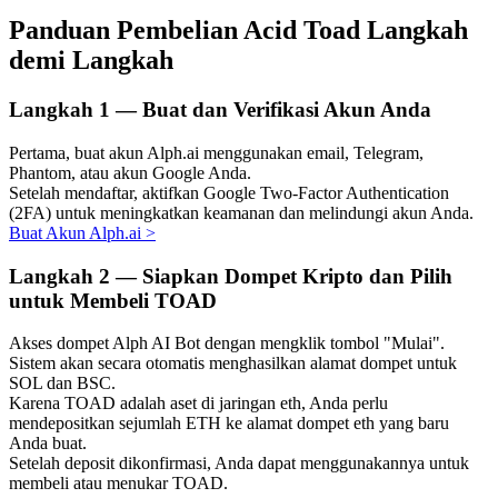
Panduan Pembelian Acid Toad Langkah
demi Langkah
Investasi Otomatis
Langkah
1 —
Buat dan Verifikasi Akun Anda
Raih keuntungan jangka panjang dan kepentingan fleksibel
Pertama, buat akun Alph.ai menggunakan email, Telegram,
Phantom, atau akun Google Anda.
Setelah mendaftar, aktifkan Google Two-Factor Authentication
(2FA) untuk meningkatkan keamanan dan melindungi akun Anda.
Buat Akun Alph.ai
>
Langkah
2 —
Siapkan Dompet Kripto dan Pilih
untuk Membeli TOAD
Akses dompet Alph AI Bot dengan mengklik tombol "Mulai".
Sistem akan secara otomatis menghasilkan alamat dompet untuk
Pelajari Staking
SOL dan BSC.
Karena TOAD adalah aset di jaringan eth, Anda perlu
Pelajari tentang mendapatkan penghasilan pasif
mendepositkan sejumlah ETH ke alamat dompet eth yang baru
Bitrue
AI
Anda buat.
Setelah deposit dikonfirmasi, Anda dapat menggunakannya untuk
membeli atau menukar TOAD.