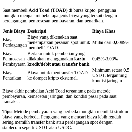
Saat membeli
Acid Toad (TOAD)
di bursa kripto, pengguna
mungkin mengalami beberapa jenis biaya yang terkait dengan
Penguncian BTR
perdagangan, pemrosesan pembayaran, dan penarikan.
Investasi eksklusif untuk pemegang BTR
Jenis Biaya
Deskripsi
Biaya Khas
Biaya yang dikenakan saat
Biaya
menempatkan pesanan spot untuk
Mulai dari 0,0089%
Perdagangan
membeli TOAD.
Biaya
Berlaku untuk pembelian yang
Pemrosesan
dilakukan menggunakan
kartu
0,45%-3,03%
Pembayaran
kredit/debit atau transfer bank
.
Minimum setara 0,5
Biaya
Biaya untuk mentransfer TOAD
USDT, tergantung
Penarikan
ke dompet kripto eksternal.
kondisi jaringan
Pinjaman
Biaya akhir pembelian Acid Toad tergantung pada metode
pembayaran, kemacetan jaringan, dan kondisi pasar pada saat
Layanan pinjaman yang didukung Crypto
transaksi.
Tips:
Metode pembayaran yang berbeda mungkin memiliki struktur
biaya yang berbeda. Pengguna yang mencari biaya lebih rendah
sering memilih transfer bank atau perdagangan spot dengan
stablecoin seperti USDT atau USDC.