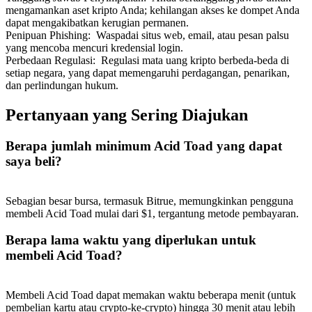
mengamankan aset kripto Anda; kehilangan akses ke dompet Anda
dapat mengakibatkan kerugian permanen.
Penipuan Phishing
:
Waspadai situs web, email, atau pesan palsu
yang mencoba mencuri kredensial login.
Perbedaan Regulasi
:
Regulasi mata uang kripto berbeda-beda di
setiap negara, yang dapat memengaruhi perdagangan, penarikan,
Referensi
dan perlindungan hukum.
Undang teman untuk mendapatkan imbalan tunai
Pertanyaan yang Sering Diajukan
BTC Welcome Rewards
Berapa jumlah minimum Acid Toad yang dapat
saya beli?
Sebagian besar bursa, termasuk Bitrue, memungkinkan pengguna
membeli Acid Toad mulai dari $1, tergantung metode pembayaran.
Berapa lama waktu yang diperlukan untuk
membeli Acid Toad?
BTC Welcome Rewards
Membeli Acid Toad dapat memakan waktu beberapa menit (untuk
pembelian kartu atau crypto-ke-crypto) hingga 30 menit atau lebih