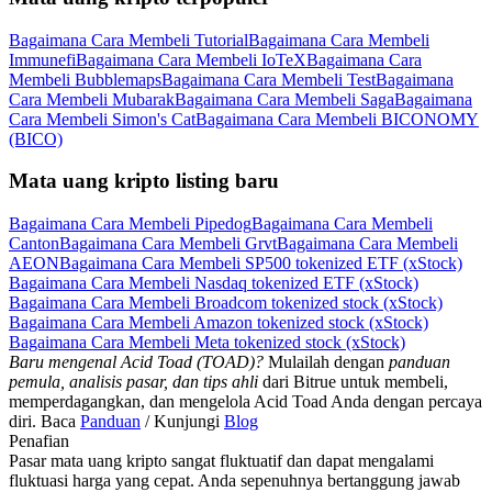
Bagaimana Cara Membeli Tutorial
Bagaimana Cara Membeli
Immunefi
Bagaimana Cara Membeli IoTeX
Bagaimana Cara
Membeli Bubblemaps
Bagaimana Cara Membeli Test
Bagaimana
Cara Membeli Mubarak
Bagaimana Cara Membeli Saga
Bagaimana
Cara Membeli Simon's Cat
Bagaimana Cara Membeli BICONOMY
(BICO)
Mata uang kripto listing baru
Bagaimana Cara Membeli Pipedog
Bagaimana Cara Membeli
Canton
Bagaimana Cara Membeli Grvt
Bagaimana Cara Membeli
AEON
Bagaimana Cara Membeli SP500 tokenized ETF (xStock)
Bagaimana Cara Membeli Nasdaq tokenized ETF (xStock)
Bagaimana Cara Membeli Broadcom tokenized stock (xStock)
Bagaimana Cara Membeli Amazon tokenized stock (xStock)
Bagaimana Cara Membeli Meta tokenized stock (xStock)
Baru mengenal Acid Toad (TOAD)?
Mulailah dengan
panduan
pemula, analisis pasar, dan tips ahli
dari Bitrue untuk membeli,
memperdagangkan, dan mengelola Acid Toad Anda dengan percaya
diri. Baca
Panduan
/ Kunjungi
Blog
Penafian
Pasar mata uang kripto sangat fluktuatif dan dapat mengalami
fluktuasi harga yang cepat. Anda sepenuhnya bertanggung jawab