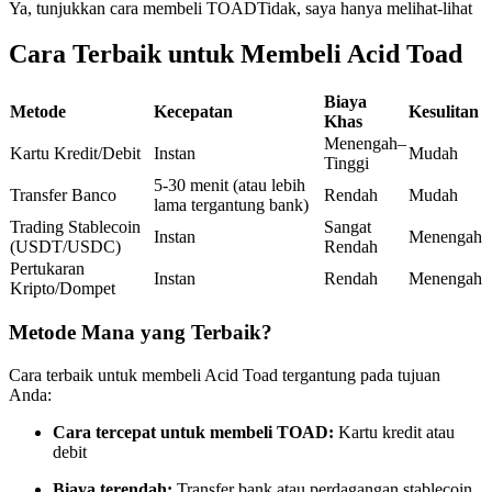
Ya, tunjukkan cara membeli TOAD
Tidak, saya hanya melihat-lihat
Kontrak berjangka menggunakan USDC sebagai jaminannya
Cara Terbaik untuk Membeli Acid Toad
Biaya
Metode
Kecepatan
Kesulitan
Khas
Menengah–
Kartu Kredit/Debit
Instan
Mudah
Tinggi
5-30 menit (atau lebih
Transfer Banco
Rendah
Mudah
lama tergantung bank)
Trading Stablecoin
Sangat
Instan
Menengah
(USDT/USDC)
Rendah
Copy Trading
Pertukaran
Instan
Rendah
Menengah
Bergabunglah dengan pedagang top
Kripto/Dompet
Metode Mana yang Terbaik?
Cara terbaik untuk membeli Acid Toad tergantung pada tujuan
Anda:
Cara tercepat untuk membeli TOAD:
Kartu kredit atau
debit
Biaya terendah:
Transfer bank atau perdagangan stablecoin