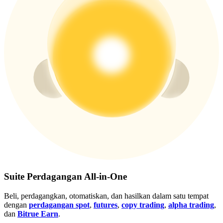
Gabung
Mendaftar
Suite Perdagangan All-in-One
Beli, perdagangkan, otomatiskan, dan hasilkan dalam satu tempat
dengan
perdagangan spot
,
futures
,
copy trading
,
alpha trading
,
dan
Bitrue Earn
.