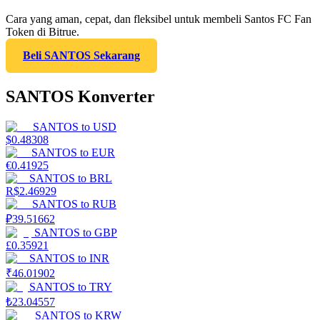
Cara yang aman, cepat, dan fleksibel untuk membeli Santos FC Fan
Token di Bitrue.
Beli SANTOS Sekarang
SANTOS Konverter
SANTOS
to
USD
$
0.48308
SANTOS
to
EUR
€
0.41925
SANTOS
to
BRL
R$
2.46929
SANTOS
to
RUB
₽
39.51662
SANTOS
to
GBP
£
0.35921
SANTOS
to
INR
₹
46.01902
SANTOS
to
TRY
₺
23.04557
SANTOS
to
KRW