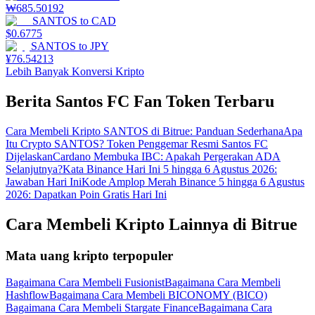
₩
685.50192
SANTOS
to
CAD
$
0.6775
SANTOS
to
JPY
¥
76.54213
Lebih Banyak Konversi Kripto
Berita Santos FC Fan Token Terbaru
Cara Membeli Kripto SANTOS di Bitrue: Panduan Sederhana
Apa
Itu Crypto SANTOS? Token Penggemar Resmi Santos FC
Dijelaskan
Cardano Membuka IBC: Apakah Pergerakan ADA
Selanjutnya?
Kata Binance Hari Ini 5 hingga 6 Agustus 2026:
Jawaban Hari Ini
Kode Amplop Merah Binance 5 hingga 6 Agustus
2026: Dapatkan Poin Gratis Hari Ini
Cara Membeli Kripto Lainnya di Bitrue
Mata uang kripto terpopuler
Bagaimana Cara Membeli Fusionist
Bagaimana Cara Membeli
Hashflow
Bagaimana Cara Membeli BICONOMY (BICO)
Bagaimana Cara Membeli Stargate Finance
Bagaimana Cara