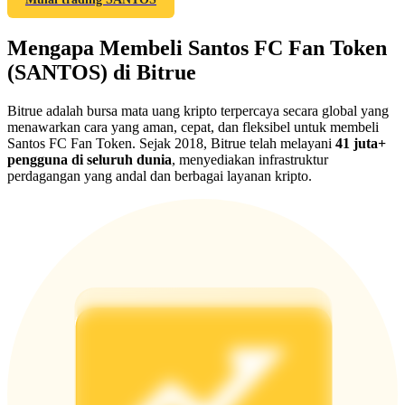
Deposit & Trade BTC to Share 25000 USDT prize pool!
Mengapa Membeli Santos FC Fan Token
(SANTOS) di Bitrue
Deposit CASHCAT & Win
Bitrue adalah bursa mata uang kripto terpercaya secara global yang
Share 500000 CASHCAT prize pool
menawarkan cara yang aman, cepat, dan fleksibel untuk membeli
Santos FC Fan Token. Sejak 2018, Bitrue telah melayani
41 juta+
pengguna di seluruh dunia
, menyediakan infrastruktur
perdagangan yang andal dan berbagai layanan kripto.
Exclusive for BitMart Users
Register & Trade to Win 500,000 USDT
Precious Metals Trading Carnival
Trade Gold & Silver · 33,333 USDT Bonus