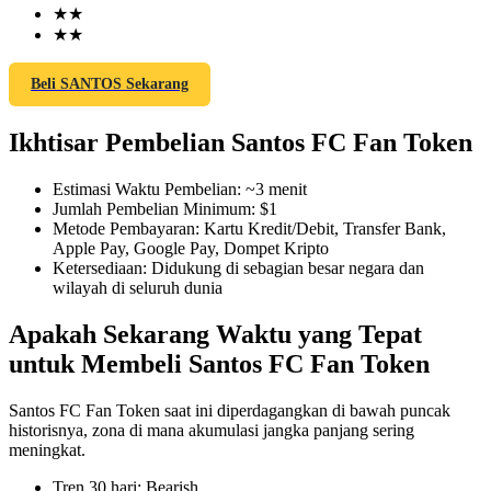
★
★
★
★
Beli SANTOS Sekarang
COIN-M Berjangka
Ikhtisar Pembelian Santos FC Fan Token
Mata Uang Kripto Berjangka
Estimasi Waktu Pembelian
:
~3 menit
Jumlah Pembelian Minimum
:
$1
TradFi
Metode Pembayaran
:
Kartu Kredit/Debit, Transfer Bank,
Apple Pay, Google Pay, Dompet Kripto
Derivatif saham, forex, logam mulia, dan komoditas
Ketersediaan
:
Didukung di sebagian besar negara dan
wilayah di seluruh dunia
Apakah Sekarang Waktu yang Tepat
untuk Membeli Santos FC Fan Token
Santos FC Fan Token saat ini diperdagangkan di bawah puncak
historisnya, zona di mana akumulasi jangka panjang sering
meningkat.
USDC Berjangka
Tren 30 hari
:
Bearish