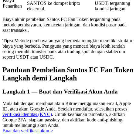
Biaya
SANTOS ke dompet kripto
USDT, tergantung
Penarikan
eksternal.
kondisi jaringan
Biaya akhir pembelian Santos FC Fan Token tergantung pada
metode pembayaran, kemacetan jaringan, dan kondisi pasar pada
Investasi Otomatis
saat transaksi.
Raih keuntungan jangka panjang dan kepentingan fleksibel
Tips:
Metode pembayaran yang berbeda mungkin memiliki struktur
biaya yang berbeda. Pengguna yang mencari biaya lebih rendah
sering memilih transfer bank atau trading spot dengan stablecoin
seperti USDT atau USDC.
Panduan Pembelian Santos FC Fan Token
Langkah demi Langkah
Langkah
1 —
Buat dan Verifikasi Akun Anda
Pelajari Staking
Mulailah dengan membuat akun Bitrue menggunakan email, Apple
ID, atau akun Google Anda. Setelah mendaftar, selesaikan proses
Pelajari tentang mendapatkan penghasilan pasif
verifikasi identitas (KYC)
. Untuk keamanan tambahan, aktifkan
Google 2FA, siapkan passkey, dan aktifkan kode anti-phishing
Bitrue
AI
untuk melindungi akun Anda.
Buat dan verifikasi akun
>