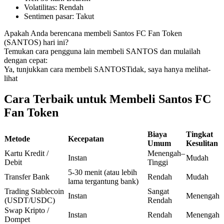
Volatilitas
:
Rendah
Kontrak berjangka menggunakan USDC sebagai jaminannya
Sentimen pasar
:
Takut
Apakah Anda berencana membeli Santos FC Fan Token
(SANTOS) hari ini?
Temukan cara pengguna lain membeli SANTOS dan mulailah
dengan cepat:
Ya, tunjukkan cara membeli SANTOS
Tidak, saya hanya melihat-
lihat
Cara Terbaik untuk Membeli Santos FC
Fan Token
Copy Trading
Bergabunglah dengan pedagang top
Biaya
Tingkat
Metode
Kecepatan
Umum
Kesulitan
Kartu Kredit /
Menengah–
Instan
Mudah
Debit
Tinggi
5-30 menit (atau lebih
Transfer Bank
Rendah
Mudah
lama tergantung bank)
Trading Stablecoin
Sangat
Instan
Menengah
(USDT/USDC)
Rendah
Swap Kripto /
Instan
Rendah
Menengah
Dompet