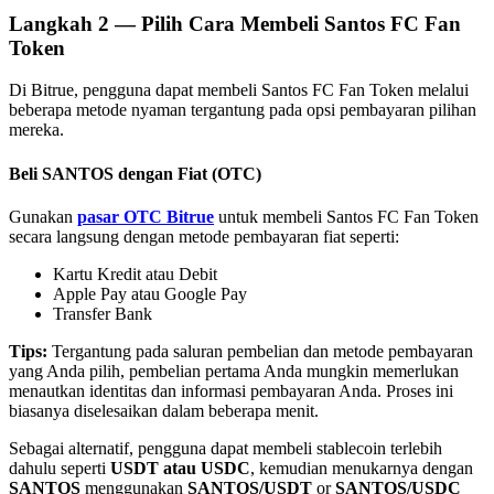
Langkah
2 —
Pilih Cara Membeli Santos FC Fan
Token
Di Bitrue, pengguna dapat membeli Santos FC Fan Token melalui
beberapa metode nyaman tergantung pada opsi pembayaran pilihan
mereka.
Mitra Bitrue
Beli SANTOS dengan Fiat (OTC)
Gunakan
pasar OTC Bitrue
untuk membeli Santos FC Fan Token
secara langsung dengan metode pembayaran fiat seperti:
Kartu Kredit atau Debit
Apple Pay atau Google Pay
Transfer Bank
Tips:
Tergantung pada saluran pembelian dan metode pembayaran
Afiliasi Bitrue
yang Anda pilih, pembelian pertama Anda mungkin memerlukan
menautkan identitas dan informasi pembayaran Anda. Proses ini
Hingga 65% Komisi!
biasanya diselesaikan dalam beberapa menit.
Sebagai alternatif, pengguna dapat membeli stablecoin terlebih
dahulu seperti
USDT atau USDC
, kemudian menukarnya dengan
SANTOS
menggunakan
SANTOS/USDT
or
SANTOS/USDC