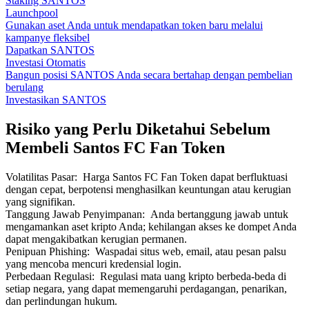
Staking SANTOS
Launchpool
Gunakan aset Anda untuk mendapatkan token baru melalui
kampanye fleksibel
Dapatkan SANTOS
Investasi Otomatis
Bangun posisi SANTOS Anda secara bertahap dengan pembelian
berulang
Investasikan SANTOS
Risiko yang Perlu Diketahui Sebelum
Membeli Santos FC Fan Token
Volatilitas Pasar
:
Harga Santos FC Fan Token dapat berfluktuasi
dengan cepat, berpotensi menghasilkan keuntungan atau kerugian
yang signifikan.
Tanggung Jawab Penyimpanan
:
Anda bertanggung jawab untuk
mengamankan aset kripto Anda; kehilangan akses ke dompet Anda
dapat mengakibatkan kerugian permanen.
Penipuan Phishing
:
Waspadai situs web, email, atau pesan palsu
yang mencoba mencuri kredensial login.
Perbedaan Regulasi
:
Regulasi mata uang kripto berbeda-beda di
setiap negara, yang dapat memengaruhi perdagangan, penarikan,
dan perlindungan hukum.