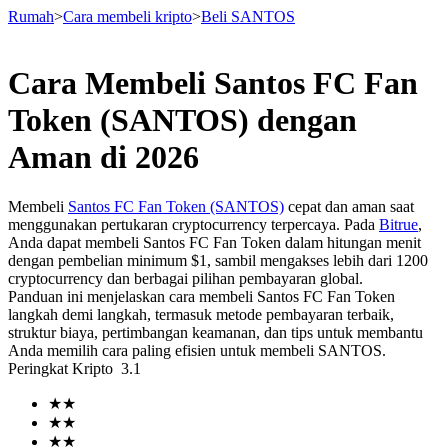
Rumah
>
Cara membeli kripto
>
Beli SANTOS
Cara Membeli Santos FC Fan
Berjangka
Token (SANTOS) dengan
Aman di 2026
Membeli
Santos FC Fan Token (SANTOS)
cepat dan aman saat
menggunakan pertukaran cryptocurrency terpercaya. Pada
Bitrue
,
Anda dapat membeli Santos FC Fan Token dalam hitungan menit
dengan pembelian minimum $1, sambil mengakses lebih dari 1200
cryptocurrency dan berbagai pilihan pembayaran global.
Panduan ini menjelaskan cara membeli Santos FC Fan Token
USDT Berjangka
langkah demi langkah, termasuk metode pembayaran terbaik,
struktur biaya, pertimbangan keamanan, dan tips untuk membantu
Kontrak berjangka menggunakan USDT sebagai jaminannya
Anda memilih cara paling efisien untuk membeli SANTOS.
Peringkat Kripto
3.1
★
★
★
★
★
★