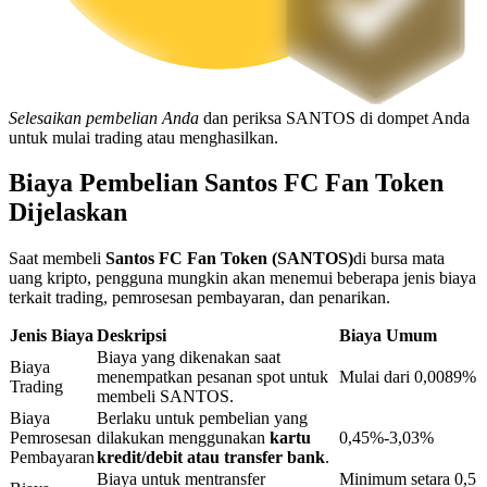
Penguncian BTR
Investasi eksklusif untuk pemegang BTR
Selesaikan pembelian Anda
dan periksa SANTOS di dompet Anda
untuk mulai trading atau menghasilkan.
Biaya Pembelian Santos FC Fan Token
Dijelaskan
Saat membeli
Santos FC Fan Token (SANTOS)
di bursa mata
uang kripto, pengguna mungkin akan menemui beberapa jenis biaya
terkait trading, pemrosesan pembayaran, dan penarikan.
Pinjaman
Jenis Biaya
Deskripsi
Biaya Umum
Biaya yang dikenakan saat
Layanan pinjaman yang didukung Crypto
Biaya
menempatkan pesanan spot untuk
Mulai dari 0,0089%
Trading
membeli SANTOS.
Biaya
Berlaku untuk pembelian yang
Pemrosesan
dilakukan menggunakan
kartu
0,45%-3,03%
Pembayaran
kredit/debit atau transfer bank
.
Biaya untuk mentransfer
Minimum setara 0,5