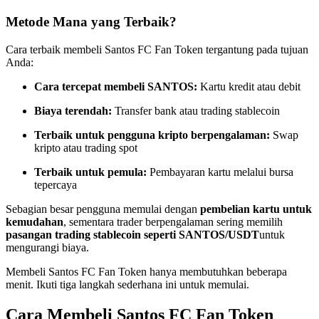
Menjadi Pedagang Salinan
Metode Mana yang Terbaik?
Nikmati pembagian keuntungan dan komisi copy trading
Cara terbaik membeli Santos FC Fan Token tergantung pada tujuan
Anda:
Cara tercepat membeli SANTOS:
Kartu kredit atau debit
Biaya terendah:
Transfer bank atau trading stablecoin
Terbaik untuk pengguna kripto berpengalaman:
Swap
kripto atau trading spot
Terbaik untuk pemula:
Pembayaran kartu melalui bursa
Informasi
tepercaya
Analisis data besar termasuk info perdagangan, dll.
Sebagian besar pengguna memulai dengan
pembelian kartu untuk
kemudahan
, sementara trader berpengalaman sering memilih
pasangan trading stablecoin seperti SANTOS/USDT
untuk
mengurangi biaya.
Membeli Santos FC Fan Token hanya membutuhkan beberapa
menit. Ikuti tiga langkah sederhana ini untuk memulai.
Cara Membeli Santos FC Fan Token