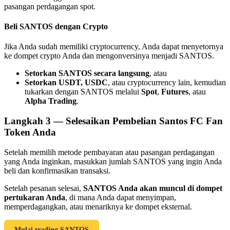
pasangan perdagangan spot.
Beli SANTOS dengan Crypto
Jika Anda sudah memiliki cryptocurrency, Anda dapat menyetornya
ke dompet crypto Anda dan mengonversinya menjadi SANTOS.
Referensi
Setorkan SANTOS secara langsung
, atau
Undang teman untuk mendapatkan imbalan tunai
Setorkan USDT, USDC
, atau cryptocurrency lain, kemudian
tukarkan dengan SANTOS melalui
Spot
,
Futures
, atau
BTC Welcome Rewards
Alpha Trading
.
Langkah
3 —
Selesaikan Pembelian Santos FC Fan
Token Anda
Setelah memilih metode pembayaran atau pasangan perdagangan
yang Anda inginkan, masukkan jumlah SANTOS yang ingin Anda
beli dan konfirmasikan transaksi.
Setelah pesanan selesai,
SANTOS Anda akan muncul di dompet
pertukaran Anda
, di mana Anda dapat menyimpan,
memperdagangkan, atau menariknya ke dompet eksternal.
BTC Welcome Rewards
Mulai trading SANTOS