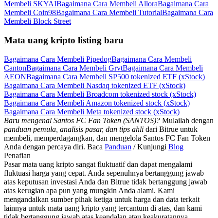
Membeli SKYAI
Bagaimana Cara Membeli Allora
Bagaimana Cara
Membeli Coin98
Bagaimana Cara Membeli Tutorial
Bagaimana Cara
Membeli Block Street
Mata uang kripto listing baru
Bagaimana Cara Membeli Pipedog
Bagaimana Cara Membeli
Canton
Bagaimana Cara Membeli Grvt
Bagaimana Cara Membeli
AEON
Bagaimana Cara Membeli SP500 tokenized ETF (xStock)
Bagaimana Cara Membeli Nasdaq tokenized ETF (xStock)
Bagaimana Cara Membeli Broadcom tokenized stock (xStock)
Bagaimana Cara Membeli Amazon tokenized stock (xStock)
Bagaimana Cara Membeli Meta tokenized stock (xStock)
Baru mengenal Santos FC Fan Token (SANTOS)?
Mulailah dengan
panduan pemula, analisis pasar, dan tips ahli
dari Bitrue untuk
membeli, memperdagangkan, dan mengelola Santos FC Fan Token
Anda dengan percaya diri. Baca
Panduan
/ Kunjungi
Blog
Penafian
Pasar mata uang kripto sangat fluktuatif dan dapat mengalami
fluktuasi harga yang cepat. Anda sepenuhnya bertanggung jawab
atas keputusan investasi Anda dan Bitrue tidak bertanggung jawab
atas kerugian apa pun yang mungkin Anda alami. Kami
mengandalkan sumber pihak ketiga untuk harga dan data terkait
lainnya untuk mata uang kripto yang tercantum di atas, dan kami
tidak bertanggung jawab atas keandalan atau keakuratannya.