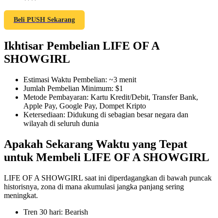
Beli PUSH Sekarang
Ikhtisar Pembelian LIFE OF A
COIN-M Berjangka
SHOWGIRL
Mata Uang Kripto Berjangka
Estimasi Waktu Pembelian
:
~3 menit
Jumlah Pembelian Minimum
:
$1
TradFi
Metode Pembayaran
:
Kartu Kredit/Debit, Transfer Bank,
Apple Pay, Google Pay, Dompet Kripto
Derivatif saham, forex, logam mulia, dan komoditas
Ketersediaan
:
Didukung di sebagian besar negara dan
wilayah di seluruh dunia
Apakah Sekarang Waktu yang Tepat
untuk Membeli LIFE OF A SHOWGIRL
LIFE OF A SHOWGIRL saat ini diperdagangkan di bawah puncak
historisnya, zona di mana akumulasi jangka panjang sering
meningkat.
Tren 30 hari
:
Bearish
USDC Berjangka