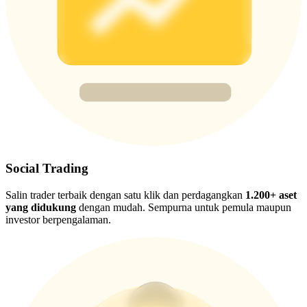
New Listing Futures Fest
Trade New Futures, Win 200,000 USDT
Crypto World Cup 2026: Grand Finale
77,777+3k Rewards
Social Trading
Salin trader terbaik dengan satu klik dan perdagangkan
1.200+ aset
yang didukung
dengan mudah. Sempurna untuk pemula maupun
investor berpengalaman.
Lebih Banyak Acara
Menangkan Hadiah dan Hadiah Eksklusif
Pusat Hadiah