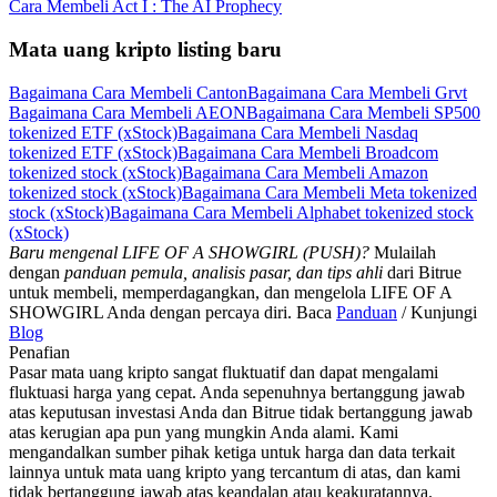
Cara Membeli Act I : The AI Prophecy
Mata uang kripto listing baru
Bagaimana Cara Membeli Canton
Bagaimana Cara Membeli Grvt
Bagaimana Cara Membeli AEON
Bagaimana Cara Membeli SP500
tokenized ETF (xStock)
Bagaimana Cara Membeli Nasdaq
tokenized ETF (xStock)
Bagaimana Cara Membeli Broadcom
tokenized stock (xStock)
Bagaimana Cara Membeli Amazon
tokenized stock (xStock)
Bagaimana Cara Membeli Meta tokenized
stock (xStock)
Bagaimana Cara Membeli Alphabet tokenized stock
(xStock)
Baru mengenal LIFE OF A SHOWGIRL (PUSH)?
Mulailah
dengan
panduan pemula, analisis pasar, dan tips ahli
dari Bitrue
untuk membeli, memperdagangkan, dan mengelola LIFE OF A
SHOWGIRL Anda dengan percaya diri. Baca
Panduan
/ Kunjungi
Blog
Penafian
Pasar mata uang kripto sangat fluktuatif dan dapat mengalami
fluktuasi harga yang cepat. Anda sepenuhnya bertanggung jawab
atas keputusan investasi Anda dan Bitrue tidak bertanggung jawab
atas kerugian apa pun yang mungkin Anda alami. Kami
mengandalkan sumber pihak ketiga untuk harga dan data terkait
lainnya untuk mata uang kripto yang tercantum di atas, dan kami
tidak bertanggung jawab atas keandalan atau keakuratannya.