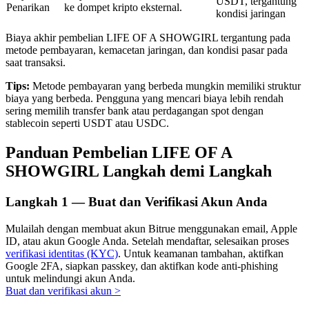
USDT, tergantung
Penarikan
ke dompet kripto eksternal.
kondisi jaringan
Biaya akhir pembelian LIFE OF A SHOWGIRL tergantung pada
metode pembayaran, kemacetan jaringan, dan kondisi pasar pada
saat transaksi.
Investasi Otomatis
Tips:
Metode pembayaran yang berbeda mungkin memiliki struktur
Raih keuntungan jangka panjang dan kepentingan fleksibel
biaya yang berbeda. Pengguna yang mencari biaya lebih rendah
sering memilih transfer bank atau perdagangan spot dengan
stablecoin seperti USDT atau USDC.
Panduan Pembelian LIFE OF A
SHOWGIRL Langkah demi Langkah
Langkah
1 —
Buat dan Verifikasi Akun Anda
Pelajari Staking
Mulailah dengan membuat akun Bitrue menggunakan email, Apple
ID, atau akun Google Anda. Setelah mendaftar, selesaikan proses
Pelajari tentang mendapatkan penghasilan pasif
verifikasi identitas (KYC)
. Untuk keamanan tambahan, aktifkan
Google 2FA, siapkan passkey, dan aktifkan kode anti-phishing
Bitrue
AI
untuk melindungi akun Anda.
Buat dan verifikasi akun
>