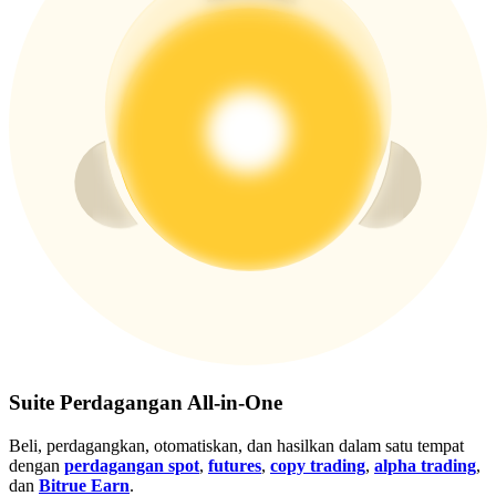
Gabung
Mendaftar
Suite Perdagangan All-in-One
Beli, perdagangkan, otomatiskan, dan hasilkan dalam satu tempat
dengan
perdagangan spot
,
futures
,
copy trading
,
alpha trading
,
dan
Bitrue Earn
.