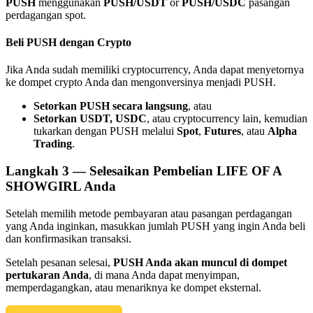
PUSH
menggunakan
PUSH/USDT
or
PUSH/USDC
pasangan
perdagangan spot.
Beli PUSH dengan Crypto
Jika Anda sudah memiliki cryptocurrency, Anda dapat menyetornya
Referensi
ke dompet crypto Anda dan mengonversinya menjadi PUSH.
Undang teman untuk mendapatkan imbalan tunai
Setorkan PUSH secara langsung
, atau
Setorkan USDT, USDC
, atau cryptocurrency lain, kemudian
Deposit CASHCAT & Win
tukarkan dengan PUSH melalui
Spot
,
Futures
, atau
Alpha
Trading
.
Langkah
3 —
Selesaikan Pembelian LIFE OF A
SHOWGIRL Anda
Setelah memilih metode pembayaran atau pasangan perdagangan
yang Anda inginkan, masukkan jumlah PUSH yang ingin Anda beli
dan konfirmasikan transaksi.
Setelah pesanan selesai,
PUSH Anda akan muncul di dompet
pertukaran Anda
, di mana Anda dapat menyimpan,
memperdagangkan, atau menariknya ke dompet eksternal.
Deposit CASHCAT & Win