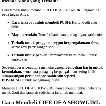
Metode Mana yang Terbaik?
Menjadi Pedagang Salinan
Cara terbaik untuk membeli LIFE OF A SHOWGIRL tergantung
Nikmati pembagian keuntungan dan komisi copy trading
pada tujuan Anda:
Cara tercepat untuk membeli PUSH:
Kartu kredit atau
debit
Biaya terendah:
Transfer bank atau perdagangan stablecoin
Terbaik untuk pengguna crypto berpengalaman:
Swap
kripto atau perdagangan spot
Terbaik untuk pemula:
Pembayaran kartu melalui bursa
terpercaya
Informasi
Sebagian besar pengguna memulai dengan
pembelian kartu untuk
Analisis data besar termasuk info perdagangan, dll.
kemudahan
, sementara pedagang berpengalaman sering lebih
suka
pasangan perdagangan stablecoin seperti
PUSH/USDT
untuk mengurangi biaya.
Membeli LIFE OF A SHOWGIRL hanya membutuhkan beberapa
menit. Ikuti tiga langkah sederhana ini untuk memulai.
Cara Membeli LIFE OF A SHOWGIRL