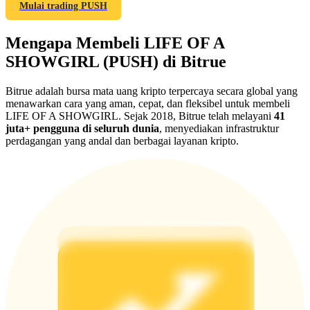
Share 500000 CASHCAT prize pool
Mulai trading PUSH
Mengapa Membeli LIFE OF A
SHOWGIRL (PUSH) di Bitrue
Exclusive for BitMart Users
Register & Trade to Win 500,000 USDT
Bitrue adalah bursa mata uang kripto terpercaya secara global yang
menawarkan cara yang aman, cepat, dan fleksibel untuk membeli
LIFE OF A SHOWGIRL. Sejak 2018, Bitrue telah melayani
41
juta+ pengguna di seluruh dunia
, menyediakan infrastruktur
perdagangan yang andal dan berbagai layanan kripto.
Precious Metals Trading Carnival
Trade Gold & Silver · 33,333 USDT Bonus
USDT New User Exclusive 10% APR
USDT Flexible Staking | Daily Rewards