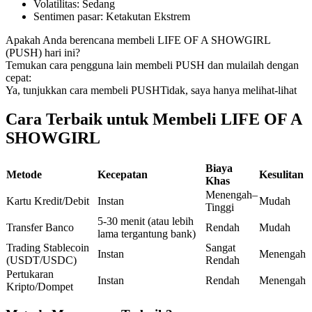
Volatilitas
:
Sedang
Kontrak berjangka menggunakan USDC sebagai jaminannya
Sentimen pasar
:
Ketakutan Ekstrem
Apakah Anda berencana membeli LIFE OF A SHOWGIRL
(PUSH) hari ini?
Temukan cara pengguna lain membeli PUSH dan mulailah dengan
cepat:
Ya, tunjukkan cara membeli PUSH
Tidak, saya hanya melihat-lihat
Cara Terbaik untuk Membeli LIFE OF A
SHOWGIRL
Copy Trading
Biaya
Metode
Kecepatan
Kesulitan
Bergabunglah dengan pedagang top
Khas
Menengah–
Kartu Kredit/Debit
Instan
Mudah
Tinggi
5-30 menit (atau lebih
Transfer Banco
Rendah
Mudah
lama tergantung bank)
Trading Stablecoin
Sangat
Instan
Menengah
(USDT/USDC)
Rendah
Pertukaran
Instan
Rendah
Menengah
Kripto/Dompet