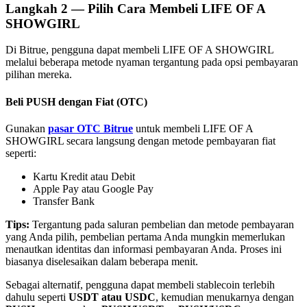
Langkah
2 —
Pilih Cara Membeli LIFE OF A
SHOWGIRL
Di Bitrue, pengguna dapat membeli LIFE OF A SHOWGIRL
melalui beberapa metode nyaman tergantung pada opsi pembayaran
pilihan mereka.
Mitra Bitrue
Beli PUSH dengan Fiat (OTC)
Gunakan
pasar OTC Bitrue
untuk membeli LIFE OF A
SHOWGIRL secara langsung dengan metode pembayaran fiat
seperti:
Kartu Kredit atau Debit
Apple Pay atau Google Pay
Transfer Bank
Afiliasi Bitrue
Tips:
Tergantung pada saluran pembelian dan metode pembayaran
yang Anda pilih, pembelian pertama Anda mungkin memerlukan
Hingga 65% Komisi!
menautkan identitas dan informasi pembayaran Anda. Proses ini
biasanya diselesaikan dalam beberapa menit.
Sebagai alternatif, pengguna dapat membeli stablecoin terlebih
dahulu seperti
USDT atau USDC
, kemudian menukarnya dengan