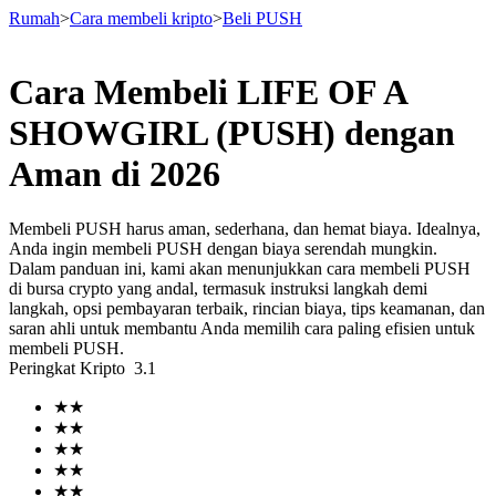
Rumah
>
Cara membeli kripto
>
Beli PUSH
Cara Membeli LIFE OF A
Berjangka
SHOWGIRL (PUSH) dengan
Aman di 2026
Membeli PUSH harus aman, sederhana, dan hemat biaya. Idealnya,
Anda ingin membeli PUSH dengan biaya serendah mungkin.
Dalam panduan ini, kami akan menunjukkan cara membeli PUSH
di bursa crypto yang andal, termasuk instruksi langkah demi
langkah, opsi pembayaran terbaik, rincian biaya, tips keamanan, dan
saran ahli untuk membantu Anda memilih cara paling efisien untuk
USDT Berjangka
membeli PUSH.
Peringkat Kripto
3.1
Kontrak berjangka menggunakan USDT sebagai jaminannya
★
★
★
★
★
★
★
★
★
★