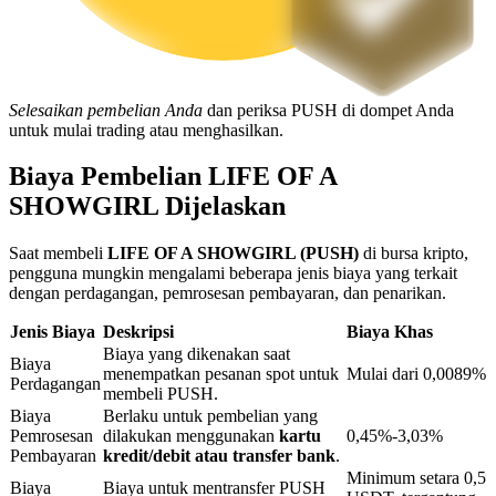
Penguncian BTR
Investasi eksklusif untuk pemegang BTR
Selesaikan pembelian Anda
dan periksa PUSH di dompet Anda
untuk mulai trading atau menghasilkan.
Biaya Pembelian LIFE OF A
SHOWGIRL Dijelaskan
Saat membeli
LIFE OF A SHOWGIRL (PUSH)
di bursa kripto,
pengguna mungkin mengalami beberapa jenis biaya yang terkait
dengan perdagangan, pemrosesan pembayaran, dan penarikan.
Jenis Biaya
Deskripsi
Biaya Khas
Pinjaman
Biaya yang dikenakan saat
Biaya
Layanan pinjaman yang didukung Crypto
menempatkan pesanan spot untuk
Mulai dari 0,0089%
Perdagangan
membeli PUSH.
Biaya
Berlaku untuk pembelian yang
Pemrosesan
dilakukan menggunakan
kartu
0,45%-3,03%
Pembayaran
kredit/debit atau transfer bank
.
Minimum setara 0,5
Biaya
Biaya untuk mentransfer PUSH