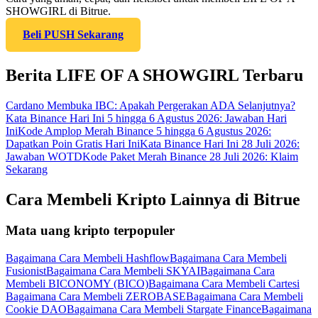
SHOWGIRL di Bitrue.
Beli PUSH Sekarang
Berita LIFE OF A SHOWGIRL Terbaru
Cardano Membuka IBC: Apakah Pergerakan ADA Selanjutnya?
Kata Binance Hari Ini 5 hingga 6 Agustus 2026: Jawaban Hari
Ini
Kode Amplop Merah Binance 5 hingga 6 Agustus 2026:
Dapatkan Poin Gratis Hari Ini
Kata Binance Hari Ini 28 Juli 2026:
Jawaban WOTD
Kode Paket Merah Binance 28 Juli 2026: Klaim
Sekarang
Cara Membeli Kripto Lainnya di Bitrue
Mata uang kripto terpopuler
Bagaimana Cara Membeli Hashflow
Bagaimana Cara Membeli
Fusionist
Bagaimana Cara Membeli SKYAI
Bagaimana Cara
Membeli BICONOMY (BICO)
Bagaimana Cara Membeli Cartesi
Bagaimana Cara Membeli ZEROBASE
Bagaimana Cara Membeli
Cookie DAO
Bagaimana Cara Membeli Stargate Finance
Bagaimana