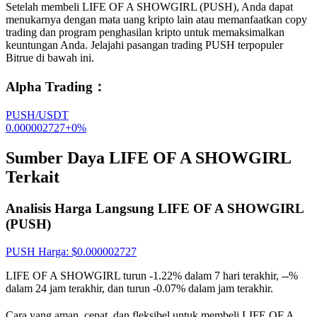
Setelah membeli LIFE OF A SHOWGIRL (PUSH), Anda dapat
menukarnya dengan mata uang kripto lain atau memanfaatkan copy
trading dan program penghasilan kripto untuk memaksimalkan
keuntungan Anda. Jelajahi pasangan trading PUSH terpopuler
Bitrue di bawah ini.
Alpha Trading
：
PUSH/USDT
0.000002727
+
0
%
Sumber Daya LIFE OF A SHOWGIRL
Terkait
Analisis Harga Langsung LIFE OF A SHOWGIRL
(PUSH)
PUSH
Harga
: $
0.000002727
LIFE OF A SHOWGIRL turun -1.22% dalam 7 hari terakhir, --%
dalam 24 jam terakhir, dan turun -0.07% dalam jam terakhir.
Cara yang aman, cepat, dan fleksibel untuk membeli LIFE OF A