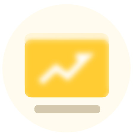
Deposit & Trade BTC to Share 25000 USDT prize pool!
Deposit CASHCAT & Win
Share 500000 CASHCAT prize pool
Exclusive for BitMart Users
Register & Trade to Win 500,000 USDT
Precious Metals Trading Carnival
Trade Gold & Silver · 33,333 USDT Bonus