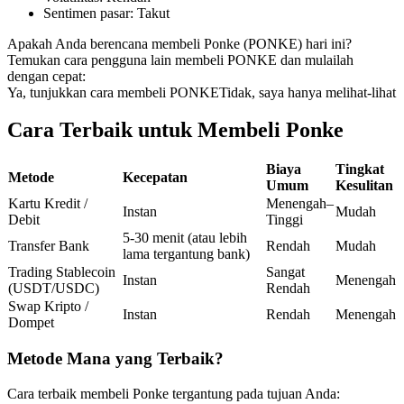
Sentimen pasar
:
Takut
Kontrak berjangka menggunakan USDC sebagai jaminannya
Apakah Anda berencana membeli Ponke (PONKE) hari ini?
Temukan cara pengguna lain membeli PONKE dan mulailah
dengan cepat:
Ya, tunjukkan cara membeli PONKE
Tidak, saya hanya melihat-lihat
Cara Terbaik untuk Membeli Ponke
Biaya
Tingkat
Metode
Kecepatan
Umum
Kesulitan
Copy Trading
Kartu Kredit /
Menengah–
Instan
Mudah
Debit
Tinggi
Bergabunglah dengan pedagang top
5-30 menit (atau lebih
Transfer Bank
Rendah
Mudah
lama tergantung bank)
Trading Stablecoin
Sangat
Instan
Menengah
(USDT/USDC)
Rendah
Swap Kripto /
Instan
Rendah
Menengah
Dompet
Metode Mana yang Terbaik?
Cara terbaik membeli Ponke tergantung pada tujuan Anda: