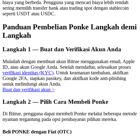
biaya yang berbeda. Pengguna yang mencari biaya lebih rendah
sering memilih transfer bank atau trading spot dengan stablecoin
seperti USDT atau USDC.
Panduan Pembelian Ponke Langkah demi
Investasi Otomatis
Langkah
Raih keuntungan jangka panjang dan kepentingan fleksibel
Langkah
1 —
Buat dan Verifikasi Akun Anda
Mulailah dengan membuat akun Bitrue menggunakan email, Apple
ID, atau akun Google Anda. Setelah mendaftar, selesaikan proses
verifikasi identitas (KYC)
. Untuk keamanan tambahan, aktifkan
Google 2FA, siapkan passkey, dan aktifkan kode anti-phishing
untuk melindungi akun Anda.
Buat dan verifikasi akun
>
Langkah
2 —
Pilih Cara Membeli Ponke
Pelajari Staking
Pelajari tentang mendapatkan penghasilan pasif
Di Bitrue, pengguna dapat membeli Ponke melalui beberapa metode
nyaman tergantung pada opsi pembayaran pilihan mereka.
Bitrue
AI
Beli PONKE dengan Fiat (OTC)