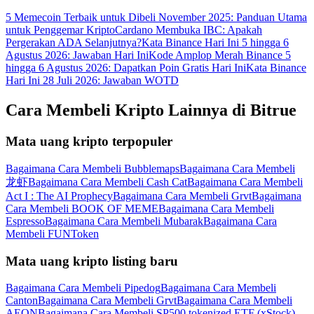
5 Memecoin Terbaik untuk Dibeli November 2025: Panduan Utama
untuk Penggemar Kripto
Cardano Membuka IBC: Apakah
Pergerakan ADA Selanjutnya?
Kata Binance Hari Ini 5 hingga 6
Agustus 2026: Jawaban Hari Ini
Kode Amplop Merah Binance 5
hingga 6 Agustus 2026: Dapatkan Poin Gratis Hari Ini
Kata Binance
Hari Ini 28 Juli 2026: Jawaban WOTD
Cara Membeli Kripto Lainnya di Bitrue
Mata uang kripto terpopuler
Bagaimana Cara Membeli Bubblemaps
Bagaimana Cara Membeli
龙虾
Bagaimana Cara Membeli Cash Cat
Bagaimana Cara Membeli
Act I : The AI Prophecy
Bagaimana Cara Membeli Grvt
Bagaimana
Cara Membeli BOOK OF MEME
Bagaimana Cara Membeli
Espresso
Bagaimana Cara Membeli Mubarak
Bagaimana Cara
Membeli FUNToken
Mata uang kripto listing baru
Bagaimana Cara Membeli Pipedog
Bagaimana Cara Membeli
Canton
Bagaimana Cara Membeli Grvt
Bagaimana Cara Membeli
AEON
Bagaimana Cara Membeli SP500 tokenized ETF (xStock)