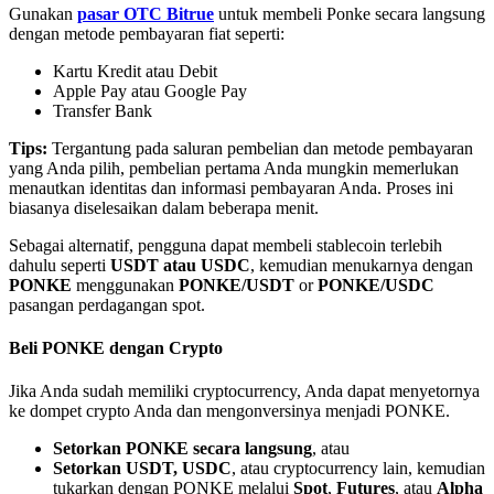
Gunakan
pasar OTC Bitrue
untuk membeli Ponke secara langsung
dengan metode pembayaran fiat seperti:
Kartu Kredit atau Debit
Apple Pay atau Google Pay
Transfer Bank
Mitra Bitrue
Tips:
Tergantung pada saluran pembelian dan metode pembayaran
yang Anda pilih, pembelian pertama Anda mungkin memerlukan
menautkan identitas dan informasi pembayaran Anda. Proses ini
biasanya diselesaikan dalam beberapa menit.
Sebagai alternatif, pengguna dapat membeli stablecoin terlebih
dahulu seperti
USDT atau USDC
, kemudian menukarnya dengan
PONKE
menggunakan
PONKE/USDT
or
PONKE/USDC
pasangan perdagangan spot.
Beli PONKE dengan Crypto
Afiliasi Bitrue
Jika Anda sudah memiliki cryptocurrency, Anda dapat menyetornya
Hingga 65% Komisi!
ke dompet crypto Anda dan mengonversinya menjadi PONKE.
Setorkan PONKE secara langsung
, atau
Setorkan USDT, USDC
, atau cryptocurrency lain, kemudian
tukarkan dengan PONKE melalui
Spot
,
Futures
, atau
Alpha