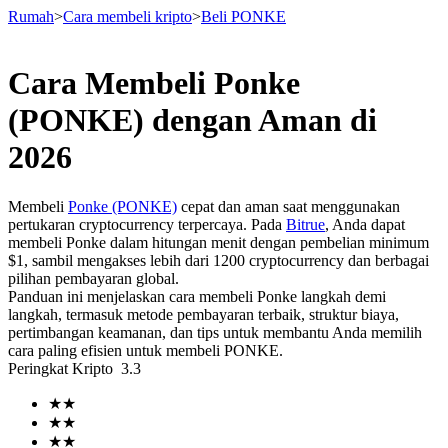
Rumah
>
Cara membeli kripto
>
Beli PONKE
Cara Membeli Ponke
Berjangka
(PONKE) dengan Aman di
2026
Membeli
Ponke (PONKE)
cepat dan aman saat menggunakan
pertukaran cryptocurrency terpercaya. Pada
Bitrue
, Anda dapat
membeli Ponke dalam hitungan menit dengan pembelian minimum
$1, sambil mengakses lebih dari 1200 cryptocurrency dan berbagai
pilihan pembayaran global.
Panduan ini menjelaskan cara membeli Ponke langkah demi
USDT Berjangka
langkah, termasuk metode pembayaran terbaik, struktur biaya,
pertimbangan keamanan, dan tips untuk membantu Anda memilih
Kontrak berjangka menggunakan USDT sebagai jaminannya
cara paling efisien untuk membeli PONKE.
Peringkat Kripto
3.3
★
★
★
★
★
★