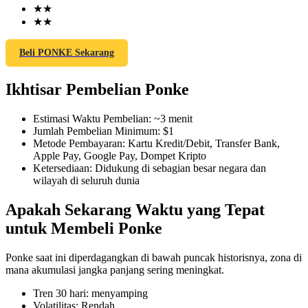
★
★
★
★
Beli PONKE Sekarang
COIN-M Berjangka
Ikhtisar Pembelian Ponke
Mata Uang Kripto Berjangka
Estimasi Waktu Pembelian
:
~3 menit
Jumlah Pembelian Minimum
:
$1
TradFi
Metode Pembayaran
:
Kartu Kredit/Debit, Transfer Bank,
Apple Pay, Google Pay, Dompet Kripto
Derivatif saham, forex, logam mulia, dan komoditas
Ketersediaan
:
Didukung di sebagian besar negara dan
wilayah di seluruh dunia
Apakah Sekarang Waktu yang Tepat
untuk Membeli Ponke
Ponke saat ini diperdagangkan di bawah puncak historisnya, zona di
mana akumulasi jangka panjang sering meningkat.
Tren 30 hari
:
menyamping
USDC Berjangka
Volatilitas
:
Rendah