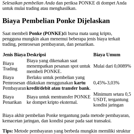
Selesaikan pembelian Anda
dan periksa PONKE di dompet Anda
untuk mulai trading atau menghasilkan.
Penguncian BTR
Biaya Pembelian Ponke Dijelaskan
Investasi eksklusif untuk pemegang BTR
Saat membeli
Ponke (PONKE)
di bursa mata uang kripto,
pengguna mungkin akan menemui beberapa jenis biaya terkait
trading, pemrosesan pembayaran, dan penarikan.
Jenis Biaya
Deskripsi
Biaya Umum
Biaya yang dikenakan saat
Biaya
menempatkan pesanan spot untuk
Mulai dari 0,0089%
Trading
membeli PONKE.
Biaya
Berlaku untuk pembelian yang
Pemrosesan
dilakukan menggunakan
kartu
0,45%-3,03%
Pembayaran
kredit/debit atau transfer bank
.
Pinjaman
Minimum setara 0,5
Biaya
Biaya untuk mentransfer PONKE
USDT, tergantung
Layanan pinjaman yang didukung Crypto
Penarikan
ke dompet kripto eksternal.
kondisi jaringan
Biaya akhir pembelian Ponke tergantung pada metode pembayaran,
kemacetan jaringan, dan kondisi pasar pada saat transaksi.
Tips:
Metode pembayaran yang berbeda mungkin memiliki struktur