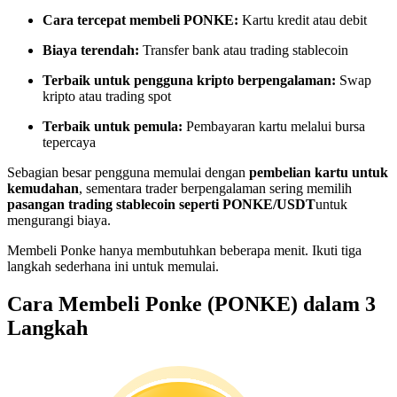
Menjadi Pedagang Salinan
Cara tercepat membeli PONKE:
Kartu kredit atau debit
Nikmati pembagian keuntungan dan komisi copy trading
Biaya terendah:
Transfer bank atau trading stablecoin
Terbaik untuk pengguna kripto berpengalaman:
Swap
kripto atau trading spot
Terbaik untuk pemula:
Pembayaran kartu melalui bursa
tepercaya
Sebagian besar pengguna memulai dengan
pembelian kartu untuk
kemudahan
, sementara trader berpengalaman sering memilih
pasangan trading stablecoin seperti PONKE/USDT
untuk
mengurangi biaya.
Informasi
Membeli Ponke hanya membutuhkan beberapa menit. Ikuti tiga
Analisis data besar termasuk info perdagangan, dll.
langkah sederhana ini untuk memulai.
Cara Membeli Ponke (PONKE) dalam 3
Langkah