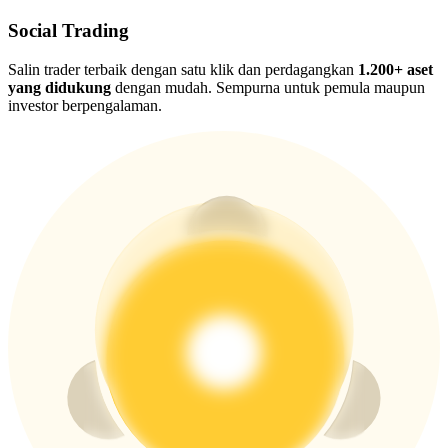
USDT New User Exclusive 10% APR
Social Trading
USDT Flexible Staking | Daily Rewards
Salin trader terbaik dengan satu klik dan perdagangkan
1.200+ aset
yang didukung
dengan mudah. Sempurna untuk pemula maupun
investor berpengalaman.
BTC New User Exclusive: 6.5% APR
BTC Flexible Staking | Daily Rewards
Lebih Banyak Acara
Menangkan Hadiah dan Hadiah Eksklusif
Pusat Hadiah