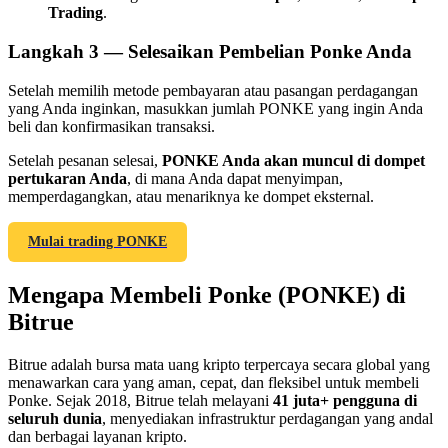
Trading
.
Langkah
3 —
Selesaikan Pembelian Ponke Anda
Setelah memilih metode pembayaran atau pasangan perdagangan
yang Anda inginkan, masukkan jumlah PONKE yang ingin Anda
Referensi
beli dan konfirmasikan transaksi.
Undang teman untuk mendapatkan imbalan tunai
Setelah pesanan selesai,
PONKE Anda akan muncul di dompet
pertukaran Anda
, di mana Anda dapat menyimpan,
BTC Welcome Rewards
memperdagangkan, atau menariknya ke dompet eksternal.
Mulai trading PONKE
Mengapa Membeli Ponke (PONKE) di
Bitrue
Bitrue adalah bursa mata uang kripto terpercaya secara global yang
menawarkan cara yang aman, cepat, dan fleksibel untuk membeli
Ponke. Sejak 2018, Bitrue telah melayani
41 juta+ pengguna di
seluruh dunia
, menyediakan infrastruktur perdagangan yang andal
BTC Welcome Rewards
dan berbagai layanan kripto.