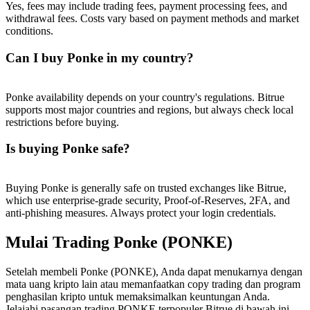
Yes, fees may include trading fees, payment processing fees, and
withdrawal fees. Costs vary based on payment methods and market
conditions.
Can I buy Ponke in my country?
Ponke availability depends on your country's regulations. Bitrue
supports most major countries and regions, but always check local
restrictions before buying.
Is buying Ponke safe?
Buying Ponke is generally safe on trusted exchanges like Bitrue,
which use enterprise-grade security, Proof-of-Reserves, 2FA, and
anti-phishing measures. Always protect your login credentials.
Mulai Trading Ponke (PONKE)
Setelah membeli Ponke (PONKE), Anda dapat menukarnya dengan
mata uang kripto lain atau memanfaatkan copy trading dan program
penghasilan kripto untuk memaksimalkan keuntungan Anda.
Jelajahi pasangan trading PONKE terpopuler Bitrue di bawah ini.