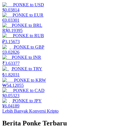
PONKE
to
USD
$
0.03814
PONKE
to
EUR
€
0.03301
PONKE
to
BRL
R$
0.19395
PONKE
to
RUB
₽
3.15673
PONKE
to
GBP
£
0.02826
PONKE
to
INR
₹
3.63377
PONKE
to
TRY
₺
1.82031
PONKE
to
KRW
₩
54.12055
PONKE
to
CAD
$
0.05323
PONKE
to
JPY
¥
6.04189
Lebih Banyak Konversi Kripto
Berita Ponke Terbaru