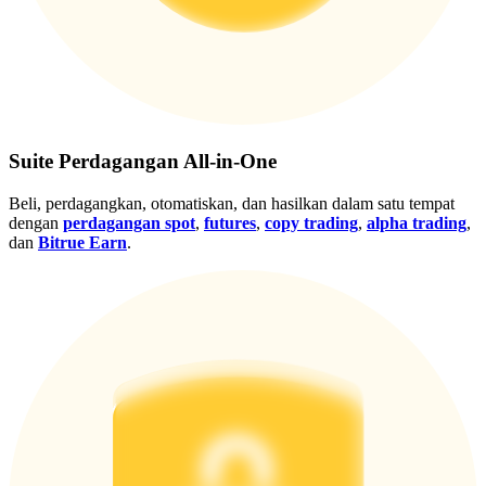
Gabung
Mendaftar
Suite Perdagangan All-in-One
Beli, perdagangkan, otomatiskan, dan hasilkan dalam satu tempat
dengan
perdagangan spot
,
futures
,
copy trading
,
alpha trading
,
dan
Bitrue Earn
.