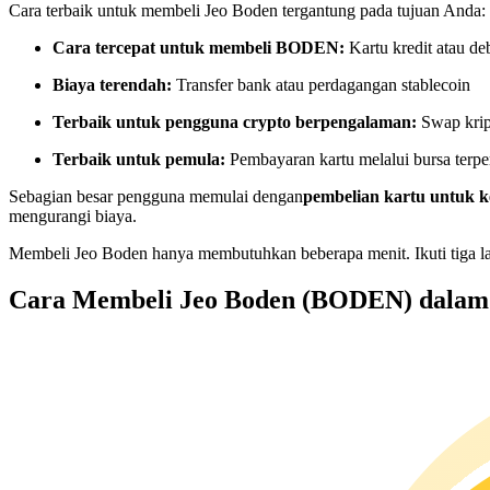
Cara terbaik untuk membeli Jeo Boden tergantung pada tujuan Anda:
Kontrak berjangka menggunakan USDC sebagai jaminannya
Cara tercepat untuk membeli BODEN:
Kartu kredit atau deb
Biaya terendah:
Transfer bank atau perdagangan stablecoin
Terbaik untuk pengguna crypto berpengalaman:
Swap krip
Terbaik untuk pemula:
Pembayaran kartu melalui bursa terpe
Sebagian besar pengguna memulai dengan
pembelian kartu untuk
mengurangi biaya.
Copy Trading
Membeli Jeo Boden hanya membutuhkan beberapa menit. Ikuti tiga la
Bergabunglah dengan pedagang top
Cara Membeli Jeo Boden (BODEN) dalam