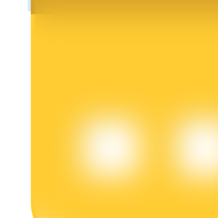
Penguncian BTR
Investasi eksklusif untuk pemegang BTR
Pinjaman
Layanan pinjaman yang didukung Crypto