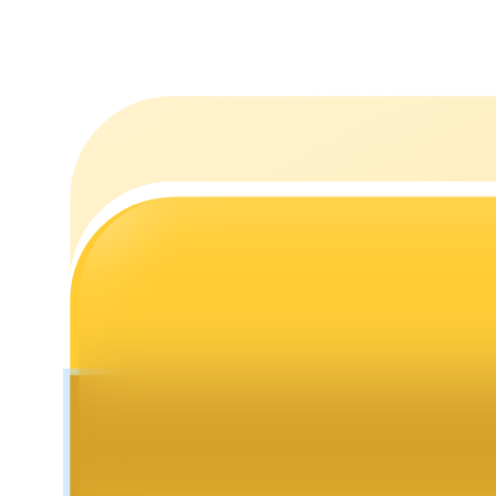
Mempertaruhkan
Pengembalian tinggi & akses instan
Launchpool
Staking fleksibel untuk mendapatkan token populer