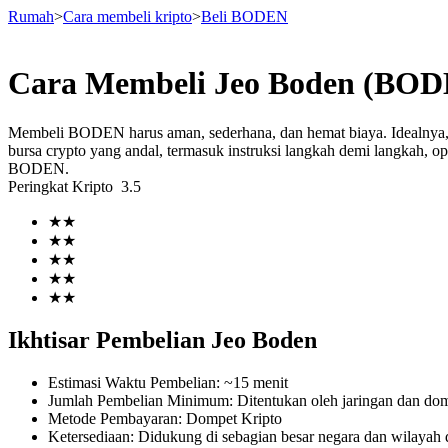
Rumah
>
Cara membeli kripto
>
Beli BODEN
Cara Membeli Jeo Boden (BOD
Berjangka
Membeli BODEN harus aman, sederhana, dan hemat biaya. Idealny
bursa crypto yang andal, termasuk instruksi langkah demi langkah, o
BODEN.
Peringkat Kripto
3.5
★
★
★
★
★
★
★
★
★
★
USDT Berjangka
Ikhtisar Pembelian Jeo Boden
Kontrak berjangka menggunakan USDT sebagai jaminannya
Estimasi Waktu Pembelian
:
~15 menit
Jumlah Pembelian Minimum
:
Ditentukan oleh jaringan dan d
Metode Pembayaran
:
Dompet Kripto
Ketersediaan
:
Didukung di sebagian besar negara dan wilayah d