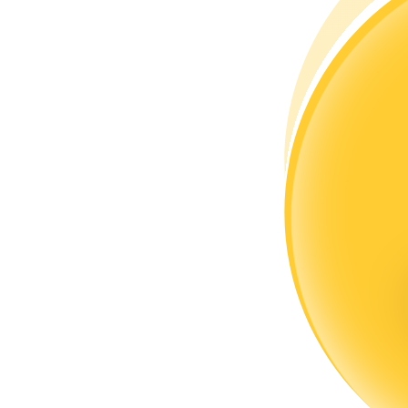
Menjadi Pedagang Salinan
Nikmati pembagian keuntungan dan komisi copy trading
Informasi
Analisis data besar termasuk info perdagangan, dll.