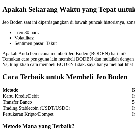
Apakah Sekarang Waktu yang Tepat untu
Jeo Boden saat ini diperdagangkan di bawah puncak historisnya, zon
COIN-M Berjangka
Tren 30 hari
:
Volatilitas
:
Mata Uang Kripto Berjangka
Sentimen pasar
:
Takut
Apakah Anda berencana membeli Jeo Boden (BODEN) hari ini?
Temukan cara pengguna lain membeli BODEN dan mulailah dengan 
TradFi
Ya, tunjukkan cara membeli BODEN
Tidak, saya hanya melihat-lihat
Derivatif saham, forex, logam mulia, dan komoditas
Cara Terbaik untuk Membeli Jeo Boden
Metode
K
Kartu Kredit/Debit
I
Transfer Banco
5
Trading Stablecoin (USDT/USDC)
I
Pertukaran Kripto/Dompet
I
Metode Mana yang Terbaik?
USDC Berjangka