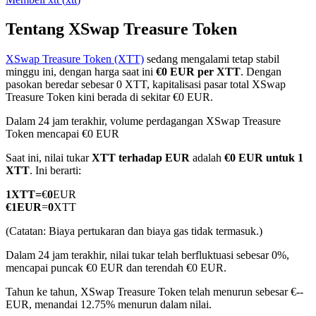
Tentang XSwap Treasure Token
XSwap Treasure Token (XTT)
sedang mengalami tetap stabil
COIN-M Berjangka
minggu ini, dengan harga saat ini
€0 EUR per XTT
. Dengan
pasokan beredar sebesar 0 XTT, kapitalisasi pasar total XSwap
Mata Uang Kripto Berjangka
Treasure Token kini berada di sekitar €0 EUR.
Dalam 24 jam terakhir, volume perdagangan XSwap Treasure
Token mencapai €0 EUR
TradFi
Saat ini, nilai tukar
XTT terhadap EUR
adalah
€0 EUR untuk 1
Derivatif saham, forex, logam mulia, dan komoditas
XTT
. Ini berarti:
1
XTT
=
€
0
EUR
€
1
EUR
=
0
XTT
(Catatan: Biaya pertukaran dan biaya gas tidak termasuk.)
Dalam 24 jam terakhir, nilai tukar telah berfluktuasi sebesar 0%,
mencapai puncak €0 EUR dan terendah €0 EUR.
Tahun ke tahun, XSwap Treasure Token telah menurun sebesar €--
EUR, menandai 12.75% menurun dalam nilai.
USDC Berjangka