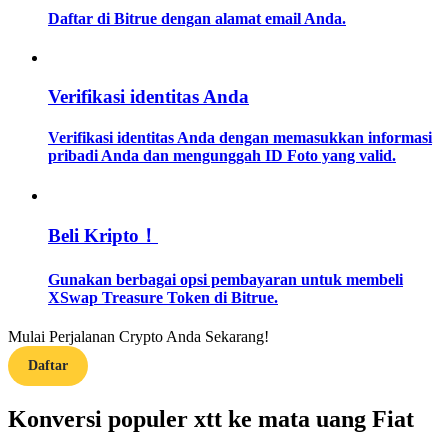
Daftar di Bitrue dengan alamat email Anda.
Memandu
Panduan Pemula Berjangka
Verifikasi identitas Anda
Verifikasi identitas Anda dengan memasukkan informasi
pribadi Anda dan mengunggah ID Foto yang valid.
Beli Kripto！
Gunakan berbagai opsi pembayaran untuk membeli
Strategi perdagangan
XSwap Treasure Token di Bitrue.
Pelajari cara untuk tetap menghasilkan keuntungan
Mulai Perjalanan Crypto Anda Sekarang!
Daftar
Konversi populer xtt ke mata uang Fiat