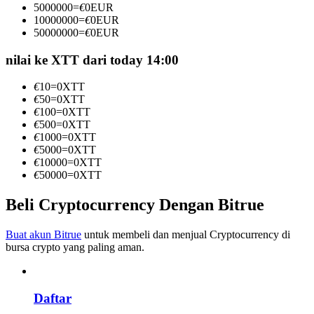
5000000
=
€
0
EUR
Menjadi Pedagang Salinan
10000000
=
€
0
EUR
50000000
=
€
0
EUR
Nikmati pembagian keuntungan dan komisi copy trading
nilai ke XTT dari today 14:00
€
10
=
0
XTT
€
50
=
0
XTT
€
100
=
0
XTT
€
500
=
0
XTT
€
1000
=
0
XTT
€
5000
=
0
XTT
€
10000
=
0
XTT
€
50000
=
0
XTT
Informasi
Analisis data besar termasuk info perdagangan, dll.
Beli Cryptocurrency Dengan Bitrue
Buat akun Bitrue
untuk membeli dan menjual Cryptocurrency di
bursa crypto yang paling aman.
Daftar