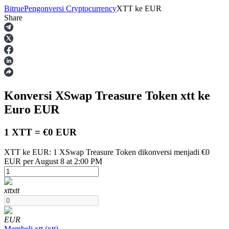
Bitrue
Pengonversi Cryptocurrency
XTT
ke
EUR
Share
Berjangka
Konversi XSwap Treasure Token
xtt
ke
Euro
EUR
1 XTT = €0 EUR
XTT ke EUR: 1 XSwap Treasure Token dikonversi menjadi €0
USDT Berjangka
EUR per August 8 at 2:00 PM
Kontrak berjangka menggunakan USDT sebagai jaminannya
xtt
xtt
EUR
Membeli
xtt
(
xtt
)