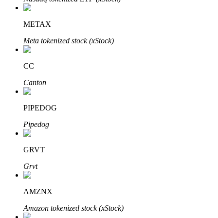
METAX
Meta tokenized stock (xStock)
Investasi Otomatis
Raih keuntungan jangka panjang dan kepentingan fleksibel
CC
Canton
PIPEDOG
Pipedog
GRVT
Pelajari Staking
Grvt
Pelajari tentang mendapatkan penghasilan pasif
AMZNX
Bitrue
AI
Amazon tokenized stock (xStock)