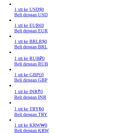
1
xtt
ke
USD
$
0
Menghasilkan
Beli dengan USD
1
xtt
ke
EUR
€
0
Beli dengan EUR
1
xtt
ke
BRL
R$
0
Beli dengan BRL
1
xtt
ke
RUB
₽
0
Beli dengan RUB
Babi Kekuatan
1
xtt
ke
GBP
£
0
Beli dengan GBP
Dapatkan imbalan kompetitif setiap hari
1
xtt
ke
INR
₹
0
Beli dengan INR
1
xtt
ke
TRY
₺
0
Beli dengan TRY
1
xtt
ke
KRW
₩
0
Beli dengan KRW