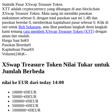
Statistik Pasar XSwap Treasure Token
Kontrak berjangka menggunakan USDC sebagai jaminannya
XTT adalah cryptocurrency yang dibangun di atas blockchain
XSwap Treasure Token. Mata uang ini memiliki pasokan
maksimum sebesar 0, dengan total pasokan saat ini 1.4B dan
pasokan beredar 0, memberikan kapitalisasi pasar sebesar 0. Klik di
sini untuk
Beli Sekarang
, atau lihat panduan langkah demi langkah
kami tentang
cara membeli XSwap Treasure Token (XTT)
dengan
aman dan mudah.
Harga Saat Ini
€
0
Pasokan Beredar
0
Kapitalisasi Pasar
€
0
Volume(24h)
€
--
Copy Trading
XSwap Treasure Token Nilai Tukar untuk
Bergabunglah dengan pedagang top
Jumlah Berbeda
nilai ke EUR dari today 14:00
10000
=
€
0
EUR
50000
=
€
0
EUR
100000
=
€
0
EUR
500000
=
€
0
EUR
1000000
=
€
0
EUR