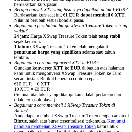
berdasarkan kurs pasar.
Berapa banyak XTT yang bisa saya dapatkan untuk 1 EUR?
Berdasarkan kurs saat ini,
€1 EUR dapat membeli 0 XTT
.
Nilai ini berubah sesuai kondisi pasar.
Bagaimana perubahan harga XSwap Treasure Token seiring
waktu?
Referensi
24 jam:
Harga XSwap Treasure Token telah
tetap stabil
sejak kemarin.
Undang teman untuk mendapatkan imbalan tunai
1 tahun:
XSwap Treasure Token telah mengalami
penurunan harga yang signifikan
selama satu tahun
BTC Welcome Rewards
terakhir.
Bagaimana cara mengonversi XTT ke EUR?
Gunakan
konverter XTT ke EUR
di bagian atas halaman
kami untuk mengonversi XSwap Treasure Token ke Euro
secara instan. Berikut beberapa contoh cepat:
€10 EUR = 0 XTT
10 XTT = €0 EUR
(Semua nilai tukar yang ditampilkan adalah perkiraan dan
tidak termasuk biaya.)
Bagaimana cara membeli 1 XSwap Treasure Token di
Bitrue?
Anda dapat membeli XSwap Treasure Token dengan aman di
Bitrue
, salah satu bursa tersentralisasi terkemuka.
Kunjungi
BTC Welcome Rewards
panduan pembelian XSwap Treasure Token
kami untuk
mendapatkan instruksi langkah demi langkah tentang cara