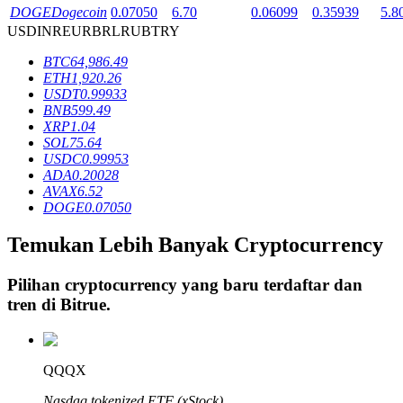
DOGE
Dogecoin
0.07050
6.70
0.06099
0.35939
5.8
USD
INR
EUR
BRL
RUB
TRY
Penguncian BTR
BTC
64,986.49
ETH
1,920.26
Investasi eksklusif untuk pemegang BTR
USDT
0.99933
BNB
599.49
XRP
1.04
SOL
75.64
USDC
0.99953
ADA
0.20028
AVAX
6.52
DOGE
0.07050
Temukan Lebih Banyak Cryptocurrency
Pinjaman
Pilihan cryptocurrency yang baru terdaftar dan
Layanan pinjaman yang didukung Crypto
tren di
Bitrue
.
QQQX
Nasdaq tokenized ETF (xStock)