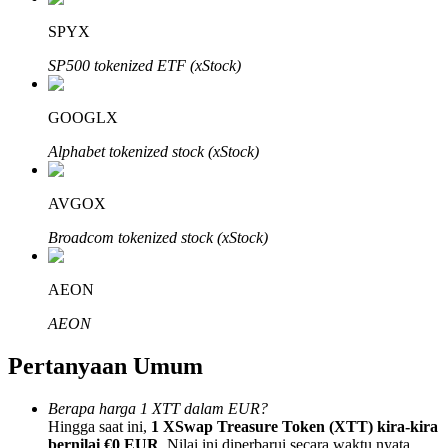
SPYX
SP500 tokenized ETF (xStock)
GOOGLX
Mitra Bitrue
Alphabet tokenized stock (xStock)
AVGOX
Broadcom tokenized stock (xStock)
AEON
Afiliasi Bitrue
AEON
Hingga 65% Komisi!
Pertanyaan Umum
Berapa harga 1 XTT dalam EUR?
Hingga saat ini,
1 XSwap Treasure Token (XTT) kira-kira
bernilai €0 EUR
. Nilai ini diperbarui secara waktu nyata