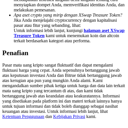
Deposit & Trade BTC to Share 25000 USDT prize pool!
menyiapkan dompet Anda, memverifikasi identitas Anda, dan
melakukan pemesanan.
Apa aset crypto yang mirip dengan XSwap Treasure Token?
Jika Anda menjelajahi cryptocurrency dengan kapitalisasi
pasar atau fitur yang sebanding, lihat:
Deposit CASHCAT & Win
Untuk informasi lebih lanjut, kunjungi
halaman aset XSwap
Treasure Token
kami untuk menemukan koin dan altcoin
Share 500000 CASHCAT prize pool
terkait berdasarkan kategori atau performa.
Penafian
Exclusive for BitMart Users
Pasar mata uang kripto sangat fluktuatif dan dapat mengalami
fluktuasi harga yang cepat. Anda sepenuhnya bertanggung jawab
Register & Trade to Win 500,000 USDT
atas keputusan investasi Anda dan Bitrue tidak bertanggung jawab
atas kerugian apa pun yang mungkin Anda alami. Kami
mengandalkan sumber pihak ketiga untuk harga dan data lain terkait
mata uang kripto yang tercantum di atas, dan kami tidak
Precious Metals Trading Carnival
bertanggung jawab atas keandalan atau keakuratannya. Informasi
yang disediakan pada platform ini dan materi terkait lainnya hanya
Trade Gold & Silver · 33,333 USDT Bonus
untuk tujuan informasi dan tidak boleh dianggap sebagai nasihat
keuangan atau investasi. Untuk informasi lebih lanjut, lihat
Ketentuan Penggunaan
dan
Kebijakan Privasi
kami.