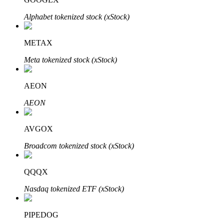
Alphabet tokenized stock (xStock)
METAX
Investasi Otomatis
Meta tokenized stock (xStock)
Raih keuntungan jangka panjang dan kepentingan fleksibel
AEON
AEON
AVGOX
Broadcom tokenized stock (xStock)
Pelajari Staking
QQQX
Pelajari tentang mendapatkan penghasilan pasif
Nasdaq tokenized ETF (xStock)
Bitrue
AI
PIPEDOG