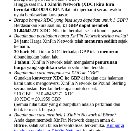
Hingga saat ini,
1 XinFin Network (XDC) kira-kira
bernilai £0.01959 GBP
. Nilai ini diperbarui secara waktu
nyata berdasarkan kurs pasar.
Berapa banyak XDC yang bisa saya dapatkan untuk 1 GBP?
Berdasarkan kurs saat ini,
£1 GBP dapat membeli
51.04645227 XDC
. Nilai ini berubah sesuai kondisi pasar.
Referensi
Bagaimana perubahan harga XinFin Network seiring waktu?
24 jam:
Harga XinFin Network telah
menurun sedikit
sejak
Undang teman untuk mendapatkan imbalan tunai
kemarin.
30 hari:
Nilai tukar XDC terhadap GBP telah
menurun
BTC Welcome Rewards
dibandingkan bulan lalu.
1 tahun:
XinFin Network telah mengalami
penurunan
harga yang signifikan
selama satu tahun terakhir.
Bagaimana cara mengonversi XDC ke GBP?
Gunakan
konverter XDC ke GBP
di bagian atas halaman
kami untuk mengonversi XinFin Network ke Pound Sterling
secara instan. Berikut beberapa contoh cepat:
£10 GBP = 510.46452271 XDC
10 XDC = £0.1959 GBP
(Semua nilai tukar yang ditampilkan adalah perkiraan dan
tidak termasuk biaya.)
Bagaimana cara membeli 1 XinFin Network di Bitrue?
Anda dapat membeli XinFin Network dengan aman di
BTC Welcome Rewards
Bitrue
, salah satu bursa tersentralisasi terkemuka.
Kunjungi
panduan pembelian XinFin Network
kami untuk