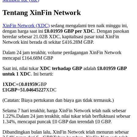
Tentang XinFin Network
XinFin Network (XDC)
sedang mengalami tren naik minggu ini,
COIN-M Berjangka
dengan harga saat ini
£0.01959 GBP per XDC
. Dengan pasokan
beredar sebesar 21.02B XDC, kapitalisasi pasar total XinFin
Mata Uang Kripto Berjangka
Network kini berada di sekitar £416.28M GBP.
Dalam 24 jam terakhir, volume perdagangan XinFin Network
mencapai £164.68M GBP
TradFi
Saat ini, nilai tukar
XDC terhadap GBP
adalah
£0.01959 GBP
Derivatif saham, forex, logam mulia, dan komoditas
untuk 1 XDC
. Ini berarti:
1
XDC
=
£
0.01959
GBP
£
1
GBP
=
51.04645227
XDC
(Catatan: Biaya pertukaran dan biaya gas tidak termasuk.)
Selama 7 hari terakhir, harga XinFin Network telah naik sebesar
1.22%.
Dalam 24 jam terakhir, nilai tukar telah berfluktuasi sebesar
1.34%, mencapai puncak £0 GBP dan terendah £0 GBP.
Dibandingkan bulan lalu, XinFin Network telah menurun sebesar
USDC Berjangka