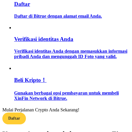
Daftar
Memandu
Daftar di Bitrue dengan alamat email Anda.
Panduan Pemula Berjangka
Verifikasi identitas Anda
Verifikasi identitas Anda dengan memasukkan informasi
pribadi Anda dan mengunggah ID Foto yang valid.
Beli Kripto！
Strategi perdagangan
Gunakan berbagai opsi pembayaran untuk membeli
Pelajari cara untuk tetap menghasilkan keuntungan
XinFin Network di Bitrue.
Mulai Perjalanan Crypto Anda Sekarang!
Daftar