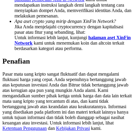
Deposit & Trade BTC to Share 25000 USDT prize pool!
mendapatkan instruksi langkah demi langkah tentang cara
menyiapkan dompet Anda, memverifikasi identitas Anda, dan
melakukan pemesanan.
Apa aset crypto yang mirip dengan XinFin Network?
Jika Anda menjelajahi cryptocurrency dengan kapitalisasi
Deposit CASHCAT & Win
pasar atau fitur yang sebanding, lihat:
Untuk informasi lebih lanjut, kunjungi
halaman aset XinFin
Share 500000 CASHCAT prize pool
Network
kami untuk menemukan koin dan altcoin terkait
berdasarkan kategori atau performa.
Penafian
Exclusive for BitMart Users
Pasar mata uang kripto sangat fluktuatif dan dapat mengalami
Register & Trade to Win 500,000 USDT
fluktuasi harga yang cepat. Anda sepenuhnya bertanggung jawab
atas keputusan investasi Anda dan Bitrue tidak bertanggung jawab
atas kerugian apa pun yang mungkin Anda alami. Kami
mengandalkan sumber pihak ketiga untuk harga dan data lain terkait
Precious Metals Trading Carnival
mata uang kripto yang tercantum di atas, dan kami tidak
bertanggung jawab atas keandalan atau keakuratannya. Informasi
Trade Gold & Silver · 33,333 USDT Bonus
yang disediakan pada platform ini dan materi terkait lainnya hanya
untuk tujuan informasi dan tidak boleh dianggap sebagai nasihat
keuangan atau investasi. Untuk informasi lebih lanjut, lihat
Ketentuan Penggunaan
dan
Kebijakan Privasi
kami.