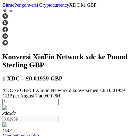
Bitrue
Pengonversi Cryptocurrency
XDC
ke
GBP
Share
Berjangka
Konversi XinFin Network
xdc
ke Pound
Sterling
GBP
1 XDC = £0.01959 GBP
XDC ke GBP: 1 XinFin Network dikonversi menjadi £0.01959
USDT Berjangka
GBP per August 7 at 9:00 PM
Kontrak berjangka menggunakan USDT sebagai jaminannya
xdc
xdc
GBP
Membeli
xdc
(
xdc
)