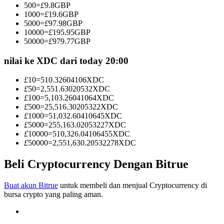
500
=
£
9.8
GBP
Menjadi Pedagang Salinan
1000
=
£
19.6
GBP
5000
=
£
97.98
GBP
Nikmati pembagian keuntungan dan komisi copy trading
10000
=
£
195.95
GBP
50000
=
£
979.77
GBP
nilai ke XDC dari today 20:00
£
10
=
510.32604106
XDC
£
50
=
2,551.63020532
XDC
£
100
=
5,103.26041064
XDC
£
500
=
25,516.30205322
XDC
£
1000
=
51,032.60410645
XDC
£
5000
=
255,163.02053227
XDC
Informasi
£
10000
=
510,326.04106455
XDC
£
50000
=
2,551,630.20532278
XDC
Analisis data besar termasuk info perdagangan, dll.
Beli Cryptocurrency Dengan Bitrue
Buat akun Bitrue
untuk membeli dan menjual Cryptocurrency di
bursa crypto yang paling aman.