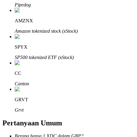
Pipedog
AMZNX
Amazon tokenized stock (xStock)
Mitra Bitrue
SPYX
SP500 tokenized ETF (xStock)
CC
Canton
Afiliasi Bitrue
GRVT
Hingga 65% Komisi!
Grvt
Pertanyaan Umum
Berapa harga 1 XDC dalam GBP?