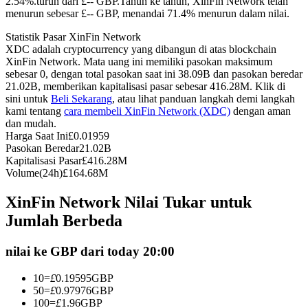
2.54%.turun dari £-- GBP.
Tahun ke tahun, XinFin Network telah
menurun sebesar £-- GBP, menandai 71.4% menurun dalam nilai.
Kontrak berjangka menggunakan USDC sebagai jaminannya
Statistik Pasar XinFin Network
XDC adalah cryptocurrency yang dibangun di atas blockchain
XinFin Network. Mata uang ini memiliki pasokan maksimum
sebesar 0, dengan total pasokan saat ini 38.09B dan pasokan beredar
21.02B, memberikan kapitalisasi pasar sebesar 416.28M. Klik di
sini untuk
Beli Sekarang
, atau lihat panduan langkah demi langkah
kami tentang
cara membeli XinFin Network (XDC)
dengan aman
dan mudah.
Harga Saat Ini
£
0.01959
Pasokan Beredar
21.02B
Copy Trading
Kapitalisasi Pasar
£
416.28M
Volume(24h)
£
164.68M
Bergabunglah dengan pedagang top
XinFin Network Nilai Tukar untuk
Jumlah Berbeda
nilai ke GBP dari today 20:00
10
=
£
0.19595
GBP
50
=
£
0.97976
GBP
100
=
£
1.96
GBP