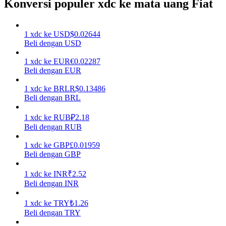
Konversi populer xdc ke mata uang Fiat
Menghasilkan
1
xdc
ke
USD
$
0.02644
Beli dengan USD
1
xdc
ke
EUR
€
0.02287
Beli dengan EUR
1
xdc
ke
BRL
R$
0.13486
Beli dengan BRL
1
xdc
ke
RUB
₽
2.18
Babi Kekuatan
Beli dengan RUB
Dapatkan imbalan kompetitif setiap hari
1
xdc
ke
GBP
£
0.01959
Beli dengan GBP
1
xdc
ke
INR
₹
2.52
Beli dengan INR
1
xdc
ke
TRY
₺
1.26
Beli dengan TRY