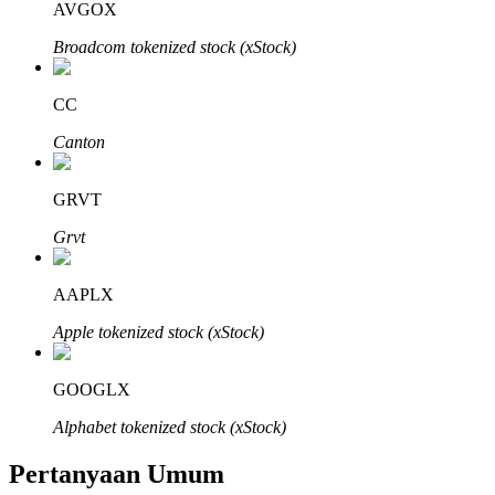
AVGOX
Broadcom tokenized stock (xStock)
CC
Mitra Bitrue
Canton
GRVT
Grvt
AAPLX
Apple tokenized stock (xStock)
Afiliasi Bitrue
GOOGLX
Hingga 65% Komisi!
Alphabet tokenized stock (xStock)
Pertanyaan Umum