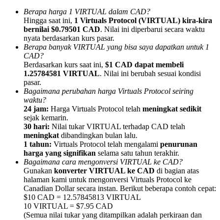
Berapa harga 1 VIRTUAL dalam CAD?
Hingga saat ini,
1 Virtuals Protocol (VIRTUAL) kira-kira
bernilai $0.79501 CAD
. Nilai ini diperbarui secara waktu
nyata berdasarkan kurs pasar.
Berapa banyak VIRTUAL yang bisa saya dapatkan untuk 1
CAD?
Referensi
Berdasarkan kurs saat ini,
$1 CAD dapat membeli
Undang teman untuk mendapatkan imbalan tunai
1.25784581 VIRTUAL
. Nilai ini berubah sesuai kondisi
pasar.
Deposit CASHCAT & Win
Bagaimana perubahan harga Virtuals Protocol seiring
waktu?
24 jam:
Harga Virtuals Protocol telah
meningkat sedikit
sejak kemarin.
30 hari:
Nilai tukar VIRTUAL terhadap CAD telah
meningkat
dibandingkan bulan lalu.
1 tahun:
Virtuals Protocol telah mengalami
penurunan
harga yang signifikan
selama satu tahun terakhir.
Bagaimana cara mengonversi VIRTUAL ke CAD?
Gunakan
konverter VIRTUAL ke CAD
di bagian atas
halaman kami untuk mengonversi Virtuals Protocol ke
Canadian Dollar secara instan. Berikut beberapa contoh cepat:
$10 CAD = 12.57845813 VIRTUAL
10 VIRTUAL = $7.95 CAD
Deposit CASHCAT & Win
(Semua nilai tukar yang ditampilkan adalah perkiraan dan