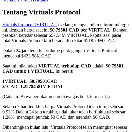
Tentang Virtuals Protocol
Virtuals Protocol (VIRTUAL)
sedang mengalami tren turun minggu
COIN-M Berjangka
ini, dengan harga saat ini
$0.79501 CAD per VIRTUAL
. Dengan
pasokan beredar sebesar 657.54M VIRTUAL, kapitalisasi pasar
Mata Uang Kripto Berjangka
total Virtuals Protocol kini berada di sekitar $518.79M CAD.
Dalam 24 jam terakhir, volume perdagangan Virtuals Protocol
mencapai $433.58K CAD
TradFi
Saat ini, nilai tukar
VIRTUAL terhadap CAD
adalah
$0.79501
Derivatif saham, forex, logam mulia, dan komoditas
CAD untuk 1 VIRTUAL
. Ini berarti:
1
VIRTUAL
=
$
0.79501
CAD
$
1
CAD
=
1.25784581
VIRTUAL
(Catatan: Biaya pertukaran dan biaya gas tidak termasuk.)
Selama 7 hari terakhir, harga Virtuals Protocol telah turun sebesar
0.93%.
Dalam 24 jam terakhir, nilai tukar telah berfluktuasi sebesar
1.26%, mencapai puncak $0 CAD dan terendah $0 CAD.
Dibandingkan bulan lalu, Virtuals Protocol telah meningkat sebesar
USDC Berjangka