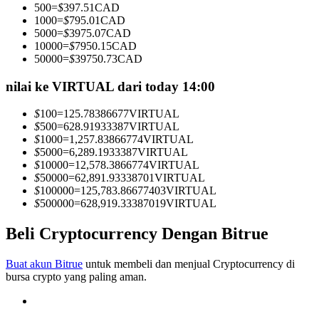
500
=
$
397.51
CAD
Menjadi Pedagang Salinan
1000
=
$
795.01
CAD
5000
=
$
3975.07
CAD
Nikmati pembagian keuntungan dan komisi copy trading
10000
=
$
7950.15
CAD
50000
=
$
39750.73
CAD
nilai ke VIRTUAL dari today 14:00
$
100
=
125.78386677
VIRTUAL
$
500
=
628.91933387
VIRTUAL
$
1000
=
1,257.83866774
VIRTUAL
$
5000
=
6,289.1933387
VIRTUAL
$
10000
=
12,578.3866774
VIRTUAL
$
50000
=
62,891.93338701
VIRTUAL
Informasi
$
100000
=
125,783.86677403
VIRTUAL
$
500000
=
628,919.33387019
VIRTUAL
Analisis data besar termasuk info perdagangan, dll.
Beli Cryptocurrency Dengan Bitrue
Buat akun Bitrue
untuk membeli dan menjual Cryptocurrency di
bursa crypto yang paling aman.