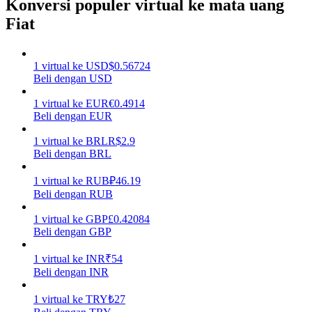
Konversi populer virtual ke mata uang
Fiat
Menghasilkan
1
virtual
ke
USD
$
0.56724
Beli dengan USD
1
virtual
ke
EUR
€
0.4914
Beli dengan EUR
1
virtual
ke
BRL
R$
2.9
Beli dengan BRL
Babi Kekuatan
1
virtual
ke
RUB
₽
46.19
Beli dengan RUB
Dapatkan imbalan kompetitif setiap hari
1
virtual
ke
GBP
£
0.42084
Beli dengan GBP
1
virtual
ke
INR
₹
54
Beli dengan INR
1
virtual
ke
TRY
₺
27