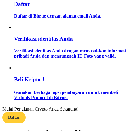
Daftar
Memandu
Daftar di Bitrue dengan alamat email Anda.
Panduan Pemula Berjangka
Verifikasi identitas Anda
Verifikasi identitas Anda dengan memasukkan informasi
pribadi Anda dan mengunggah ID Foto yang valid.
Beli Kripto！
Strategi perdagangan
Gunakan berbagai opsi pembayaran untuk membeli
Pelajari cara untuk tetap menghasilkan keuntungan
Virtuals Protocol di Bitrue.
Mulai Perjalanan Crypto Anda Sekarang!
Daftar