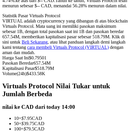
4.74%.ke atas dari $-- CAD.
Tahun ke tahun, Virtuals Protocol telah
menurun sebesar $-- CAD, menandai 56.28% menurun dalam nilai.
Kontrak berjangka menggunakan USDC sebagai jaminannya
Statistik Pasar Virtuals Protocol
VIRTUAL adalah cryptocurrency yang dibangun di atas blockchain
Virtuals Protocol. Mata uang ini memiliki pasokan maksimum
sebesar 1B, dengan total pasokan saat ini 1B dan pasokan beredar
657.54M, memberikan kapitalisasi pasar sebesar 518.79M. Klik di
sini untuk
Beli Sekarang
, atau lihat panduan langkah demi langkah
kami tentang
cara membeli Virtuals Protocol (VIRTUAL)
dengan
aman dan mudah.
Harga Saat Ini
$
0.79501
Pasokan Beredar
657.54M
Copy Trading
Kapitalisasi Pasar
$
518.79M
Volume(24h)
$
433.58K
Bergabunglah dengan pedagang top
Virtuals Protocol Nilai Tukar untuk
Jumlah Berbeda
nilai ke CAD dari today 14:00
10
=
$
7.95
CAD
50
=
$
39.75
CAD
100
=
$
79.5
CAD