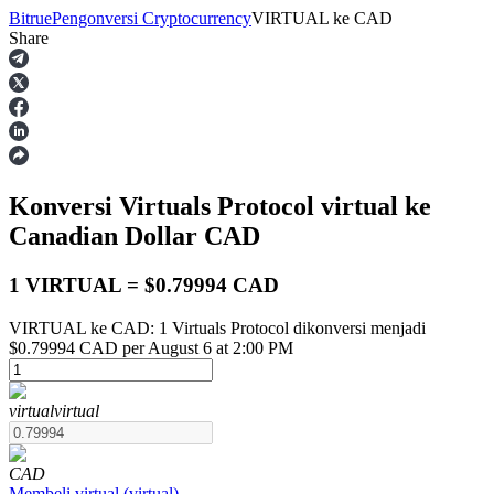
Bitrue
Pengonversi Cryptocurrency
VIRTUAL
ke
CAD
Share
Berjangka
Konversi Virtuals Protocol
virtual
ke
Canadian Dollar
CAD
1 VIRTUAL = $0.79994 CAD
VIRTUAL ke CAD: 1 Virtuals Protocol dikonversi menjadi
USDT Berjangka
$0.79994 CAD per August 6 at 2:00 PM
Kontrak berjangka menggunakan USDT sebagai jaminannya
virtual
virtual
CAD
Membeli
virtual
(
virtual
)