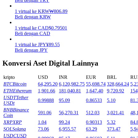
Beli dengan TRY
Mempertaruhkan
1
virtual
ke
KRW
₩
806.89
Beli dengan KRW
Pengembalian tinggi & akses instan
1
virtual
ke
CAD
$
0.79501
Beli dengan CAD
1
virtual
ke
JPY
¥
89.55
Beli dengan JPY
Konversi Aset Digital Lainnya
kripto
USD
INR
EUR
BRL
RU
BTC
Bitcoin
64,295.20
6,120,982.75
55,698.74
328,664.24
5,2
Launchpool
ETH
Ethereum
1,901.66
181,040.81
1,647.40
9,720.92
154
Staking fleksibel untuk mendapatkan token populer
USDT
Tether
0.99888
95.09
0.86533
5.10
81.
USDt
BNB
Binance
591.06
56,270.31
512.03
3,021.41
48,
Coin
XRP
XRP
1.04
99.24
0.90313
5.32
84.
SOL
Solana
73.06
6,955.57
63.29
373.47
5,9
USDC
USD