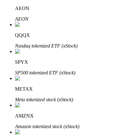
AEON
AEON
Investasi Otomatis
QQQX
Raih keuntungan jangka panjang dan kepentingan fleksibel
Nasdaq tokenized ETF (xStock)
SPYX
SP500 tokenized ETF (xStock)
METAX
Meta tokenized stock (xStock)
Pelajari Staking
Pelajari tentang mendapatkan penghasilan pasif
AMZNX
Bitrue
AI
Amazon tokenized stock (xStock)