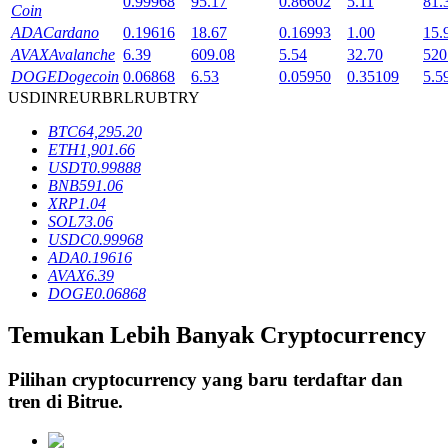
0.99968
95.17
0.86602
5.11
81.
Coin
ADA
Cardano
0.19616
18.67
0.16993
1.00
15.
AVAX
Avalanche
6.39
609.08
5.54
32.70
520
Penguncian BTR
DOGE
Dogecoin
0.06868
6.53
0.05950
0.35109
5.5
USD
INR
EUR
BRL
RUB
TRY
Investasi eksklusif untuk pemegang BTR
BTC
64,295.20
ETH
1,901.66
USDT
0.99888
BNB
591.06
XRP
1.04
SOL
73.06
USDC
0.99968
ADA
0.19616
AVAX
6.39
DOGE
0.06868
Pinjaman
Temukan Lebih Banyak Cryptocurrency
Layanan pinjaman yang didukung Crypto
Pilihan cryptocurrency yang baru terdaftar dan
tren di
Bitrue
.