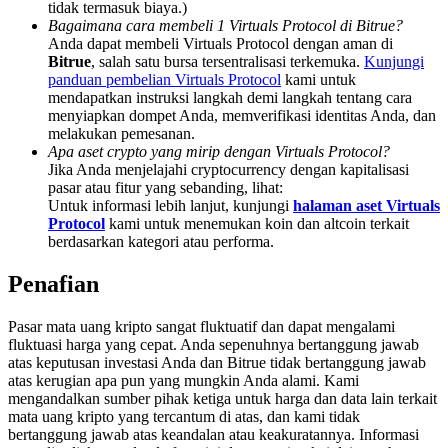
tidak termasuk biaya.)
Share 500000 CASHCAT prize pool
Bagaimana cara membeli 1 Virtuals Protocol di Bitrue?
Anda dapat membeli Virtuals Protocol dengan aman di
Bitrue
, salah satu bursa tersentralisasi terkemuka.
Kunjungi
panduan pembelian Virtuals Protocol
kami untuk
Exclusive for BitMart Users
mendapatkan instruksi langkah demi langkah tentang cara
menyiapkan dompet Anda, memverifikasi identitas Anda, dan
Register & Trade to Win 500,000 USDT
melakukan pemesanan.
Apa aset crypto yang mirip dengan Virtuals Protocol?
Jika Anda menjelajahi cryptocurrency dengan kapitalisasi
pasar atau fitur yang sebanding, lihat:
Untuk informasi lebih lanjut, kunjungi
halaman aset Virtuals
Precious Metals Trading Carnival
Protocol
kami untuk menemukan koin dan altcoin terkait
berdasarkan kategori atau performa.
Trade Gold & Silver · 33,333 USDT Bonus
Penafian
Pasar mata uang kripto sangat fluktuatif dan dapat mengalami
USDT New User Exclusive 10% APR
fluktuasi harga yang cepat. Anda sepenuhnya bertanggung jawab
atas keputusan investasi Anda dan Bitrue tidak bertanggung jawab
USDT Flexible Staking | Daily Rewards
atas kerugian apa pun yang mungkin Anda alami. Kami
mengandalkan sumber pihak ketiga untuk harga dan data lain terkait
mata uang kripto yang tercantum di atas, dan kami tidak
bertanggung jawab atas keandalan atau keakuratannya. Informasi