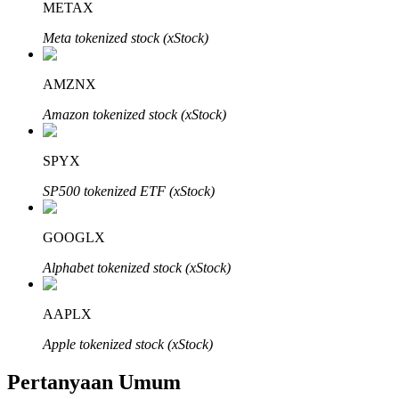
METAX
Meta tokenized stock (xStock)
AMZNX
Mitra Bitrue
Amazon tokenized stock (xStock)
SPYX
SP500 tokenized ETF (xStock)
GOOGLX
Alphabet tokenized stock (xStock)
Afiliasi Bitrue
AAPLX
Hingga 65% Komisi!
Apple tokenized stock (xStock)
Pertanyaan Umum