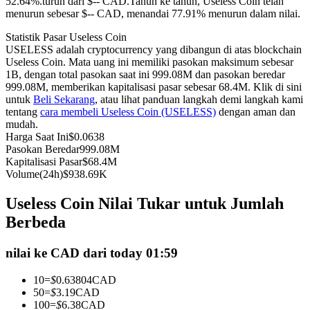
52.64%.turun dari $-- CAD.
Tahun ke tahun, Useless Coin telah
menurun sebesar $-- CAD, menandai 77.91% menurun dalam nilai.
Kontrak berjangka menggunakan USDC sebagai jaminannya
Statistik Pasar Useless Coin
USELESS adalah cryptocurrency yang dibangun di atas blockchain
Useless Coin. Mata uang ini memiliki pasokan maksimum sebesar
1B, dengan total pasokan saat ini 999.08M dan pasokan beredar
999.08M, memberikan kapitalisasi pasar sebesar 68.4M. Klik di sini
untuk
Beli Sekarang
, atau lihat panduan langkah demi langkah kami
tentang
cara membeli Useless Coin (USELESS)
dengan aman dan
mudah.
Harga Saat Ini
$
0.0638
Pasokan Beredar
999.08M
Copy Trading
Kapitalisasi Pasar
$
68.4M
Volume(24h)
$
938.69K
Bergabunglah dengan pedagang top
Useless Coin Nilai Tukar untuk Jumlah
Berbeda
nilai ke CAD dari today 01:59
10
=
$
0.63804
CAD
50
=
$
3.19
CAD
100
=
$
6.38
CAD