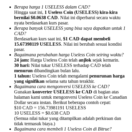
Berapa harga 1 USELESS dalam CAD?
Hingga saat ini,
1 Useless Coin (USELESS) kira-kira
bernilai $0.0638 CAD
. Nilai ini diperbarui secara waktu
nyata berdasarkan kurs pasar.
Berapa banyak USELESS yang bisa saya dapatkan untuk 1
CAD?
Referensi
Berdasarkan kurs saat ini,
$1 CAD dapat membeli
Undang teman untuk mendapatkan imbalan tunai
15.67398119 USELESS
. Nilai ini berubah sesuai kondisi
pasar.
Deposit CASHCAT & Win
Bagaimana perubahan harga Useless Coin seiring waktu?
24 jam:
Harga Useless Coin telah
anjlok
sejak kemarin.
30 hari:
Nilai tukar USELESS terhadap CAD telah
menurun
dibandingkan bulan lalu.
1 tahun:
Useless Coin telah mengalami
penurunan harga
yang signifikan
selama satu tahun terakhir.
Bagaimana cara mengonversi USELESS ke CAD?
Gunakan
konverter USELESS ke CAD
di bagian atas
halaman kami untuk mengonversi Useless Coin ke Canadian
Dollar secara instan. Berikut beberapa contoh cepat:
$10 CAD = 156.73981191 USELESS
10 USELESS = $0.638 CAD
(Semua nilai tukar yang ditampilkan adalah perkiraan dan
tidak termasuk biaya.)
Deposit CASHCAT & Win
Bagaimana cara membeli 1 Useless Coin di Bitrue?