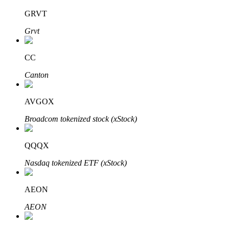
GRVT
Grvt
Investasi Otomatis
CC
Raih keuntungan jangka panjang dan kepentingan fleksibel
Canton
AVGOX
Broadcom tokenized stock (xStock)
QQQX
Nasdaq tokenized ETF (xStock)
Pelajari Staking
Pelajari tentang mendapatkan penghasilan pasif
AEON
Bitrue
AI
AEON