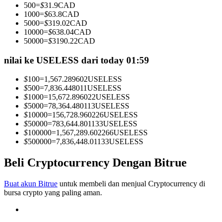
500
=
$
31.9
CAD
Menjadi Pedagang Salinan
1000
=
$
63.8
CAD
5000
=
$
319.02
CAD
Nikmati pembagian keuntungan dan komisi copy trading
10000
=
$
638.04
CAD
50000
=
$
3190.22
CAD
nilai ke USELESS dari today 01:59
$
100
=
1,567.289602
USELESS
$
500
=
7,836.448011
USELESS
$
1000
=
15,672.896022
USELESS
$
5000
=
78,364.480113
USELESS
$
10000
=
156,728.960226
USELESS
$
50000
=
783,644.801133
USELESS
Informasi
$
100000
=
1,567,289.602266
USELESS
$
500000
=
7,836,448.01133
USELESS
Analisis data besar termasuk info perdagangan, dll.
Beli Cryptocurrency Dengan Bitrue
Buat akun Bitrue
untuk membeli dan menjual Cryptocurrency di
bursa crypto yang paling aman.