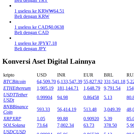
Beli dengan TRY
Mempertaruhkan
1
useless
ke
KRW
₩
64.51
Beli dengan KRW
Pengembalian tinggi & akses instan
1
useless
ke
CAD
$
0.0638
Beli dengan CAD
1
useless
ke
JPY
¥
7.18
Beli dengan JPY
Konversi Aset Digital Lainnya
kripto
USD
INR
EUR
BRL
RU
BTC
Bitcoin
64,509.70
6,133,547.39
55,827.92
331,541.18
5,2
Launchpool
ETH
Ethereum
1,905.19
181,144.71
1,648.79
9,791.54
154
Staking fleksibel untuk mendapatkan token populer
USDT
Tether
0.99904
94.98
0.86458
5.13
80.
USDt
BNB
Binance
593.33
56,414.19
513.48
3,049.39
48,
Coin
XRP
XRP
1.05
99.88
0.90920
5.39
85.
SOL
Solana
73.64
7,002.34
63.73
378.50
5,9
USDC
USD