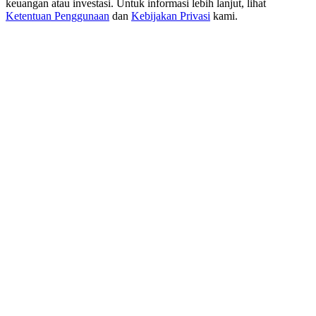
keuangan atau investasi. Untuk informasi lebih lanjut, lihat
New Listing Futures Fest
Ketentuan Penggunaan
dan
Kebijakan Privasi
kami.
Trade New Futures, Win 200,000 USDT
Crypto World Cup 2026: Grand Finale
77,777+3k Rewards
Lebih Banyak Acara
Menangkan Hadiah dan Hadiah Eksklusif
Pusat Hadiah