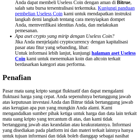
Anda dapat membeli Useless Coin dengan aman di
Bitrue
,
Share 500000 CASHCAT prize pool
salah satu bursa tersentralisasi terkemuka.
Kunjungi panduan
pembelian Useless Coin
kami untuk mendapatkan instruksi
langkah demi langkah tentang cara menyiapkan dompet
Anda, memverifikasi identitas Anda, dan melakukan
Exclusive for BitMart Users
pemesanan.
Apa aset crypto yang mirip dengan Useless Coin?
Register & Trade to Win 500,000 USDT
Jika Anda menjelajahi cryptocurrency dengan kapitalisasi
pasar atau fitur yang sebanding, lihat:
Untuk informasi lebih lanjut, kunjungi
halaman aset Useless
Coin
kami untuk menemukan koin dan altcoin terkait
berdasarkan kategori atau performa.
Precious Metals Trading Carnival
Penafian
Trade Gold & Silver · 33,333 USDT Bonus
Pasar mata uang kripto sangat fluktuatif dan dapat mengalami
fluktuasi harga yang cepat. Anda sepenuhnya bertanggung jawab
atas keputusan investasi Anda dan Bitrue tidak bertanggung jawab
USDT New User Exclusive 10% APR
atas kerugian apa pun yang mungkin Anda alami. Kami
mengandalkan sumber pihak ketiga untuk harga dan data lain terkait
USDT Flexible Staking | Daily Rewards
mata uang kripto yang tercantum di atas, dan kami tidak
bertanggung jawab atas keandalan atau keakuratannya. Informasi
yang disediakan pada platform ini dan materi terkait lainnya hanya
untuk tujuan informasi dan tidak boleh dianggap sebagai nasihat