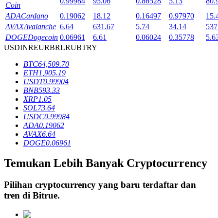
0.99984
95.06
0.86528
5.13
80.
Coin
ADA
Cardano
0.19062
18.12
0.16497
0.97970
15.
AVAX
Avalanche
6.64
631.67
5.74
34.14
537
Penguncian BTR
DOGE
Dogecoin
0.06961
6.61
0.06024
0.35778
5.6
USD
INR
EUR
BRL
RUB
TRY
Investasi eksklusif untuk pemegang BTR
BTC
64,509.70
ETH
1,905.19
USDT
0.99904
BNB
593.33
XRP
1.05
SOL
73.64
USDC
0.99984
ADA
0.19062
AVAX
6.64
DOGE
0.06961
Pinjaman
Temukan Lebih Banyak Cryptocurrency
Layanan pinjaman yang didukung Crypto
Pilihan cryptocurrency yang baru terdaftar dan
tren di
Bitrue
.