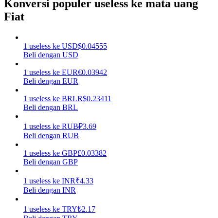
Konversi populer useless ke mata uang
Fiat
Menghasilkan
1
useless
ke
USD
$
0.04555
Beli dengan USD
1
useless
ke
EUR
€
0.03942
Beli dengan EUR
1
useless
ke
BRL
R$
0.23411
Beli dengan BRL
Babi Kekuatan
1
useless
ke
RUB
₽
3.69
Beli dengan RUB
Dapatkan imbalan kompetitif setiap hari
1
useless
ke
GBP
£
0.03382
Beli dengan GBP
1
useless
ke
INR
₹
4.33
Beli dengan INR
1
useless
ke
TRY
₺
2.17