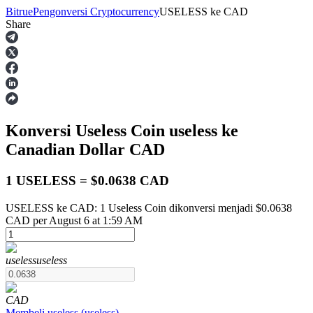
Bitrue
Pengonversi Cryptocurrency
USELESS
ke
CAD
Share
Berjangka
Konversi Useless Coin
useless
ke
Canadian Dollar
CAD
1 USELESS = $0.0638 CAD
USELESS ke CAD: 1 Useless Coin dikonversi menjadi $0.0638
USDT Berjangka
CAD per August 6 at 1:59 AM
Kontrak berjangka menggunakan USDT sebagai jaminannya
useless
useless
CAD
Membeli
useless
(
useless
)