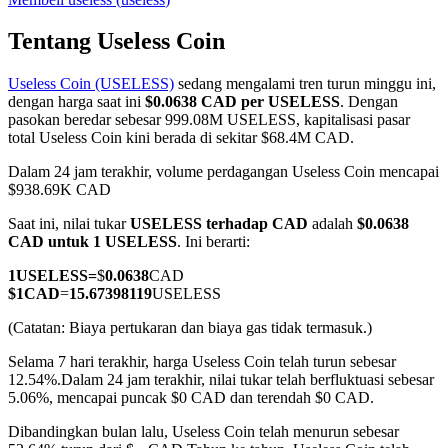
Tentang Useless Coin
Useless Coin (USELESS)
sedang mengalami tren turun minggu ini,
COIN-M Berjangka
dengan harga saat ini
$0.0638 CAD per USELESS
. Dengan
pasokan beredar sebesar 999.08M USELESS, kapitalisasi pasar
Mata Uang Kripto Berjangka
total Useless Coin kini berada di sekitar $68.4M CAD.
Dalam 24 jam terakhir, volume perdagangan Useless Coin mencapai
$938.69K CAD
TradFi
Saat ini, nilai tukar
USELESS terhadap CAD
adalah
$0.0638
Derivatif saham, forex, logam mulia, dan komoditas
CAD untuk 1 USELESS
. Ini berarti:
1
USELESS
=
$
0.0638
CAD
$
1
CAD
=
15.67398119
USELESS
(Catatan: Biaya pertukaran dan biaya gas tidak termasuk.)
Selama 7 hari terakhir, harga Useless Coin telah turun sebesar
12.54%.
Dalam 24 jam terakhir, nilai tukar telah berfluktuasi sebesar
5.06%, mencapai puncak $0 CAD dan terendah $0 CAD.
Dibandingkan bulan lalu, Useless Coin telah menurun sebesar
USDC Berjangka