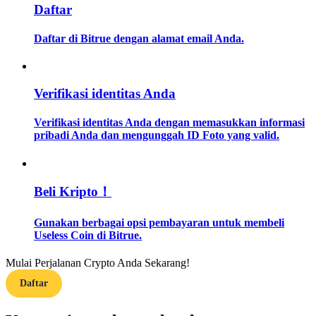
Daftar
Memandu
Daftar di Bitrue dengan alamat email Anda.
Panduan Pemula Berjangka
Verifikasi identitas Anda
Verifikasi identitas Anda dengan memasukkan informasi
pribadi Anda dan mengunggah ID Foto yang valid.
Beli Kripto！
Strategi perdagangan
Gunakan berbagai opsi pembayaran untuk membeli
Pelajari cara untuk tetap menghasilkan keuntungan
Useless Coin di Bitrue.
Mulai Perjalanan Crypto Anda Sekarang!
Daftar