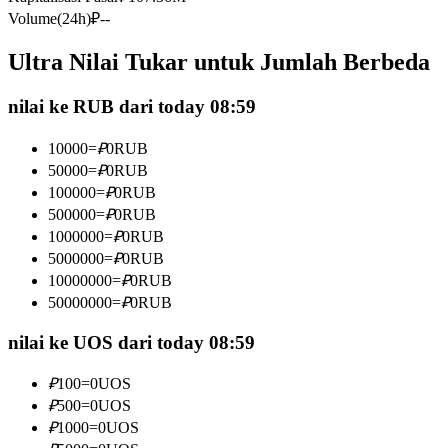
Volume(24h)
₽
--
Kontrak berjangka menggunakan USDC sebagai jaminannya
Ultra Nilai Tukar untuk Jumlah Berbeda
nilai ke RUB dari today 08:59
10000
=
₽
0
RUB
50000
=
₽
0
RUB
100000
=
₽
0
RUB
500000
=
₽
0
RUB
Copy Trading
1000000
=
₽
0
RUB
5000000
=
₽
0
RUB
Bergabunglah dengan pedagang top
10000000
=
₽
0
RUB
50000000
=
₽
0
RUB
nilai ke UOS dari today 08:59
₽
100
=
0
UOS
₽
500
=
0
UOS
₽
1000
=
0
UOS