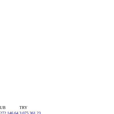
UB
TRY
,272,146.64
3,075,361.23