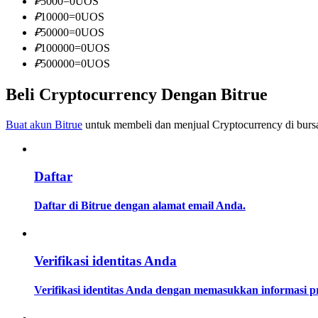
₽
5000
=
0
UOS
Menjadi Pedagang Salinan
₽
10000
=
0
UOS
₽
50000
=
0
UOS
Nikmati pembagian keuntungan dan komisi copy trading
₽
100000
=
0
UOS
₽
500000
=
0
UOS
Beli Cryptocurrency Dengan Bitrue
Buat akun Bitrue
untuk membeli dan menjual Cryptocurrency di bursa
Daftar
Informasi
Analisis data besar termasuk info perdagangan, dll.
Daftar di Bitrue dengan alamat email Anda.
Verifikasi identitas Anda
Verifikasi identitas Anda dengan memasukkan informasi 