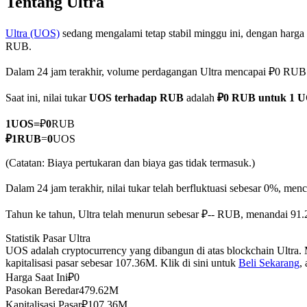
Tentang Ultra
Ultra (UOS)
sedang mengalami tetap stabil minggu ini, dengan harga 
RUB.
COIN-M Berjangka
Dalam 24 jam terakhir, volume perdagangan Ultra mencapai ₽0 RUB
Mata Uang Kripto Berjangka
Saat ini, nilai tukar
UOS terhadap RUB
adalah
₽0 RUB untuk 1 
1
UOS
=
₽
0
RUB
TradFi
₽
1
RUB
=
0
UOS
Derivatif saham, forex, logam mulia, dan komoditas
(Catatan: Biaya pertukaran dan biaya gas tidak termasuk.)
Dalam 24 jam terakhir, nilai tukar telah berfluktuasi sebesar 0%, 
Tahun ke tahun, Ultra telah menurun sebesar ₽-- RUB, menandai 91.
Statistik Pasar Ultra
UOS adalah cryptocurrency yang dibangun di atas blockchain Ultra.
kapitalisasi pasar sebesar 107.36M. Klik di sini untuk
Beli Sekarang
,
Harga Saat Ini
₽
0
Pasokan Beredar
479.62M
USDC Berjangka
Kapitalisasi Pasar
₽
107.36M