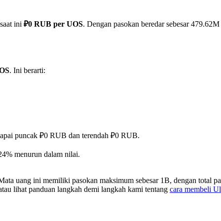
saat ini
₽0 RUB per UOS
. Dengan pasokan beredar sebesar 479.62M UO
UOS
. Ini berarti:
mencapai puncak ₽0 RUB dan terendah ₽0 RUB.
24% menurun dalam nilai.
 Mata uang ini memiliki pasokan maksimum sebesar 1B, dengan total p
 atau lihat panduan langkah demi langkah kami tentang
cara membeli U