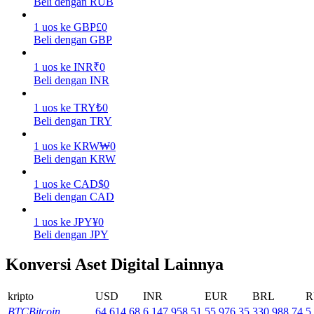
Beli dengan RUB
Menghasilkan
1
uos
ke
GBP
£
0
Beli dengan GBP
1
uos
ke
INR
₹
0
Beli dengan INR
1
uos
ke
TRY
₺
0
Beli dengan TRY
1
uos
ke
KRW
₩
0
Beli dengan KRW
Babi Kekuatan
1
uos
ke
CAD
$
0
Dapatkan imbalan kompetitif setiap hari
Beli dengan CAD
1
uos
ke
JPY
¥
0
Beli dengan JPY
Konversi Aset Digital Lainnya
kripto
USD
INR
EUR
BRL
R
BTC
Bitcoin
64,614.68
6,147,958.51
55,976.35
330,988.74
5