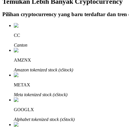
Temukan Lebih Banyak Cryptocurrency
Pilihan cryptocurrency yang baru terdaftar dan tren
Penguncian BTR
Investasi eksklusif untuk pemegang BTR
CC
Canton
AMZNX
Amazon tokenized stock (xStock)
METAX
Pinjaman
Meta tokenized stock (xStock)
Layanan pinjaman yang didukung Crypto
GOOGLX
Alphabet tokenized stock (xStock)