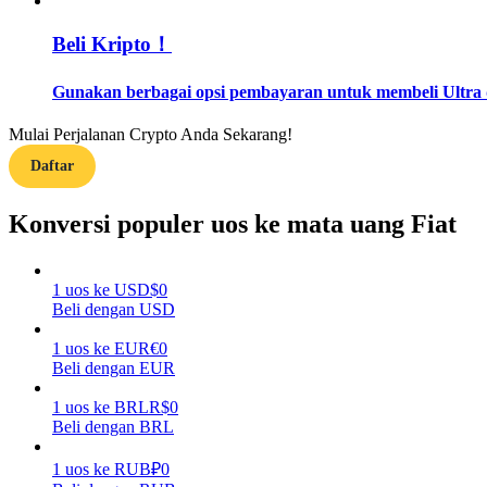
Beli Kripto！
Memandu
Panduan Pemula Berjangka
Gunakan berbagai opsi pembayaran untuk membeli Ultra d
Mulai Perjalanan Crypto Anda Sekarang!
Daftar
Konversi populer uos ke mata uang Fiat
1
uos
ke
USD
$
0
Strategi perdagangan
Beli dengan USD
Pelajari cara untuk tetap menghasilkan keuntungan
1
uos
ke
EUR
€
0
Beli dengan EUR
1
uos
ke
BRL
R$
0
Beli dengan BRL
1
uos
ke
RUB
₽
0