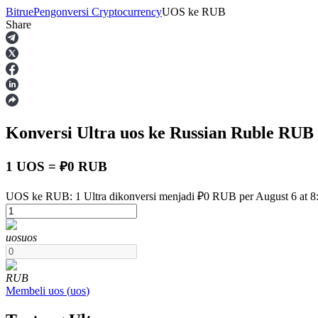
Bitrue
Pengonversi Cryptocurrency
UOS
ke
RUB
Share
Berjangka
Konversi Ultra
uos
ke Russian Ruble
RUB
1 UOS = ₽0 RUB
UOS ke RUB: 1 Ultra dikonversi menjadi ₽0 RUB per August 6 at 
USDT Berjangka
uos
uos
Kontrak berjangka menggunakan USDT sebagai jaminannya
RUB
Membeli
uos
(
uos
)