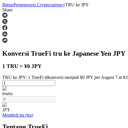
Bitrue
Pengonversi Cryptocurrency
TRU
ke
JPY
Share
Berjangka
Konversi TrueFi
tru
ke Japanese Yen
JPY
1 TRU = ¥0 JPY
TRU ke JPY: 1 TrueFi dikonversi menjadi ¥0 JPY per August 7 at 8
USDT Berjangka
tru
tru
Kontrak berjangka menggunakan USDT sebagai jaminannya
JPY
Membeli
tru
(
tru
)
Tentang TrueFi