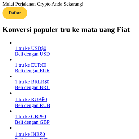
Mulai Perjalanan Crypto Anda Sekarang!
Daftar
Memandu
Panduan Pemula Berjangka
Konversi populer tru ke mata uang Fiat
1
tru
ke
USD
$
0
Beli dengan USD
1
tru
ke
EUR
€
0
Beli dengan EUR
1
tru
ke
BRL
R$
0
Beli dengan BRL
Strategi perdagangan
Pelajari cara untuk tetap menghasilkan keuntungan
1
tru
ke
RUB
₽
0
Beli dengan RUB
1
tru
ke
GBP
£
0
Beli dengan GBP
1
tru
ke
INR
₹
0