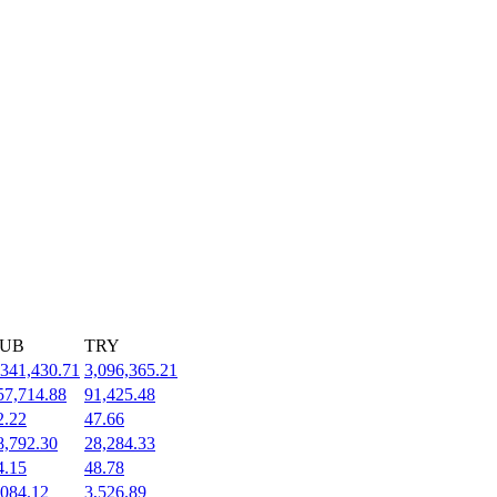
UB
TRY
,341,430.71
3,096,365.21
57,714.88
91,425.48
2.22
47.66
8,792.30
28,284.33
4.15
48.78
,084.12
3,526.89