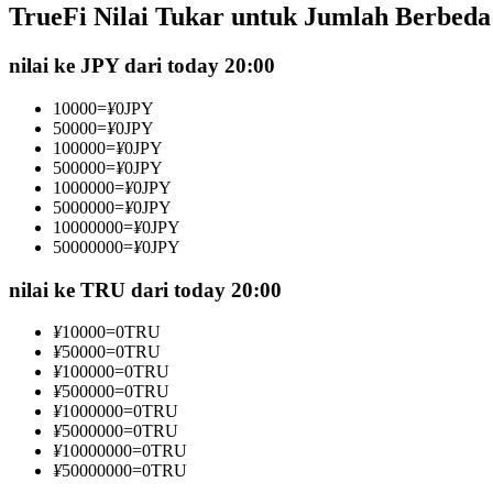
TrueFi Nilai Tukar untuk Jumlah Berbeda
Kontrak berjangka menggunakan USDC sebagai jaminannya
nilai ke JPY dari today 20:00
10000
=
¥
0
JPY
50000
=
¥
0
JPY
100000
=
¥
0
JPY
500000
=
¥
0
JPY
1000000
=
¥
0
JPY
5000000
=
¥
0
JPY
10000000
=
¥
0
JPY
50000000
=
¥
0
JPY
Copy Trading
Bergabunglah dengan pedagang top
nilai ke TRU dari today 20:00
¥
10000
=
0
TRU
¥
50000
=
0
TRU
¥
100000
=
0
TRU
¥
500000
=
0
TRU
¥
1000000
=
0
TRU
¥
5000000
=
0
TRU
¥
10000000
=
0
TRU
¥
50000000
=
0
TRU