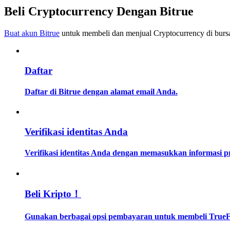
Menjadi Pedagang Salinan
Beli Cryptocurrency Dengan Bitrue
Nikmati pembagian keuntungan dan komisi copy trading
Buat akun Bitrue
untuk membeli dan menjual Cryptocurrency di bursa
Daftar
Daftar di Bitrue dengan alamat email Anda.
Informasi
Verifikasi identitas Anda
Analisis data besar termasuk info perdagangan, dll.
Verifikasi identitas Anda dengan memasukkan informasi 
Beli Kripto！
Gunakan berbagai opsi pembayaran untuk membeli TrueFi 