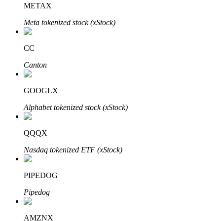
METAX
Meta tokenized stock (xStock)
Penguncian BTR
Investasi eksklusif untuk pemegang BTR
CC
Canton
GOOGLX
Alphabet tokenized stock (xStock)
QQQX
Pinjaman
Nasdaq tokenized ETF (xStock)
Layanan pinjaman yang didukung Crypto
PIPEDOG
Pipedog
AMZNX