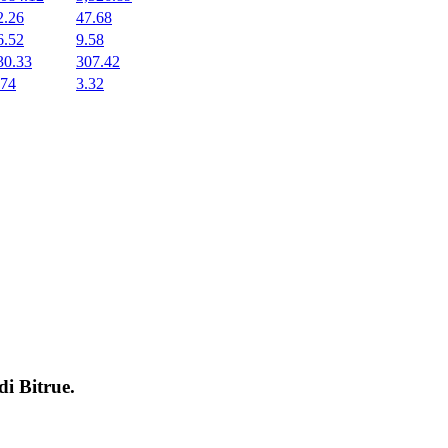
2.26
47.68
6.52
9.58
30.33
307.42
.74
3.32
 di
Bitrue
.