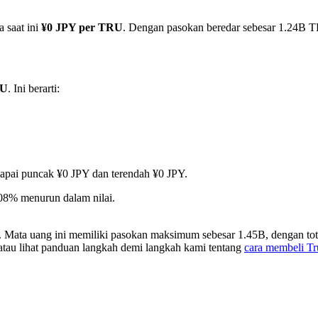
 saat ini
¥0 JPY per TRU
. Dengan pasokan beredar sebesar 1.24B TRU
Y
RU
. Ini berarti:
ncapai puncak ¥0 JPY dan terendah ¥0 JPY.
.08% menurun dalam nilai.
. Mata uang ini memiliki pasokan maksimum sebesar 1.45B, dengan tot
 atau lihat panduan langkah demi langkah kami tentang
cara membeli T