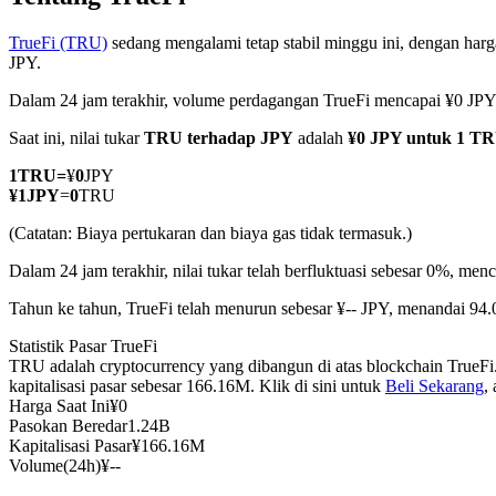
TrueFi (TRU)
sedang mengalami tetap stabil minggu ini, dengan harga
JPY.
Dalam 24 jam terakhir, volume perdagangan TrueFi mencapai ¥0 JP
COIN-M Berjangka
Saat ini, nilai tukar
TRU terhadap JPY
adalah
¥0 JPY untuk 1 T
Mata Uang Kripto Berjangka
1
TRU
=
¥
0
JPY
¥
1
JPY
=
0
TRU
TradFi
(Catatan: Biaya pertukaran dan biaya gas tidak termasuk.)
Derivatif saham, forex, logam mulia, dan komoditas
Dalam 24 jam terakhir, nilai tukar telah berfluktuasi sebesar 0%, me
Tahun ke tahun, TrueFi telah menurun sebesar ¥-- JPY, menandai 94
Statistik Pasar TrueFi
TRU adalah cryptocurrency yang dibangun di atas blockchain TrueFi
kapitalisasi pasar sebesar 166.16M. Klik di sini untuk
Beli Sekarang
,
Harga Saat Ini
¥
0
Pasokan Beredar
1.24B
Kapitalisasi Pasar
¥
166.16M
Volume(24h)
¥
--
USDC Berjangka