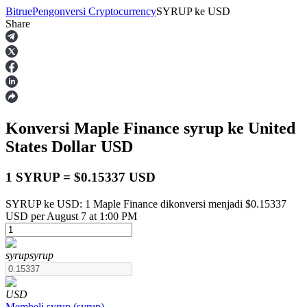
Bitrue
Pengonversi Cryptocurrency
SYRUP
ke
USD
Share
Berjangka
Konversi Maple Finance
syrup
ke United
States Dollar
USD
1 SYRUP = $0.15337 USD
SYRUP ke USD: 1 Maple Finance dikonversi menjadi $0.15337
USDT Berjangka
USD per August 7 at 1:00 PM
Kontrak berjangka menggunakan USDT sebagai jaminannya
syrup
syrup
USD
Membeli
syrup
(
syrup
)