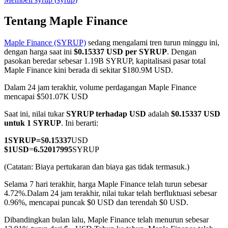
Tentang Maple Finance
Maple Finance (SYRUP)
sedang mengalami tren turun minggu ini,
COIN-M Berjangka
dengan harga saat ini
$0.15337 USD per SYRUP
. Dengan
pasokan beredar sebesar 1.19B SYRUP, kapitalisasi pasar total
Mata Uang Kripto Berjangka
Maple Finance kini berada di sekitar $180.9M USD.
Dalam 24 jam terakhir, volume perdagangan Maple Finance
mencapai $501.07K USD
TradFi
Saat ini, nilai tukar
SYRUP terhadap USD
adalah
$0.15337 USD
Derivatif saham, forex, logam mulia, dan komoditas
untuk 1 SYRUP
. Ini berarti:
1
SYRUP
=
$
0.15337
USD
$
1
USD
=
6.52017995
SYRUP
(Catatan: Biaya pertukaran dan biaya gas tidak termasuk.)
Selama 7 hari terakhir, harga Maple Finance telah turun sebesar
4.72%.
Dalam 24 jam terakhir, nilai tukar telah berfluktuasi sebesar
0.96%, mencapai puncak $0 USD dan terendah $0 USD.
Dibandingkan bulan lalu, Maple Finance telah menurun sebesar
USDC Berjangka