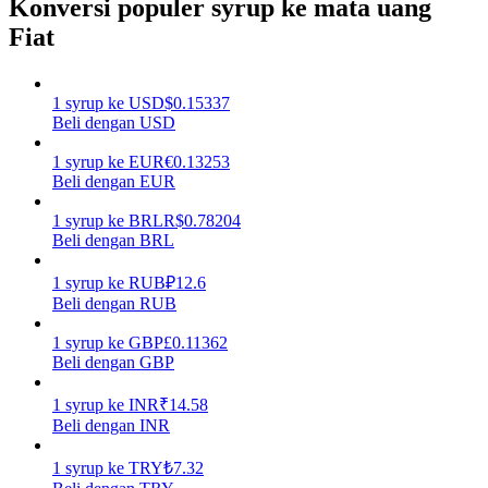
Konversi populer syrup ke mata uang
Fiat
Menghasilkan
1
syrup
ke
USD
$
0.15337
Beli dengan USD
1
syrup
ke
EUR
€
0.13253
Beli dengan EUR
1
syrup
ke
BRL
R$
0.78204
Beli dengan BRL
Babi Kekuatan
1
syrup
ke
RUB
₽
12.6
Beli dengan RUB
Dapatkan imbalan kompetitif setiap hari
1
syrup
ke
GBP
£
0.11362
Beli dengan GBP
1
syrup
ke
INR
₹
14.58
Beli dengan INR
1
syrup
ke
TRY
₺
7.32