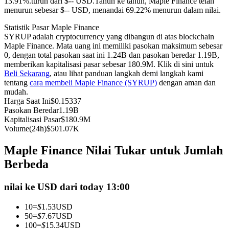
13.91%.turun dari $-- USD.
Tahun ke tahun, Maple Finance telah
menurun sebesar $-- USD, menandai 69.22% menurun dalam nilai.
Kontrak berjangka menggunakan USDC sebagai jaminannya
Statistik Pasar Maple Finance
SYRUP adalah cryptocurrency yang dibangun di atas blockchain
Maple Finance. Mata uang ini memiliki pasokan maksimum sebesar
0, dengan total pasokan saat ini 1.24B dan pasokan beredar 1.19B,
memberikan kapitalisasi pasar sebesar 180.9M. Klik di sini untuk
Beli Sekarang
, atau lihat panduan langkah demi langkah kami
tentang
cara membeli Maple Finance (SYRUP)
dengan aman dan
mudah.
Harga Saat Ini
$
0.15337
Pasokan Beredar
1.19B
Copy Trading
Kapitalisasi Pasar
$
180.9M
Volume(24h)
$
501.07K
Bergabunglah dengan pedagang top
Maple Finance Nilai Tukar untuk Jumlah
Berbeda
nilai ke USD dari today 13:00
10
=
$
1.53
USD
50
=
$
7.67
USD
100
=
$
15.34
USD