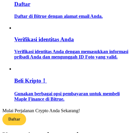
Daftar
Memandu
Daftar di Bitrue dengan alamat email Anda.
Panduan Pemula Berjangka
Verifikasi identitas Anda
Verifikasi identitas Anda dengan memasukkan informasi
pribadi Anda dan mengunggah ID Foto yang valid.
Beli Kripto！
Strategi perdagangan
Gunakan berbagai opsi pembayaran untuk membeli
Pelajari cara untuk tetap menghasilkan keuntungan
Maple Finance di Bitrue.
Mulai Perjalanan Crypto Anda Sekarang!
Daftar