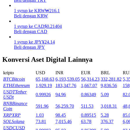
Beli dengan TRY
Mempertaruhkan
1
syrup
ke
KRW
₩
216.1
Beli dengan KRW
Pengembalian tinggi & akses instan
1
syrup
ke
CAD
$
0.21404
Beli dengan CAD
1
syrup
ke
JPY
¥
24.14
Beli dengan JPY
Konversi Aset Digital Lainnya
kripto
USD
INR
EUR
BRL
RU
BTC
Bitcoin
65,168.63
6,193,539.05
56,314.23
332,281.82
5,3
Launchpool
ETH
Ethereum
1,929.19
183,347.76
1,667.07
9,836.56
158
Staking fleksibel untuk mendapatkan token populer
USDT
Tether
0.99926
94.96
0.86349
5.09
82.
USDt
BNB
Binance
591.96
56,259.70
511.53
3,018.31
48,
Coin
XRP
XRP
1.03
98.45
0.89515
5.28
85.
SOL
Solana
73.81
7,015.46
63.78
376.37
6,0
USDC
USD