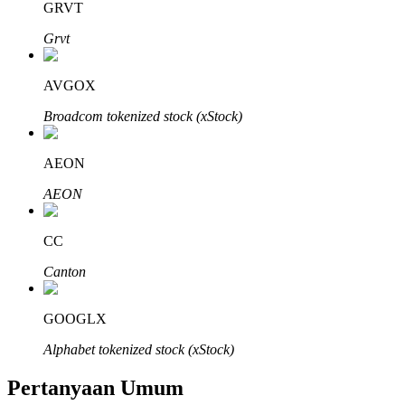
GRVT
Grvt
AVGOX
Mitra Bitrue
Broadcom tokenized stock (xStock)
AEON
AEON
CC
Canton
Afiliasi Bitrue
GOOGLX
Hingga 65% Komisi!
Alphabet tokenized stock (xStock)
Pertanyaan Umum