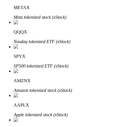
METAX
Meta tokenized stock (xStock)
Investasi Otomatis
QQQX
Raih keuntungan jangka panjang dan kepentingan fleksibel
Nasdaq tokenized ETF (xStock)
SPYX
SP500 tokenized ETF (xStock)
AMZNX
Amazon tokenized stock (xStock)
Pelajari Staking
Pelajari tentang mendapatkan penghasilan pasif
AAPLX
Bitrue
AI
Apple tokenized stock (xStock)