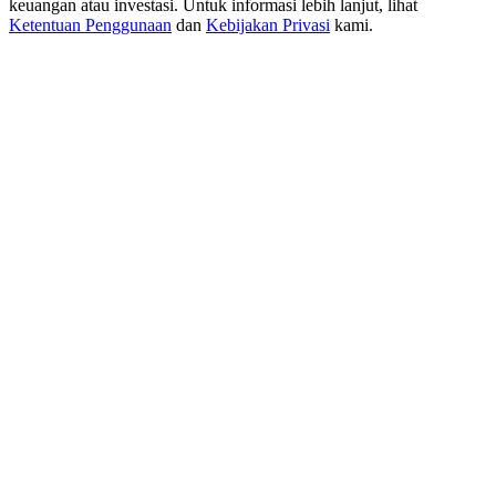
keuangan atau investasi. Untuk informasi lebih lanjut, lihat
USDT New User Exclusive 10% APR
Ketentuan Penggunaan
dan
Kebijakan Privasi
kami.
USDT Flexible Staking | Daily Rewards
BTC New User Exclusive: 6.5% APR
BTC Flexible Staking | Daily Rewards
Lebih Banyak Acara
Menangkan Hadiah dan Hadiah Eksklusif
Pusat Hadiah