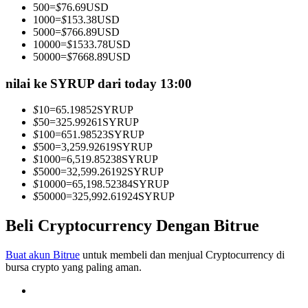
500
=
$
76.69
USD
Menjadi Pedagang Salinan
1000
=
$
153.38
USD
5000
=
$
766.89
USD
Nikmati pembagian keuntungan dan komisi copy trading
10000
=
$
1533.78
USD
50000
=
$
7668.89
USD
nilai ke SYRUP dari today 13:00
$
10
=
65.19852
SYRUP
$
50
=
325.99261
SYRUP
$
100
=
651.98523
SYRUP
$
500
=
3,259.92619
SYRUP
$
1000
=
6,519.85238
SYRUP
$
5000
=
32,599.26192
SYRUP
Informasi
$
10000
=
65,198.52384
SYRUP
$
50000
=
325,992.61924
SYRUP
Analisis data besar termasuk info perdagangan, dll.
Beli Cryptocurrency Dengan Bitrue
Buat akun Bitrue
untuk membeli dan menjual Cryptocurrency di
bursa crypto yang paling aman.