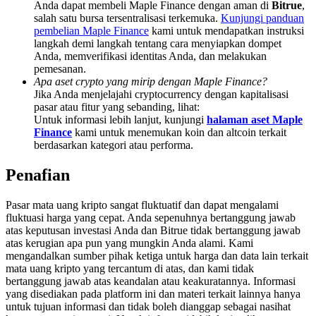
Anda dapat membeli Maple Finance dengan aman di
Bitrue
,
Deposit & Trade BTC to Share 25000 USDT prize pool!
salah satu bursa tersentralisasi terkemuka.
Kunjungi panduan
pembelian Maple Finance
kami untuk mendapatkan instruksi
langkah demi langkah tentang cara menyiapkan dompet
Anda, memverifikasi identitas Anda, dan melakukan
Deposit CASHCAT & Win
pemesanan.
Apa aset crypto yang mirip dengan Maple Finance?
Share 500000 CASHCAT prize pool
Jika Anda menjelajahi cryptocurrency dengan kapitalisasi
pasar atau fitur yang sebanding, lihat:
Untuk informasi lebih lanjut, kunjungi
halaman aset Maple
Finance
kami untuk menemukan koin dan altcoin terkait
berdasarkan kategori atau performa.
Exclusive for BitMart Users
Penafian
Register & Trade to Win 500,000 USDT
Pasar mata uang kripto sangat fluktuatif dan dapat mengalami
fluktuasi harga yang cepat. Anda sepenuhnya bertanggung jawab
atas keputusan investasi Anda dan Bitrue tidak bertanggung jawab
Precious Metals Trading Carnival
atas kerugian apa pun yang mungkin Anda alami. Kami
mengandalkan sumber pihak ketiga untuk harga dan data lain terkait
Trade Gold & Silver · 33,333 USDT Bonus
mata uang kripto yang tercantum di atas, dan kami tidak
bertanggung jawab atas keandalan atau keakuratannya. Informasi
yang disediakan pada platform ini dan materi terkait lainnya hanya
untuk tujuan informasi dan tidak boleh dianggap sebagai nasihat