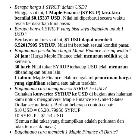
Berapa harga 1 SYRUP dalam USD?
Hingga saat ini,
1 Maple Finance (SYRUP) kira-kira
bernilai $0.15337 USD
. Nilai ini diperbarui secara waktu
nyata berdasarkan kurs pasar.
Berapa banyak SYRUP yang bisa saya dapatkan untuk 1
USD?
Referensi
Berdasarkan kurs saat ini,
$1 USD dapat membeli
Undang teman untuk mendapatkan imbalan tunai
6.52017995 SYRUP
. Nilai ini berubah sesuai kondisi pasar.
Bagaimana perubahan harga Maple Finance seiring waktu?
BTC Welcome Rewards
24 jam:
Harga Maple Finance telah
menurun sedikit
sejak
kemarin.
30 hari:
Nilai tukar SYRUP terhadap USD telah
menurun
dibandingkan bulan lalu.
1 tahun:
Maple Finance telah mengalami
penurunan harga
yang signifikan
selama satu tahun terakhir.
Bagaimana cara mengonversi SYRUP ke USD?
Gunakan
konverter SYRUP ke USD
di bagian atas halaman
kami untuk mengonversi Maple Finance ke United States
Dollar secara instan. Berikut beberapa contoh cepat:
$10 USD = 65.20179956 SYRUP
10 SYRUP = $1.53 USD
(Semua nilai tukar yang ditampilkan adalah perkiraan dan
tidak termasuk biaya.)
BTC Welcome Rewards
Bagaimana cara membeli 1 Maple Finance di Bitrue?