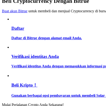
Beli Cryptocurrency Dengan Bitrue
Menjadi Pedagang Salinan
Buat akun Bitrue
untuk membeli dan menjual Cryptocurrency di bursa
Nikmati pembagian keuntungan dan komisi copy trading
Daftar
Daftar di Bitrue dengan alamat email Anda.
Verifikasi identitas Anda
Informasi
Verifikasi identitas Anda dengan memasukkan informasi 
Analisis data besar termasuk info perdagangan, dll.
Beli Kripto！
Gunakan berbagai opsi pembayaran untuk membeli Solar d
Mulai Perjalanan Crypto Anda Sekarang!