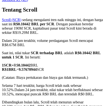
Tentang Scroll
Scroll (SCR)
sedang mengalami tren naik minggu ini, dengan harga
COIN-M Berjangka
saat ini
R$0.10442 BRL per SCR
. Dengan pasokan beredar
sebesar 190M SCR, kapitalisasi pasar total Scroll kini berada di
Mata Uang Kripto Berjangka
sekitar R$19.29M BRL.
Dalam 24 jam terakhir, volume perdagangan Scroll mencapai
R$8.67M BRL
TradFi
Saat ini, nilai tukar
SCR terhadap BRL
adalah
R$0.10442 BRL
Derivatif saham, forex, logam mulia, dan komoditas
untuk 1 SCR
. Ini berarti:
1
SCR
=
R$
0.10442
BRL
R$
1
BRL
=
9.57670944
SCR
(Catatan: Biaya pertukaran dan biaya gas tidak termasuk.)
Selama 7 hari terakhir, harga Scroll telah naik sebesar
10.52%.
Dalam 24 jam terakhir, nilai tukar telah berfluktuasi sebesar
10.52%, mencapai puncak R$0 BRL dan terendah R$0 BRL.
Dibandingkan bulan lalu, Scroll telah menurun sebesar
USDC Berjangka