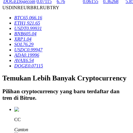
DOGE
Dogecoin
0.07115
6.76
0.06155
0.36268
5.8
USD
INR
EUR
BRL
RUB
TRY
BTC
65,066.16
Penguncian BTR
ETH
1,921.65
USDT
0.99931
Investasi eksklusif untuk pemegang BTR
BNB
605.04
XRP
1.04
SOL
76.29
USDC
0.99947
ADA
0.19996
AVAX
6.54
DOGE
0.07115
Temukan Lebih Banyak Cryptocurrency
Pinjaman
Pilihan cryptocurrency yang baru terdaftar dan
tren di
Bitrue
.
Layanan pinjaman yang didukung Crypto
CC
Canton