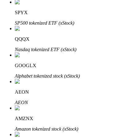
SPYX
SP500 tokenized ETF (xStock)
Investasi Otomatis
Raih keuntungan jangka panjang dan kepentingan fleksibel
QQQX
Nasdaq tokenized ETF (xStock)
GOOGLX
Alphabet tokenized stock (xStock)
AEON
Pelajari Staking
AEON
Pelajari tentang mendapatkan penghasilan pasif
AMZNX
Bitrue
AI
Amazon tokenized stock (xStock)