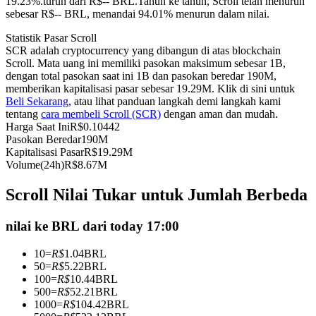
19.23%.turun dari R$-- BRL.
Tahun ke tahun, Scroll telah menurun
sebesar R$-- BRL, menandai 94.01% menurun dalam nilai.
Kontrak berjangka menggunakan USDC sebagai jaminannya
Statistik Pasar Scroll
SCR adalah cryptocurrency yang dibangun di atas blockchain
Scroll. Mata uang ini memiliki pasokan maksimum sebesar 1B,
dengan total pasokan saat ini 1B dan pasokan beredar 190M,
memberikan kapitalisasi pasar sebesar 19.29M. Klik di sini untuk
Beli Sekarang
, atau lihat panduan langkah demi langkah kami
tentang
cara membeli Scroll (SCR)
dengan aman dan mudah.
Harga Saat Ini
R$
0.10442
Pasokan Beredar
190M
Kapitalisasi Pasar
R$
19.29M
Copy Trading
Volume(24h)
R$
8.67M
Bergabunglah dengan pedagang top
Scroll Nilai Tukar untuk Jumlah Berbeda
nilai ke BRL dari today 17:00
10
=
R$
1.04
BRL
50
=
R$
5.22
BRL
100
=
R$
10.44
BRL
500
=
R$
52.21
BRL
1000
=
R$
104.42
BRL