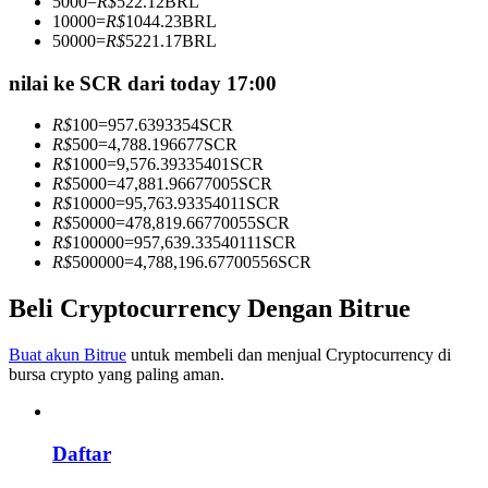
5000
=
R$
522.12
BRL
Menjadi Pedagang Salinan
10000
=
R$
1044.23
BRL
50000
=
R$
5221.17
BRL
Nikmati pembagian keuntungan dan komisi copy trading
nilai ke SCR dari today 17:00
R$
100
=
957.6393354
SCR
R$
500
=
4,788.196677
SCR
R$
1000
=
9,576.39335401
SCR
R$
5000
=
47,881.96677005
SCR
R$
10000
=
95,763.93354011
SCR
R$
50000
=
478,819.66770055
SCR
R$
100000
=
957,639.33540111
SCR
R$
500000
=
4,788,196.67700556
SCR
Informasi
Beli Cryptocurrency Dengan Bitrue
Analisis data besar termasuk info perdagangan, dll.
Buat akun Bitrue
untuk membeli dan menjual Cryptocurrency di
bursa crypto yang paling aman.
Daftar