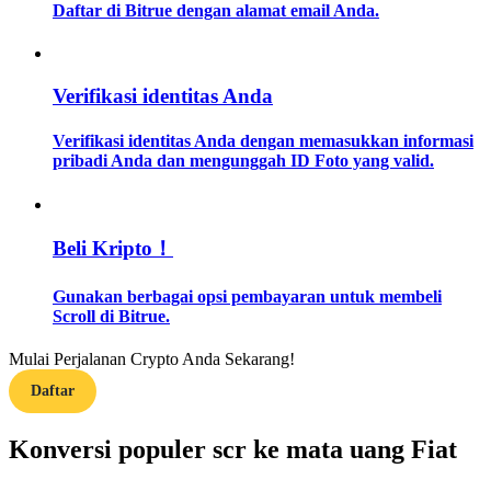
Daftar di Bitrue dengan alamat email Anda.
Memandu
Panduan Pemula Berjangka
Verifikasi identitas Anda
Verifikasi identitas Anda dengan memasukkan informasi
pribadi Anda dan mengunggah ID Foto yang valid.
Beli Kripto！
Gunakan berbagai opsi pembayaran untuk membeli
Strategi perdagangan
Scroll di Bitrue.
Pelajari cara untuk tetap menghasilkan keuntungan
Mulai Perjalanan Crypto Anda Sekarang!
Daftar
Konversi populer scr ke mata uang Fiat