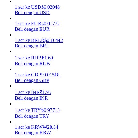
1
scr
ke
USD
$
0.02048
Menghasilkan
Beli dengan USD
1
scr
ke
EUR
€
0.01772
Beli dengan EUR
1
scr
ke
BRL
R$
0.10442
Beli dengan BRL
1
scr
ke
RUB
₽
1.69
Beli dengan RUB
1
scr
ke
GBP
£
0.01518
Babi Kekuatan
Beli dengan GBP
Dapatkan imbalan kompetitif setiap hari
1
scr
ke
INR
₹
1.95
Beli dengan INR
1
scr
ke
TRY
₺
0.97713
Beli dengan TRY
1
scr
ke
KRW
₩
28.84
Beli dengan KRW