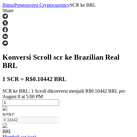
Bitrue
Pengonversi Cryptocurrency
SCR
ke
BRL
Share
Berjangka
Konversi Scroll
scr
ke Brazilian Real
BRL
1 SCR = R$0.10442 BRL
SCR ke BRL: 1 Scroll dikonversi menjadi R$0.10442 BRL per
USDT Berjangka
August 8 at 5:00 PM
Kontrak berjangka menggunakan USDT sebagai jaminannya
scr
scr
BRL
Membeli
scr
(
scr
)