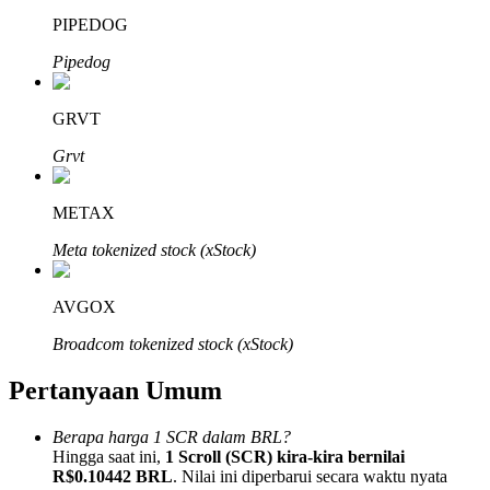
PIPEDOG
Pipedog
GRVT
Mitra Bitrue
Grvt
METAX
Meta tokenized stock (xStock)
AVGOX
Broadcom tokenized stock (xStock)
Afiliasi Bitrue
Pertanyaan Umum
Hingga 65% Komisi!
Berapa harga 1 SCR dalam BRL?
Hingga saat ini,
1 Scroll (SCR) kira-kira bernilai
R$0.10442 BRL
. Nilai ini diperbarui secara waktu nyata