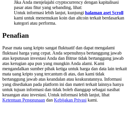
Jika Anda menjelajahi cryptocurrency dengan kapitalisasi
Deposit & Trade BTC to Share 25000 USDT prize pool!
pasar atau fitur yang sebanding, lihat:
Untuk informasi lebih lanjut, kunjungi
halaman aset Scroll
kami untuk menemukan koin dan altcoin terkait berdasarkan
kategori atau performa.
Deposit CASHCAT & Win
Penafian
Share 500000 CASHCAT prize pool
Pasar mata uang kripto sangat fluktuatif dan dapat mengalami
fluktuasi harga yang cepat. Anda sepenuhnya bertanggung jawab
atas keputusan investasi Anda dan Bitrue tidak bertanggung jawab
Exclusive for BitMart Users
atas kerugian apa pun yang mungkin Anda alami. Kami
mengandalkan sumber pihak ketiga untuk harga dan data lain terkait
Register & Trade to Win 500,000 USDT
mata uang kripto yang tercantum di atas, dan kami tidak
bertanggung jawab atas keandalan atau keakuratannya. Informasi
yang disediakan pada platform ini dan materi terkait lainnya hanya
untuk tujuan informasi dan tidak boleh dianggap sebagai nasihat
keuangan atau investasi. Untuk informasi lebih lanjut, lihat
Precious Metals Trading Carnival
Ketentuan Penggunaan
dan
Kebijakan Privasi
kami.
Trade Gold & Silver · 33,333 USDT Bonus