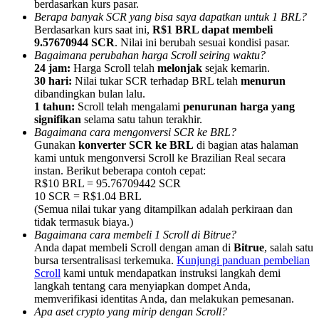
berdasarkan kurs pasar.
Berapa banyak SCR yang bisa saya dapatkan untuk 1 BRL?
Berdasarkan kurs saat ini,
R$1 BRL dapat membeli
9.57670944 SCR
. Nilai ini berubah sesuai kondisi pasar.
Bagaimana perubahan harga Scroll seiring waktu?
24 jam:
Harga Scroll telah
melonjak
sejak kemarin.
30 hari:
Nilai tukar SCR terhadap BRL telah
menurun
Referensi
dibandingkan bulan lalu.
Undang teman untuk mendapatkan imbalan tunai
1 tahun:
Scroll telah mengalami
penurunan harga yang
signifikan
selama satu tahun terakhir.
BTC Welcome Rewards
Bagaimana cara mengonversi SCR ke BRL?
Gunakan
konverter SCR ke BRL
di bagian atas halaman
kami untuk mengonversi Scroll ke Brazilian Real secara
instan. Berikut beberapa contoh cepat:
R$10 BRL = 95.76709442 SCR
10 SCR = R$1.04 BRL
(Semua nilai tukar yang ditampilkan adalah perkiraan dan
tidak termasuk biaya.)
Bagaimana cara membeli 1 Scroll di Bitrue?
Anda dapat membeli Scroll dengan aman di
Bitrue
, salah satu
bursa tersentralisasi terkemuka.
Kunjungi panduan pembelian
Scroll
kami untuk mendapatkan instruksi langkah demi
langkah tentang cara menyiapkan dompet Anda,
memverifikasi identitas Anda, dan melakukan pemesanan.
BTC Welcome Rewards
Apa aset crypto yang mirip dengan Scroll?