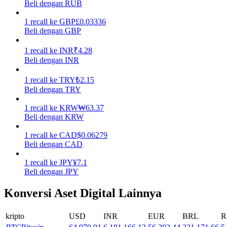
Beli dengan RUB
Menghasilkan
1
recall
ke
GBP
£
0.03336
Beli dengan GBP
1
recall
ke
INR
₹
4.28
Beli dengan INR
1
recall
ke
TRY
₺
2.15
Beli dengan TRY
1
recall
ke
KRW
₩
63.37
Beli dengan KRW
Babi Kekuatan
1
recall
ke
CAD
$
0.06279
Dapatkan imbalan kompetitif setiap hari
Beli dengan CAD
1
recall
ke
JPY
¥
7.1
Beli dengan JPY
Konversi Aset Digital Lainnya
kripto
USD
INR
EUR
BRL
R