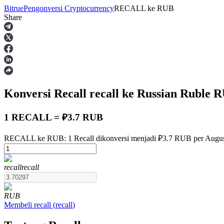
Bitrue
Pengonversi Cryptocurrency
RECALL
ke
RUB
Share
Berjangka
Konversi Recall
recall
ke Russian Ruble
R
1 RECALL = ₽3.7 RUB
RECALL ke RUB: 1 Recall dikonversi menjadi ₽3.7 RUB per Augus
USDT Berjangka
recall
recall
Kontrak berjangka menggunakan USDT sebagai jaminannya
RUB
Membeli
recall
(
recall
)