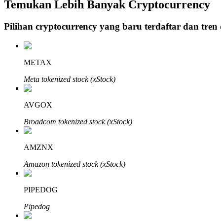
Temukan Lebih Banyak Cryptocurrency
Pilihan cryptocurrency yang baru terdaftar dan tren
Penguncian BTR
Investasi eksklusif untuk pemegang BTR
METAX
Meta tokenized stock (xStock)
AVGOX
Broadcom tokenized stock (xStock)
AMZNX
Pinjaman
Amazon tokenized stock (xStock)
Layanan pinjaman yang didukung Crypto
PIPEDOG
Pipedog