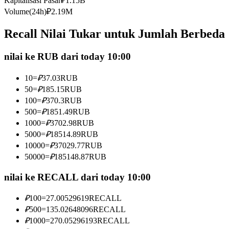
Kapitalisasi Pasar
₽
1.15B
Kontrak berjangka menggunakan USDC sebagai jaminannya
Volume(24h)
₽
2.19M
Recall Nilai Tukar untuk Jumlah Berbeda
nilai ke RUB dari today 10:00
10
=
₽
37.03
RUB
50
=
₽
185.15
RUB
100
=
₽
370.3
RUB
500
=
₽
1851.49
RUB
Copy Trading
1000
=
₽
3702.98
RUB
Bergabunglah dengan pedagang top
5000
=
₽
18514.89
RUB
10000
=
₽
37029.77
RUB
50000
=
₽
185148.87
RUB
nilai ke RECALL dari today 10:00
₽
100
=
27.00529619
RECALL
₽
500
=
135.02648096
RECALL
₽
1000
=
270.05296193
RECALL