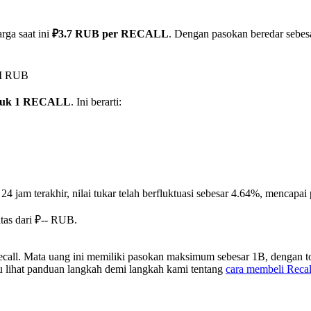
rga saat ini
₽3.7 RUB per RECALL
. Dengan pasokan beredar sebesa
9M RUB
tuk 1 RECALL
. Ini berarti:
24 jam terakhir, nilai tukar telah berfluktuasi sebesar 4.64%, menca
tas dari ₽-- RUB.
call. Mata uang ini memiliki pasokan maksimum sebesar 1B, dengan t
au lihat panduan langkah demi langkah kami tentang
cara membeli Rec