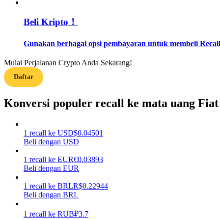
Beli Kripto！
Memandu
Panduan Pemula Berjangka
Gunakan berbagai opsi pembayaran untuk membeli Recall 
Mulai Perjalanan Crypto Anda Sekarang!
Daftar
Konversi populer recall ke mata uang Fiat
1
recall
ke
USD
$
0.04501
Strategi perdagangan
Beli dengan USD
Pelajari cara untuk tetap menghasilkan keuntungan
1
recall
ke
EUR
€
0.03893
Beli dengan EUR
1
recall
ke
BRL
R$
0.22944
Beli dengan BRL
1
recall
ke
RUB
₽
3.7