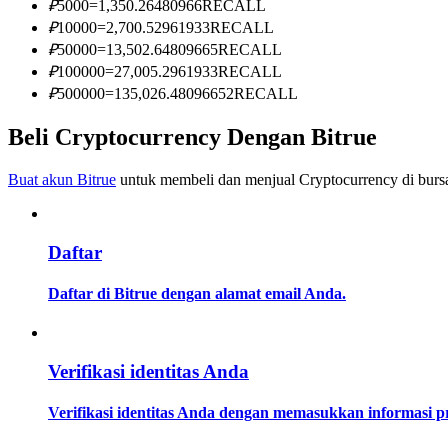
₽
5000
=
1,350.26480966
RECALL
Menjadi Pedagang Salinan
₽
10000
=
2,700.52961933
RECALL
Nikmati pembagian keuntungan dan komisi copy trading
₽
50000
=
13,502.64809665
RECALL
₽
100000
=
27,005.2961933
RECALL
₽
500000
=
135,026.48096652
RECALL
Beli Cryptocurrency Dengan Bitrue
Buat akun Bitrue
untuk membeli dan menjual Cryptocurrency di bursa
Daftar
Informasi
Analisis data besar termasuk info perdagangan, dll.
Daftar di Bitrue dengan alamat email Anda.
Verifikasi identitas Anda
Verifikasi identitas Anda dengan memasukkan informasi 