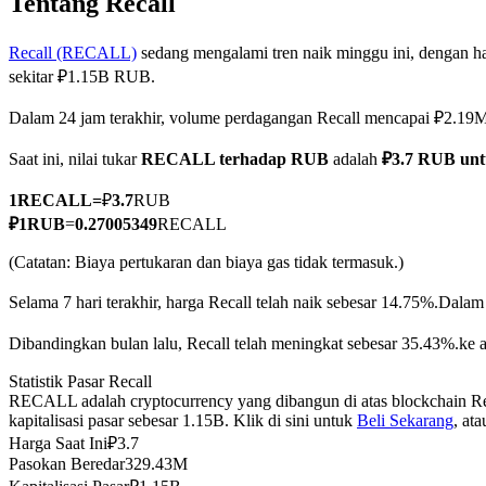
Tentang Recall
Recall (RECALL)
sedang mengalami tren naik minggu ini, dengan ha
sekitar ₽1.15B RUB.
COIN-M Berjangka
Dalam 24 jam terakhir, volume perdagangan Recall mencapai ₽2.1
Mata Uang Kripto Berjangka
Saat ini, nilai tukar
RECALL terhadap RUB
adalah
₽3.7 RUB un
1
RECALL
=
₽
3.7
RUB
TradFi
₽
1
RUB
=
0.27005349
RECALL
Derivatif saham, forex, logam mulia, dan komoditas
(Catatan: Biaya pertukaran dan biaya gas tidak termasuk.)
Selama 7 hari terakhir, harga Recall telah naik sebesar 14.75%.
Dalam 
Dibandingkan bulan lalu, Recall telah meningkat sebesar 35.43%.ke a
Statistik Pasar Recall
RECALL adalah cryptocurrency yang dibangun di atas blockchain Re
kapitalisasi pasar sebesar 1.15B. Klik di sini untuk
Beli Sekarang
, at
Harga Saat Ini
₽
3.7
Pasokan Beredar
329.43M
USDC Berjangka