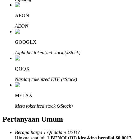
AEON
AEON
Mitra Bitrue
GOOGLX
Alphabet tokenized stock (xStock)
QQQX
Nasdaq tokenized ETF (xStock)
METAX
Afiliasi Bitrue
Meta tokenized stock (xStock)
Hingga 65% Komisi!
Pertanyaan Umum
Berapa harga 1 QI dalam USD?
Hingga saat ini,
1 BENQI (QI) kira-kira bernilai $0.0013