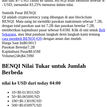
atas dari $-- USD.
Tahun ke tahun, BENQI telah menurun sebesar $-
- USD, menandai 83.25% menurun dalam nilai.
Kontrak berjangka menggunakan USDC sebagai jaminannya
Statistik Pasar BENQI
QI adalah cryptocurrency yang dibangun di atas blockchain
BENQI. Mata uang ini memiliki pasokan maksimum sebesar 7.2B,
dengan total pasokan saat ini 7.2B dan pasokan beredar 7.2B,
memberikan kapitalisasi pasar sebesar 8.65M. Klik di sini untuk
Beli
Sekarang
, atau lihat panduan langkah demi langkah kami tentang
cara membeli BENQI (QI)
dengan aman dan mudah.
Harga Saat Ini
$
0.0013
Pasokan Beredar
7.2B
Kapitalisasi Pasar
$
8.65M
Copy Trading
Volume(24h)
$
4.59M
Bergabunglah dengan pedagang top
BENQI Nilai Tukar untuk Jumlah
Berbeda
nilai ke USD dari today 04:00
10
=
$
0.01301
USD
50
=
$
0.06509
USD
100
=
$
0.13019
USD
500
=
$
0.65097
USD