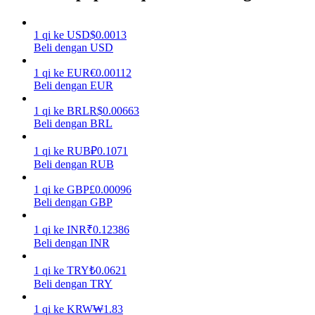
Menghasilkan
1
qi
ke
USD
$
0.0013
Beli dengan USD
1
qi
ke
EUR
€
0.00112
Beli dengan EUR
1
qi
ke
BRL
R$
0.00663
Beli dengan BRL
1
qi
ke
RUB
₽
0.1071
Beli dengan RUB
Babi Kekuatan
1
qi
ke
GBP
£
0.00096
Dapatkan imbalan kompetitif setiap hari
Beli dengan GBP
1
qi
ke
INR
₹
0.12386
Beli dengan INR
1
qi
ke
TRY
₺
0.0621
Beli dengan TRY
1
qi
ke
KRW
₩
1.83