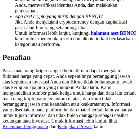
Deposit & Trade BTC to Share 25000 USDT prize pool!
Anda, memverifikasi identitas Anda, dan melakukan
pemesanan.
Apa aset crypto yang mirip dengan BENQI?
Jika Anda menjelajahi cryptocurrency dengan kapitalisasi
pasar atau fitur yang sebanding, lihat:
Deposit CASHCAT & Win
Untuk informasi lebih lanjut, kunjungi
halaman aset BENQI
kami untuk menemukan koin dan altcoin terkait berdasarkan
Share 500000 CASHCAT prize pool
kategori atau performa.
Penafian
Exclusive for BitMart Users
Pasar mata uang kripto sangat fluktuatif dan dapat mengalami
fluktuasi harga yang cepat. Anda sepenuhnya bertanggung jawab
Register & Trade to Win 500,000 USDT
atas keputusan investasi Anda dan Bitrue tidak bertanggung jawab
atas kerugian apa pun yang mungkin Anda alami. Kami
mengandalkan sumber pihak ketiga untuk harga dan data lain terkait
mata uang kripto yang tercantum di atas, dan kami tidak
Precious Metals Trading Carnival
bertanggung jawab atas keandalan atau keakuratannya. Informasi
yang disediakan pada platform ini dan materi terkait lainnya hanya
Trade Gold & Silver · 33,333 USDT Bonus
untuk tujuan informasi dan tidak boleh dianggap sebagai nasihat
keuangan atau investasi. Untuk informasi lebih lanjut, lihat
Ketentuan Penggunaan
dan
Kebijakan Privasi
kami.