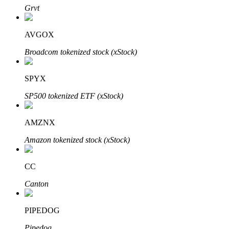
Grvt
AVGOX
Investasi Otomatis
Broadcom tokenized stock (xStock)
Raih keuntungan jangka panjang dan kepentingan fleksibel
SPYX
SP500 tokenized ETF (xStock)
AMZNX
Amazon tokenized stock (xStock)
CC
Pelajari Staking
Canton
Pelajari tentang mendapatkan penghasilan pasif
Bitrue
AI
PIPEDOG
Pipedog