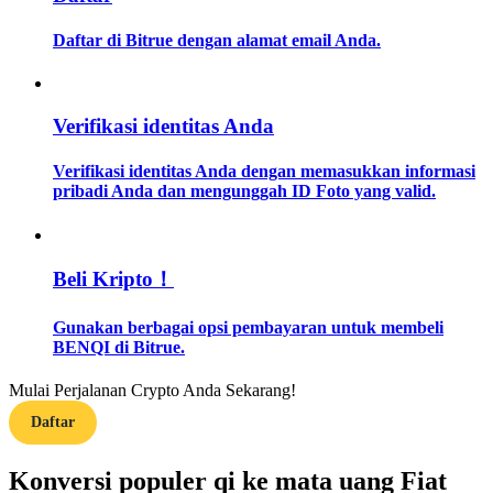
Daftar di Bitrue dengan alamat email Anda.
Memandu
Panduan Pemula Berjangka
Verifikasi identitas Anda
Verifikasi identitas Anda dengan memasukkan informasi
pribadi Anda dan mengunggah ID Foto yang valid.
Beli Kripto！
Strategi perdagangan
Gunakan berbagai opsi pembayaran untuk membeli
BENQI di Bitrue.
Pelajari cara untuk tetap menghasilkan keuntungan
Mulai Perjalanan Crypto Anda Sekarang!
Daftar
Konversi populer qi ke mata uang Fiat