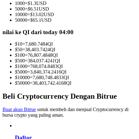
1000
=
$
1.3
USD
Menjadi Pedagang Salinan
5000
=
$
6.51
USD
10000
=
$
13.02
USD
Nikmati pembagian keuntungan dan komisi copy trading
50000
=
$
65.1
USD
nilai ke QI dari today 04:00
$
10
=
7,680.7484
QI
$
50
=
38,403.7424
QI
$
100
=
76,807.4848
QI
$
500
=
384,037.4241
QI
$
1000
=
768,074.8483
QI
$
5000
=
3,840,374.2416
QI
$
10000
=
7,680,748.4833
QI
Informasi
$
50000
=
38,403,742.4168
QI
Analisis data besar termasuk info perdagangan, dll.
Beli Cryptocurrency Dengan Bitrue
Buat akun Bitrue
untuk membeli dan menjual Cryptocurrency di
bursa crypto yang paling aman.
Daftar