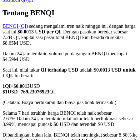
Tentang BENQI
BENQI (QI)
sedang mengalami tren naik minggu ini, dengan harga
COIN-M Berjangka
saat ini
$0.0013 USD per QI
. Dengan pasokan beredar sebesar
7.2B QI, kapitalisasi pasar total BENQI kini berada di sekitar
Mata Uang Kripto Berjangka
$8.65M USD.
Dalam 24 jam terakhir, volume perdagangan BENQI mencapai
$4.59M USD
TradFi
Saat ini, nilai tukar
QI terhadap USD
adalah
$0.0013 USD untuk
Derivatif saham, forex, logam mulia, dan komoditas
1 QI
. Ini berarti:
1
QI
=
$
0.0013
USD
$
1
USD
=
769.23076923
QI
(Catatan: Biaya pertukaran dan biaya gas tidak termasuk.)
Selama 7 hari terakhir, harga BENQI telah naik sebesar
2.67%.
Dalam 24 jam terakhir, nilai tukar telah berfluktuasi sebesar
3.99%, mencapai puncak $0 USD dan terendah $0 USD.
Dibandingkan bulan lalu, BENQI telah meningkat sebesar 8.58%.ke
USDC Berjangka