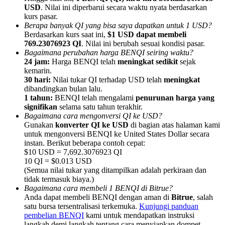
USD
. Nilai ini diperbarui secara waktu nyata berdasarkan
kurs pasar.
Berapa banyak QI yang bisa saya dapatkan untuk 1 USD?
Berdasarkan kurs saat ini,
$1 USD dapat membeli
769.23076923 QI
. Nilai ini berubah sesuai kondisi pasar.
Bagaimana perubahan harga BENQI seiring waktu?
Referensi
24 jam:
Harga BENQI telah
meningkat sedikit
sejak
kemarin.
Undang teman untuk mendapatkan imbalan tunai
30 hari:
Nilai tukar QI terhadap USD telah
meningkat
dibandingkan bulan lalu.
BTC Welcome Rewards
1 tahun:
BENQI telah mengalami
penurunan harga yang
signifikan
selama satu tahun terakhir.
Bagaimana cara mengonversi QI ke USD?
Gunakan
konverter QI ke USD
di bagian atas halaman kami
untuk mengonversi BENQI ke United States Dollar secara
instan. Berikut beberapa contoh cepat:
$10 USD = 7,692.3076923 QI
10 QI = $0.013 USD
(Semua nilai tukar yang ditampilkan adalah perkiraan dan
tidak termasuk biaya.)
Bagaimana cara membeli 1 BENQI di Bitrue?
Anda dapat membeli BENQI dengan aman di
Bitrue
, salah
satu bursa tersentralisasi terkemuka.
Kunjungi panduan
BTC Welcome Rewards
pembelian BENQI
kami untuk mendapatkan instruksi
langkah demi langkah tentang cara menyiapkan dompet