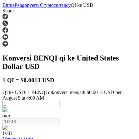
Bitrue
Pengonversi Cryptocurrency
QI
ke
USD
Share
Berjangka
Konversi BENQI
qi
ke United States
Dollar
USD
1 QI = $0.0013 USD
QI ke USD: 1 BENQI dikonversi menjadi $0.0013 USD per
USDT Berjangka
August 9 at 4:00 AM
Kontrak berjangka menggunakan USDT sebagai jaminannya
qi
qi
USD
Membeli
qi
(
qi
)