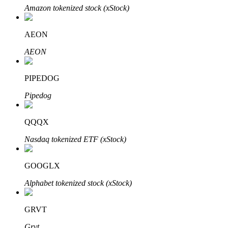
Amazon tokenized stock (xStock)
AEON
Investasi Otomatis
AEON
Raih keuntungan jangka panjang dan kepentingan fleksibel
PIPEDOG
Pipedog
QQQX
Nasdaq tokenized ETF (xStock)
GOOGLX
Pelajari Staking
Alphabet tokenized stock (xStock)
Pelajari tentang mendapatkan penghasilan pasif
Bitrue
AI
GRVT
Grvt