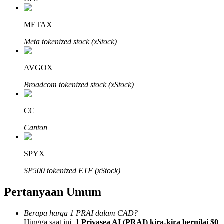
METAX
Meta tokenized stock (xStock)
Mitra Bitrue
AVGOX
Broadcom tokenized stock (xStock)
CC
Canton
SPYX
Afiliasi Bitrue
SP500 tokenized ETF (xStock)
Hingga 65% Komisi!
Pertanyaan Umum
Berapa harga 1 PRAI dalam CAD?
Hingga saat ini,
1 Privasea AI (PRAI) kira-kira bernilai $0