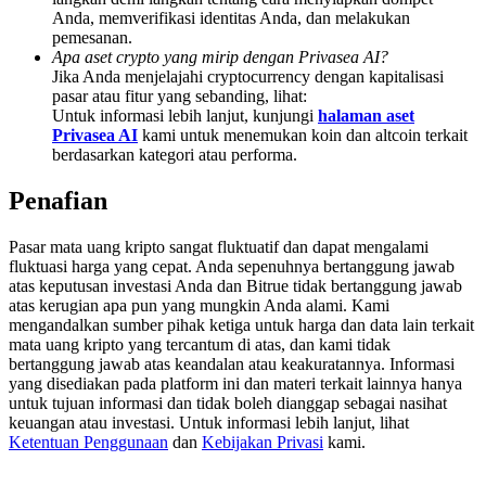
Deposit & Trade BTC to Share 25000 USDT prize pool!
Anda, memverifikasi identitas Anda, dan melakukan
pemesanan.
Apa aset crypto yang mirip dengan Privasea AI?
Jika Anda menjelajahi cryptocurrency dengan kapitalisasi
pasar atau fitur yang sebanding, lihat:
Deposit CASHCAT & Win
Untuk informasi lebih lanjut, kunjungi
halaman aset
Privasea AI
kami untuk menemukan koin dan altcoin terkait
Share 500000 CASHCAT prize pool
berdasarkan kategori atau performa.
Penafian
Exclusive for BitMart Users
Pasar mata uang kripto sangat fluktuatif dan dapat mengalami
fluktuasi harga yang cepat. Anda sepenuhnya bertanggung jawab
Register & Trade to Win 500,000 USDT
atas keputusan investasi Anda dan Bitrue tidak bertanggung jawab
atas kerugian apa pun yang mungkin Anda alami. Kami
mengandalkan sumber pihak ketiga untuk harga dan data lain terkait
mata uang kripto yang tercantum di atas, dan kami tidak
Precious Metals Trading Carnival
bertanggung jawab atas keandalan atau keakuratannya. Informasi
yang disediakan pada platform ini dan materi terkait lainnya hanya
Trade Gold & Silver · 33,333 USDT Bonus
untuk tujuan informasi dan tidak boleh dianggap sebagai nasihat
keuangan atau investasi. Untuk informasi lebih lanjut, lihat
Ketentuan Penggunaan
dan
Kebijakan Privasi
kami.