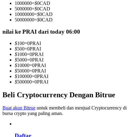
1000000
=
$
0
CAD
Menjadi Pedagang Salinan
5000000
=
$
0
CAD
10000000
=
$
0
CAD
Nikmati pembagian keuntungan dan komisi copy trading
50000000
=
$
0
CAD
nilai ke PRAI dari today 06:00
$
100
=
0
PRAI
$
500
=
0
PRAI
$
1000
=
0
PRAI
$
5000
=
0
PRAI
$
10000
=
0
PRAI
$
50000
=
0
PRAI
$
100000
=
0
PRAI
Informasi
$
500000
=
0
PRAI
Analisis data besar termasuk info perdagangan, dll.
Beli Cryptocurrency Dengan Bitrue
Buat akun Bitrue
untuk membeli dan menjual Cryptocurrency di
bursa crypto yang paling aman.
Daftar