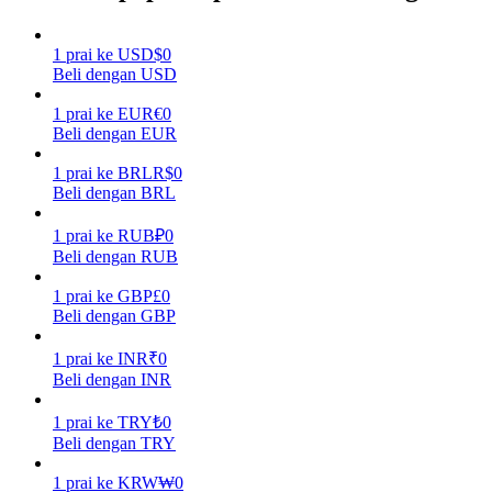
Menghasilkan
1
prai
ke
USD
$
0
Beli dengan USD
1
prai
ke
EUR
€
0
Beli dengan EUR
1
prai
ke
BRL
R$
0
Beli dengan BRL
1
prai
ke
RUB
₽
0
Beli dengan RUB
Babi Kekuatan
1
prai
ke
GBP
£
0
Dapatkan imbalan kompetitif setiap hari
Beli dengan GBP
1
prai
ke
INR
₹
0
Beli dengan INR
1
prai
ke
TRY
₺
0
Beli dengan TRY
1
prai
ke
KRW
₩
0