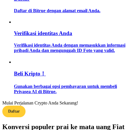
Daftar di Bitrue dengan alamat email Anda.
Memandu
Panduan Pemula Berjangka
Verifikasi identitas Anda
Verifikasi identitas Anda dengan memasukkan informasi
pribadi Anda dan mengunggah ID Foto yang valid.
Beli Kripto！
Strategi perdagangan
Gunakan berbagai opsi pembayaran untuk membeli
Privasea AI di Bitrue.
Pelajari cara untuk tetap menghasilkan keuntungan
Mulai Perjalanan Crypto Anda Sekarang!
Daftar
Konversi populer prai ke mata uang Fiat