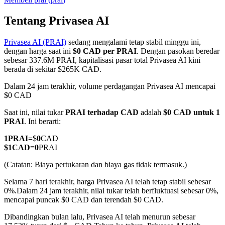
Tentang Privasea AI
Privasea AI (PRAI)
sedang mengalami tetap stabil minggu ini,
COIN-M Berjangka
dengan harga saat ini
$0 CAD per PRAI
. Dengan pasokan beredar
sebesar 337.6M PRAI, kapitalisasi pasar total Privasea AI kini
Mata Uang Kripto Berjangka
berada di sekitar $265K CAD.
Dalam 24 jam terakhir, volume perdagangan Privasea AI mencapai
$0 CAD
TradFi
Saat ini, nilai tukar
PRAI terhadap CAD
adalah
$0 CAD untuk 1
Derivatif saham, forex, logam mulia, dan komoditas
PRAI
. Ini berarti:
1
PRAI
=
$
0
CAD
$
1
CAD
=
0
PRAI
(Catatan: Biaya pertukaran dan biaya gas tidak termasuk.)
Selama 7 hari terakhir, harga Privasea AI telah tetap stabil sebesar
0%.
Dalam 24 jam terakhir, nilai tukar telah berfluktuasi sebesar 0%,
mencapai puncak $0 CAD dan terendah $0 CAD.
Dibandingkan bulan lalu, Privasea AI telah menurun sebesar
USDC Berjangka