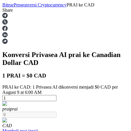
Bitrue
Pengonversi Cryptocurrency
PRAI
ke
CAD
Share
Berjangka
Konversi Privasea AI
prai
ke Canadian
Dollar
CAD
1 PRAI = $0 CAD
PRAI ke CAD: 1 Privasea AI dikonversi menjadi $0 CAD per
USDT Berjangka
August 9 at 6:00 AM
Kontrak berjangka menggunakan USDT sebagai jaminannya
prai
prai
CAD
Membeli
prai
(
prai
)