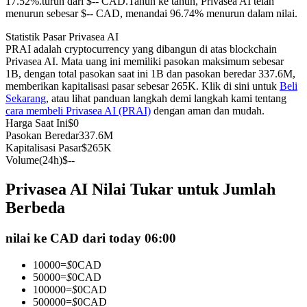
17.52%.turun dari $-- CAD.
Tahun ke tahun, Privasea AI telah
menurun sebesar $-- CAD, menandai 96.74% menurun dalam nilai.
Kontrak berjangka menggunakan USDC sebagai jaminannya
Statistik Pasar Privasea AI
PRAI adalah cryptocurrency yang dibangun di atas blockchain
Privasea AI. Mata uang ini memiliki pasokan maksimum sebesar
1B, dengan total pasokan saat ini 1B dan pasokan beredar 337.6M,
memberikan kapitalisasi pasar sebesar 265K. Klik di sini untuk
Beli
Sekarang
, atau lihat panduan langkah demi langkah kami tentang
cara membeli Privasea AI (PRAI)
dengan aman dan mudah.
Harga Saat Ini
$
0
Pasokan Beredar
337.6M
Kapitalisasi Pasar
$
265K
Copy Trading
Volume(24h)
$
--
Bergabunglah dengan pedagang top
Privasea AI Nilai Tukar untuk Jumlah
Berbeda
nilai ke CAD dari today 06:00
10000
=
$
0
CAD
50000
=
$
0
CAD
100000
=
$
0
CAD
500000
=
$
0
CAD