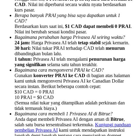
CAD
. Nilai ini diperbarui secara waktu nyata berdasarkan
kurs pasar.
Berapa banyak PRAI yang bisa saya dapatkan untuk 1
CAD?
Berdasarkan kurs saat ini,
$1 CAD dapat membeli 0 PRAI
.
Nilai ini berubah sesuai kondisi pasar.
Referensi
Bagaimana perubahan harga Privasea AI seiring waktu?
24 jam:
Harga Privasea AI telah
tetap stabil
sejak kemarin.
Undang teman untuk mendapatkan imbalan tunai
30 hari:
Nilai tukar PRAI terhadap CAD telah
menurun
dibandingkan bulan lalu.
BTC Welcome Rewards
1 tahun:
Privasea AI telah mengalami
penurunan harga
yang signifikan
selama satu tahun terakhir.
Bagaimana cara mengonversi PRAI ke CAD?
Gunakan
konverter PRAI ke CAD
di bagian atas halaman
kami untuk mengonversi Privasea AI ke Canadian Dollar
secara instan. Berikut beberapa contoh cepat:
$10 CAD = 0 PRAI
10 PRAI = $0 CAD
(Semua nilai tukar yang ditampilkan adalah perkiraan dan
tidak termasuk biaya.)
Bagaimana cara membeli 1 Privasea AI di Bitrue?
Anda dapat membeli Privasea AI dengan aman di
Bitrue
,
salah satu bursa tersentralisasi terkemuka.
Kunjungi panduan
BTC Welcome Rewards
pembelian Privasea AI
kami untuk mendapatkan instruksi
langkah demi langkah tentang cara menyiapkan dompet