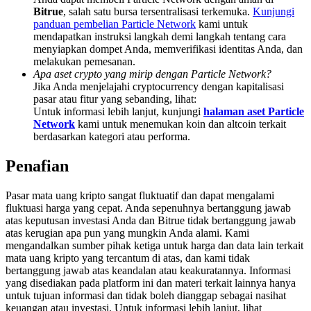
Share 500000 CASHCAT prize pool
Bitrue
, salah satu bursa tersentralisasi terkemuka.
Kunjungi
panduan pembelian Particle Network
kami untuk
mendapatkan instruksi langkah demi langkah tentang cara
menyiapkan dompet Anda, memverifikasi identitas Anda, dan
melakukan pemesanan.
Exclusive for BitMart Users
Apa aset crypto yang mirip dengan Particle Network?
Jika Anda menjelajahi cryptocurrency dengan kapitalisasi
Register & Trade to Win 500,000 USDT
pasar atau fitur yang sebanding, lihat:
Untuk informasi lebih lanjut, kunjungi
halaman aset Particle
Network
kami untuk menemukan koin dan altcoin terkait
berdasarkan kategori atau performa.
Precious Metals Trading Carnival
Penafian
Trade Gold & Silver · 33,333 USDT Bonus
Pasar mata uang kripto sangat fluktuatif dan dapat mengalami
fluktuasi harga yang cepat. Anda sepenuhnya bertanggung jawab
atas keputusan investasi Anda dan Bitrue tidak bertanggung jawab
USDT New User Exclusive 10% APR
atas kerugian apa pun yang mungkin Anda alami. Kami
mengandalkan sumber pihak ketiga untuk harga dan data lain terkait
USDT Flexible Staking | Daily Rewards
mata uang kripto yang tercantum di atas, dan kami tidak
bertanggung jawab atas keandalan atau keakuratannya. Informasi
yang disediakan pada platform ini dan materi terkait lainnya hanya
untuk tujuan informasi dan tidak boleh dianggap sebagai nasihat
keuangan atau investasi. Untuk informasi lebih lanjut, lihat