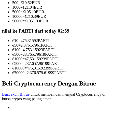
500
=
€
10.52
EUR
Menjadi Pedagang Salinan
1000
=
€
21.04
EUR
5000
=
€
105.19
EUR
Nikmati pembagian keuntungan dan komisi copy trading
10000
=
€
210.39
EUR
50000
=
€
1051.93
EUR
nilai ke PARTI dari today 02:59
€
10
=
475.31592
PARTI
€
50
=
2,376.57961
PARTI
€
100
=
4,753.15923
PARTI
€
500
=
23,765.79619
PARTI
€
1000
=
47,531.59239
PARTI
€
5000
=
237,657.96199
PARTI
Informasi
€
10000
=
475,315.92399
PARTI
€
50000
=
2,376,579.61999
PARTI
Analisis data besar termasuk info perdagangan, dll.
Beli Cryptocurrency Dengan Bitrue
Buat akun Bitrue
untuk membeli dan menjual Cryptocurrency di
bursa crypto yang paling aman.