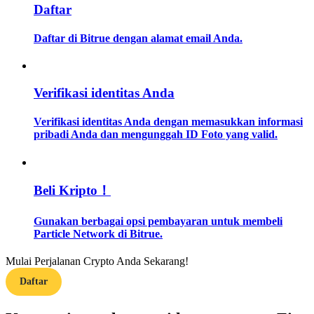
Daftar
Memandu
Daftar di Bitrue dengan alamat email Anda.
Panduan Pemula Berjangka
Verifikasi identitas Anda
Verifikasi identitas Anda dengan memasukkan informasi
pribadi Anda dan mengunggah ID Foto yang valid.
Beli Kripto！
Strategi perdagangan
Gunakan berbagai opsi pembayaran untuk membeli
Pelajari cara untuk tetap menghasilkan keuntungan
Particle Network di Bitrue.
Mulai Perjalanan Crypto Anda Sekarang!
Daftar