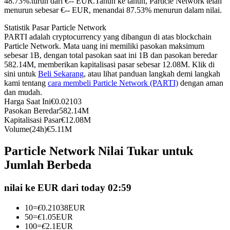
48.73%.turun dari €-- EUR.
Tahun ke tahun, Particle Network telah
menurun sebesar €-- EUR, menandai 87.53% menurun dalam nilai.
Kontrak berjangka menggunakan USDC sebagai jaminannya
Statistik Pasar Particle Network
PARTI adalah cryptocurrency yang dibangun di atas blockchain
Particle Network. Mata uang ini memiliki pasokan maksimum
sebesar 1B, dengan total pasokan saat ini 1B dan pasokan beredar
582.14M, memberikan kapitalisasi pasar sebesar 12.08M. Klik di
sini untuk
Beli Sekarang
, atau lihat panduan langkah demi langkah
kami tentang
cara membeli Particle Network (PARTI)
dengan aman
dan mudah.
Harga Saat Ini
€
0.02103
Pasokan Beredar
582.14M
Copy Trading
Kapitalisasi Pasar
€
12.08M
Volume(24h)
€
5.11M
Bergabunglah dengan pedagang top
Particle Network Nilai Tukar untuk
Jumlah Berbeda
nilai ke EUR dari today 02:59
10
=
€
0.21038
EUR
50
=
€
1.05
EUR
100
=
€
2.1
EUR