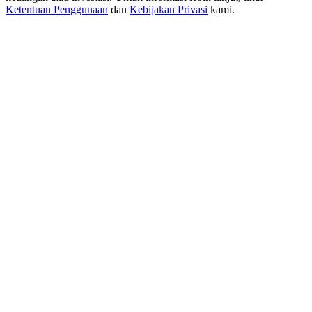
New Listing Futures Fest
Ketentuan Penggunaan
dan
Kebijakan Privasi
kami.
Trade New Futures, Win 200,000 USDT
Crypto World Cup 2026: Grand Finale
77,777+3k Rewards
Lebih Banyak Acara
Menangkan Hadiah dan Hadiah Eksklusif
Pusat Hadiah