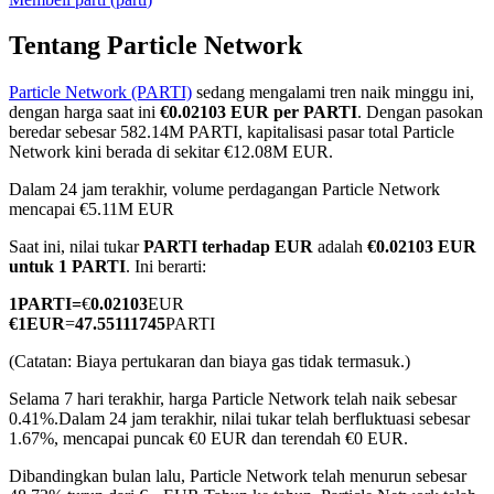
Tentang Particle Network
Particle Network (PARTI)
sedang mengalami tren naik minggu ini,
COIN-M Berjangka
dengan harga saat ini
€0.02103 EUR per PARTI
. Dengan pasokan
beredar sebesar 582.14M PARTI, kapitalisasi pasar total Particle
Mata Uang Kripto Berjangka
Network kini berada di sekitar €12.08M EUR.
Dalam 24 jam terakhir, volume perdagangan Particle Network
mencapai €5.11M EUR
TradFi
Saat ini, nilai tukar
PARTI terhadap EUR
adalah
€0.02103 EUR
Derivatif saham, forex, logam mulia, dan komoditas
untuk 1 PARTI
. Ini berarti:
1
PARTI
=
€
0.02103
EUR
€
1
EUR
=
47.55111745
PARTI
(Catatan: Biaya pertukaran dan biaya gas tidak termasuk.)
Selama 7 hari terakhir, harga Particle Network telah naik sebesar
0.41%.
Dalam 24 jam terakhir, nilai tukar telah berfluktuasi sebesar
1.67%, mencapai puncak €0 EUR dan terendah €0 EUR.
Dibandingkan bulan lalu, Particle Network telah menurun sebesar
USDC Berjangka