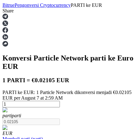
Bitrue
Pengonversi Cryptocurrency
PARTI
ke
EUR
Share
Berjangka
Konversi Particle Network
parti
ke Euro
EUR
1 PARTI = €0.02105 EUR
PARTI ke EUR: 1 Particle Network dikonversi menjadi €0.02105
USDT Berjangka
EUR per August 7 at 2:59 AM
Kontrak berjangka menggunakan USDT sebagai jaminannya
parti
parti
EUR
Membeli
parti
(
parti
)