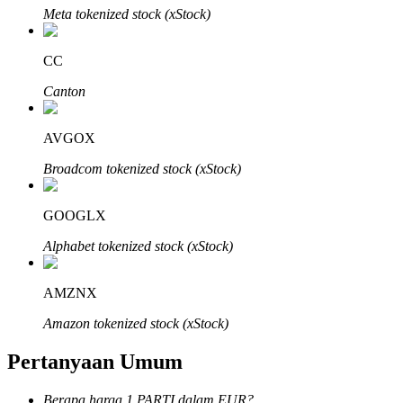
Meta tokenized stock (xStock)
CC
Canton
Mitra Bitrue
AVGOX
Broadcom tokenized stock (xStock)
GOOGLX
Alphabet tokenized stock (xStock)
Afiliasi Bitrue
AMZNX
Hingga 65% Komisi!
Amazon tokenized stock (xStock)
Pertanyaan Umum
Berapa harga 1 PARTI dalam EUR?