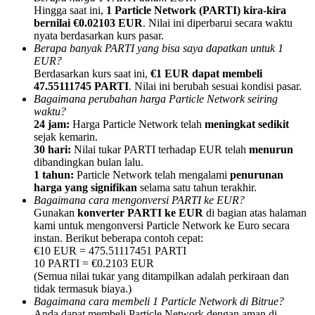
Hingga saat ini,
1 Particle Network (PARTI) kira-kira
bernilai €0.02103 EUR
. Nilai ini diperbarui secara waktu
nyata berdasarkan kurs pasar.
Berapa banyak PARTI yang bisa saya dapatkan untuk 1
EUR?
Berdasarkan kurs saat ini,
€1 EUR dapat membeli
Referensi
47.55111745 PARTI
. Nilai ini berubah sesuai kondisi pasar.
Bagaimana perubahan harga Particle Network seiring
Undang teman untuk mendapatkan imbalan tunai
waktu?
24 jam:
Harga Particle Network telah
meningkat sedikit
Deposit CASHCAT & Win
sejak kemarin.
30 hari:
Nilai tukar PARTI terhadap EUR telah
menurun
dibandingkan bulan lalu.
1 tahun:
Particle Network telah mengalami
penurunan
harga yang signifikan
selama satu tahun terakhir.
Bagaimana cara mengonversi PARTI ke EUR?
Gunakan
konverter PARTI ke EUR
di bagian atas halaman
kami untuk mengonversi Particle Network ke Euro secara
instan. Berikut beberapa contoh cepat:
€10 EUR = 475.51117451 PARTI
10 PARTI = €0.2103 EUR
(Semua nilai tukar yang ditampilkan adalah perkiraan dan
tidak termasuk biaya.)
Deposit CASHCAT & Win
Bagaimana cara membeli 1 Particle Network di Bitrue?
Anda dapat membeli Particle Network dengan aman di