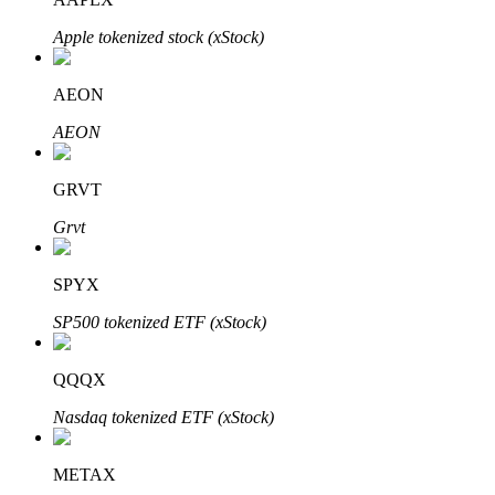
Apple tokenized stock (xStock)
AEON
Investasi Otomatis
AEON
Raih keuntungan jangka panjang dan kepentingan fleksibel
GRVT
Grvt
SPYX
SP500 tokenized ETF (xStock)
Pelajari Staking
QQQX
Pelajari tentang mendapatkan penghasilan pasif
Nasdaq tokenized ETF (xStock)
Bitrue
AI
METAX