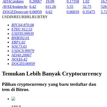
ADA
Cardano
0.20067
19.09
0.17358
1.02
16.
AVAX
Avalanche
6.42
611.26
5.55
32.75
528
DOGE
Dogecoin
0.06959
6.62
0.06019
0.35475
5.7
Penguncian BTR
USD
INR
EUR
BRL
RUB
TRY
Investasi eksklusif untuk pemegang BTR
BTC
64,870.08
ETH
1,912.53
USDT
0.99939
BNB
592.01
XRP
1.02
SOL
73.61
USDC
0.99979
ADA
0.20067
AVAX
6.42
DOGE
0.06959
Pinjaman
Temukan Lebih Banyak Cryptocurrency
Layanan pinjaman yang didukung Crypto
Pilihan cryptocurrency yang baru terdaftar dan
tren di
Bitrue
.
SPYX