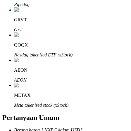
Pipedog
GRVT
Grvt
Mitra Bitrue
QQQX
Nasdaq tokenized ETF (xStock)
AEON
AEON
Afiliasi Bitrue
METAX
Hingga 65% Komisi!
Meta tokenized stock (xStock)
Pertanyaan Umum
Berapa harga 1 NXPC dalam USD?