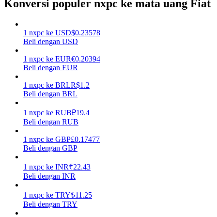
Konversi populer nxpc ke mata uang Fiat
Menghasilkan
1
nxpc
ke
USD
$
0.23578
Beli dengan USD
1
nxpc
ke
EUR
€
0.20394
Beli dengan EUR
1
nxpc
ke
BRL
R$
1.2
Beli dengan BRL
1
nxpc
ke
RUB
₽
19.4
Babi Kekuatan
Beli dengan RUB
Dapatkan imbalan kompetitif setiap hari
1
nxpc
ke
GBP
£
0.17477
Beli dengan GBP
1
nxpc
ke
INR
₹
22.43
Beli dengan INR
1
nxpc
ke
TRY
₺
11.25
Beli dengan TRY