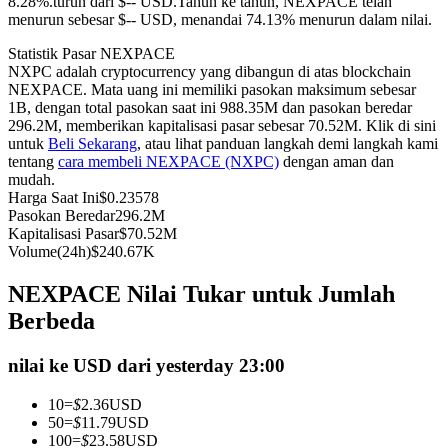
8.28%.turun dari $-- USD.
Tahun ke tahun, NEXPACE telah
menurun sebesar $-- USD, menandai 74.13% menurun dalam nilai.
Kontrak berjangka menggunakan USDC sebagai jaminannya
Statistik Pasar NEXPACE
NXPC adalah cryptocurrency yang dibangun di atas blockchain
NEXPACE. Mata uang ini memiliki pasokan maksimum sebesar
1B, dengan total pasokan saat ini 988.35M dan pasokan beredar
296.2M, memberikan kapitalisasi pasar sebesar 70.52M. Klik di sini
untuk
Beli Sekarang
, atau lihat panduan langkah demi langkah kami
tentang
cara membeli NEXPACE (NXPC)
dengan aman dan
mudah.
Harga Saat Ini
$
0.23578
Pasokan Beredar
296.2M
Copy Trading
Kapitalisasi Pasar
$
70.52M
Volume(24h)
$
240.67K
Bergabunglah dengan pedagang top
NEXPACE Nilai Tukar untuk Jumlah
Berbeda
nilai ke USD dari yesterday 23:00
10
=
$
2.36
USD
50
=
$
11.79
USD
100
=
$
23.58
USD