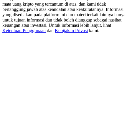
USDT New User Exclusive 10% APR
mata uang kripto yang tercantum di atas, dan kami tidak
bertanggung jawab atas keandalan atau keakuratannya. Informasi
USDT Flexible Staking | Daily Rewards
yang disediakan pada platform ini dan materi terkait lainnya hanya
untuk tujuan informasi dan tidak boleh dianggap sebagai nasihat
keuangan atau investasi. Untuk informasi lebih lanjut, lihat
Ketentuan Penggunaan
dan
Kebijakan Privasi
kami.
BTC New User Exclusive: 6.5% APR
BTC Flexible Staking | Daily Rewards
Lebih Banyak Acara
Menangkan Hadiah dan Hadiah Eksklusif
Pusat Hadiah