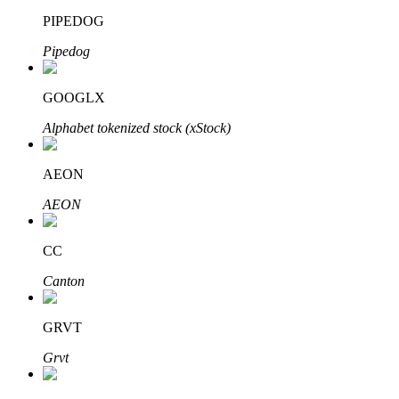
PIPEDOG
Pipedog
GOOGLX
Mitra Bitrue
Alphabet tokenized stock (xStock)
AEON
AEON
CC
Canton
Afiliasi Bitrue
Hingga 65% Komisi!
GRVT
Grvt