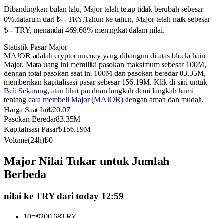
Dibandingkan bulan lalu, Major telah tetap tidak berubah sebesar
Kontrak berjangka menggunakan USDC sebagai jaminannya
0%.datarum dari ₺-- TRY.
Tahun ke tahun, Major telah naik sebesar
₺-- TRY, menandai 469.68% meningkat dalam nilai.
Statistik Pasar Major
MAJOR adalah cryptocurrency yang dibangun di atas blockchain
Major. Mata uang ini memiliki pasokan maksimum sebesar 100M,
dengan total pasokan saat ini 100M dan pasokan beredar 83.35M,
memberikan kapitalisasi pasar sebesar 156.19M. Klik di sini untuk
Beli Sekarang
, atau lihat panduan langkah demi langkah kami
tentang
cara membeli Major (MAJOR)
dengan aman dan mudah.
Copy Trading
Harga Saat Ini
₺
20.07
Pasokan Beredar
83.35M
Bergabunglah dengan pedagang top
Kapitalisasi Pasar
₺
156.19M
Volume(24h)
₺
0
Major Nilai Tukar untuk Jumlah
Berbeda
nilai ke TRY dari today 12:59
10
=
₺
200.68
TRY