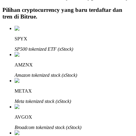
Pilihan cryptocurrency yang baru terdaftar dan
tren di
Bitrue
.
Investasi Otomatis
Raih keuntungan jangka panjang dan kepentingan fleksibel
SPYX
SP500 tokenized ETF (xStock)
AMZNX
Amazon tokenized stock (xStock)
METAX
Pelajari Staking
Meta tokenized stock (xStock)
Pelajari tentang mendapatkan penghasilan pasif
AVGOX
Bitrue
AI
Broadcom tokenized stock (xStock)