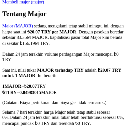
Membeli
major
(
major
)
Tentang Major
Major (MAJOR)
sedang mengalami tetap stabil minggu ini, dengan
COIN-M Berjangka
harga saat ini
₺20.07 TRY per MAJOR
. Dengan pasokan beredar
Mata Uang Kripto Berjangka
sebesar 83.35M MAJOR, kapitalisasi pasar total Major kini berada
di sekitar ₺156.19M TRY.
Dalam 24 jam terakhir, volume perdagangan Major mencapai ₺0
TradFi
TRY
Derivatif saham, forex, logam mulia, dan komoditas
Saat ini, nilai tukar
MAJOR terhadap TRY
adalah
₺20.07 TRY
untuk 1 MAJOR
. Ini berarti:
1
MAJOR
=
₺
20.07
TRY
₺
1
TRY
=
0.04983015
MAJOR
(Catatan: Biaya pertukaran dan biaya gas tidak termasuk.)
Selama 7 hari terakhir, harga Major telah tetap stabil sebesar
0%.
Dalam 24 jam terakhir, nilai tukar telah berfluktuasi sebesar 0%,
mencapai puncak ₺0 TRY dan terendah ₺0 TRY.
USDC Berjangka