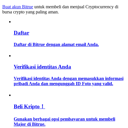
Buat akun Bitrue
untuk membeli dan menjual Cryptocurrency di
bursa crypto yang paling aman.
Memandu
Panduan Pemula Berjangka
Daftar
Daftar di Bitrue dengan alamat email Anda.
Verifikasi identitas Anda
Verifikasi identitas Anda dengan memasukkan informasi
Strategi perdagangan
pribadi Anda dan mengunggah ID Foto yang valid.
Pelajari cara untuk tetap menghasilkan keuntungan
Beli Kripto！
Gunakan berbagai opsi pembayaran untuk membeli
Major di Bitrue.