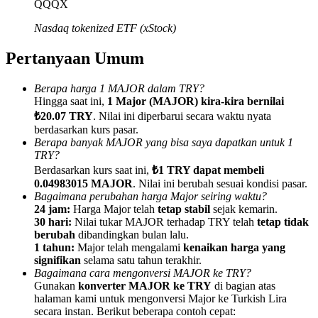
QQQX
Nasdaq tokenized ETF (xStock)
Pertanyaan Umum
Referensi
Berapa harga 1 MAJOR dalam TRY?
Hingga saat ini,
1 Major (MAJOR) kira-kira bernilai
Undang teman untuk mendapatkan imbalan tunai
₺20.07 TRY
. Nilai ini diperbarui secara waktu nyata
BTC Welcome Rewards
berdasarkan kurs pasar.
Berapa banyak MAJOR yang bisa saya dapatkan untuk 1
TRY?
Berdasarkan kurs saat ini,
₺1 TRY dapat membeli
0.04983015 MAJOR
. Nilai ini berubah sesuai kondisi pasar.
Bagaimana perubahan harga Major seiring waktu?
24 jam:
Harga Major telah
tetap stabil
sejak kemarin.
30 hari:
Nilai tukar MAJOR terhadap TRY telah
tetap tidak
berubah
dibandingkan bulan lalu.
1 tahun:
Major telah mengalami
kenaikan harga yang
signifikan
selama satu tahun terakhir.
Bagaimana cara mengonversi MAJOR ke TRY?
Gunakan
konverter MAJOR ke TRY
di bagian atas
halaman kami untuk mengonversi Major ke Turkish Lira
BTC Welcome Rewards
secara instan. Berikut beberapa contoh cepat: