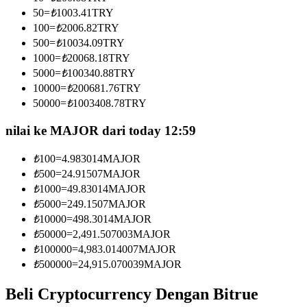
Menjadi Pedagang Salinan
50
=
₺
1003.41
TRY
100
=
₺
2006.82
TRY
Nikmati pembagian keuntungan dan komisi copy trading
500
=
₺
10034.09
TRY
1000
=
₺
20068.18
TRY
5000
=
₺
100340.88
TRY
10000
=
₺
200681.76
TRY
50000
=
₺
1003408.78
TRY
nilai ke MAJOR dari today 12:59
₺
100
=
4.983014
MAJOR
Informasi
₺
500
=
24.91507
MAJOR
₺
1000
=
49.83014
MAJOR
Analisis data besar termasuk info perdagangan, dll.
₺
5000
=
249.1507
MAJOR
₺
10000
=
498.3014
MAJOR
₺
50000
=
2,491.507003
MAJOR
₺
100000
=
4,983.014007
MAJOR
₺
500000
=
24,915.070039
MAJOR
Beli Cryptocurrency Dengan Bitrue