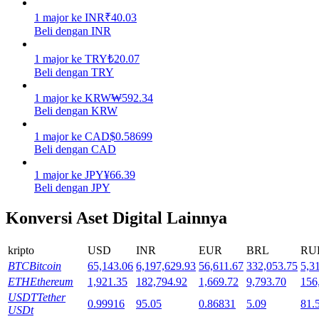
1
major
ke
INR
₹
40.03
Mempertaruhkan
Beli dengan INR
Pengembalian tinggi & akses instan
1
major
ke
TRY
₺
20.07
Beli dengan TRY
1
major
ke
KRW
₩
592.34
Beli dengan KRW
1
major
ke
CAD
$
0.58699
Beli dengan CAD
1
major
ke
JPY
¥
66.39
Beli dengan JPY
Launchpool
Konversi Aset Digital Lainnya
Staking fleksibel untuk mendapatkan token populer
kripto
USD
INR
EUR
BRL
RU
BTC
Bitcoin
65,143.06
6,197,629.93
56,611.67
332,053.75
5,3
ETH
Ethereum
1,921.35
182,794.92
1,669.72
9,793.70
156
USDT
Tether
0.99916
95.05
0.86831
5.09
81.
USDt