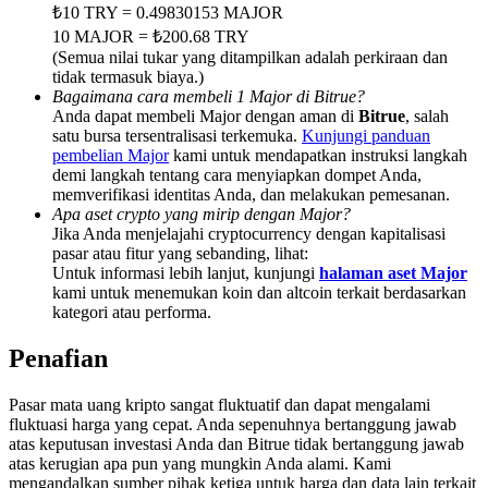
Deposit & Trade BTC to Share 25000 USDT prize pool!
₺10 TRY = 0.49830153 MAJOR
10 MAJOR = ₺200.68 TRY
(Semua nilai tukar yang ditampilkan adalah perkiraan dan
tidak termasuk biaya.)
Bagaimana cara membeli 1 Major di Bitrue?
Deposit CASHCAT & Win
Anda dapat membeli Major dengan aman di
Bitrue
, salah
satu bursa tersentralisasi terkemuka.
Kunjungi panduan
Share 500000 CASHCAT prize pool
pembelian Major
kami untuk mendapatkan instruksi langkah
demi langkah tentang cara menyiapkan dompet Anda,
memverifikasi identitas Anda, dan melakukan pemesanan.
Apa aset crypto yang mirip dengan Major?
Exclusive for BitMart Users
Jika Anda menjelajahi cryptocurrency dengan kapitalisasi
pasar atau fitur yang sebanding, lihat:
Register & Trade to Win 500,000 USDT
Untuk informasi lebih lanjut, kunjungi
halaman aset Major
kami untuk menemukan koin dan altcoin terkait berdasarkan
kategori atau performa.
Penafian
Precious Metals Trading Carnival
Trade Gold & Silver · 33,333 USDT Bonus
Pasar mata uang kripto sangat fluktuatif dan dapat mengalami
fluktuasi harga yang cepat. Anda sepenuhnya bertanggung jawab
atas keputusan investasi Anda dan Bitrue tidak bertanggung jawab
atas kerugian apa pun yang mungkin Anda alami. Kami
mengandalkan sumber pihak ketiga untuk harga dan data lain terkait