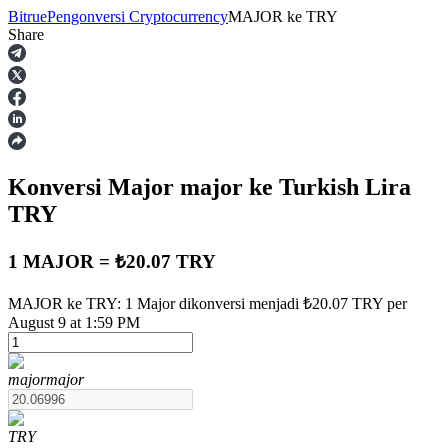
Bitrue
Pengonversi Cryptocurrency
MAJOR
ke
TRY
Share
Berjangka
Konversi Major
major
ke Turkish Lira
TRY
1 MAJOR = ₺20.07 TRY
USDT Berjangka
MAJOR ke TRY: 1 Major dikonversi menjadi ₺20.07 TRY per
August 9 at 1:59 PM
Kontrak berjangka menggunakan USDT sebagai jaminannya
major
major
TRY