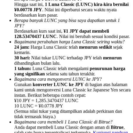
Hingga saat ini,
1 Luna Classic (LUNC) kira-kira bernilai
¥0.00778 JPY
. Nilai ini diperbarui secara waktu nyata
berdasarkan kurs pasar.
Berapa banyak LUNC yang bisa saya dapatkan untuk 1
JPY?
Berdasarkan kurs saat ini,
¥1 JPY dapat membeli
Referensi
128.53470437 LUNC
. Nilai ini berubah sesuai kondisi pasar.
Bagaimana perubahan harga Luna Classic seiring waktu?
Undang teman untuk mendapatkan imbalan tunai
24 jam:
Harga Luna Classic telah
menurun sedikit
sejak
kemarin.
Deposit CASHCAT & Win
30 hari:
Nilai tukar LUNC terhadap JPY telah
menurun
dibandingkan bulan lalu.
1 tahun:
Luna Classic telah mengalami
penurunan harga
yang signifikan
selama satu tahun terakhir.
Bagaimana cara mengonversi LUNC ke JPY?
Gunakan
konverter LUNC ke JPY
di bagian atas halaman
kami untuk mengonversi Luna Classic ke Japanese Yen secara
instan. Berikut beberapa contoh cepat:
¥10 JPY = 1,285.3470437 LUNC
10 LUNC = ¥0.0778 JPY
(Semua nilai tukar yang ditampilkan adalah perkiraan dan
tidak termasuk biaya.)
Bagaimana cara membeli 1 Luna Classic di Bitrue?
Deposit CASHCAT & Win
Anda dapat membeli Luna Classic dengan aman di
Bitrue
,
salah satu bursa tersentralisasi terkemuka.
Kunjungi panduan