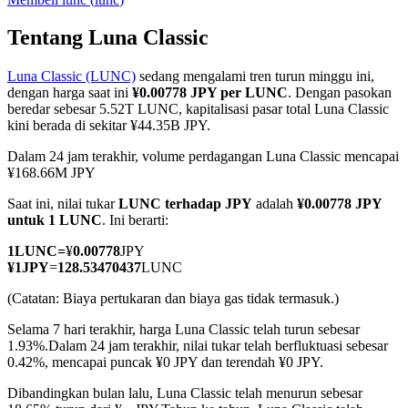
Tentang Luna Classic
Luna Classic (LUNC)
sedang mengalami tren turun minggu ini,
COIN-M Berjangka
dengan harga saat ini
¥0.00778 JPY per LUNC
. Dengan pasokan
beredar sebesar 5.52T LUNC, kapitalisasi pasar total Luna Classic
Mata Uang Kripto Berjangka
kini berada di sekitar ¥44.35B JPY.
Dalam 24 jam terakhir, volume perdagangan Luna Classic mencapai
¥168.66M JPY
TradFi
Saat ini, nilai tukar
LUNC terhadap JPY
adalah
¥0.00778 JPY
Derivatif saham, forex, logam mulia, dan komoditas
untuk 1 LUNC
. Ini berarti:
1
LUNC
=
¥
0.00778
JPY
¥
1
JPY
=
128.53470437
LUNC
(Catatan: Biaya pertukaran dan biaya gas tidak termasuk.)
Selama 7 hari terakhir, harga Luna Classic telah turun sebesar
1.93%.
Dalam 24 jam terakhir, nilai tukar telah berfluktuasi sebesar
0.42%, mencapai puncak ¥0 JPY dan terendah ¥0 JPY.
Dibandingkan bulan lalu, Luna Classic telah menurun sebesar
USDC Berjangka