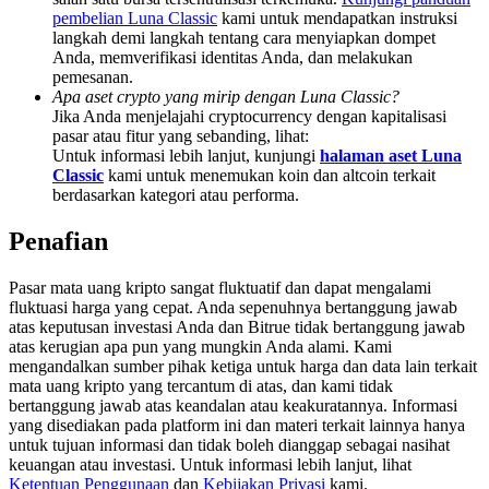
Share 500000 CASHCAT prize pool
pembelian Luna Classic
kami untuk mendapatkan instruksi
langkah demi langkah tentang cara menyiapkan dompet
Anda, memverifikasi identitas Anda, dan melakukan
pemesanan.
Apa aset crypto yang mirip dengan Luna Classic?
Exclusive for BitMart Users
Jika Anda menjelajahi cryptocurrency dengan kapitalisasi
pasar atau fitur yang sebanding, lihat:
Register & Trade to Win 500,000 USDT
Untuk informasi lebih lanjut, kunjungi
halaman aset Luna
Classic
kami untuk menemukan koin dan altcoin terkait
berdasarkan kategori atau performa.
Precious Metals Trading Carnival
Penafian
Trade Gold & Silver · 33,333 USDT Bonus
Pasar mata uang kripto sangat fluktuatif dan dapat mengalami
fluktuasi harga yang cepat. Anda sepenuhnya bertanggung jawab
atas keputusan investasi Anda dan Bitrue tidak bertanggung jawab
atas kerugian apa pun yang mungkin Anda alami. Kami
USDT New User Exclusive 10% APR
mengandalkan sumber pihak ketiga untuk harga dan data lain terkait
mata uang kripto yang tercantum di atas, dan kami tidak
USDT Flexible Staking | Daily Rewards
bertanggung jawab atas keandalan atau keakuratannya. Informasi
yang disediakan pada platform ini dan materi terkait lainnya hanya
untuk tujuan informasi dan tidak boleh dianggap sebagai nasihat
keuangan atau investasi. Untuk informasi lebih lanjut, lihat
Ketentuan Penggunaan
dan
Kebijakan Privasi
kami.