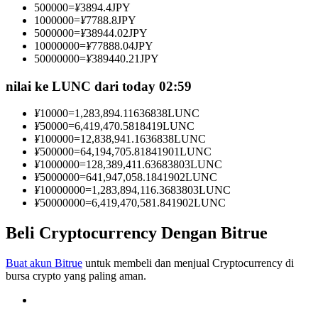
500000
=
¥
3894.4
JPY
Menjadi Pedagang Salinan
1000000
=
¥
7788.8
JPY
5000000
=
¥
38944.02
JPY
Nikmati pembagian keuntungan dan komisi copy trading
10000000
=
¥
77888.04
JPY
50000000
=
¥
389440.21
JPY
nilai ke LUNC dari today 02:59
¥
10000
=
1,283,894.11636838
LUNC
¥
50000
=
6,419,470.5818419
LUNC
¥
100000
=
12,838,941.1636838
LUNC
¥
500000
=
64,194,705.81841901
LUNC
¥
1000000
=
128,389,411.63683803
LUNC
¥
5000000
=
641,947,058.1841902
LUNC
Informasi
¥
10000000
=
1,283,894,116.3683803
LUNC
¥
50000000
=
6,419,470,581.841902
LUNC
Analisis data besar termasuk info perdagangan, dll.
Beli Cryptocurrency Dengan Bitrue
Buat akun Bitrue
untuk membeli dan menjual Cryptocurrency di
bursa crypto yang paling aman.