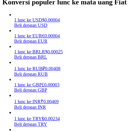
Konversi populer lunc ke mata uang Fiat
Menghasilkan
1
lunc
ke
USD
$
0.00004
Beli dengan USD
1
lunc
ke
EUR
€
0.00004
Beli dengan EUR
1
lunc
ke
BRL
R$
0.00025
Beli dengan BRL
1
lunc
ke
RUB
₽
0.00408
Babi Kekuatan
Beli dengan RUB
Dapatkan imbalan kompetitif setiap hari
1
lunc
ke
GBP
£
0.00003
Beli dengan GBP
1
lunc
ke
INR
₹
0.00469
Beli dengan INR
1
lunc
ke
TRY
₺
0.00234
Beli dengan TRY