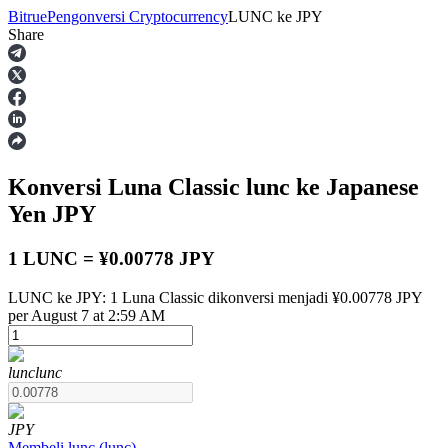
Bitrue
Pengonversi Cryptocurrency
LUNC
ke
JPY
Share
Berjangka
Konversi Luna Classic
lunc
ke Japanese
Yen
JPY
1 LUNC = ¥0.00778 JPY
LUNC ke JPY: 1 Luna Classic dikonversi menjadi ¥0.00778 JPY
USDT Berjangka
per August 7 at 2:59 AM
Kontrak berjangka menggunakan USDT sebagai jaminannya
lunc
lunc
JPY
Membeli
lunc
(
lunc
)