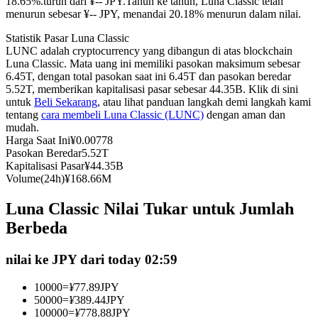
18.65%.turun dari ¥-- JPY.
Tahun ke tahun, Luna Classic telah
menurun sebesar ¥-- JPY, menandai 20.18% menurun dalam nilai.
Kontrak berjangka menggunakan USDC sebagai jaminannya
Statistik Pasar Luna Classic
LUNC adalah cryptocurrency yang dibangun di atas blockchain
Luna Classic. Mata uang ini memiliki pasokan maksimum sebesar
6.45T, dengan total pasokan saat ini 6.45T dan pasokan beredar
5.52T, memberikan kapitalisasi pasar sebesar 44.35B. Klik di sini
untuk
Beli Sekarang
, atau lihat panduan langkah demi langkah kami
tentang
cara membeli Luna Classic (LUNC)
dengan aman dan
mudah.
Harga Saat Ini
¥
0.00778
Pasokan Beredar
5.52T
Copy Trading
Kapitalisasi Pasar
¥
44.35B
Volume(24h)
¥
168.66M
Bergabunglah dengan pedagang top
Luna Classic Nilai Tukar untuk Jumlah
Berbeda
nilai ke JPY dari today 02:59
10000
=
¥
77.89
JPY
50000
=
¥
389.44
JPY
100000
=
¥
778.88
JPY