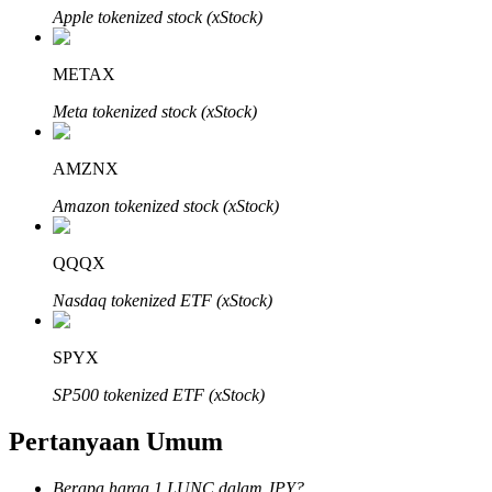
Apple tokenized stock (xStock)
METAX
Meta tokenized stock (xStock)
Mitra Bitrue
AMZNX
Amazon tokenized stock (xStock)
QQQX
Nasdaq tokenized ETF (xStock)
Afiliasi Bitrue
SPYX
Hingga 65% Komisi!
SP500 tokenized ETF (xStock)
Pertanyaan Umum
Berapa harga 1 LUNC dalam JPY?