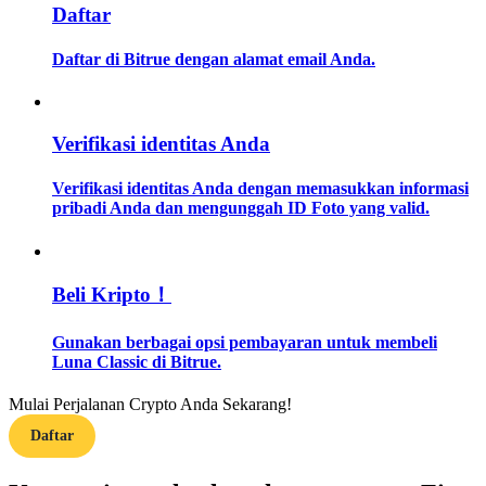
Daftar
Memandu
Daftar di Bitrue dengan alamat email Anda.
Panduan Pemula Berjangka
Verifikasi identitas Anda
Verifikasi identitas Anda dengan memasukkan informasi
pribadi Anda dan mengunggah ID Foto yang valid.
Beli Kripto！
Strategi perdagangan
Gunakan berbagai opsi pembayaran untuk membeli
Pelajari cara untuk tetap menghasilkan keuntungan
Luna Classic di Bitrue.
Mulai Perjalanan Crypto Anda Sekarang!
Daftar