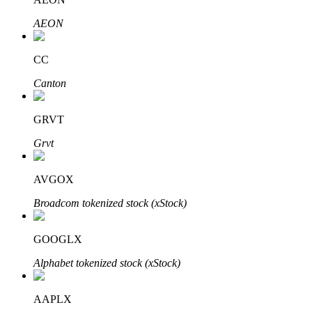
AEON
CC
Investasi Otomatis
Canton
Raih keuntungan jangka panjang dan kepentingan fleksibel
GRVT
Grvt
AVGOX
Broadcom tokenized stock (xStock)
Pelajari Staking
GOOGLX
Pelajari tentang mendapatkan penghasilan pasif
Alphabet tokenized stock (xStock)
Bitrue
AI
AAPLX