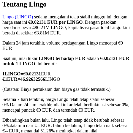
Tentang Lingo
Lingo (LINGO)
sedang mengalami tetap stabil minggu ini, dengan
harga saat ini
€0.02131 EUR per LINGO
. Dengan pasokan
COIN-M Berjangka
beredar sebesar 486.21M LINGO, kapitalisasi pasar total Lingo kini
berada di sekitar €3.81M EUR.
Mata Uang Kripto Berjangka
Dalam 24 jam terakhir, volume perdagangan Lingo mencapai €0
EUR
Saat ini, nilai tukar
LINGO terhadap EUR
adalah
€0.02131 EUR
TradFi
untuk 1 LINGO
. Ini berarti:
Derivatif saham, forex, logam mulia, dan komoditas
1
LINGO
=
€
0.02131
EUR
€
1
EUR
=
46.92632566
LINGO
(Catatan: Biaya pertukaran dan biaya gas tidak termasuk.)
Selama 7 hari terakhir, harga Lingo telah tetap stabil sebesar
0%.
Dalam 24 jam terakhir, nilai tukar telah berfluktuasi sebesar 0%,
mencapai puncak €0 EUR dan terendah €0 EUR.
Dibandingkan bulan lalu, Lingo telah tetap tidak berubah sebesar
0%.datarum dari €-- EUR.
Tahun ke tahun, Lingo telah naik sebesar
USDC Berjangka
€-- EUR, menandai 51.26% meningkat dalam nilai.