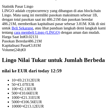
Kontrak berjangka menggunakan USDC sebagai jaminannya
Statistik Pasar Lingo
LINGO adalah cryptocurrency yang dibangun di atas blockchain
Lingo. Mata uang ini memiliki pasokan maksimum sebesar 1B,
dengan total pasokan saat ini 486.21M dan pasokan beredar
486.21M, memberikan kapitalisasi pasar sebesar 3.81M. Klik di sini
untuk
Beli Sekarang
, atau lihat panduan langkah demi langkah kami
tentang
cara membeli Lingo (LINGO)
dengan aman dan mudah.
Harga Saat Ini
€
0.02131
Pasokan Beredar
486.21M
Kapitalisasi Pasar
€
3.81M
Volume(24h)
€
0
Copy Trading
Lingo Nilai Tukar untuk Jumlah Berbeda
Bergabunglah dengan pedagang top
nilai ke EUR dari today 12:59
10
=
€
0.21312
EUR
50
=
€
1.07
EUR
100
=
€
2.13
EUR
500
=
€
10.66
EUR
1000
=
€
21.31
EUR
5000
=
€
106.56
EUR
10000
=
€
213.12
EUR