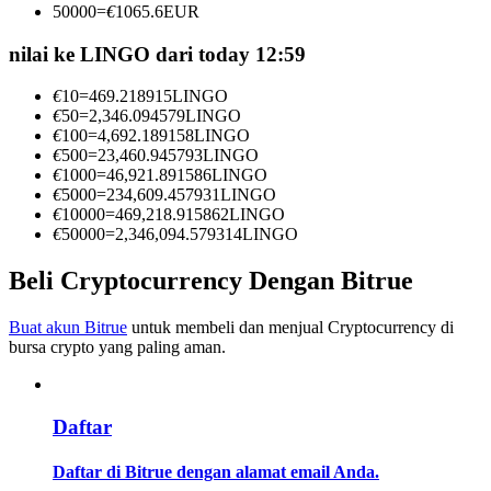
50000
=
€
1065.6
EUR
Menjadi Pedagang Salinan
nilai ke LINGO dari today 12:59
Nikmati pembagian keuntungan dan komisi copy trading
€
10
=
469.218915
LINGO
€
50
=
2,346.094579
LINGO
€
100
=
4,692.189158
LINGO
€
500
=
23,460.945793
LINGO
€
1000
=
46,921.891586
LINGO
€
5000
=
234,609.457931
LINGO
€
10000
=
469,218.915862
LINGO
€
50000
=
2,346,094.579314
LINGO
Beli Cryptocurrency Dengan Bitrue
Informasi
Analisis data besar termasuk info perdagangan, dll.
Buat akun Bitrue
untuk membeli dan menjual Cryptocurrency di
bursa crypto yang paling aman.
Daftar
Daftar di Bitrue dengan alamat email Anda.