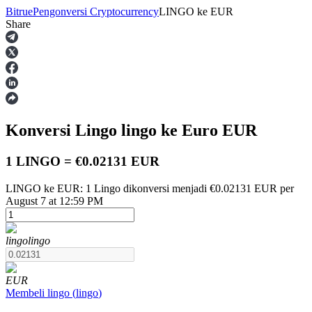
Bitrue
Pengonversi Cryptocurrency
LINGO
ke
EUR
Share
Berjangka
Konversi Lingo
lingo
ke Euro
EUR
1 LINGO = €0.02131 EUR
LINGO ke EUR: 1 Lingo dikonversi menjadi €0.02131 EUR per
August 7 at 12:59 PM
USDT Berjangka
Kontrak berjangka menggunakan USDT sebagai jaminannya
lingo
lingo
EUR
Membeli
lingo
(
lingo
)