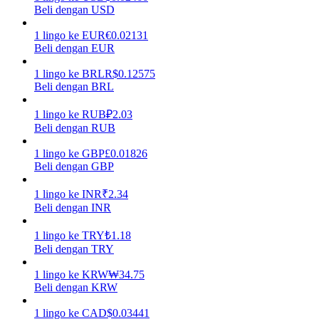
Beli dengan USD
Menghasilkan
1
lingo
ke
EUR
€
0.02131
Beli dengan EUR
1
lingo
ke
BRL
R$
0.12575
Beli dengan BRL
1
lingo
ke
RUB
₽
2.03
Beli dengan RUB
1
lingo
ke
GBP
£
0.01826
Beli dengan GBP
Babi Kekuatan
1
lingo
ke
INR
₹
2.34
Dapatkan imbalan kompetitif setiap hari
Beli dengan INR
1
lingo
ke
TRY
₺
1.18
Beli dengan TRY
1
lingo
ke
KRW
₩
34.75
Beli dengan KRW
1
lingo
ke
CAD
$
0.03441