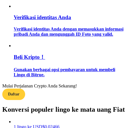
Memandu
Verifikasi identitas Anda
Panduan Pemula Berjangka
Verifikasi identitas Anda dengan memasukkan informasi
pribadi Anda dan mengunggah ID Foto yang valid.
Beli Kripto！
Gunakan berbagai opsi pembayaran untuk membeli
Lingo di Bitrue.
Strategi perdagangan
Mulai Perjalanan Crypto Anda Sekarang!
Pelajari cara untuk tetap menghasilkan keuntungan
Daftar
Konversi populer lingo ke mata uang Fiat
1
lingo
ke
USD
$
0.02466