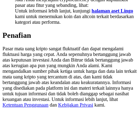
Deposit & Trade BTC to Share 25000 USDT prize pool!
pasar atau fitur yang sebanding, lihat:
Untuk informasi lebih lanjut, kunjungi
halaman aset Lingo
kami untuk menemukan koin dan altcoin terkait berdasarkan
kategori atau performa.
Deposit CASHCAT & Win
Penafian
Share 500000 CASHCAT prize pool
Pasar mata uang kripto sangat fluktuatif dan dapat mengalami
fluktuasi harga yang cepat. Anda sepenuhnya bertanggung jawab
atas keputusan investasi Anda dan Bitrue tidak bertanggung jawab
atas kerugian apa pun yang mungkin Anda alami. Kami
Exclusive for BitMart Users
mengandalkan sumber pihak ketiga untuk harga dan data lain terkait
mata uang kripto yang tercantum di atas, dan kami tidak
Register & Trade to Win 500,000 USDT
bertanggung jawab atas keandalan atau keakuratannya. Informasi
yang disediakan pada platform ini dan materi terkait lainnya hanya
untuk tujuan informasi dan tidak boleh dianggap sebagai nasihat
keuangan atau investasi. Untuk informasi lebih lanjut, lihat
Precious Metals Trading Carnival
Ketentuan Penggunaan
dan
Kebijakan Privasi
kami.
Trade Gold & Silver · 33,333 USDT Bonus