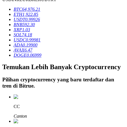
BTC
64,976.21
ETH
1,922.85
Penguncian BTR
USDT
0.99926
BNB
592.30
Investasi eksklusif untuk pemegang BTR
XRP
1.03
SOL
74.18
USDC
0.99981
ADA
0.19900
AVAX
6.47
DOGE
0.06999
Temukan Lebih Banyak Cryptocurrency
Pilihan cryptocurrency yang baru terdaftar dan
tren di
Bitrue
.
Pinjaman
Layanan pinjaman yang didukung Crypto
CC
Canton