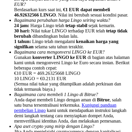
EUR?
Berdasarkan kurs saat ini,
€1 EUR dapat membeli
46.92632566 LINGO
. Nilai ini berubah sesuai kondisi pasar.
Bagaimana perubahan harga Lingo seiring waktu?
24 jam:
Harga Lingo telah
tetap stabil
sejak kemarin.
30 hari:
Nilai tukar LINGO terhadap EUR telah
tetap tidak
Referensi
berubah
dibandingkan bulan lalu.
1 tahun:
Lingo telah mengalami
kenaikan harga yang
Undang teman untuk mendapatkan imbalan tunai
signifikan
selama satu tahun terakhir.
Bagaimana cara mengonversi LINGO ke EUR?
BTC Welcome Rewards
Gunakan
konverter LINGO ke EUR
di bagian atas halaman
kami untuk mengonversi Lingo ke Euro secara instan. Berikut
beberapa contoh cepat:
€10 EUR = 469.26325668 LINGO
10 LINGO = €0.2131 EUR
(Semua nilai tukar yang ditampilkan adalah perkiraan dan
tidak termasuk biaya.)
Bagaimana cara membeli 1 Lingo di Bitrue?
Anda dapat membeli Lingo dengan aman di
Bitrue
, salah
satu bursa tersentralisasi terkemuka.
Kunjungi panduan
pembelian Lingo
kami untuk mendapatkan instruksi langkah
demi langkah tentang cara menyiapkan dompet Anda,
memverifikasi identitas Anda, dan melakukan pemesanan.
BTC Welcome Rewards
Apa aset crypto yang mirip dengan Lingo?
Jika Anda menjelajahi cryptocurrency dengan kapitalisasi