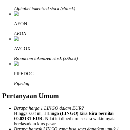
Alphabet tokenized stock (xStock)
AEON
AEON
Mitra Bitrue
AVGOX
Broadcom tokenized stock (xStock)
PIPEDOG
Pipedog
Afiliasi Bitrue
Pertanyaan Umum
Hingga 65% Komisi!
Berapa harga 1 LINGO dalam EUR?
Hingga saat ini,
1 Lingo (LINGO) kira-kira bernilai
€0.02131 EUR
. Nilai ini diperbarui secara waktu nyata
berdasarkan kurs pasar.
Berapa banyak LINGO yang bisa saya dapatkan untuk 1