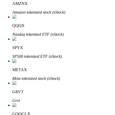
AMZNX
Amazon tokenized stock (xStock)
Investasi Otomatis
QQQX
Raih keuntungan jangka panjang dan kepentingan fleksibel
Nasdaq tokenized ETF (xStock)
SPYX
SP500 tokenized ETF (xStock)
METAX
Meta tokenized stock (xStock)
Pelajari Staking
GRVT
Pelajari tentang mendapatkan penghasilan pasif
Grvt
Bitrue
AI
GOOGLX