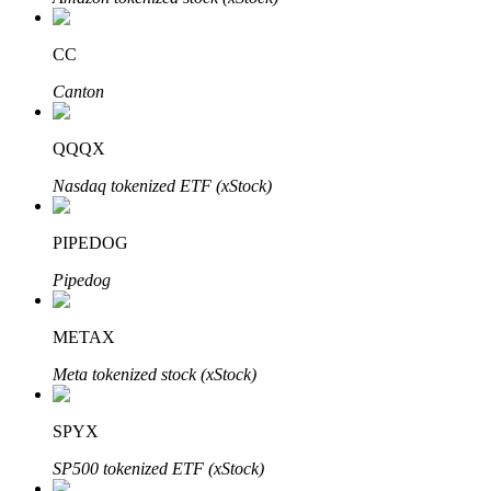
CC
Canton
Investasi Otomatis
Raih keuntungan jangka panjang dan kepentingan fleksibel
QQQX
Nasdaq tokenized ETF (xStock)
PIPEDOG
Pipedog
METAX
Pelajari Staking
Meta tokenized stock (xStock)
Pelajari tentang mendapatkan penghasilan pasif
SPYX
Bitrue
AI
SP500 tokenized ETF (xStock)