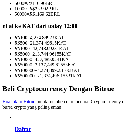
5000
=
R$
116.96
BRL
Menjadi Pedagang Salinan
10000
=
R$
233.92
BRL
50000
=
R$
1169.62
BRL
Nikmati pembagian keuntungan dan komisi copy trading
nilai ke KAT dari today 12:00
R$
100
=
4,274.89923
KAT
R$
500
=
21,374.49615
KAT
R$
1000
=
42,748.99231
KAT
R$
5000
=
213,744.96155
KAT
R$
10000
=
427,489.9231
KAT
R$
50000
=
2,137,449.61553
KAT
R$
100000
=
4,274,899.23106
KAT
R$
500000
=
21,374,496.15531
KAT
Informasi
Analisis data besar termasuk info perdagangan, dll.
Beli Cryptocurrency Dengan Bitrue
Buat akun Bitrue
untuk membeli dan menjual Cryptocurrency di
bursa crypto yang paling aman.
Daftar