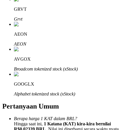
GRVT
Grvt
AEON
Mitra Bitrue
AEON
AVGOX
Broadcom tokenized stock (xStock)
GOOGLX
Afiliasi Bitrue
Alphabet tokenized stock (xStock)
Hingga 65% Komisi!
Pertanyaan Umum
Berapa harga 1 KAT dalam BRL?
Hingga saat ini,
1 Katana (KAT) kira-kira bernilai
R$0.02339 BRL
. Nilai ini diperbarui secara waktu nyata