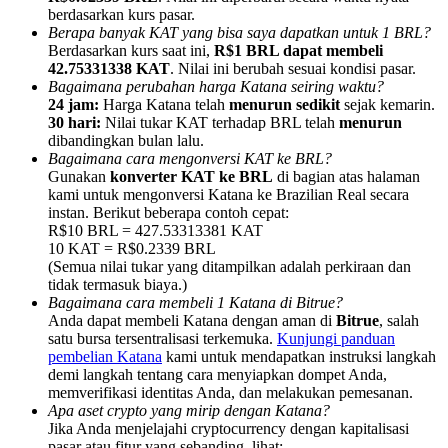
berdasarkan kurs pasar.
Berapa banyak KAT yang bisa saya dapatkan untuk 1 BRL?
Berdasarkan kurs saat ini,
R$1 BRL dapat membeli
42.75331338 KAT
. Nilai ini berubah sesuai kondisi pasar.
Bagaimana perubahan harga Katana seiring waktu?
24 jam:
Harga Katana telah
menurun sedikit
sejak kemarin.
Referensi
30 hari:
Nilai tukar KAT terhadap BRL telah
menurun
dibandingkan bulan lalu.
Undang teman untuk mendapatkan imbalan tunai
Bagaimana cara mengonversi KAT ke BRL?
Gunakan
konverter KAT ke BRL
di bagian atas halaman
BTC Welcome Rewards
kami untuk mengonversi Katana ke Brazilian Real secara
instan. Berikut beberapa contoh cepat:
R$10 BRL = 427.53313381 KAT
10 KAT = R$0.2339 BRL
(Semua nilai tukar yang ditampilkan adalah perkiraan dan
tidak termasuk biaya.)
Bagaimana cara membeli 1 Katana di Bitrue?
Anda dapat membeli Katana dengan aman di
Bitrue
, salah
satu bursa tersentralisasi terkemuka.
Kunjungi panduan
pembelian Katana
kami untuk mendapatkan instruksi langkah
demi langkah tentang cara menyiapkan dompet Anda,
memverifikasi identitas Anda, dan melakukan pemesanan.
Apa aset crypto yang mirip dengan Katana?
BTC Welcome Rewards
Jika Anda menjelajahi cryptocurrency dengan kapitalisasi
pasar atau fitur yang sebanding, lihat: