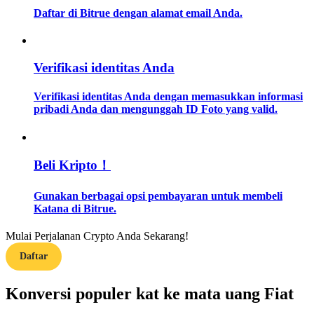
Daftar di Bitrue dengan alamat email Anda.
Memandu
Panduan Pemula Berjangka
Verifikasi identitas Anda
Verifikasi identitas Anda dengan memasukkan informasi
pribadi Anda dan mengunggah ID Foto yang valid.
Beli Kripto！
Gunakan berbagai opsi pembayaran untuk membeli
Strategi perdagangan
Katana di Bitrue.
Pelajari cara untuk tetap menghasilkan keuntungan
Mulai Perjalanan Crypto Anda Sekarang!
Daftar
Konversi populer kat ke mata uang Fiat