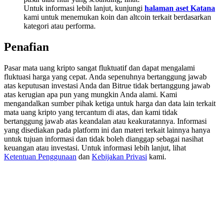
Deposit & Trade BTC to Share 25000 USDT prize pool!
Untuk informasi lebih lanjut, kunjungi
halaman aset Katana
kami untuk menemukan koin dan altcoin terkait berdasarkan
kategori atau performa.
Penafian
Deposit CASHCAT & Win
Share 500000 CASHCAT prize pool
Pasar mata uang kripto sangat fluktuatif dan dapat mengalami
fluktuasi harga yang cepat. Anda sepenuhnya bertanggung jawab
atas keputusan investasi Anda dan Bitrue tidak bertanggung jawab
atas kerugian apa pun yang mungkin Anda alami. Kami
mengandalkan sumber pihak ketiga untuk harga dan data lain terkait
Exclusive for BitMart Users
mata uang kripto yang tercantum di atas, dan kami tidak
bertanggung jawab atas keandalan atau keakuratannya. Informasi
Register & Trade to Win 500,000 USDT
yang disediakan pada platform ini dan materi terkait lainnya hanya
untuk tujuan informasi dan tidak boleh dianggap sebagai nasihat
keuangan atau investasi. Untuk informasi lebih lanjut, lihat
Ketentuan Penggunaan
dan
Kebijakan Privasi
kami.
Precious Metals Trading Carnival
Trade Gold & Silver · 33,333 USDT Bonus