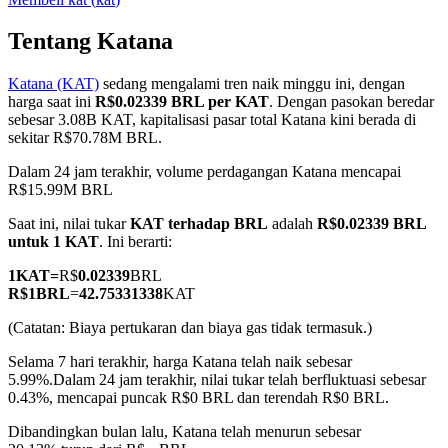
Tentang Katana
Katana (KAT)
sedang mengalami tren naik minggu ini, dengan
COIN-M Berjangka
harga saat ini
R$0.02339 BRL per KAT
. Dengan pasokan beredar
sebesar 3.08B KAT, kapitalisasi pasar total Katana kini berada di
Mata Uang Kripto Berjangka
sekitar R$70.78M BRL.
Dalam 24 jam terakhir, volume perdagangan Katana mencapai
R$15.99M BRL
TradFi
Saat ini, nilai tukar
KAT terhadap BRL
adalah
R$0.02339 BRL
Derivatif saham, forex, logam mulia, dan komoditas
untuk 1 KAT
. Ini berarti:
1
KAT
=
R$
0.02339
BRL
R$
1
BRL
=
42.75331338
KAT
(Catatan: Biaya pertukaran dan biaya gas tidak termasuk.)
Selama 7 hari terakhir, harga Katana telah naik sebesar
5.99%.
Dalam 24 jam terakhir, nilai tukar telah berfluktuasi sebesar
0.43%, mencapai puncak R$0 BRL dan terendah R$0 BRL.
Dibandingkan bulan lalu, Katana telah menurun sebesar
USDC Berjangka