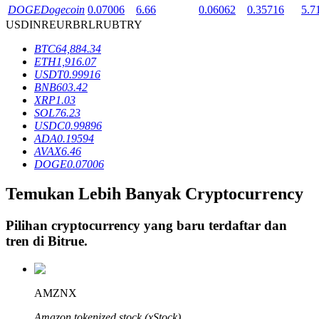
DOGE
Dogecoin
0.07006
6.66
0.06062
0.35716
5.7
USD
INR
EUR
BRL
RUB
TRY
Penguncian BTR
BTC
64,884.34
ETH
1,916.07
Investasi eksklusif untuk pemegang BTR
USDT
0.99916
BNB
603.42
XRP
1.03
SOL
76.23
USDC
0.99896
ADA
0.19594
AVAX
6.46
DOGE
0.07006
Temukan Lebih Banyak Cryptocurrency
Pinjaman
Pilihan cryptocurrency yang baru terdaftar dan
Layanan pinjaman yang didukung Crypto
tren di
Bitrue
.
AMZNX
Amazon tokenized stock (xStock)