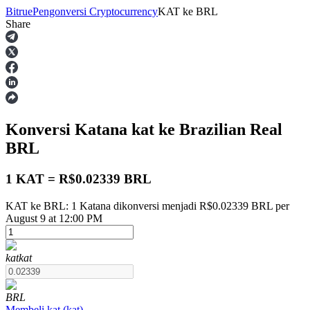
Bitrue
Pengonversi Cryptocurrency
KAT
ke
BRL
Share
Berjangka
Konversi Katana
kat
ke Brazilian Real
BRL
1 KAT = R$0.02339 BRL
KAT ke BRL: 1 Katana dikonversi menjadi R$0.02339 BRL per
USDT Berjangka
August 9 at 12:00 PM
Kontrak berjangka menggunakan USDT sebagai jaminannya
kat
kat
BRL
Membeli
kat
(
kat
)