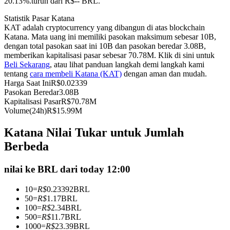
20.13%.turun dari R$-- BRL.
Kontrak berjangka menggunakan USDC sebagai jaminannya
Statistik Pasar Katana
KAT adalah cryptocurrency yang dibangun di atas blockchain
Katana. Mata uang ini memiliki pasokan maksimum sebesar 10B,
dengan total pasokan saat ini 10B dan pasokan beredar 3.08B,
memberikan kapitalisasi pasar sebesar 70.78M. Klik di sini untuk
Beli Sekarang
, atau lihat panduan langkah demi langkah kami
tentang
cara membeli Katana (KAT)
dengan aman dan mudah.
Harga Saat Ini
R$
0.02339
Pasokan Beredar
3.08B
Kapitalisasi Pasar
R$
70.78M
Volume(24h)
R$
15.99M
Copy Trading
Katana Nilai Tukar untuk Jumlah
Bergabunglah dengan pedagang top
Berbeda
nilai ke BRL dari today 12:00
10
=
R$
0.23392
BRL
50
=
R$
1.17
BRL
100
=
R$
2.34
BRL
500
=
R$
11.7
BRL
1000
=
R$
23.39
BRL