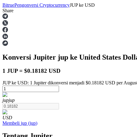
Bitrue
Pengonversi Cryptocurrency
JUP
ke
USD
Share
Berjangka
Konversi Jupiter
jup
ke United States Dol
1 JUP = $0.18182 USD
JUP ke USD: 1 Jupiter dikonversi menjadi $0.18182 USD per August
USDT Berjangka
jup
jup
Kontrak berjangka menggunakan USDT sebagai jaminannya
USD
Membeli
jup
(
jup
)
Tentang Jupiter