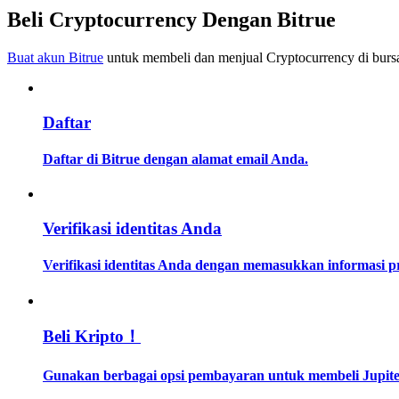
Menjadi Pedagang Salinan
Beli Cryptocurrency Dengan Bitrue
Nikmati pembagian keuntungan dan komisi copy trading
Buat akun Bitrue
untuk membeli dan menjual Cryptocurrency di bursa
Daftar
Daftar di Bitrue dengan alamat email Anda.
Informasi
Verifikasi identitas Anda
Analisis data besar termasuk info perdagangan, dll.
Verifikasi identitas Anda dengan memasukkan informasi 
Beli Kripto！
Gunakan berbagai opsi pembayaran untuk membeli Jupiter