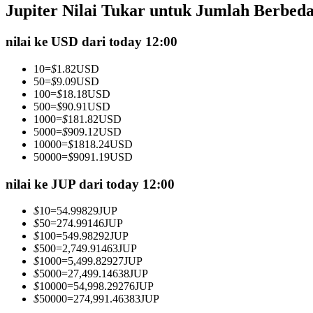
Jupiter Nilai Tukar untuk Jumlah Berbed
Kontrak berjangka menggunakan USDC sebagai jaminannya
nilai ke USD dari today 12:00
10
=
$
1.82
USD
50
=
$
9.09
USD
100
=
$
18.18
USD
500
=
$
90.91
USD
1000
=
$
181.82
USD
5000
=
$
909.12
USD
10000
=
$
1818.24
USD
50000
=
$
9091.19
USD
Copy Trading
Bergabunglah dengan pedagang top
nilai ke JUP dari today 12:00
$
10
=
54.99829
JUP
$
50
=
274.99146
JUP
$
100
=
549.98292
JUP
$
500
=
2,749.91463
JUP
$
1000
=
5,499.82927
JUP
$
5000
=
27,499.14638
JUP
$
10000
=
54,998.29276
JUP
$
50000
=
274,991.46383
JUP