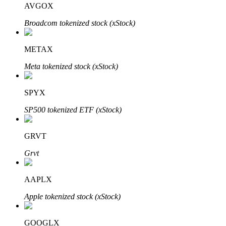
AVGOX
Broadcom tokenized stock (xStock)
Penguncian BTR
Investasi eksklusif untuk pemegang BTR
METAX
Meta tokenized stock (xStock)
SPYX
SP500 tokenized ETF (xStock)
GRVT
Pinjaman
Grvt
Layanan pinjaman yang didukung Crypto
AAPLX
Apple tokenized stock (xStock)
GOOGLX