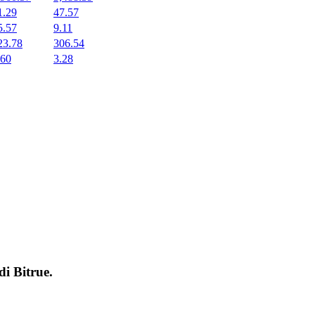
1.29
47.57
5.57
9.11
23.78
306.54
.60
3.28
 di
Bitrue
.