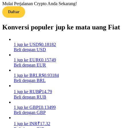
Mulai Perjalanan Crypto Anda Sekarang!
Daftar
Memandu
Panduan Pemula Berjangka
Konversi populer jup ke mata uang Fiat
1
jup
ke
USD
$
0.18182
Beli dengan USD
1
jup
ke
EUR
€
0.15749
Beli dengan EUR
1
jup
ke
BRL
R$
0.93184
Beli dengan BRL
Strategi perdagangan
Pelajari cara untuk tetap menghasilkan keuntungan
1
jup
ke
RUB
₽
14.79
Beli dengan RUB
1
jup
ke
GBP
£
0.13499
Beli dengan GBP
1
jup
ke
INR
₹
17.32