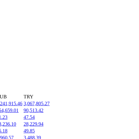
UB
TRY
,241,915.46
3,067,805.27
54,659.01
90,513.42
1.23
47.54
8,236.10
28,229.94
5.18
49.85
,960.57
3,488.39