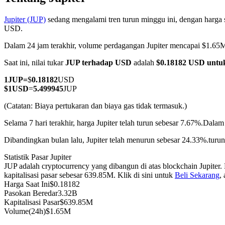
Jupiter (JUP)
sedang mengalami tren turun minggu ini, dengan harga s
USD.
Dalam 24 jam terakhir, volume perdagangan Jupiter mencapai $1.6
COIN-M Berjangka
Saat ini, nilai tukar
JUP terhadap USD
adalah
$0.18182 USD untu
Mata Uang Kripto Berjangka
1
JUP
=
$
0.18182
USD
$
1
USD
=
5.499945
JUP
TradFi
(Catatan: Biaya pertukaran dan biaya gas tidak termasuk.)
Derivatif saham, forex, logam mulia, dan komoditas
Selama 7 hari terakhir, harga Jupiter telah turun sebesar 7.67%.
Dalam 
Dibandingkan bulan lalu, Jupiter telah menurun sebesar 24.33%.turun
Statistik Pasar Jupiter
JUP adalah cryptocurrency yang dibangun di atas blockchain Jupiter
kapitalisasi pasar sebesar 639.85M. Klik di sini untuk
Beli Sekarang
,
Harga Saat Ini
$
0.18182
Pasokan Beredar
3.32B
Kapitalisasi Pasar
$
639.85M
Volume(24h)
$
1.65M
USDC Berjangka