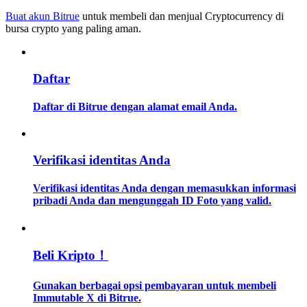
Buat akun Bitrue
untuk membeli dan menjual Cryptocurrency di
bursa crypto yang paling aman.
Memandu
Panduan Pemula Berjangka
Daftar
Daftar di Bitrue dengan alamat email Anda.
Verifikasi identitas Anda
Verifikasi identitas Anda dengan memasukkan informasi
Strategi perdagangan
pribadi Anda dan mengunggah ID Foto yang valid.
Pelajari cara untuk tetap menghasilkan keuntungan
Beli Kripto！
Gunakan berbagai opsi pembayaran untuk membeli
Immutable X di Bitrue.