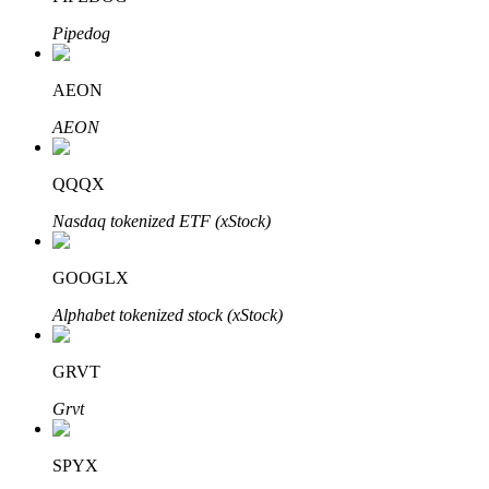
Pipedog
AEON
AEON
Mitra Bitrue
QQQX
Nasdaq tokenized ETF (xStock)
GOOGLX
Alphabet tokenized stock (xStock)
Afiliasi Bitrue
GRVT
Hingga 65% Komisi!
Grvt
SPYX