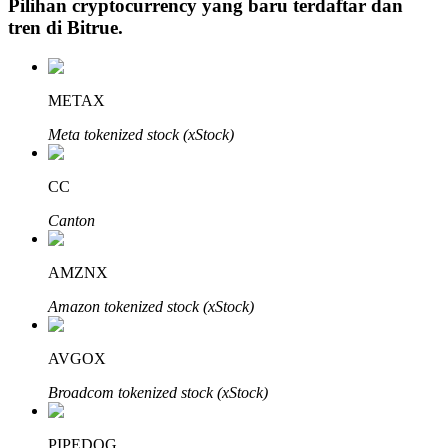
Pilihan cryptocurrency yang baru terdaftar dan
tren di
Bitrue
.
Investasi Otomatis
METAX
Raih keuntungan jangka panjang dan kepentingan fleksibel
Meta tokenized stock (xStock)
CC
Canton
AMZNX
Amazon tokenized stock (xStock)
Pelajari Staking
AVGOX
Pelajari tentang mendapatkan penghasilan pasif
Broadcom tokenized stock (xStock)
Bitrue
AI
PIPEDOG