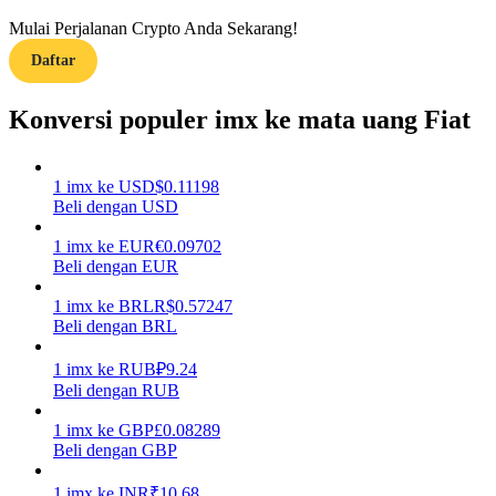
Mulai Perjalanan Crypto Anda Sekarang!
Menghasilkan
Daftar
Konversi populer imx ke mata uang Fiat
1
imx
ke
USD
$
0.11198
Beli dengan USD
1
imx
ke
EUR
€
0.09702
Beli dengan EUR
Babi Kekuatan
1
imx
ke
BRL
R$
0.57247
Dapatkan imbalan kompetitif setiap hari
Beli dengan BRL
1
imx
ke
RUB
₽
9.24
Beli dengan RUB
1
imx
ke
GBP
£
0.08289
Beli dengan GBP
1
imx
ke
INR
₹
10.68