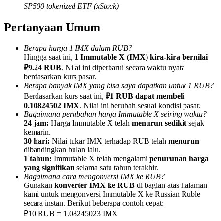
SP500 tokenized ETF (xStock)
Pertanyaan Umum
Berapa harga 1 IMX dalam RUB?
Referensi
Hingga saat ini,
1 Immutable X (IMX) kira-kira bernilai
₽9.24 RUB
. Nilai ini diperbarui secara waktu nyata
Undang teman untuk mendapatkan imbalan tunai
berdasarkan kurs pasar.
Berapa banyak IMX yang bisa saya dapatkan untuk 1 RUB?
BTC Welcome Rewards
Berdasarkan kurs saat ini,
₽1 RUB dapat membeli
0.10824502 IMX
. Nilai ini berubah sesuai kondisi pasar.
Bagaimana perubahan harga Immutable X seiring waktu?
24 jam:
Harga Immutable X telah
menurun sedikit
sejak
kemarin.
30 hari:
Nilai tukar IMX terhadap RUB telah
menurun
dibandingkan bulan lalu.
1 tahun:
Immutable X telah mengalami
penurunan harga
yang signifikan
selama satu tahun terakhir.
Bagaimana cara mengonversi IMX ke RUB?
Gunakan
konverter IMX ke RUB
di bagian atas halaman
kami untuk mengonversi Immutable X ke Russian Ruble
secara instan. Berikut beberapa contoh cepat:
BTC Welcome Rewards
₽10 RUB = 1.08245023 IMX