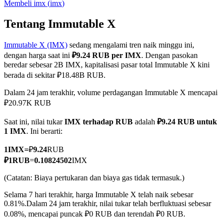
Membeli
imx
(
imx
)
Tentang Immutable X
Immutable X (IMX)
sedang mengalami tren naik minggu ini,
COIN-M Berjangka
dengan harga saat ini
₽9.24 RUB per IMX
. Dengan pasokan
Mata Uang Kripto Berjangka
beredar sebesar 2B IMX, kapitalisasi pasar total Immutable X kini
berada di sekitar ₽18.48B RUB.
Dalam 24 jam terakhir, volume perdagangan Immutable X mencapai
TradFi
₽20.97K RUB
Derivatif saham, forex, logam mulia, dan komoditas
Saat ini, nilai tukar
IMX terhadap RUB
adalah
₽9.24 RUB untuk
1 IMX
. Ini berarti:
1
IMX
=
₽
9.24
RUB
₽
1
RUB
=
0.10824502
IMX
(Catatan: Biaya pertukaran dan biaya gas tidak termasuk.)
Selama 7 hari terakhir, harga Immutable X telah naik sebesar
0.81%.
Dalam 24 jam terakhir, nilai tukar telah berfluktuasi sebesar
0.08%, mencapai puncak ₽0 RUB dan terendah ₽0 RUB.
USDC Berjangka