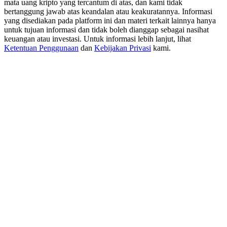
mata uang kripto yang tercantum di atas, dan kami tidak
USDT New User Exclusive 10% APR
bertanggung jawab atas keandalan atau keakuratannya. Informasi
USDT Flexible Staking | Daily Rewards
yang disediakan pada platform ini dan materi terkait lainnya hanya
untuk tujuan informasi dan tidak boleh dianggap sebagai nasihat
keuangan atau investasi. Untuk informasi lebih lanjut, lihat
Ketentuan Penggunaan
dan
Kebijakan Privasi
kami.
BTC New User Exclusive: 6.5% APR
BTC Flexible Staking | Daily Rewards
Lebih Banyak Acara
Menangkan Hadiah dan Hadiah Eksklusif
Pusat Hadiah