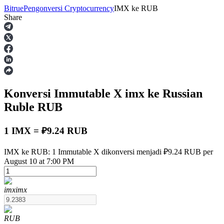
Bitrue
Pengonversi Cryptocurrency
IMX
ke
RUB
Share
Berjangka
Konversi Immutable X
imx
ke Russian
Ruble
RUB
1 IMX = ₽9.24 RUB
USDT Berjangka
IMX ke RUB: 1 Immutable X dikonversi menjadi ₽9.24 RUB per
August 10 at 7:00 PM
Kontrak berjangka menggunakan USDT sebagai jaminannya
imx
imx
RUB