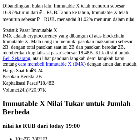
Dibandingkan bulan lalu, Immutable X telah menurun sebesar
Kontrak berjangka menggunakan USDC sebagai jaminannya
16.97%.turun dari ₽-- RUB.
Tahun ke tahun, Immutable X telah
menurun sebesar ₽-- RUB, menandai 81.02% menurun dalam nilai.
Statistik Pasar Immutable X
IMX adalah cryptocurrency yang dibangun di atas blockchain
Immutable X. Mata uang ini memiliki pasokan maksimum sebesar
2B, dengan total pasokan saat ini 2B dan pasokan beredar 2B,
memberikan kapitalisasi pasar sebesar 18.48B. Klik di sini untuk
Beli Sekarang
, atau lihat panduan langkah demi langkah kami
tentang
cara membeli Immutable X (IMX)
dengan aman dan mudah.
Copy Trading
Harga Saat Ini
₽
9.24
Pasokan Beredar
2B
Bergabunglah dengan pedagang top
Kapitalisasi Pasar
₽
18.48B
Volume(24h)
₽
20.97K
Immutable X Nilai Tukar untuk Jumlah
Berbeda
nilai ke RUB dari today 19:00
10
=
₽
92.38
RUB