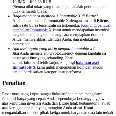
10 IMX = ₽92.38 RUB
Deposit & Trade BTC to Share 25000 USDT prize pool!
(Semua nilai tukar yang ditampilkan adalah perkiraan dan
tidak termasuk biaya.)
Bagaimana cara membeli 1 Immutable X di Bitrue?
Anda dapat membeli Immutable X dengan aman di
Bitrue
,
Deposit CASHCAT & Win
salah satu bursa tersentralisasi terkemuka.
Kunjungi panduan
pembelian Immutable X
kami untuk mendapatkan instruksi
Share 500000 CASHCAT prize pool
langkah demi langkah tentang cara menyiapkan dompet
Anda, memverifikasi identitas Anda, dan melakukan
pemesanan.
Apa aset crypto yang mirip dengan Immutable X?
Jika Anda menjelajahi cryptocurrency dengan kapitalisasi
Exclusive for BitMart Users
pasar atau fitur yang sebanding, lihat:
Untuk informasi lebih lanjut, kunjungi
halaman aset
Register & Trade to Win 500,000 USDT
Immutable X
kami untuk menemukan koin dan altcoin
terkait berdasarkan kategori atau performa.
Penafian
Precious Metals Trading Carnival
Pasar mata uang kripto sangat fluktuatif dan dapat mengalami
Trade Gold & Silver · 33,333 USDT Bonus
fluktuasi harga yang cepat. Anda sepenuhnya bertanggung jawab
atas keputusan investasi Anda dan Bitrue tidak bertanggung jawab
atas kerugian apa pun yang mungkin Anda alami. Kami
mengandalkan sumber pihak ketiga untuk harga dan data lain terkait