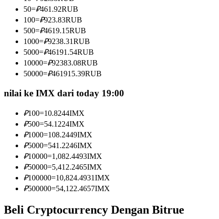
Menjadi Pedagang Salinan
50
=
₽
461.92
RUB
100
=
₽
923.83
RUB
Nikmati pembagian keuntungan dan komisi copy trading
500
=
₽
4619.15
RUB
1000
=
₽
9238.31
RUB
5000
=
₽
46191.54
RUB
10000
=
₽
92383.08
RUB
50000
=
₽
461915.39
RUB
nilai ke IMX dari today 19:00
₽
100
=
10.8244
IMX
Informasi
₽
500
=
54.1224
IMX
₽
1000
=
108.2449
IMX
Analisis data besar termasuk info perdagangan, dll.
₽
5000
=
541.2246
IMX
₽
10000
=
1,082.4493
IMX
₽
50000
=
5,412.2465
IMX
₽
100000
=
10,824.4931
IMX
₽
500000
=
54,122.4657
IMX
Beli Cryptocurrency Dengan Bitrue