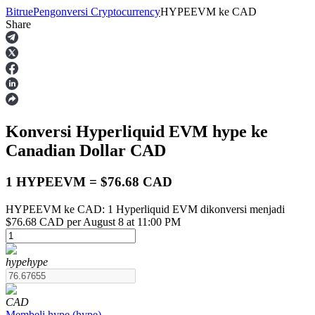
Bitrue
Pengonversi Cryptocurrency
HYPEEVM
ke
CAD
Share
Berjangka
Konversi Hyperliquid EVM
hype
ke
Canadian Dollar
CAD
1 HYPEEVM = $76.68 CAD
HYPEEVM ke CAD: 1 Hyperliquid EVM dikonversi menjadi
USDT Berjangka
$76.68 CAD per August 8 at 11:00 PM
Kontrak berjangka menggunakan USDT sebagai jaminannya
hype
hype
CAD
Membeli
hype
(
hype
)