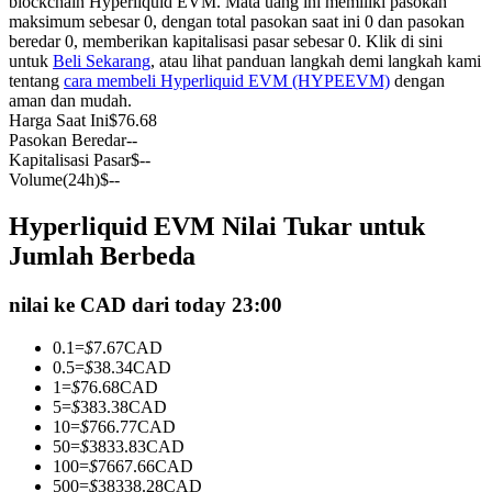
blockchain Hyperliquid EVM. Mata uang ini memiliki pasokan
maksimum sebesar 0, dengan total pasokan saat ini 0 dan pasokan
Kontrak berjangka menggunakan USDC sebagai jaminannya
beredar 0, memberikan kapitalisasi pasar sebesar 0. Klik di sini
untuk
Beli Sekarang
, atau lihat panduan langkah demi langkah kami
tentang
cara membeli Hyperliquid EVM (HYPEEVM)
dengan
aman dan mudah.
Harga Saat Ini
$
76.68
Pasokan Beredar
--
Kapitalisasi Pasar
$
--
Volume(24h)
$
--
Hyperliquid EVM Nilai Tukar untuk
Copy Trading
Jumlah Berbeda
Bergabunglah dengan pedagang top
nilai ke CAD dari today 23:00
0.1
=
$
7.67
CAD
0.5
=
$
38.34
CAD
1
=
$
76.68
CAD
5
=
$
383.38
CAD
10
=
$
766.77
CAD
50
=
$
3833.83
CAD
100
=
$
7667.66
CAD
500
=
$
38338.28
CAD