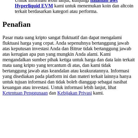
Untuk informasi lebih lanjut, kunjungi
halaman aset
Deposit & Trade BTC to Share 25000 USDT prize pool!
Hyperliquid EVM
kami untuk menemukan koin dan altcoin
terkait berdasarkan kategori atau performa.
Penafian
Deposit CASHCAT & Win
Pasar mata uang kripto sangat fluktuatif dan dapat mengalami
Share 500000 CASHCAT prize pool
fluktuasi harga yang cepat. Anda sepenuhnya bertanggung jawab
atas keputusan investasi Anda dan Bitrue tidak bertanggung jawab
atas kerugian apa pun yang mungkin Anda alami. Kami
mengandalkan sumber pihak ketiga untuk harga dan data lain terkait
mata uang kripto yang tercantum di atas, dan kami tidak
Exclusive for BitMart Users
bertanggung jawab atas keandalan atau keakuratannya. Informasi
yang disediakan pada platform ini dan materi terkait lainnya hanya
Register & Trade to Win 500,000 USDT
untuk tujuan informasi dan tidak boleh dianggap sebagai nasihat
keuangan atau investasi. Untuk informasi lebih lanjut, lihat
Ketentuan Penggunaan
dan
Kebijakan Privasi
kami.
Precious Metals Trading Carnival
Trade Gold & Silver · 33,333 USDT Bonus