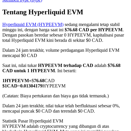
Tentang Hyperliquid EVM
Hyperliquid EVM (HYPEEVM)
sedang mengalami tetap stabil
COIN-M Berjangka
minggu ini, dengan harga saat ini
$76.68 CAD per HYPEEVM
.
Dengan pasokan beredar sebesar 0 HYPEEVM, kapitalisasi pasar
Mata Uang Kripto Berjangka
total Hyperliquid EVM kini berada di sekitar $0 CAD.
Dalam 24 jam terakhir, volume perdagangan Hyperliquid EVM
mencapai $0 CAD
TradFi
Saat ini, nilai tukar
HYPEEVM terhadap CAD
adalah
$76.68
Derivatif saham, forex, logam mulia, dan komoditas
CAD untuk 1 HYPEEVM
. Ini berarti:
1
HYPEEVM
=
$
76.68
CAD
$
1
CAD
=
0.01304179
HYPEEVM
(Catatan: Biaya pertukaran dan biaya gas tidak termasuk.)
Dalam 24 jam terakhir, nilai tukar telah berfluktuasi sebesar 0%,
mencapai puncak $0 CAD dan terendah $0 CAD.
Statistik Pasar Hyperliquid EVM
HYPEEVM adalah cryptocurrency yang dibangun di atas
USDC Berjangka