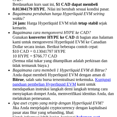
Berdasarkan kurs saat ini,
$1 CAD dapat membeli
0.01304179 HYPE
. Nilai ini berubah sesuai kondisi pasar.
Bagaimana perubahan harga Hyperliquid EVM seiring
waktu?
24 jam:
Harga Hyperliquid EVM telah
tetap stabil
sejak
kemarin.
Referensi
Bagaimana cara mengonversi HYPE ke CAD?
Gunakan
konverter HYPE ke CAD
di bagian atas halaman
Undang teman untuk mendapatkan imbalan tunai
kami untuk mengonversi Hyperliquid EVM ke Canadian
Dollar secara instan. Berikut beberapa contoh cepat:
BTC Welcome Rewards
$10 CAD = 0.13041797 HYPE
10 HYPE = $766.77 CAD
(Semua nilai tukar yang ditampilkan adalah perkiraan dan
tidak termasuk biaya.)
Bagaimana cara membeli 1 Hyperliquid EVM di Bitrue?
Anda dapat membeli Hyperliquid EVM dengan aman di
Bitrue
, salah satu bursa tersentralisasi terkemuka.
Kunjungi
panduan pembelian Hyperliquid EVM
kami untuk
mendapatkan instruksi langkah demi langkah tentang cara
menyiapkan dompet Anda, memverifikasi identitas Anda, dan
melakukan pemesanan.
Apa aset crypto yang mirip dengan Hyperliquid EVM?
Jika Anda menjelajahi cryptocurrency dengan kapitalisasi
BTC Welcome Rewards
pasar atau fitur yang sebanding, lihat: