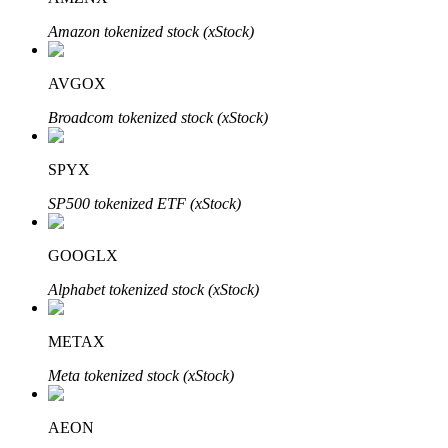
Amazon tokenized stock (xStock)
AVGOX
Investasi Otomatis
Broadcom tokenized stock (xStock)
Raih keuntungan jangka panjang dan kepentingan fleksibel
SPYX
SP500 tokenized ETF (xStock)
GOOGLX
Alphabet tokenized stock (xStock)
Pelajari Staking
METAX
Pelajari tentang mendapatkan penghasilan pasif
Meta tokenized stock (xStock)
Bitrue
AI
AEON