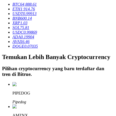
BTC
64,888.61
ETH
1,914.76
USDT
0.99913
Penguncian BTR
BNB
600.14
XRP
1.03
Investasi eksklusif untuk pemegang BTR
SOL
75.81
USDC
0.99869
ADA
0.19904
AVAX
6.46
DOGE
0.07035
Temukan Lebih Banyak Cryptocurrency
Pilihan cryptocurrency yang baru terdaftar dan
tren di
Bitrue
.
Pinjaman
Layanan pinjaman yang didukung Crypto
PIPEDOG
Pipedog
AMZNX