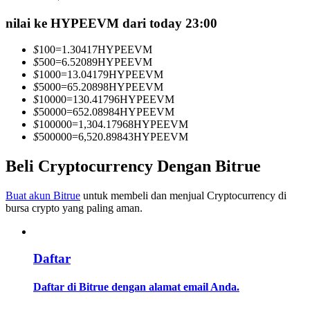
Menjadi Pedagang Salinan
nilai ke HYPEEVM dari today 23:00
Nikmati pembagian keuntungan dan komisi copy trading
$
100
=
1.30417
HYPEEVM
$
500
=
6.52089
HYPEEVM
$
1000
=
13.04179
HYPEEVM
$
5000
=
65.20898
HYPEEVM
$
10000
=
130.41796
HYPEEVM
$
50000
=
652.08984
HYPEEVM
$
100000
=
1,304.17968
HYPEEVM
$
500000
=
6,520.89843
HYPEEVM
Beli Cryptocurrency Dengan Bitrue
Informasi
Buat akun Bitrue
untuk membeli dan menjual Cryptocurrency di
Analisis data besar termasuk info perdagangan, dll.
bursa crypto yang paling aman.
Daftar
Daftar di Bitrue dengan alamat email Anda.