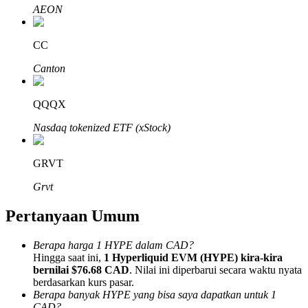
AEON
CC
Canton
Mitra Bitrue
QQQX
Nasdaq tokenized ETF (xStock)
GRVT
Grvt
Pertanyaan Umum
Afiliasi Bitrue
Berapa harga 1 HYPE dalam CAD?
Hingga 65% Komisi!
Hingga saat ini,
1 Hyperliquid EVM (HYPE) kira-kira
bernilai $76.68 CAD
. Nilai ini diperbarui secara waktu nyata
berdasarkan kurs pasar.
Berapa banyak HYPE yang bisa saya dapatkan untuk 1
CAD?