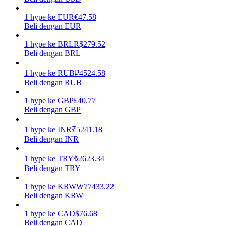
1
hype
ke
EUR
€
47.58
Menghasilkan
Beli dengan EUR
1
hype
ke
BRL
R$
279.52
Beli dengan BRL
1
hype
ke
RUB
₽
4524.58
Beli dengan RUB
1
hype
ke
GBP
£
40.77
Beli dengan GBP
Babi Kekuatan
1
hype
ke
INR
₹
5241.18
Beli dengan INR
Dapatkan imbalan kompetitif setiap hari
1
hype
ke
TRY
₺
2623.34
Beli dengan TRY
1
hype
ke
KRW
₩
77433.22
Beli dengan KRW
1
hype
ke
CAD
$
76.68
Beli dengan CAD