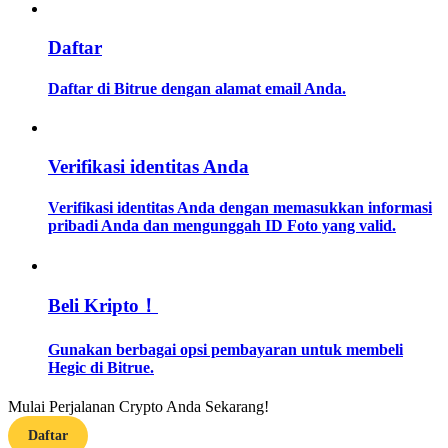
Memandu
Daftar
Panduan Pemula Berjangka
Daftar di Bitrue dengan alamat email Anda.
Verifikasi identitas Anda
Verifikasi identitas Anda dengan memasukkan informasi
pribadi Anda dan mengunggah ID Foto yang valid.
Strategi perdagangan
Beli Kripto！
Pelajari cara untuk tetap menghasilkan keuntungan
Gunakan berbagai opsi pembayaran untuk membeli
Hegic di Bitrue.
Mulai Perjalanan Crypto Anda Sekarang!
Daftar