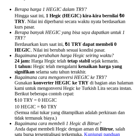
Berapa harga 1 HEGIC dalam TRY?
Hingga saat ini,
1 Hegic (HEGIC) kira-kira bernilai ₺0
TRY
. Nilai ini diperbarui secara waktu nyata berdasarkan
kurs pasar.
Berapa banyak HEGIC yang bisa saya dapatkan untuk 1
Referensi
TRY?
Berdasarkan kurs saat ini,
₺1 TRY dapat membeli 0
Undang teman untuk mendapatkan imbalan tunai
HEGIC
. Nilai ini berubah sesuai kondisi pasar.
Deposit CASHCAT & Win
Bagaimana perubahan harga Hegic seiring waktu?
24 jam:
Harga Hegic telah
tetap stabil
sejak kemarin.
1 tahun:
Hegic telah mengalami
kenaikan harga yang
signifikan
selama satu tahun terakhir.
Bagaimana cara mengonversi HEGIC ke TRY?
Gunakan
konverter HEGIC ke TRY
di bagian atas halaman
kami untuk mengonversi Hegic ke Turkish Lira secara instan.
Berikut beberapa contoh cepat:
₺10 TRY = 0 HEGIC
10 HEGIC = ₺0 TRY
(Semua nilai tukar yang ditampilkan adalah perkiraan dan
tidak termasuk biaya.)
Bagaimana cara membeli 1 Hegic di Bitrue?
Deposit CASHCAT & Win
Anda dapat membeli Hegic dengan aman di
Bitrue
, salah
satu bursa tersentralisasi terkemuka.
Kunjungi panduan