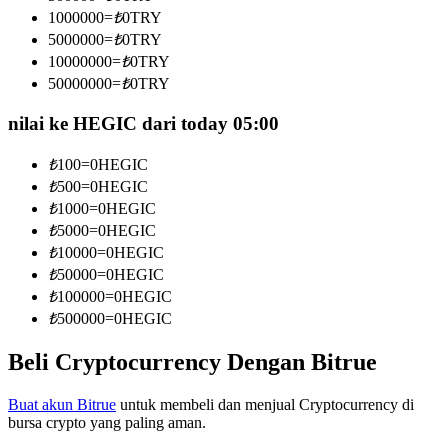
Menjadi Pedagang Salinan
1000000
=
₺
0
TRY
5000000
=
₺
0
TRY
Nikmati pembagian keuntungan dan komisi copy trading
10000000
=
₺
0
TRY
50000000
=
₺
0
TRY
nilai ke HEGIC dari today 05:00
₺
100
=
0
HEGIC
₺
500
=
0
HEGIC
₺
1000
=
0
HEGIC
₺
5000
=
0
HEGIC
₺
10000
=
0
HEGIC
Informasi
₺
50000
=
0
HEGIC
Analisis data besar termasuk info perdagangan, dll.
₺
100000
=
0
HEGIC
₺
500000
=
0
HEGIC
Beli Cryptocurrency Dengan Bitrue
Buat akun Bitrue
untuk membeli dan menjual Cryptocurrency di
bursa crypto yang paling aman.