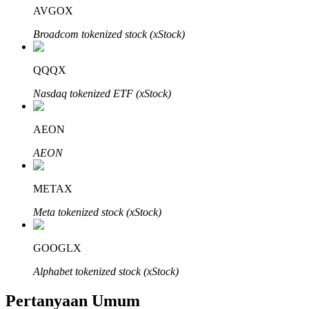
AVGOX
Broadcom tokenized stock (xStock)
QQQX
Mitra Bitrue
Nasdaq tokenized ETF (xStock)
AEON
AEON
METAX
Meta tokenized stock (xStock)
Afiliasi Bitrue
Hingga 65% Komisi!
GOOGLX
Alphabet tokenized stock (xStock)
Pertanyaan Umum