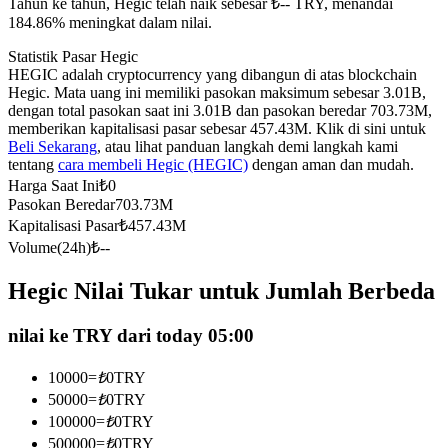
Tahun ke tahun, Hegic telah naik sebesar ₺-- TRY, menandai
Kontrak berjangka menggunakan USDC sebagai jaminannya
184.86% meningkat dalam nilai.
Statistik Pasar Hegic
HEGIC adalah cryptocurrency yang dibangun di atas blockchain
Hegic. Mata uang ini memiliki pasokan maksimum sebesar 3.01B,
dengan total pasokan saat ini 3.01B dan pasokan beredar 703.73M,
memberikan kapitalisasi pasar sebesar 457.43M. Klik di sini untuk
Beli Sekarang
, atau lihat panduan langkah demi langkah kami
tentang
cara membeli Hegic (HEGIC)
dengan aman dan mudah.
Harga Saat Ini
₺
0
Pasokan Beredar
703.73M
Copy Trading
Kapitalisasi Pasar
₺
457.43M
Volume(24h)
₺
--
Bergabunglah dengan pedagang top
Hegic Nilai Tukar untuk Jumlah Berbeda
nilai ke TRY dari today 05:00
10000
=
₺
0
TRY
50000
=
₺
0
TRY
100000
=
₺
0
TRY
500000
=
₺
0
TRY