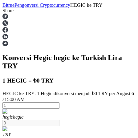
Bitrue
Pengonversi Cryptocurrency
HEGIC
ke
TRY
Share
Berjangka
Konversi Hegic
hegic
ke Turkish Lira
TRY
1 HEGIC = ₺0 TRY
USDT Berjangka
HEGIC ke TRY: 1 Hegic dikonversi menjadi ₺0 TRY per August 6
at 5:00 AM
Kontrak berjangka menggunakan USDT sebagai jaminannya
hegic
hegic
TRY