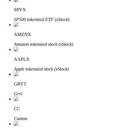
SPYX
SP500 tokenized ETF (xStock)
Investasi Otomatis
AMZNX
Raih keuntungan jangka panjang dan kepentingan fleksibel
Amazon tokenized stock (xStock)
AAPLX
Apple tokenized stock (xStock)
GRVT
Grvt
Pelajari Staking
Pelajari tentang mendapatkan penghasilan pasif
CC
Bitrue
AI
Canton