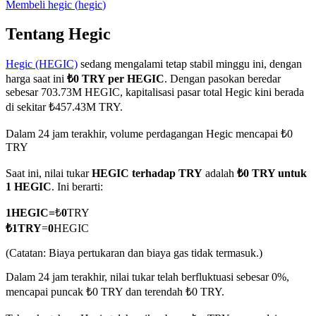
Membeli
hegic
(
hegic
)
Tentang Hegic
Hegic (HEGIC)
sedang mengalami tetap stabil minggu ini, dengan
COIN-M Berjangka
harga saat ini
₺0 TRY per HEGIC
. Dengan pasokan beredar
Mata Uang Kripto Berjangka
sebesar 703.73M HEGIC, kapitalisasi pasar total Hegic kini berada
di sekitar ₺457.43M TRY.
Dalam 24 jam terakhir, volume perdagangan Hegic mencapai ₺0
TradFi
TRY
Derivatif saham, forex, logam mulia, dan komoditas
Saat ini, nilai tukar
HEGIC terhadap TRY
adalah
₺0 TRY untuk
1 HEGIC
. Ini berarti:
1
HEGIC
=
₺
0
TRY
₺
1
TRY
=
0
HEGIC
(Catatan: Biaya pertukaran dan biaya gas tidak termasuk.)
Dalam 24 jam terakhir, nilai tukar telah berfluktuasi sebesar 0%,
mencapai puncak ₺0 TRY dan terendah ₺0 TRY.
USDC Berjangka