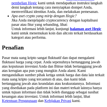
Share 500000 CASHCAT prize pool
pembelian Hegic
kami untuk mendapatkan instruksi langkah
demi langkah tentang cara menyiapkan dompet Anda,
memverifikasi identitas Anda, dan melakukan pemesanan.
Apa aset crypto yang mirip dengan Hegic?
Jika Anda menjelajahi cryptocurrency dengan kapitalisasi
Exclusive for BitMart Users
pasar atau fitur yang sebanding, lihat:
Untuk informasi lebih lanjut, kunjungi
halaman aset Hegic
Register & Trade to Win 500,000 USDT
kami untuk menemukan koin dan altcoin terkait berdasarkan
kategori atau performa.
Penafian
Precious Metals Trading Carnival
Pasar mata uang kripto sangat fluktuatif dan dapat mengalami
Trade Gold & Silver · 33,333 USDT Bonus
fluktuasi harga yang cepat. Anda sepenuhnya bertanggung jawab
atas keputusan investasi Anda dan Bitrue tidak bertanggung jawab
atas kerugian apa pun yang mungkin Anda alami. Kami
mengandalkan sumber pihak ketiga untuk harga dan data lain terkait
mata uang kripto yang tercantum di atas, dan kami tidak
USDT New User Exclusive 10% APR
bertanggung jawab atas keandalan atau keakuratannya. Informasi
yang disediakan pada platform ini dan materi terkait lainnya hanya
USDT Flexible Staking | Daily Rewards
untuk tujuan informasi dan tidak boleh dianggap sebagai nasihat
keuangan atau investasi. Untuk informasi lebih lanjut, lihat
Ketentuan Penggunaan
dan
Kebijakan Privasi
kami.