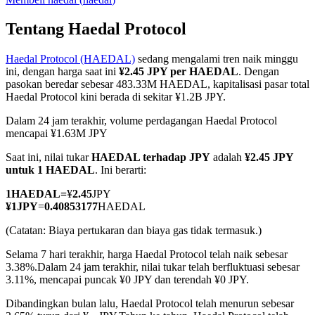
Tentang Haedal Protocol
Haedal Protocol (HAEDAL)
sedang mengalami tren naik minggu
COIN-M Berjangka
ini, dengan harga saat ini
¥2.45 JPY per HAEDAL
. Dengan
pasokan beredar sebesar 483.33M HAEDAL, kapitalisasi pasar total
Mata Uang Kripto Berjangka
Haedal Protocol kini berada di sekitar ¥1.2B JPY.
Dalam 24 jam terakhir, volume perdagangan Haedal Protocol
mencapai ¥1.63M JPY
TradFi
Saat ini, nilai tukar
HAEDAL terhadap JPY
adalah
¥2.45 JPY
Derivatif saham, forex, logam mulia, dan komoditas
untuk 1 HAEDAL
. Ini berarti:
1
HAEDAL
=
¥
2.45
JPY
¥
1
JPY
=
0.40853177
HAEDAL
(Catatan: Biaya pertukaran dan biaya gas tidak termasuk.)
Selama 7 hari terakhir, harga Haedal Protocol telah naik sebesar
3.38%.
Dalam 24 jam terakhir, nilai tukar telah berfluktuasi sebesar
3.11%, mencapai puncak ¥0 JPY dan terendah ¥0 JPY.
Dibandingkan bulan lalu, Haedal Protocol telah menurun sebesar
USDC Berjangka