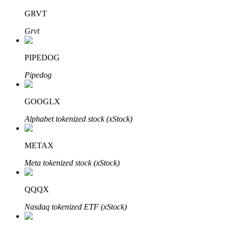
GRVT
Grvt
Investasi Otomatis
PIPEDOG
Raih keuntungan jangka panjang dan kepentingan fleksibel
Pipedog
GOOGLX
Alphabet tokenized stock (xStock)
METAX
Meta tokenized stock (xStock)
Pelajari Staking
Pelajari tentang mendapatkan penghasilan pasif
QQQX
Bitrue
AI
Nasdaq tokenized ETF (xStock)