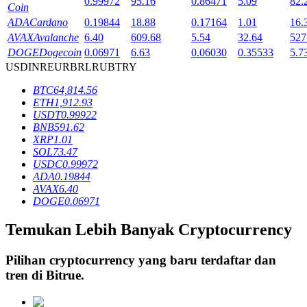
0.99972
95.16
0.86471
5.09
82.
Coin
ADA
Cardano
0.19844
18.88
0.17164
1.01
16.
AVAX
Avalanche
6.40
609.68
5.54
32.64
527
Penguncian BTR
DOGE
Dogecoin
0.06971
6.63
0.06030
0.35533
5.7
USD
INR
EUR
BRL
RUB
TRY
Investasi eksklusif untuk pemegang BTR
BTC
64,814.56
ETH
1,912.93
USDT
0.99922
BNB
591.62
XRP
1.01
SOL
73.47
USDC
0.99972
ADA
0.19844
AVAX
6.40
DOGE
0.06971
Pinjaman
Temukan Lebih Banyak Cryptocurrency
Layanan pinjaman yang didukung Crypto
Pilihan cryptocurrency yang baru terdaftar dan
tren di
Bitrue
.