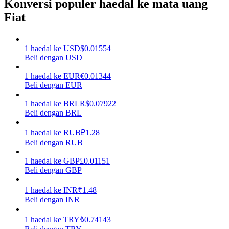
Konversi populer haedal ke mata uang
Fiat
Menghasilkan
1
haedal
ke
USD
$
0.01554
Beli dengan USD
1
haedal
ke
EUR
€
0.01344
Beli dengan EUR
1
haedal
ke
BRL
R$
0.07922
Beli dengan BRL
Babi Kekuatan
1
haedal
ke
RUB
₽
1.28
Beli dengan RUB
Dapatkan imbalan kompetitif setiap hari
1
haedal
ke
GBP
£
0.01151
Beli dengan GBP
1
haedal
ke
INR
₹
1.48
Beli dengan INR
1
haedal
ke
TRY
₺
0.74143