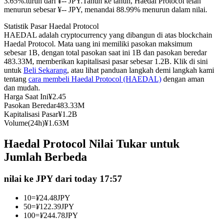
3.65%.turun dari ¥-- JPY.
Tahun ke tahun, Haedal Protocol telah
menurun sebesar ¥-- JPY, menandai 88.99% menurun dalam nilai.
Kontrak berjangka menggunakan USDC sebagai jaminannya
Statistik Pasar Haedal Protocol
HAEDAL adalah cryptocurrency yang dibangun di atas blockchain
Haedal Protocol. Mata uang ini memiliki pasokan maksimum
sebesar 1B, dengan total pasokan saat ini 1B dan pasokan beredar
483.33M, memberikan kapitalisasi pasar sebesar 1.2B. Klik di sini
untuk
Beli Sekarang
, atau lihat panduan langkah demi langkah kami
tentang
cara membeli Haedal Protocol (HAEDAL)
dengan aman
dan mudah.
Harga Saat Ini
¥
2.45
Pasokan Beredar
483.33M
Copy Trading
Kapitalisasi Pasar
¥
1.2B
Volume(24h)
¥
1.63M
Bergabunglah dengan pedagang top
Haedal Protocol Nilai Tukar untuk
Jumlah Berbeda
nilai ke JPY dari today 17:57
10
=
¥
24.48
JPY
50
=
¥
122.39
JPY
100
=
¥
244.78
JPY