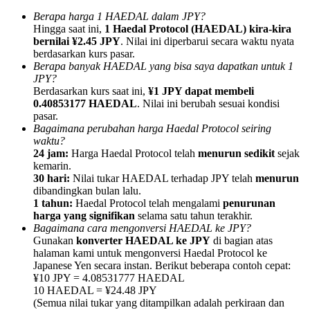
Berapa harga 1 HAEDAL dalam JPY?
Hingga saat ini,
1 Haedal Protocol (HAEDAL) kira-kira
bernilai ¥2.45 JPY
. Nilai ini diperbarui secara waktu nyata
berdasarkan kurs pasar.
Berapa banyak HAEDAL yang bisa saya dapatkan untuk 1
JPY?
Referensi
Berdasarkan kurs saat ini,
¥1 JPY dapat membeli
Undang teman untuk mendapatkan imbalan tunai
0.40853177 HAEDAL
. Nilai ini berubah sesuai kondisi
pasar.
BTC Welcome Rewards
Bagaimana perubahan harga Haedal Protocol seiring
waktu?
24 jam:
Harga Haedal Protocol telah
menurun sedikit
sejak
kemarin.
30 hari:
Nilai tukar HAEDAL terhadap JPY telah
menurun
dibandingkan bulan lalu.
1 tahun:
Haedal Protocol telah mengalami
penurunan
harga yang signifikan
selama satu tahun terakhir.
Bagaimana cara mengonversi HAEDAL ke JPY?
Gunakan
konverter HAEDAL ke JPY
di bagian atas
halaman kami untuk mengonversi Haedal Protocol ke
Japanese Yen secara instan. Berikut beberapa contoh cepat:
¥10 JPY = 4.08531777 HAEDAL
10 HAEDAL = ¥24.48 JPY
BTC Welcome Rewards
(Semua nilai tukar yang ditampilkan adalah perkiraan dan