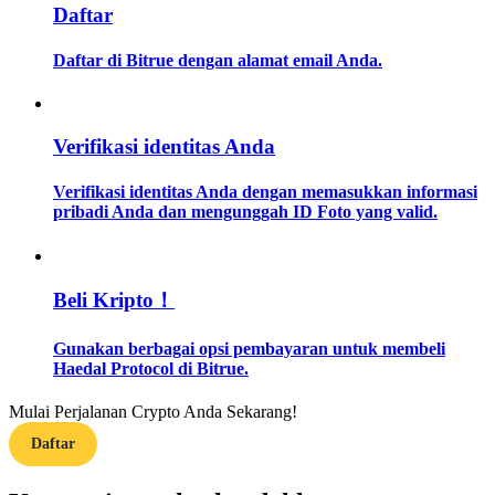
Daftar
Memandu
Daftar di Bitrue dengan alamat email Anda.
Panduan Pemula Berjangka
Verifikasi identitas Anda
Verifikasi identitas Anda dengan memasukkan informasi
pribadi Anda dan mengunggah ID Foto yang valid.
Beli Kripto！
Strategi perdagangan
Gunakan berbagai opsi pembayaran untuk membeli
Pelajari cara untuk tetap menghasilkan keuntungan
Haedal Protocol di Bitrue.
Mulai Perjalanan Crypto Anda Sekarang!
Daftar