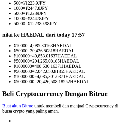
500
=
¥
1223.9
JPY
Menjadi Pedagang Salinan
1000
=
¥
2447.8
JPY
5000
=
¥
12239
JPY
Nikmati pembagian keuntungan dan komisi copy trading
10000
=
¥
24478
JPY
50000
=
¥
122389.98
JPY
nilai ke HAEDAL dari today 17:57
¥
10000
=
4,085.30163
HAEDAL
¥
50000
=
20,426.50818
HAEDAL
¥
100000
=
40,853.01637
HAEDAL
¥
500000
=
204,265.08185
HAEDAL
¥
1000000
=
408,530.16371
HAEDAL
¥
5000000
=
2,042,650.81855
HAEDAL
Informasi
¥
10000000
=
4,085,301.6371
HAEDAL
¥
50000000
=
20,426,508.18552
HAEDAL
Analisis data besar termasuk info perdagangan, dll.
Beli Cryptocurrency Dengan Bitrue
Buat akun Bitrue
untuk membeli dan menjual Cryptocurrency di
bursa crypto yang paling aman.