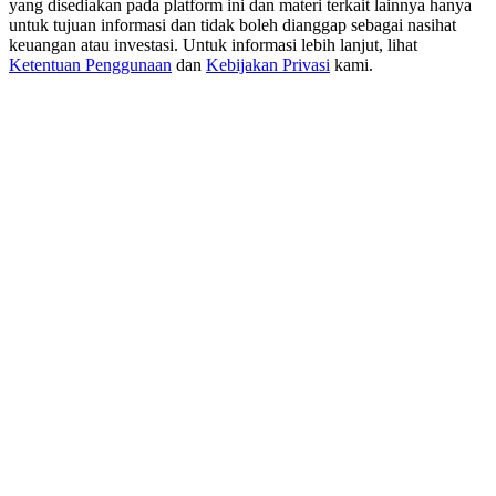
yang disediakan pada platform ini dan materi terkait lainnya hanya
USDT New User Exclusive 10% APR
untuk tujuan informasi dan tidak boleh dianggap sebagai nasihat
USDT Flexible Staking | Daily Rewards
keuangan atau investasi. Untuk informasi lebih lanjut, lihat
Ketentuan Penggunaan
dan
Kebijakan Privasi
kami.
BTC New User Exclusive: 6.5% APR
BTC Flexible Staking | Daily Rewards
Lebih Banyak Acara
Menangkan Hadiah dan Hadiah Eksklusif
Pusat Hadiah