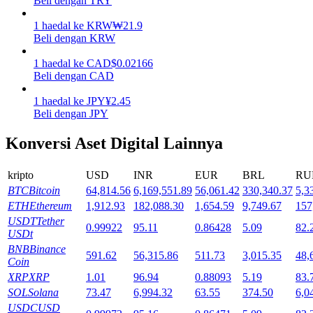
Beli dengan TRY
Mempertaruhkan
1
haedal
ke
KRW
₩
21.9
Beli dengan KRW
Pengembalian tinggi & akses instan
1
haedal
ke
CAD
$
0.02166
Beli dengan CAD
1
haedal
ke
JPY
¥
2.45
Beli dengan JPY
Konversi Aset Digital Lainnya
kripto
USD
INR
EUR
BRL
RU
BTC
Bitcoin
64,814.56
6,169,551.89
56,061.42
330,340.37
5,3
Launchpool
ETH
Ethereum
1,912.93
182,088.30
1,654.59
9,749.67
157
Staking fleksibel untuk mendapatkan token populer
USDT
Tether
0.99922
95.11
0.86428
5.09
82.
USDt
BNB
Binance
591.62
56,315.86
511.73
3,015.35
48,
Coin
XRP
XRP
1.01
96.94
0.88093
5.19
83.
SOL
Solana
73.47
6,994.32
63.55
374.50
6,0
USDC
USD