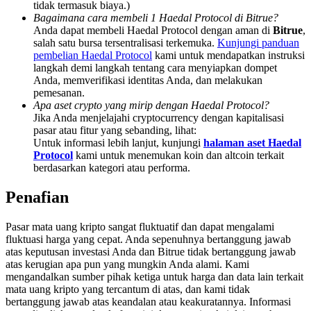
tidak termasuk biaya.)
Deposit & Trade BTC to Share 25000 USDT prize pool!
Bagaimana cara membeli 1 Haedal Protocol di Bitrue?
Anda dapat membeli Haedal Protocol dengan aman di
Bitrue
,
salah satu bursa tersentralisasi terkemuka.
Kunjungi panduan
pembelian Haedal Protocol
kami untuk mendapatkan instruksi
Deposit CASHCAT & Win
langkah demi langkah tentang cara menyiapkan dompet
Anda, memverifikasi identitas Anda, dan melakukan
Share 500000 CASHCAT prize pool
pemesanan.
Apa aset crypto yang mirip dengan Haedal Protocol?
Jika Anda menjelajahi cryptocurrency dengan kapitalisasi
pasar atau fitur yang sebanding, lihat:
Untuk informasi lebih lanjut, kunjungi
halaman aset Haedal
Exclusive for BitMart Users
Protocol
kami untuk menemukan koin dan altcoin terkait
berdasarkan kategori atau performa.
Register & Trade to Win 500,000 USDT
Penafian
Pasar mata uang kripto sangat fluktuatif dan dapat mengalami
Precious Metals Trading Carnival
fluktuasi harga yang cepat. Anda sepenuhnya bertanggung jawab
atas keputusan investasi Anda dan Bitrue tidak bertanggung jawab
Trade Gold & Silver · 33,333 USDT Bonus
atas kerugian apa pun yang mungkin Anda alami. Kami
mengandalkan sumber pihak ketiga untuk harga dan data lain terkait
mata uang kripto yang tercantum di atas, dan kami tidak
bertanggung jawab atas keandalan atau keakuratannya. Informasi