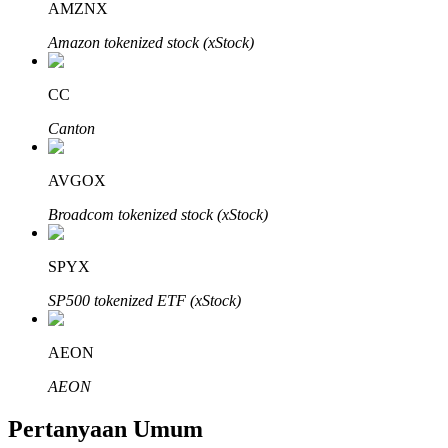
AMZNX
Amazon tokenized stock (xStock)
CC
Mitra Bitrue
Canton
AVGOX
Broadcom tokenized stock (xStock)
SPYX
SP500 tokenized ETF (xStock)
Afiliasi Bitrue
AEON
Hingga 65% Komisi!
AEON
Pertanyaan Umum