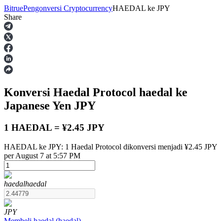
Bitrue
Pengonversi Cryptocurrency
HAEDAL
ke
JPY
Share
Berjangka
Konversi Haedal Protocol
haedal
ke
Japanese Yen
JPY
1 HAEDAL = ¥2.45 JPY
HAEDAL ke JPY: 1 Haedal Protocol dikonversi menjadi ¥2.45 JPY
USDT Berjangka
per August 7 at 5:57 PM
Kontrak berjangka menggunakan USDT sebagai jaminannya
haedal
haedal
JPY
Membeli
haedal
(
haedal
)