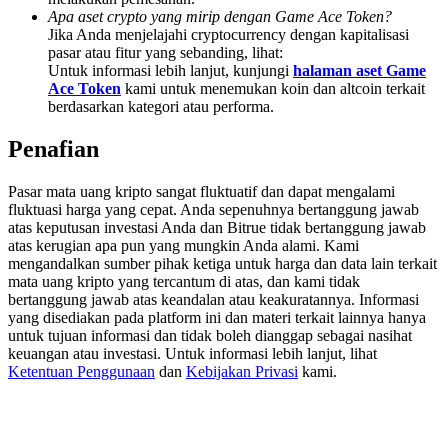
Deposit & Trade BTC to Share 25000 USDT prize pool!
Apa aset crypto yang mirip dengan Game Ace Token?
Jika Anda menjelajahi cryptocurrency dengan kapitalisasi
pasar atau fitur yang sebanding, lihat:
Untuk informasi lebih lanjut, kunjungi
halaman aset Game
Ace Token
kami untuk menemukan koin dan altcoin terkait
Deposit CASHCAT & Win
berdasarkan kategori atau performa.
Share 500000 CASHCAT prize pool
Penafian
Pasar mata uang kripto sangat fluktuatif dan dapat mengalami
fluktuasi harga yang cepat. Anda sepenuhnya bertanggung jawab
Exclusive for BitMart Users
atas keputusan investasi Anda dan Bitrue tidak bertanggung jawab
atas kerugian apa pun yang mungkin Anda alami. Kami
Register & Trade to Win 500,000 USDT
mengandalkan sumber pihak ketiga untuk harga dan data lain terkait
mata uang kripto yang tercantum di atas, dan kami tidak
bertanggung jawab atas keandalan atau keakuratannya. Informasi
yang disediakan pada platform ini dan materi terkait lainnya hanya
Precious Metals Trading Carnival
untuk tujuan informasi dan tidak boleh dianggap sebagai nasihat
keuangan atau investasi. Untuk informasi lebih lanjut, lihat
Trade Gold & Silver · 33,333 USDT Bonus
Ketentuan Penggunaan
dan
Kebijakan Privasi
kami.