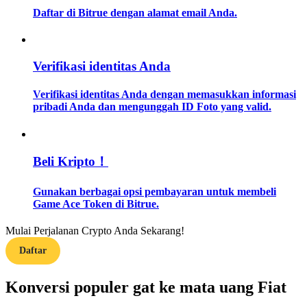
Daftar di Bitrue dengan alamat email Anda.
Memandu
Panduan Pemula Berjangka
Verifikasi identitas Anda
Verifikasi identitas Anda dengan memasukkan informasi
pribadi Anda dan mengunggah ID Foto yang valid.
Beli Kripto！
Gunakan berbagai opsi pembayaran untuk membeli
Strategi perdagangan
Game Ace Token di Bitrue.
Pelajari cara untuk tetap menghasilkan keuntungan
Mulai Perjalanan Crypto Anda Sekarang!
Daftar
Konversi populer gat ke mata uang Fiat