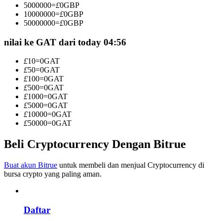
5000000
=
£
0
GBP
Menjadi Pedagang Salinan
10000000
=
£
0
GBP
50000000
=
£
0
GBP
Nikmati pembagian keuntungan dan komisi copy trading
nilai ke GAT dari today 04:56
£
10
=
0
GAT
£
50
=
0
GAT
£
100
=
0
GAT
£
500
=
0
GAT
£
1000
=
0
GAT
£
5000
=
0
GAT
£
10000
=
0
GAT
£
50000
=
0
GAT
Informasi
Analisis data besar termasuk info perdagangan, dll.
Beli Cryptocurrency Dengan Bitrue
Buat akun Bitrue
untuk membeli dan menjual Cryptocurrency di
bursa crypto yang paling aman.
Daftar