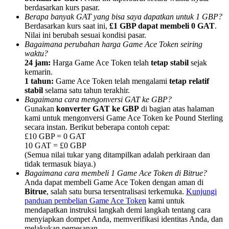
berdasarkan kurs pasar.
Berapa banyak GAT yang bisa saya dapatkan untuk 1 GBP?
Berdasarkan kurs saat ini,
£1 GBP dapat membeli 0 GAT
.
Nilai ini berubah sesuai kondisi pasar.
Bagaimana perubahan harga Game Ace Token seiring
waktu?
Referensi
24 jam:
Harga Game Ace Token telah
tetap stabil
sejak
kemarin.
Undang teman untuk mendapatkan imbalan tunai
1 tahun:
Game Ace Token telah mengalami
tetap relatif
stabil
selama satu tahun terakhir.
BTC Welcome Rewards
Bagaimana cara mengonversi GAT ke GBP?
Gunakan
konverter GAT ke GBP
di bagian atas halaman
kami untuk mengonversi Game Ace Token ke Pound Sterling
secara instan. Berikut beberapa contoh cepat:
£10 GBP = 0 GAT
10 GAT = £0 GBP
(Semua nilai tukar yang ditampilkan adalah perkiraan dan
tidak termasuk biaya.)
Bagaimana cara membeli 1 Game Ace Token di Bitrue?
Anda dapat membeli Game Ace Token dengan aman di
Bitrue
, salah satu bursa tersentralisasi terkemuka.
Kunjungi
panduan pembelian Game Ace Token
kami untuk
mendapatkan instruksi langkah demi langkah tentang cara
BTC Welcome Rewards
menyiapkan dompet Anda, memverifikasi identitas Anda, dan
melakukan pemesanan.