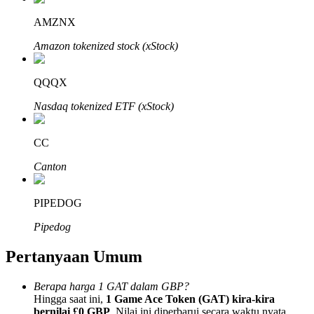
AMZNX
Amazon tokenized stock (xStock)
QQQX
Mitra Bitrue
Nasdaq tokenized ETF (xStock)
CC
Canton
PIPEDOG
Afiliasi Bitrue
Pipedog
Hingga 65% Komisi!
Pertanyaan Umum
Berapa harga 1 GAT dalam GBP?
Hingga saat ini,
1 Game Ace Token (GAT) kira-kira
bernilai £0 GBP
. Nilai ini diperbarui secara waktu nyata