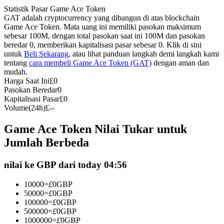
Statistik Pasar Game Ace Token
Kontrak berjangka menggunakan USDC sebagai jaminannya
GAT adalah cryptocurrency yang dibangun di atas blockchain
Game Ace Token. Mata uang ini memiliki pasokan maksimum
sebesar 100M, dengan total pasokan saat ini 100M dan pasokan
beredar 0, memberikan kapitalisasi pasar sebesar 0. Klik di sini
untuk
Beli Sekarang
, atau lihat panduan langkah demi langkah kami
tentang
cara membeli Game Ace Token (GAT)
dengan aman dan
mudah.
Harga Saat Ini
£
0
Pasokan Beredar
0
Kapitalisasi Pasar
£
0
Volume(24h)
£
--
Copy Trading
Game Ace Token Nilai Tukar untuk
Bergabunglah dengan pedagang top
Jumlah Berbeda
nilai ke GBP dari today 04:56
10000
=
£
0
GBP
50000
=
£
0
GBP
100000
=
£
0
GBP
500000
=
£
0
GBP
1000000
=
£
0
GBP