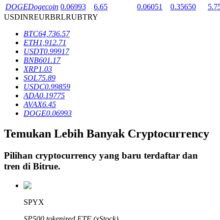
DOGE
Dogecoin
0.06993
6.65
0.06051
0.35650
5.7
USD
INR
EUR
BRL
RUB
TRY
Penguncian BTR
BTC
64,736.57
ETH
1,912.71
Investasi eksklusif untuk pemegang BTR
USDT
0.99917
BNB
601.17
XRP
1.03
SOL
75.89
USDC
0.99859
ADA
0.19775
AVAX
6.45
DOGE
0.06993
Temukan Lebih Banyak Cryptocurrency
Pinjaman
Pilihan cryptocurrency yang baru terdaftar dan
Layanan pinjaman yang didukung Crypto
tren di
Bitrue
.
SPYX
SP500 tokenized ETF (xStock)