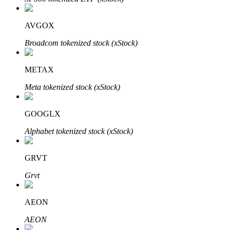
AVGOX
Broadcom tokenized stock (xStock)
Investasi Otomatis
Raih keuntungan jangka panjang dan kepentingan fleksibel
METAX
Meta tokenized stock (xStock)
GOOGLX
Alphabet tokenized stock (xStock)
GRVT
Pelajari Staking
Grvt
Pelajari tentang mendapatkan penghasilan pasif
AEON
Bitrue
AI
AEON