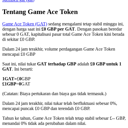
Tentang Game Ace Token
Game Ace Token (GAT)
sedang mengalami tetap stabil minggu ini,
COIN-M Berjangka
dengan harga saat ini
£0 GBP per GAT
. Dengan pasokan beredar
sebesar 0 GAT, kapitalisasi pasar total Game Ace Token kini berada
Mata Uang Kripto Berjangka
di sekitar £0 GBP.
Dalam 24 jam terakhir, volume perdagangan Game Ace Token
mencapai £0 GBP
TradFi
Saat ini, nilai tukar
GAT terhadap GBP
adalah
£0 GBP untuk 1
Derivatif saham, forex, logam mulia, dan komoditas
GAT
. Ini berarti:
1
GAT
=
£
0
GBP
£
1
GBP
=
0
GAT
(Catatan: Biaya pertukaran dan biaya gas tidak termasuk.)
Dalam 24 jam terakhir, nilai tukar telah berfluktuasi sebesar 0%,
mencapai puncak £0 GBP dan terendah £0 GBP.
Tahun ke tahun, Game Ace Token telah tetap stabil sebesar £-- GBP,
menandai 0% tidak ada perubahan dalam nilai.
USDC Berjangka