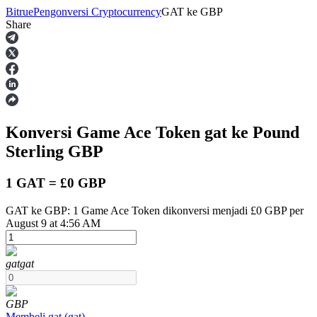
Bitrue
Pengonversi Cryptocurrency
GAT
ke
GBP
Share
Berjangka
Konversi Game Ace Token
gat
ke Pound
Sterling
GBP
1 GAT = £0 GBP
GAT ke GBP: 1 Game Ace Token dikonversi menjadi £0 GBP per
USDT Berjangka
August 9 at 4:56 AM
Kontrak berjangka menggunakan USDT sebagai jaminannya
gat
gat
GBP
Membeli
gat
(
gat
)