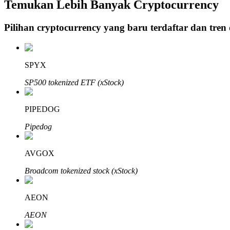
Temukan Lebih Banyak Cryptocurrency
Pilihan cryptocurrency yang baru terdaftar dan tren
Penguncian BTR
Investasi eksklusif untuk pemegang BTR
SPYX
SP500 tokenized ETF (xStock)
PIPEDOG
Pipedog
AVGOX
Pinjaman
Broadcom tokenized stock (xStock)
Layanan pinjaman yang didukung Crypto
AEON
AEON