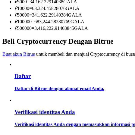
₽
5000
=
34,162.22914038
GALA
Menjadi Pedagang Salinan
₽
10000
=
68,324.45828076
GALA
Nikmati pembagian keuntungan dan komisi copy trading
₽
50000
=
341,622.29140384
GALA
₽
100000
=
683,244.58280769
GALA
₽
500000
=
3,416,222.91403845
GALA
Beli Cryptocurrency Dengan Bitrue
Buat akun Bitrue
untuk membeli dan menjual Cryptocurrency di bursa
Daftar
Informasi
Analisis data besar termasuk info perdagangan, dll.
Daftar di Bitrue dengan alamat email Anda.
Verifikasi identitas Anda
Verifikasi identitas Anda dengan memasukkan informasi 