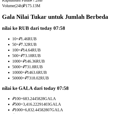
Kapitalisasi Pasar
₽
7.28B
Kontrak berjangka menggunakan USDC sebagai jaminannya
Volume(24h)
₽
175.13M
Gala Nilai Tukar untuk Jumlah Berbeda
nilai ke RUB dari today 07:58
10
=
₽
1.46
RUB
50
=
₽
7.32
RUB
100
=
₽
14.64
RUB
500
=
₽
73.18
RUB
Copy Trading
1000
=
₽
146.36
RUB
Bergabunglah dengan pedagang top
5000
=
₽
731.8
RUB
10000
=
₽
1463.6
RUB
50000
=
₽
7318.02
RUB
nilai ke GALA dari today 07:58
₽
100
=
683.2445828
GALA
₽
500
=
3,416.22291403
GALA
₽
1000
=
6,832.44582807
GALA