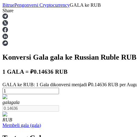
Bitrue
Pengonversi Cryptocurrency
GALA
ke
RUB
Share
Berjangka
Konversi Gala
gala
ke Russian Ruble
RUB
1 GALA = ₽0.14636 RUB
GALA ke RUB: 1 Gala dikonversi menjadi ₽0.14636 RUB per Augus
USDT Berjangka
gala
gala
Kontrak berjangka menggunakan USDT sebagai jaminannya
RUB
Membeli
gala
(
gala
)