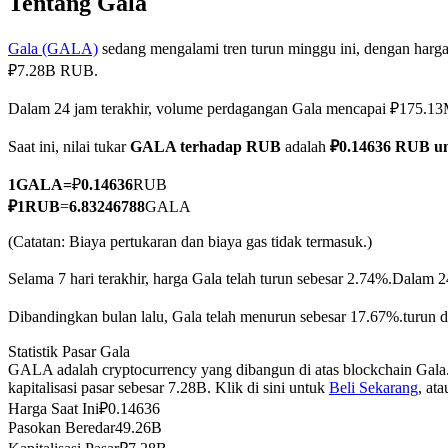
Tentang Gala
Gala (GALA)
sedang mengalami tren turun minggu ini, dengan harga
₽7.28B RUB.
COIN-M Berjangka
Dalam 24 jam terakhir, volume perdagangan Gala mencapai ₽175.
Mata Uang Kripto Berjangka
Saat ini, nilai tukar
GALA terhadap RUB
adalah
₽0.14636 RUB u
1
GALA
=
₽
0.14636
RUB
TradFi
₽
1
RUB
=
6.83246788
GALA
Derivatif saham, forex, logam mulia, dan komoditas
(Catatan: Biaya pertukaran dan biaya gas tidak termasuk.)
Selama 7 hari terakhir, harga Gala telah turun sebesar 2.74%.
Dalam 24
Dibandingkan bulan lalu, Gala telah menurun sebesar 17.67%.turun 
Statistik Pasar Gala
GALA adalah cryptocurrency yang dibangun di atas blockchain Gala.
kapitalisasi pasar sebesar 7.28B. Klik di sini untuk
Beli Sekarang
, at
Harga Saat Ini
₽
0.14636
Pasokan Beredar
49.26B
USDC Berjangka