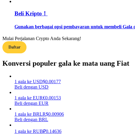
Beli Kripto！
Memandu
Panduan Pemula Berjangka
Gunakan berbagai opsi pembayaran untuk membeli Gala di
Mulai Perjalanan Crypto Anda Sekarang!
Daftar
Konversi populer gala ke mata uang Fiat
1
gala
ke
USD
$
0.00177
Strategi perdagangan
Beli dengan USD
Pelajari cara untuk tetap menghasilkan keuntungan
1
gala
ke
EUR
€
0.00153
Beli dengan EUR
1
gala
ke
BRL
R$
0.00906
Beli dengan BRL
1
gala
ke
RUB
₽
0.14636