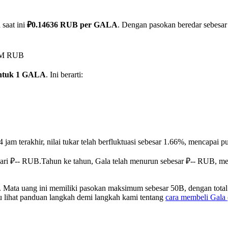
 saat ini
₽0.14636 RUB per GALA
. Dengan pasokan beredar sebesar 
13M RUB
ntuk 1 GALA
. Ini berarti:
 jam terakhir, nilai tukar telah berfluktuasi sebesar 1.66%, mencap
dari ₽-- RUB.
Tahun ke tahun, Gala telah menurun sebesar ₽-- RUB, m
 Mata uang ini memiliki pasokan maksimum sebesar 50B, dengan total
au lihat panduan langkah demi langkah kami tentang
cara membeli Gal