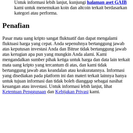
Untuk informasi lebih lanjut, kunjungi
halaman aset GAIB
Share 500000 CASHCAT prize pool
kami untuk menemukan koin dan altcoin terkait berdasarkan
kategori atau performa.
Penafian
Exclusive for BitMart Users
Register & Trade to Win 500,000 USDT
Pasar mata uang kripto sangat fluktuatif dan dapat mengalami
fluktuasi harga yang cepat. Anda sepenuhnya bertanggung jawab
atas keputusan investasi Anda dan Bitrue tidak bertanggung jawab
atas kerugian apa pun yang mungkin Anda alami. Kami
mengandalkan sumber pihak ketiga untuk harga dan data lain terkait
Precious Metals Trading Carnival
mata uang kripto yang tercantum di atas, dan kami tidak
bertanggung jawab atas keandalan atau keakuratannya. Informasi
Trade Gold & Silver · 33,333 USDT Bonus
yang disediakan pada platform ini dan materi terkait lainnya hanya
untuk tujuan informasi dan tidak boleh dianggap sebagai nasihat
keuangan atau investasi. Untuk informasi lebih lanjut, lihat
Ketentuan Penggunaan
dan
Kebijakan Privasi
kami.
USDT New User Exclusive 10% APR
USDT Flexible Staking | Daily Rewards