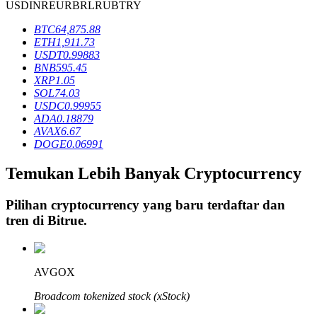
USD
INR
EUR
BRL
RUB
TRY
BTC
64,875.88
ETH
1,911.73
Penguncian BTR
USDT
0.99883
BNB
595.45
Investasi eksklusif untuk pemegang BTR
XRP
1.05
SOL
74.03
USDC
0.99955
ADA
0.18879
AVAX
6.67
DOGE
0.06991
Temukan Lebih Banyak Cryptocurrency
Pilihan cryptocurrency yang baru terdaftar dan
Pinjaman
tren di
Bitrue
.
Layanan pinjaman yang didukung Crypto
AVGOX
Broadcom tokenized stock (xStock)