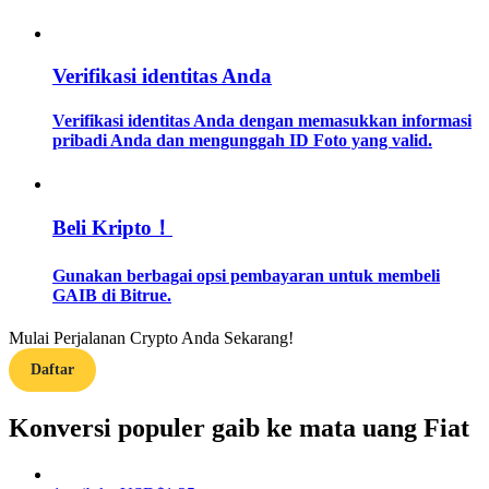
Memandu
Verifikasi identitas Anda
Panduan Pemula Berjangka
Verifikasi identitas Anda dengan memasukkan informasi
pribadi Anda dan mengunggah ID Foto yang valid.
Beli Kripto！
Gunakan berbagai opsi pembayaran untuk membeli
GAIB di Bitrue.
Strategi perdagangan
Mulai Perjalanan Crypto Anda Sekarang!
Pelajari cara untuk tetap menghasilkan keuntungan
Daftar
Konversi populer gaib ke mata uang Fiat