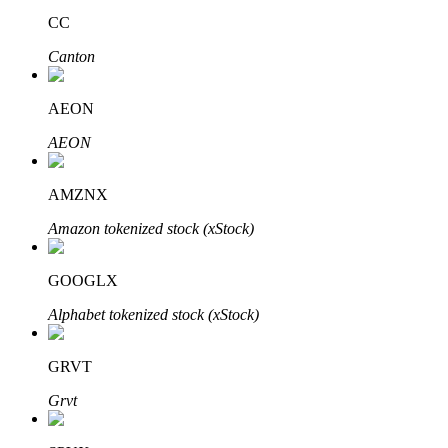
CC
Canton
Investasi Otomatis
AEON
Raih keuntungan jangka panjang dan kepentingan fleksibel
AEON
AMZNX
Amazon tokenized stock (xStock)
GOOGLX
Alphabet tokenized stock (xStock)
Pelajari Staking
Pelajari tentang mendapatkan penghasilan pasif
GRVT
Bitrue
AI
Grvt