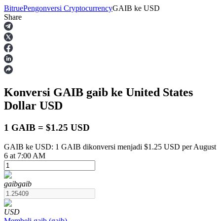
Bitrue
Pengonversi Cryptocurrency
GAIB
ke
USD
Share
Berjangka
Konversi GAIB
gaib
ke United States
Dollar
USD
1 GAIB = $1.25 USD
GAIB ke USD: 1 GAIB dikonversi menjadi $1.25 USD per August
USDT Berjangka
6 at 7:00 AM
Kontrak berjangka menggunakan USDT sebagai jaminannya
gaib
gaib
USD
Membeli
gaib
(
gaib
)