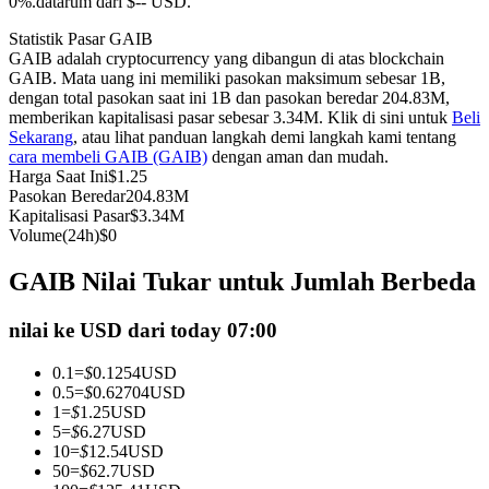
0%.datarum dari $-- USD.
Kontrak berjangka menggunakan USDC sebagai jaminannya
Statistik Pasar GAIB
GAIB adalah cryptocurrency yang dibangun di atas blockchain
GAIB. Mata uang ini memiliki pasokan maksimum sebesar 1B,
dengan total pasokan saat ini 1B dan pasokan beredar 204.83M,
memberikan kapitalisasi pasar sebesar 3.34M. Klik di sini untuk
Beli
Sekarang
, atau lihat panduan langkah demi langkah kami tentang
cara membeli GAIB (GAIB)
dengan aman dan mudah.
Harga Saat Ini
$
1.25
Pasokan Beredar
204.83M
Kapitalisasi Pasar
$
3.34M
Volume(24h)
$
0
Copy Trading
GAIB Nilai Tukar untuk Jumlah Berbeda
Bergabunglah dengan pedagang top
nilai ke USD dari today 07:00
0.1
=
$
0.1254
USD
0.5
=
$
0.62704
USD
1
=
$
1.25
USD
5
=
$
6.27
USD
10
=
$
12.54
USD
50
=
$
62.7
USD