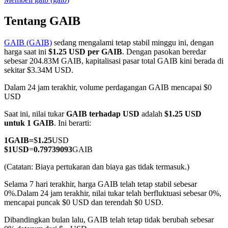
Tentang GAIB
GAIB (GAIB)
sedang mengalami tetap stabil minggu ini, dengan
COIN-M Berjangka
harga saat ini
$1.25 USD per GAIB
. Dengan pasokan beredar
sebesar 204.83M GAIB, kapitalisasi pasar total GAIB kini berada di
Mata Uang Kripto Berjangka
sekitar $3.34M USD.
Dalam 24 jam terakhir, volume perdagangan GAIB mencapai $0
USD
TradFi
Saat ini, nilai tukar
GAIB terhadap USD
adalah
$1.25 USD
Derivatif saham, forex, logam mulia, dan komoditas
untuk 1 GAIB
. Ini berarti:
1
GAIB
=
$
1.25
USD
$
1
USD
=
0.79739093
GAIB
(Catatan: Biaya pertukaran dan biaya gas tidak termasuk.)
Selama 7 hari terakhir, harga GAIB telah tetap stabil sebesar
0%.
Dalam 24 jam terakhir, nilai tukar telah berfluktuasi sebesar 0%,
mencapai puncak $0 USD dan terendah $0 USD.
Dibandingkan bulan lalu, GAIB telah tetap tidak berubah sebesar
USDC Berjangka