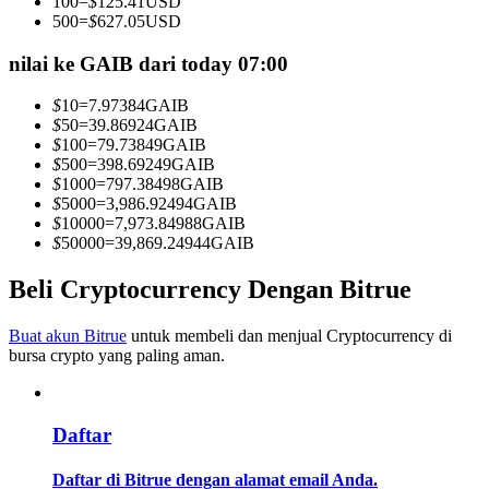
100
=
$
125.41
USD
Menjadi Pedagang Salinan
500
=
$
627.05
USD
Nikmati pembagian keuntungan dan komisi copy trading
nilai ke GAIB dari today 07:00
$
10
=
7.97384
GAIB
$
50
=
39.86924
GAIB
$
100
=
79.73849
GAIB
$
500
=
398.69249
GAIB
$
1000
=
797.38498
GAIB
$
5000
=
3,986.92494
GAIB
$
10000
=
7,973.84988
GAIB
$
50000
=
39,869.24944
GAIB
Informasi
Beli Cryptocurrency Dengan Bitrue
Analisis data besar termasuk info perdagangan, dll.
Buat akun Bitrue
untuk membeli dan menjual Cryptocurrency di
bursa crypto yang paling aman.
Daftar
Daftar di Bitrue dengan alamat email Anda.