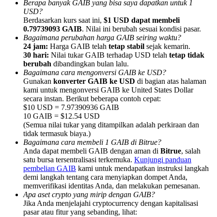
Berapa banyak GAIB yang bisa saya dapatkan untuk 1
USD?
Berdasarkan kurs saat ini,
$1 USD dapat membeli
0.79739093 GAIB
. Nilai ini berubah sesuai kondisi pasar.
Bagaimana perubahan harga GAIB seiring waktu?
24 jam:
Harga GAIB telah
tetap stabil
sejak kemarin.
30 hari:
Nilai tukar GAIB terhadap USD telah
tetap tidak
Referensi
berubah
dibandingkan bulan lalu.
Undang teman untuk mendapatkan imbalan tunai
Bagaimana cara mengonversi GAIB ke USD?
Gunakan
konverter GAIB ke USD
di bagian atas halaman
Deposit CASHCAT & Win
kami untuk mengonversi GAIB ke United States Dollar
secara instan. Berikut beberapa contoh cepat:
$10 USD = 7.97390936 GAIB
10 GAIB = $12.54 USD
(Semua nilai tukar yang ditampilkan adalah perkiraan dan
tidak termasuk biaya.)
Bagaimana cara membeli 1 GAIB di Bitrue?
Anda dapat membeli GAIB dengan aman di
Bitrue
, salah
satu bursa tersentralisasi terkemuka.
Kunjungi panduan
pembelian GAIB
kami untuk mendapatkan instruksi langkah
demi langkah tentang cara menyiapkan dompet Anda,
memverifikasi identitas Anda, dan melakukan pemesanan.
Apa aset crypto yang mirip dengan GAIB?
Jika Anda menjelajahi cryptocurrency dengan kapitalisasi
Deposit CASHCAT & Win
pasar atau fitur yang sebanding, lihat: