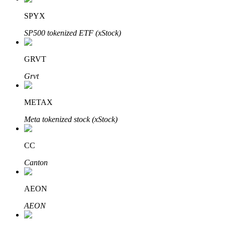
SPYX
SP500 tokenized ETF (xStock)
Investasi Otomatis
GRVT
Raih keuntungan jangka panjang dan kepentingan fleksibel
Grvt
METAX
Meta tokenized stock (xStock)
CC
Canton
Pelajari Staking
Pelajari tentang mendapatkan penghasilan pasif
AEON
Bitrue
AI
AEON