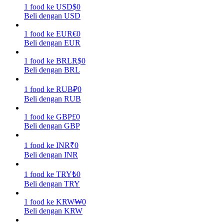
1
food
ke
USD
$
0
Beli dengan USD
Menghasilkan
1
food
ke
EUR
€
0
Beli dengan EUR
1
food
ke
BRL
R$
0
Beli dengan BRL
1
food
ke
RUB
₽
0
Beli dengan RUB
1
food
ke
GBP
£
0
Babi Kekuatan
Beli dengan GBP
Dapatkan imbalan kompetitif setiap hari
1
food
ke
INR
₹
0
Beli dengan INR
1
food
ke
TRY
₺
0
Beli dengan TRY
1
food
ke
KRW
₩
0
Beli dengan KRW