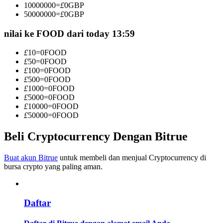
10000000
=
£
0
GBP
Menjadi Pedagang Salinan
50000000
=
£
0
GBP
Nikmati pembagian keuntungan dan komisi copy trading
nilai ke FOOD dari today 13:59
£
10
=
0
FOOD
£
50
=
0
FOOD
£
100
=
0
FOOD
£
500
=
0
FOOD
£
1000
=
0
FOOD
£
5000
=
0
FOOD
£
10000
=
0
FOOD
£
50000
=
0
FOOD
Informasi
Beli Cryptocurrency Dengan Bitrue
Analisis data besar termasuk info perdagangan, dll.
Buat akun Bitrue
untuk membeli dan menjual Cryptocurrency di
bursa crypto yang paling aman.
Daftar