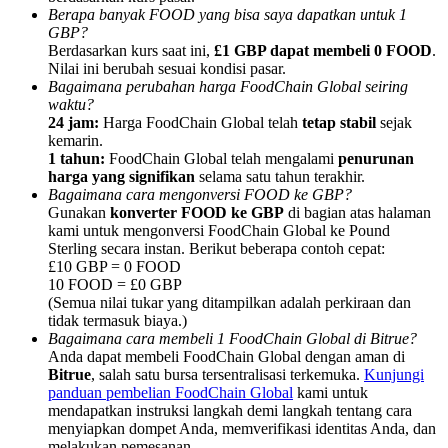
Berapa banyak FOOD yang bisa saya dapatkan untuk 1
GBP?
Berdasarkan kurs saat ini,
£1 GBP dapat membeli 0 FOOD
.
Nilai ini berubah sesuai kondisi pasar.
Bagaimana perubahan harga FoodChain Global seiring
waktu?
Referensi
24 jam:
Harga FoodChain Global telah
tetap stabil
sejak
kemarin.
Undang teman untuk mendapatkan imbalan tunai
1 tahun:
FoodChain Global telah mengalami
penurunan
harga yang signifikan
selama satu tahun terakhir.
Deposit CASHCAT & Win
Bagaimana cara mengonversi FOOD ke GBP?
Gunakan
konverter FOOD ke GBP
di bagian atas halaman
kami untuk mengonversi FoodChain Global ke Pound
Sterling secara instan. Berikut beberapa contoh cepat:
£10 GBP = 0 FOOD
10 FOOD = £0 GBP
(Semua nilai tukar yang ditampilkan adalah perkiraan dan
tidak termasuk biaya.)
Bagaimana cara membeli 1 FoodChain Global di Bitrue?
Anda dapat membeli FoodChain Global dengan aman di
Bitrue
, salah satu bursa tersentralisasi terkemuka.
Kunjungi
panduan pembelian FoodChain Global
kami untuk
mendapatkan instruksi langkah demi langkah tentang cara
Deposit CASHCAT & Win
menyiapkan dompet Anda, memverifikasi identitas Anda, dan
melakukan pemesanan.