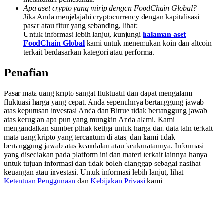
Share 500000 CASHCAT prize pool
Apa aset crypto yang mirip dengan FoodChain Global?
Jika Anda menjelajahi cryptocurrency dengan kapitalisasi
pasar atau fitur yang sebanding, lihat:
Untuk informasi lebih lanjut, kunjungi
halaman aset
FoodChain Global
kami untuk menemukan koin dan altcoin
Exclusive for BitMart Users
terkait berdasarkan kategori atau performa.
Register & Trade to Win 500,000 USDT
Penafian
Pasar mata uang kripto sangat fluktuatif dan dapat mengalami
fluktuasi harga yang cepat. Anda sepenuhnya bertanggung jawab
Precious Metals Trading Carnival
atas keputusan investasi Anda dan Bitrue tidak bertanggung jawab
atas kerugian apa pun yang mungkin Anda alami. Kami
Trade Gold & Silver · 33,333 USDT Bonus
mengandalkan sumber pihak ketiga untuk harga dan data lain terkait
mata uang kripto yang tercantum di atas, dan kami tidak
bertanggung jawab atas keandalan atau keakuratannya. Informasi
yang disediakan pada platform ini dan materi terkait lainnya hanya
USDT New User Exclusive 10% APR
untuk tujuan informasi dan tidak boleh dianggap sebagai nasihat
keuangan atau investasi. Untuk informasi lebih lanjut, lihat
USDT Flexible Staking | Daily Rewards
Ketentuan Penggunaan
dan
Kebijakan Privasi
kami.