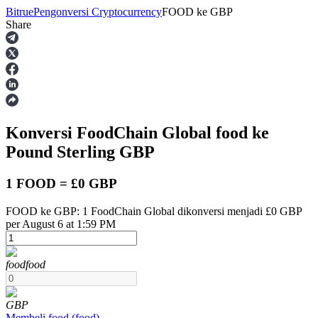
Bitrue
Pengonversi Cryptocurrency
FOOD
ke
GBP
Share
Berjangka
Konversi FoodChain Global
food
ke
Pound Sterling
GBP
1 FOOD = £0 GBP
FOOD ke GBP: 1 FoodChain Global dikonversi menjadi £0 GBP
USDT Berjangka
per August 6 at 1:59 PM
Kontrak berjangka menggunakan USDT sebagai jaminannya
food
food
GBP
Membeli
food
(
food
)