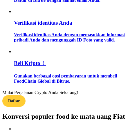
Daftar di Bitrue dengan alamat email Anda.
Memandu
Verifikasi identitas Anda
Panduan Pemula Berjangka
Verifikasi identitas Anda dengan memasukkan informasi
pribadi Anda dan mengunggah ID Foto yang valid.
Beli Kripto！
Gunakan berbagai opsi pembayaran untuk membeli
FoodChain Global di Bitrue.
Strategi perdagangan
Pelajari cara untuk tetap menghasilkan keuntungan
Mulai Perjalanan Crypto Anda Sekarang!
Daftar
Konversi populer food ke mata uang Fiat