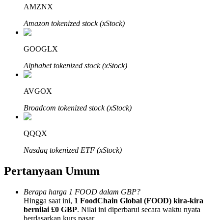
AMZNX
Amazon tokenized stock (xStock)
GOOGLX
Mitra Bitrue
Alphabet tokenized stock (xStock)
AVGOX
Broadcom tokenized stock (xStock)
QQQX
Nasdaq tokenized ETF (xStock)
Afiliasi Bitrue
Pertanyaan Umum
Hingga 65% Komisi!
Berapa harga 1 FOOD dalam GBP?
Hingga saat ini,
1 FoodChain Global (FOOD) kira-kira
bernilai £0 GBP
. Nilai ini diperbarui secara waktu nyata
berdasarkan kurs pasar.