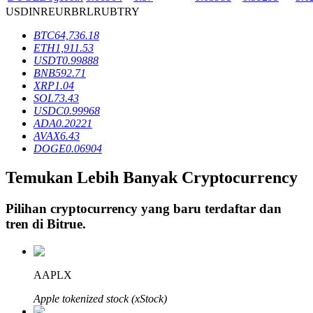
USD
INR
EUR
BRL
RUB
TRY
BTC
64,736.18
Penguncian BTR
ETH
1,911.53
USDT
0.99888
Investasi eksklusif untuk pemegang BTR
BNB
592.71
XRP
1.04
SOL
73.43
USDC
0.99968
ADA
0.20221
AVAX
6.43
DOGE
0.06904
Temukan Lebih Banyak Cryptocurrency
Pilihan cryptocurrency yang baru terdaftar dan
Pinjaman
tren di
Bitrue
.
Layanan pinjaman yang didukung Crypto
AAPLX
Apple tokenized stock (xStock)