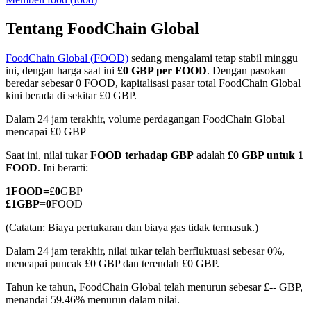
Tentang FoodChain Global
FoodChain Global (FOOD)
sedang mengalami tetap stabil minggu
COIN-M Berjangka
ini, dengan harga saat ini
£0 GBP per FOOD
. Dengan pasokan
beredar sebesar 0 FOOD, kapitalisasi pasar total FoodChain Global
Mata Uang Kripto Berjangka
kini berada di sekitar £0 GBP.
Dalam 24 jam terakhir, volume perdagangan FoodChain Global
mencapai £0 GBP
TradFi
Saat ini, nilai tukar
FOOD terhadap GBP
adalah
£0 GBP untuk 1
Derivatif saham, forex, logam mulia, dan komoditas
FOOD
. Ini berarti:
1
FOOD
=
£
0
GBP
£
1
GBP
=
0
FOOD
(Catatan: Biaya pertukaran dan biaya gas tidak termasuk.)
Dalam 24 jam terakhir, nilai tukar telah berfluktuasi sebesar 0%,
mencapai puncak £0 GBP dan terendah £0 GBP.
Tahun ke tahun, FoodChain Global telah menurun sebesar £-- GBP,
menandai 59.46% menurun dalam nilai.
USDC Berjangka