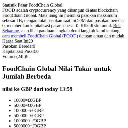
Statistik Pasar FoodChain Global
Kontrak berjangka menggunakan USDC sebagai jaminannya
FOOD adalah cryptocurrency yang dibangun di atas blockchain
FoodChain Global. Mata uang ini memiliki pasokan maksimum
sebesar 1B, dengan total pasokan saat ini 50M dan pasokan beredar
0, memberikan kapitalisasi pasar sebesar 0. Klik di sini untuk
Beli
Sekarang
, atau lihat panduan langkah demi langkah kami tentang
cara membeli FoodChain Global (FOOD)
dengan aman dan mudah.
Harga Saat Ini
£
0
Pasokan Beredar
0
Kapitalisasi Pasar
£
0
Volume(24h)
£
--
Copy Trading
FoodChain Global Nilai Tukar untuk
Bergabunglah dengan pedagang top
Jumlah Berbeda
nilai ke GBP dari today 13:59
10000
=
£
0
GBP
50000
=
£
0
GBP
100000
=
£
0
GBP
500000
=
£
0
GBP
1000000
=
£
0
GBP
5000000
=
£
0
GBP