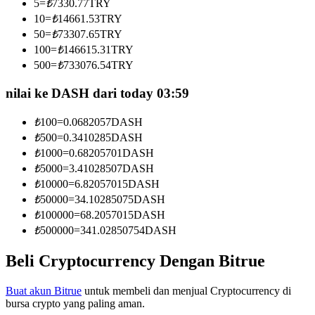
5
=
₺
7330.77
TRY
Menjadi Pedagang Salinan
10
=
₺
14661.53
TRY
50
=
₺
73307.65
TRY
Nikmati pembagian keuntungan dan komisi copy trading
100
=
₺
146615.31
TRY
500
=
₺
733076.54
TRY
nilai ke DASH dari today 03:59
₺
100
=
0.0682057
DASH
₺
500
=
0.3410285
DASH
₺
1000
=
0.68205701
DASH
₺
5000
=
3.41028507
DASH
Informasi
₺
10000
=
6.82057015
DASH
₺
50000
=
34.10285075
DASH
Analisis data besar termasuk info perdagangan, dll.
₺
100000
=
68.2057015
DASH
₺
500000
=
341.02850754
DASH
Beli Cryptocurrency Dengan Bitrue
Buat akun Bitrue
untuk membeli dan menjual Cryptocurrency di
bursa crypto yang paling aman.