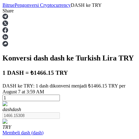
Bitrue
Pengonversi Cryptocurrency
DASH
ke
TRY
Share
Berjangka
Konversi dash
dash
ke Turkish Lira
TRY
1 DASH = ₺1466.15 TRY
DASH ke TRY: 1 dash dikonversi menjadi ₺1466.15 TRY per
August 7 at 3:59 AM
USDT Berjangka
Kontrak berjangka menggunakan USDT sebagai jaminannya
dash
dash
TRY
Membeli
dash
(
dash
)