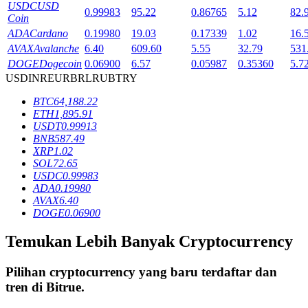
USDC
USD
0.99983
95.22
0.86765
5.12
82.
Coin
ADA
Cardano
0.19980
19.03
0.17339
1.02
16.
Penguncian BTR
AVAX
Avalanche
6.40
609.60
5.55
32.79
531
DOGE
Dogecoin
0.06900
6.57
0.05987
0.35360
5.7
Investasi eksklusif untuk pemegang BTR
USD
INR
EUR
BRL
RUB
TRY
BTC
64,188.22
ETH
1,895.91
USDT
0.99913
BNB
587.49
XRP
1.02
SOL
72.65
USDC
0.99983
ADA
0.19980
AVAX
6.40
Pinjaman
DOGE
0.06900
Layanan pinjaman yang didukung Crypto
Temukan Lebih Banyak Cryptocurrency
Pilihan cryptocurrency yang baru terdaftar dan
tren di
Bitrue
.