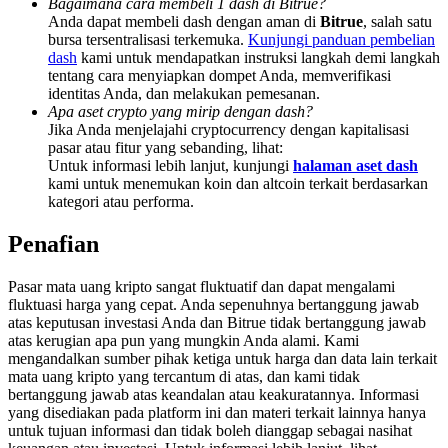
Bagaimana cara membeli 1 dash di Bitrue?
Share 500000 CASHCAT prize pool
Anda dapat membeli dash dengan aman di
Bitrue
, salah satu
bursa tersentralisasi terkemuka.
Kunjungi panduan pembelian
dash
kami untuk mendapatkan instruksi langkah demi langkah
tentang cara menyiapkan dompet Anda, memverifikasi
identitas Anda, dan melakukan pemesanan.
Exclusive for BitMart Users
Apa aset crypto yang mirip dengan dash?
Register & Trade to Win 500,000 USDT
Jika Anda menjelajahi cryptocurrency dengan kapitalisasi
pasar atau fitur yang sebanding, lihat:
Untuk informasi lebih lanjut, kunjungi
halaman aset dash
kami untuk menemukan koin dan altcoin terkait berdasarkan
kategori atau performa.
Precious Metals Trading Carnival
Penafian
Trade Gold & Silver · 33,333 USDT Bonus
Pasar mata uang kripto sangat fluktuatif dan dapat mengalami
fluktuasi harga yang cepat. Anda sepenuhnya bertanggung jawab
atas keputusan investasi Anda dan Bitrue tidak bertanggung jawab
USDT New User Exclusive 10% APR
atas kerugian apa pun yang mungkin Anda alami. Kami
mengandalkan sumber pihak ketiga untuk harga dan data lain terkait
USDT Flexible Staking | Daily Rewards
mata uang kripto yang tercantum di atas, dan kami tidak
bertanggung jawab atas keandalan atau keakuratannya. Informasi
yang disediakan pada platform ini dan materi terkait lainnya hanya
untuk tujuan informasi dan tidak boleh dianggap sebagai nasihat