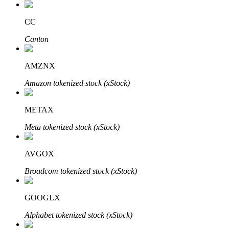
CC
Canton
Investasi Otomatis
Raih keuntungan jangka panjang dan kepentingan fleksibel
AMZNX
Amazon tokenized stock (xStock)
METAX
Meta tokenized stock (xStock)
AVGOX
Pelajari Staking
Broadcom tokenized stock (xStock)
Pelajari tentang mendapatkan penghasilan pasif
GOOGLX
Bitrue
AI
Alphabet tokenized stock (xStock)