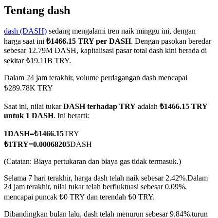
Tentang dash
dash (DASH)
sedang mengalami tren naik minggu ini, dengan
harga saat ini
₺1466.15 TRY per DASH
. Dengan pasokan beredar
COIN-M Berjangka
sebesar 12.79M DASH, kapitalisasi pasar total dash kini berada di
sekitar ₺19.11B TRY.
Mata Uang Kripto Berjangka
Dalam 24 jam terakhir, volume perdagangan dash mencapai
₺289.78K TRY
TradFi
Saat ini, nilai tukar
DASH terhadap TRY
adalah
₺1466.15 TRY
Derivatif saham, forex, logam mulia, dan komoditas
untuk 1 DASH
. Ini berarti:
1
DASH
=
₺
1466.15
TRY
₺
1
TRY
=
0.00068205
DASH
(Catatan: Biaya pertukaran dan biaya gas tidak termasuk.)
Selama 7 hari terakhir, harga dash telah naik sebesar 2.42%.
Dalam
24 jam terakhir, nilai tukar telah berfluktuasi sebesar 0.09%,
mencapai puncak ₺0 TRY dan terendah ₺0 TRY.
USDC Berjangka
Dibandingkan bulan lalu, dash telah menurun sebesar 9.84%.turun