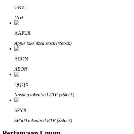
GRVT
Grvt
AAPLX
Mitra Bitrue
Apple tokenized stock (xStock)
AEON
AEON
QQQX
Nasdaq tokenized ETF (xStock)
Afiliasi Bitrue
Hingga 65% Komisi!
SPYX
SP500 tokenized ETF (xStock)
Pertanyaan Umum