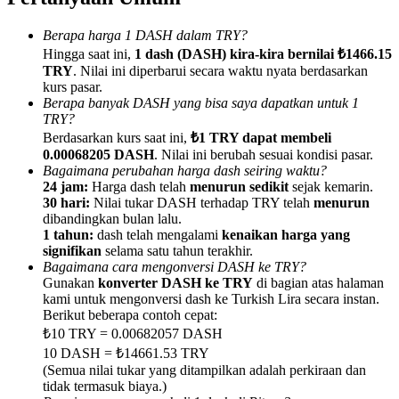
Berapa harga 1 DASH dalam TRY?
Hingga saat ini,
1 dash (DASH) kira-kira bernilai ₺1466.15
TRY
. Nilai ini diperbarui secara waktu nyata berdasarkan
kurs pasar.
Referensi
Berapa banyak DASH yang bisa saya dapatkan untuk 1
TRY?
Undang teman untuk mendapatkan imbalan tunai
Berdasarkan kurs saat ini,
₺1 TRY dapat membeli
0.00068205 DASH
. Nilai ini berubah sesuai kondisi pasar.
Deposit CASHCAT & Win
Bagaimana perubahan harga dash seiring waktu?
24 jam:
Harga dash telah
menurun sedikit
sejak kemarin.
30 hari:
Nilai tukar DASH terhadap TRY telah
menurun
dibandingkan bulan lalu.
1 tahun:
dash telah mengalami
kenaikan harga yang
signifikan
selama satu tahun terakhir.
Bagaimana cara mengonversi DASH ke TRY?
Gunakan
konverter DASH ke TRY
di bagian atas halaman
kami untuk mengonversi dash ke Turkish Lira secara instan.
Berikut beberapa contoh cepat:
₺10 TRY = 0.00682057 DASH
10 DASH = ₺14661.53 TRY
(Semua nilai tukar yang ditampilkan adalah perkiraan dan
Deposit CASHCAT & Win
tidak termasuk biaya.)