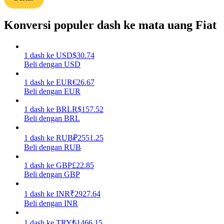
Menghasilkan
Konversi populer dash ke mata uang Fiat
1
dash
ke
USD
$
30.74
Beli dengan USD
1
dash
ke
EUR
€
26.67
Beli dengan EUR
1
dash
ke
BRL
R$
157.52
Beli dengan BRL
Babi Kekuatan
1
dash
ke
RUB
₽
2551.25
Dapatkan imbalan kompetitif setiap hari
Beli dengan RUB
1
dash
ke
GBP
£
22.85
Beli dengan GBP
1
dash
ke
INR
₹
2927.64
Beli dengan INR
1
dash
ke
TRY
₺
1466.15