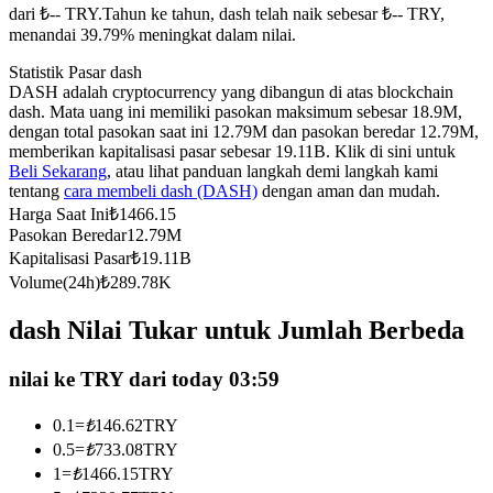
dari ₺-- TRY.
Tahun ke tahun, dash telah naik sebesar ₺-- TRY,
Kontrak berjangka menggunakan USDC sebagai jaminannya
menandai 39.79% meningkat dalam nilai.
Statistik Pasar dash
DASH adalah cryptocurrency yang dibangun di atas blockchain
dash. Mata uang ini memiliki pasokan maksimum sebesar 18.9M,
dengan total pasokan saat ini 12.79M dan pasokan beredar 12.79M,
memberikan kapitalisasi pasar sebesar 19.11B. Klik di sini untuk
Beli Sekarang
, atau lihat panduan langkah demi langkah kami
tentang
cara membeli dash (DASH)
dengan aman dan mudah.
Harga Saat Ini
₺
1466.15
Pasokan Beredar
12.79M
Copy Trading
Kapitalisasi Pasar
₺
19.11B
Volume(24h)
₺
289.78K
Bergabunglah dengan pedagang top
dash Nilai Tukar untuk Jumlah Berbeda
nilai ke TRY dari today 03:59
0.1
=
₺
146.62
TRY
0.5
=
₺
733.08
TRY
1
=
₺
1466.15
TRY