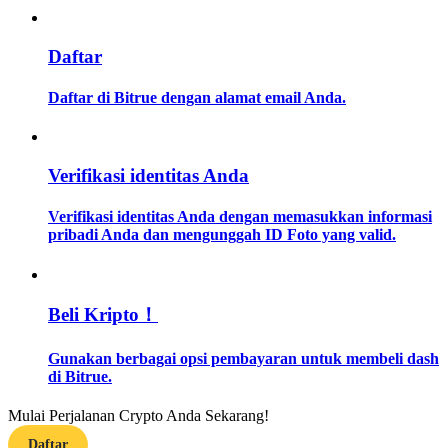
Memandu
Daftar
Panduan Pemula Berjangka
Daftar di Bitrue dengan alamat email Anda.
Verifikasi identitas Anda
Verifikasi identitas Anda dengan memasukkan informasi
pribadi Anda dan mengunggah ID Foto yang valid.
Strategi perdagangan
Beli Kripto！
Pelajari cara untuk tetap menghasilkan keuntungan
Gunakan berbagai opsi pembayaran untuk membeli dash
di Bitrue.
Mulai Perjalanan Crypto Anda Sekarang!
Daftar