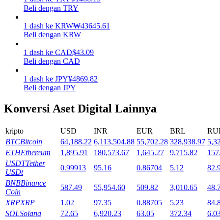
Beli dengan TRY
Mempertaruhkan
1
dash
ke
KRW
₩
43645.61
Pengembalian tinggi & akses instan
Beli dengan KRW
1
dash
ke
CAD
$
43.09
Beli dengan CAD
1
dash
ke
JPY
¥
4869.82
Beli dengan JPY
Konversi Aset Digital Lainnya
kripto
USD
INR
EUR
BRL
RU
Launchpool
BTC
Bitcoin
64,188.22
6,113,504.88
55,702.28
328,938.97
5,3
Staking fleksibel untuk mendapatkan token populer
ETH
Ethereum
1,895.91
180,573.67
1,645.27
9,715.82
157
USDT
Tether
0.99913
95.16
0.86704
5.12
82.
USDt
BNB
Binance
587.49
55,954.60
509.82
3,010.65
48,
Coin
XRP
XRP
1.02
97.35
0.88705
5.23
84.
SOL
Solana
72.65
6,920.23
63.05
372.34
6,0