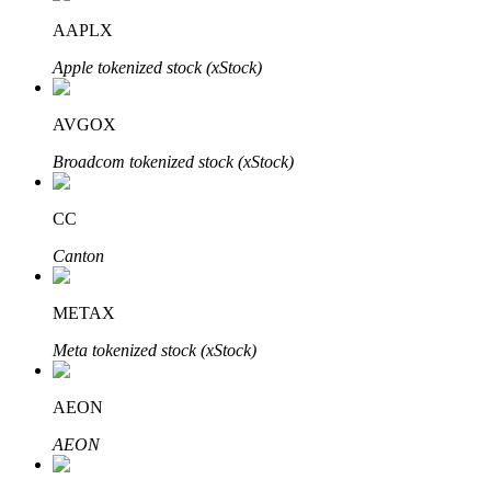
AAPLX
Apple tokenized stock (xStock)
Investasi Otomatis
AVGOX
Raih keuntungan jangka panjang dan kepentingan fleksibel
Broadcom tokenized stock (xStock)
CC
Canton
METAX
Meta tokenized stock (xStock)
Pelajari Staking
Pelajari tentang mendapatkan penghasilan pasif
AEON
Bitrue
AI
AEON