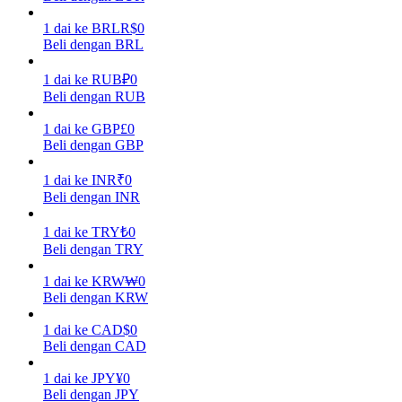
1
dai
ke
BRL
R$
0
Menghasilkan
Beli dengan BRL
1
dai
ke
RUB
₽
0
Beli dengan RUB
1
dai
ke
GBP
£
0
Beli dengan GBP
1
dai
ke
INR
₹
0
Beli dengan INR
Babi Kekuatan
1
dai
ke
TRY
₺
0
Beli dengan TRY
Dapatkan imbalan kompetitif setiap hari
1
dai
ke
KRW
₩
0
Beli dengan KRW
1
dai
ke
CAD
$
0
Beli dengan CAD
1
dai
ke
JPY
¥
0
Beli dengan JPY