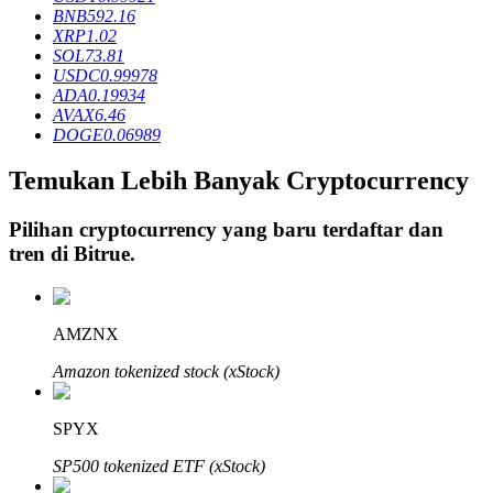
BNB
592.16
XRP
1.02
SOL
73.81
Penguncian BTR
USDC
0.99978
ADA
0.19934
Investasi eksklusif untuk pemegang BTR
AVAX
6.46
DOGE
0.06989
Temukan Lebih Banyak Cryptocurrency
Pilihan cryptocurrency yang baru terdaftar dan
tren di
Bitrue
.
Pinjaman
AMZNX
Layanan pinjaman yang didukung Crypto
Amazon tokenized stock (xStock)
SPYX
SP500 tokenized ETF (xStock)