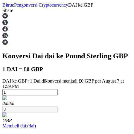
Bitrue
Pengonversi Cryptocurrency
DAI
ke
GBP
Share
Berjangka
Konversi Dai
dai
ke Pound Sterling
GBP
1 DAI = £0 GBP
DAI ke GBP: 1 Dai dikonversi menjadi £0 GBP per August 7 at
1:59 PM
USDT Berjangka
Kontrak berjangka menggunakan USDT sebagai jaminannya
dai
dai
GBP
Membeli
dai
(
dai
)