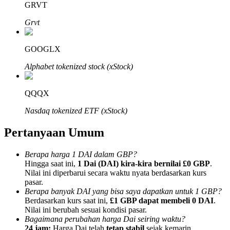
GRVT
Grvt
GOOGLX
Mitra Bitrue
Alphabet tokenized stock (xStock)
QQQX
Nasdaq tokenized ETF (xStock)
Pertanyaan Umum
Berapa harga 1 DAI dalam GBP?
Hingga saat ini,
1 Dai (DAI) kira-kira bernilai £0 GBP
.
Afiliasi Bitrue
Nilai ini diperbarui secara waktu nyata berdasarkan kurs
pasar.
Hingga 65% Komisi!
Berapa banyak DAI yang bisa saya dapatkan untuk 1 GBP?
Berdasarkan kurs saat ini,
£1 GBP dapat membeli 0 DAI
.
Nilai ini berubah sesuai kondisi pasar.
Bagaimana perubahan harga Dai seiring waktu?
24 jam:
Harga Dai telah
tetap stabil
sejak kemarin.