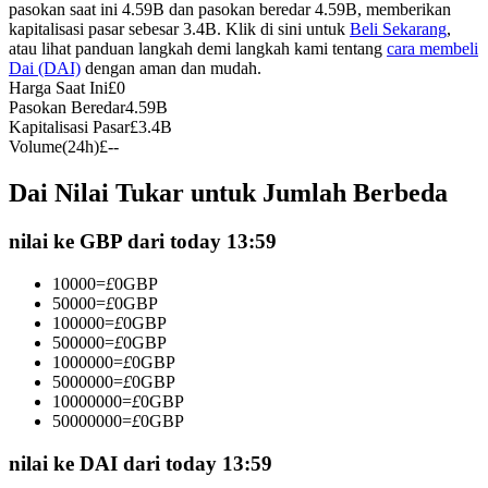
pasokan saat ini 4.59B dan pasokan beredar 4.59B, memberikan
Kontrak berjangka menggunakan USDC sebagai jaminannya
kapitalisasi pasar sebesar 3.4B. Klik di sini untuk
Beli Sekarang
,
atau lihat panduan langkah demi langkah kami tentang
cara membeli
Dai (DAI)
dengan aman dan mudah.
Harga Saat Ini
£
0
Pasokan Beredar
4.59B
Kapitalisasi Pasar
£
3.4B
Volume(24h)
£
--
Dai Nilai Tukar untuk Jumlah Berbeda
nilai ke GBP dari today 13:59
Copy Trading
Bergabunglah dengan pedagang top
10000
=
£
0
GBP
50000
=
£
0
GBP
100000
=
£
0
GBP
500000
=
£
0
GBP
1000000
=
£
0
GBP
5000000
=
£
0
GBP
10000000
=
£
0
GBP
50000000
=
£
0
GBP
nilai ke DAI dari today 13:59