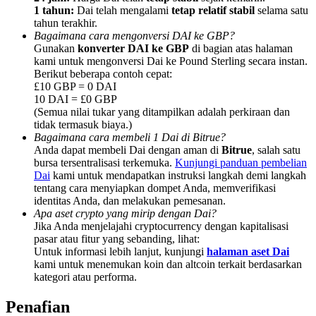
1 tahun:
Dai telah mengalami
tetap relatif stabil
selama satu
tahun terakhir.
Bagaimana cara mengonversi DAI ke GBP?
Gunakan
konverter DAI ke GBP
di bagian atas halaman
kami untuk mengonversi Dai ke Pound Sterling secara instan.
Berikut beberapa contoh cepat:
Referensi
£10 GBP = 0 DAI
10 DAI = £0 GBP
Undang teman untuk mendapatkan imbalan tunai
(Semua nilai tukar yang ditampilkan adalah perkiraan dan
tidak termasuk biaya.)
BTC Welcome Rewards
Bagaimana cara membeli 1 Dai di Bitrue?
Anda dapat membeli Dai dengan aman di
Bitrue
, salah satu
bursa tersentralisasi terkemuka.
Kunjungi panduan pembelian
Dai
kami untuk mendapatkan instruksi langkah demi langkah
tentang cara menyiapkan dompet Anda, memverifikasi
identitas Anda, dan melakukan pemesanan.
Apa aset crypto yang mirip dengan Dai?
Jika Anda menjelajahi cryptocurrency dengan kapitalisasi
pasar atau fitur yang sebanding, lihat:
Untuk informasi lebih lanjut, kunjungi
halaman aset Dai
kami untuk menemukan koin dan altcoin terkait berdasarkan
kategori atau performa.
BTC Welcome Rewards
Penafian