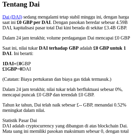
Tentang Dai
Dai (DAI)
sedang mengalami tetap stabil minggu ini, dengan harga
saat ini
£0 GBP per DAI
. Dengan pasokan beredar sebesar 4.59B
COIN-M Berjangka
DAI, kapitalisasi pasar total Dai kini berada di sekitar £3.4B GBP.
Mata Uang Kripto Berjangka
Dalam 24 jam terakhir, volume perdagangan Dai mencapai £0 GBP
Saat ini, nilai tukar
DAI terhadap GBP
adalah
£0 GBP untuk 1
DAI
. Ini berarti:
TradFi
1
DAI
=
£
0
GBP
£
1
GBP
=
0
DAI
Derivatif saham, forex, logam mulia, dan komoditas
(Catatan: Biaya pertukaran dan biaya gas tidak termasuk.)
Dalam 24 jam terakhir, nilai tukar telah berfluktuasi sebesar 0%,
mencapai puncak £0 GBP dan terendah £0 GBP.
Tahun ke tahun, Dai telah naik sebesar £-- GBP, menandai 0.52%
meningkat dalam nilai.
Statistik Pasar Dai
DAI adalah cryptocurrency yang dibangun di atas blockchain Dai.
USDC Berjangka
Mata uang ini memiliki pasokan maksimum sebesar 0, dengan total