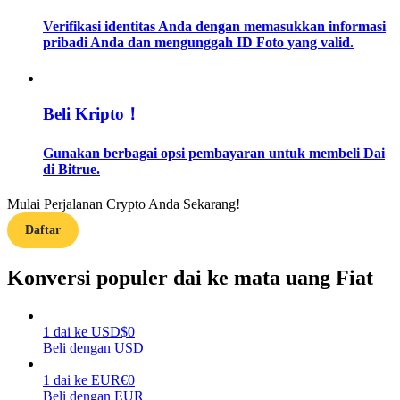
Verifikasi identitas Anda dengan memasukkan informasi
Memandu
pribadi Anda dan mengunggah ID Foto yang valid.
Panduan Pemula Berjangka
Beli Kripto！
Gunakan berbagai opsi pembayaran untuk membeli Dai
di Bitrue.
Mulai Perjalanan Crypto Anda Sekarang!
Daftar
Strategi perdagangan
Konversi populer dai ke mata uang Fiat
Pelajari cara untuk tetap menghasilkan keuntungan
1
dai
ke
USD
$
0
Beli dengan USD
1
dai
ke
EUR
€
0
Beli dengan EUR