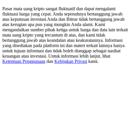
Deposit & Trade BTC to Share 25000 USDT prize pool!
Pasar mata uang kripto sangat fluktuatif dan dapat mengalami
fluktuasi harga yang cepat. Anda sepenuhnya bertanggung jawab
atas keputusan investasi Anda dan Bitrue tidak bertanggung jawab
atas kerugian apa pun yang mungkin Anda alami. Kami
Deposit CASHCAT & Win
mengandalkan sumber pihak ketiga untuk harga dan data lain terkait
mata uang kripto yang tercantum di atas, dan kami tidak
Share 500000 CASHCAT prize pool
bertanggung jawab atas keandalan atau keakuratannya. Informasi
yang disediakan pada platform ini dan materi terkait lainnya hanya
untuk tujuan informasi dan tidak boleh dianggap sebagai nasihat
keuangan atau investasi. Untuk informasi lebih lanjut, lihat
Ketentuan Penggunaan
dan
Kebijakan Privasi
kami.
Exclusive for BitMart Users
Register & Trade to Win 500,000 USDT
Precious Metals Trading Carnival
Trade Gold & Silver · 33,333 USDT Bonus