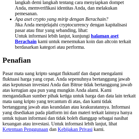
langkah demi langkah tentang cara menyiapkan dompet
Deposit & Trade BTC to Share 25000 USDT prize pool!
Anda, memverifikasi identitas Anda, dan melakukan
pemesanan.
Apa aset crypto yang mirip dengan Berachain?
Jika Anda menjelajahi cryptocurrency dengan kapitalisasi
Deposit CASHCAT & Win
pasar atau fitur yang sebanding, lihat:
Untuk informasi lebih lanjut, kunjungi
halaman aset
Share 500000 CASHCAT prize pool
Berachain
kami untuk menemukan koin dan altcoin terkait
berdasarkan kategori atau performa.
Penafian
Exclusive for BitMart Users
Pasar mata uang kripto sangat fluktuatif dan dapat mengalami
Register & Trade to Win 500,000 USDT
fluktuasi harga yang cepat. Anda sepenuhnya bertanggung jawab
atas keputusan investasi Anda dan Bitrue tidak bertanggung jawab
atas kerugian apa pun yang mungkin Anda alami. Kami
mengandalkan sumber pihak ketiga untuk harga dan data lain terkait
mata uang kripto yang tercantum di atas, dan kami tidak
Precious Metals Trading Carnival
bertanggung jawab atas keandalan atau keakuratannya. Informasi
yang disediakan pada platform ini dan materi terkait lainnya hanya
Trade Gold & Silver · 33,333 USDT Bonus
untuk tujuan informasi dan tidak boleh dianggap sebagai nasihat
keuangan atau investasi. Untuk informasi lebih lanjut, lihat
Ketentuan Penggunaan
dan
Kebijakan Privasi
kami.