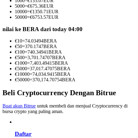
1000
=
€
135.07
EUR
Menjadi Pedagang Salinan
5000
=
€
675.36
EUR
10000
=
€
1350.71
EUR
Nikmati pembagian keuntungan dan komisi copy trading
50000
=
€
6753.57
EUR
nilai ke BERA dari today 04:00
€
10
=
74.03494
BERA
€
50
=
370.1747
BERA
€
100
=
740.34941
BERA
€
500
=
3,701.74707
BERA
€
1000
=
7,403.49415
BERA
€
5000
=
37,017.47075
BERA
€
10000
=
74,034.9415
BERA
Informasi
€
50000
=
370,174.70754
BERA
Analisis data besar termasuk info perdagangan, dll.
Beli Cryptocurrency Dengan Bitrue
Buat akun Bitrue
untuk membeli dan menjual Cryptocurrency di
bursa crypto yang paling aman.
Daftar