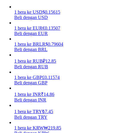
Menghasilkan
1
bera
ke
USD
$
0.15615
Beli dengan USD
1
bera
ke
EUR
€
0.13507
Beli dengan EUR
1
bera
ke
BRL
R$
0.79604
Beli dengan BRL
1
bera
ke
RUB
₽
12.85
Beli dengan RUB
Babi Kekuatan
1
bera
ke
GBP
£
0.11574
Beli dengan GBP
Dapatkan imbalan kompetitif setiap hari
1
bera
ke
INR
₹
14.86
Beli dengan INR
1
bera
ke
TRY
₺
7.45
Beli dengan TRY
1
bera
ke
KRW
₩
219.85