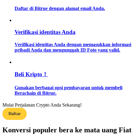
Daftar di Bitrue dengan alamat email Anda.
Memandu
Panduan Pemula Berjangka
Verifikasi identitas Anda
Verifikasi identitas Anda dengan memasukkan informasi
pribadi Anda dan mengunggah ID Foto yang valid.
Beli Kripto！
Strategi perdagangan
Gunakan berbagai opsi pembayaran untuk membeli
Berachain di Bitrue.
Pelajari cara untuk tetap menghasilkan keuntungan
Mulai Perjalanan Crypto Anda Sekarang!
Daftar
Konversi populer bera ke mata uang Fiat