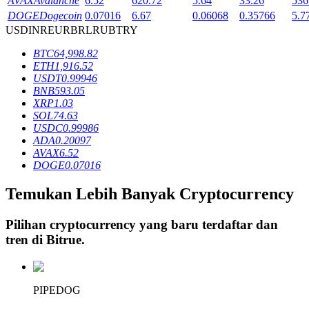
AVAX
Avalanche
6.52
620.72
5.64
33.26
536
DOGE
Dogecoin
0.07016
6.67
0.06068
0.35766
5.7
USD
INR
EUR
BRL
RUB
TRY
Penguncian BTR
BTC
64,998.82
ETH
1,916.52
Investasi eksklusif untuk pemegang BTR
USDT
0.99946
BNB
593.05
XRP
1.03
SOL
74.63
USDC
0.99986
ADA
0.20097
AVAX
6.52
DOGE
0.07016
Temukan Lebih Banyak Cryptocurrency
Pinjaman
Pilihan cryptocurrency yang baru terdaftar dan
Layanan pinjaman yang didukung Crypto
tren di
Bitrue
.
PIPEDOG