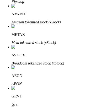
Pipedog
AMZNX
Investasi Otomatis
Amazon tokenized stock (xStock)
Raih keuntungan jangka panjang dan kepentingan fleksibel
METAX
Meta tokenized stock (xStock)
AVGOX
Broadcom tokenized stock (xStock)
AEON
Pelajari Staking
AEON
Pelajari tentang mendapatkan penghasilan pasif
Bitrue
AI
GRVT
Grvt