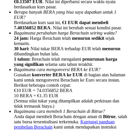
€0.13507 EUR
. Nilai ini diperbarui secara waktu nyata
berdasarkan kurs pasar.
Berapa banyak BERA yang bisa saya dapatkan untuk 1
EUR?
Berdasarkan kurs saat ini,
€1 EUR dapat membeli
7.40356852 BERA
. Nilai ini berubah sesuai kondisi pasar.
Bagaimana perubahan harga Berachain seiring waktu?
Referensi
24 jam:
Harga Berachain telah
menurun sedikit
sejak
Undang teman untuk mendapatkan imbalan tunai
kemarin.
30 hari:
Nilai tukar BERA terhadap EUR telah
menurun
BTC Welcome Rewards
dibandingkan bulan lalu.
1 tahun:
Berachain telah mengalami
penurunan harga
yang signifikan
selama satu tahun terakhir.
Bagaimana cara mengonversi BERA ke EUR?
Gunakan
konverter BERA ke EUR
di bagian atas halaman
kami untuk mengonversi Berachain ke Euro secara instan.
Berikut beberapa contoh cepat:
€10 EUR = 74.0356852 BERA
10 BERA = €1.35 EUR
(Semua nilai tukar yang ditampilkan adalah perkiraan dan
tidak termasuk biaya.)
Bagaimana cara membeli 1 Berachain di Bitrue?
Anda dapat membeli Berachain dengan aman di
Bitrue
, salah
satu bursa tersentralisasi terkemuka.
Kunjungi panduan
BTC Welcome Rewards
pembelian Berachain
kami untuk mendapatkan instruksi