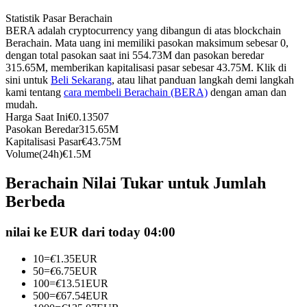
Kontrak berjangka menggunakan USDC sebagai jaminannya
Statistik Pasar Berachain
BERA adalah cryptocurrency yang dibangun di atas blockchain
Berachain. Mata uang ini memiliki pasokan maksimum sebesar 0,
dengan total pasokan saat ini 554.73M dan pasokan beredar
315.65M, memberikan kapitalisasi pasar sebesar 43.75M. Klik di
sini untuk
Beli Sekarang
, atau lihat panduan langkah demi langkah
kami tentang
cara membeli Berachain (BERA)
dengan aman dan
mudah.
Harga Saat Ini
€
0.13507
Pasokan Beredar
315.65M
Kapitalisasi Pasar
€
43.75M
Volume(24h)
€
1.5M
Copy Trading
Bergabunglah dengan pedagang top
Berachain Nilai Tukar untuk Jumlah
Berbeda
nilai ke EUR dari today 04:00
10
=
€
1.35
EUR
50
=
€
6.75
EUR
100
=
€
13.51
EUR
500
=
€
67.54
EUR