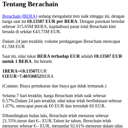
Tentang Berachain
Berachain (BERA)
sedang mengalami tren naik minggu ini, dengan
harga saat ini
€0.13507 EUR per BERA
. Dengan pasokan beredar
COIN-M Berjangka
sebesar 315.65M BERA, kapitalisasi pasar total Berachain kini
berada di sekitar €43.75M EUR.
Mata Uang Kripto Berjangka
Dalam 24 jam terakhir, volume perdagangan Berachain mencapai
€1.5M EUR
Saat ini, nilai tukar
BERA terhadap EUR
adalah
€0.13507 EUR
TradFi
untuk 1 BERA
. Ini berarti:
Derivatif saham, forex, logam mulia, dan komoditas
1
BERA
=
€
0.13507
EUR
€
1
EUR
=
7.40356852
BERA
(Catatan: Biaya pertukaran dan biaya gas tidak termasuk.)
Selama 7 hari terakhir, harga Berachain telah naik sebesar
0.57%.
Dalam 24 jam terakhir, nilai tukar telah berfluktuasi sebesar
1.07%, mencapai puncak €0 EUR dan terendah €0 EUR.
Dibandingkan bulan lalu, Berachain telah menurun sebesar
21.55%.turun dari €-- EUR.
Tahun ke tahun, Berachain telah
USDC Berjangka
menurun sebesar €-- EUR, menandai 92.61% menurun dalam nilai.