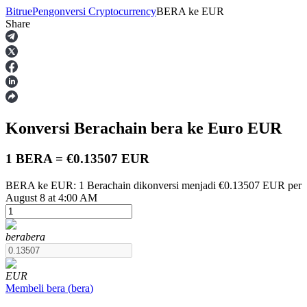
Bitrue
Pengonversi Cryptocurrency
BERA
ke
EUR
Share
Berjangka
Konversi Berachain
bera
ke Euro
EUR
1 BERA = €0.13507 EUR
BERA ke EUR: 1 Berachain dikonversi menjadi €0.13507 EUR per
August 8 at 4:00 AM
USDT Berjangka
Kontrak berjangka menggunakan USDT sebagai jaminannya
bera
bera
EUR
Membeli
bera
(
bera
)