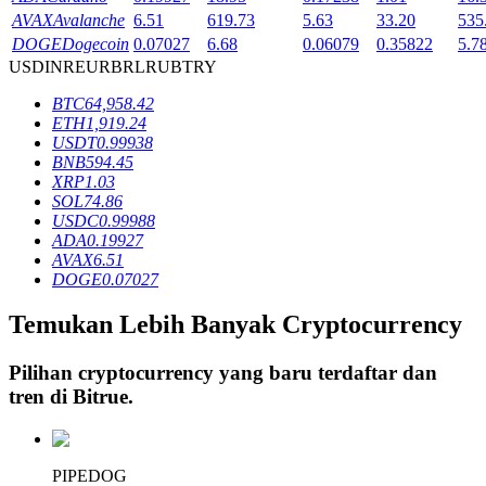
AVAX
Avalanche
6.51
619.73
5.63
33.20
535
DOGE
Dogecoin
0.07027
6.68
0.06079
0.35822
5.7
USD
INR
EUR
BRL
RUB
TRY
Penguncian BTR
BTC
64,958.42
Investasi eksklusif untuk pemegang BTR
ETH
1,919.24
USDT
0.99938
BNB
594.45
XRP
1.03
SOL
74.86
USDC
0.99988
ADA
0.19927
AVAX
6.51
DOGE
0.07027
Temukan Lebih Banyak Cryptocurrency
Pinjaman
Layanan pinjaman yang didukung Crypto
Pilihan cryptocurrency yang baru terdaftar dan
tren di
Bitrue
.
PIPEDOG