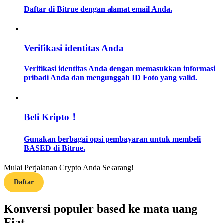
Daftar di Bitrue dengan alamat email Anda.
Memandu
Panduan Pemula Berjangka
Verifikasi identitas Anda
Verifikasi identitas Anda dengan memasukkan informasi
pribadi Anda dan mengunggah ID Foto yang valid.
Beli Kripto！
Gunakan berbagai opsi pembayaran untuk membeli
Strategi perdagangan
BASED di Bitrue.
Pelajari cara untuk tetap menghasilkan keuntungan
Mulai Perjalanan Crypto Anda Sekarang!
Daftar
Konversi populer based ke mata uang
Fiat