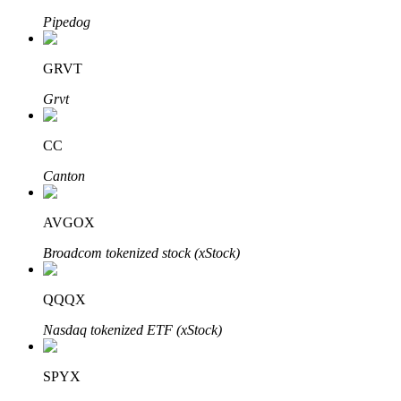
Pipedog
GRVT
Investasi Otomatis
Grvt
Raih keuntungan jangka panjang dan kepentingan fleksibel
CC
Canton
AVGOX
Broadcom tokenized stock (xStock)
Pelajari Staking
QQQX
Pelajari tentang mendapatkan penghasilan pasif
Nasdaq tokenized ETF (xStock)
Bitrue
AI
SPYX