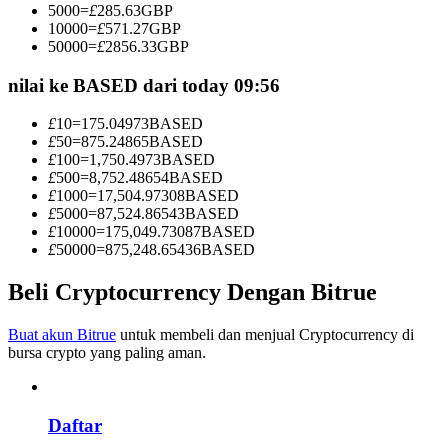
5000
=
£
285.63
GBP
Menjadi Pedagang Salinan
10000
=
£
571.27
GBP
50000
=
£
2856.33
GBP
Nikmati pembagian keuntungan dan komisi copy trading
nilai ke BASED dari today 09:56
£
10
=
175.04973
BASED
£
50
=
875.24865
BASED
£
100
=
1,750.4973
BASED
£
500
=
8,752.48654
BASED
£
1000
=
17,504.97308
BASED
£
5000
=
87,524.86543
BASED
£
10000
=
175,049.73087
BASED
£
50000
=
875,248.65436
BASED
Informasi
Analisis data besar termasuk info perdagangan, dll.
Beli Cryptocurrency Dengan Bitrue
Buat akun Bitrue
untuk membeli dan menjual Cryptocurrency di
bursa crypto yang paling aman.
Daftar