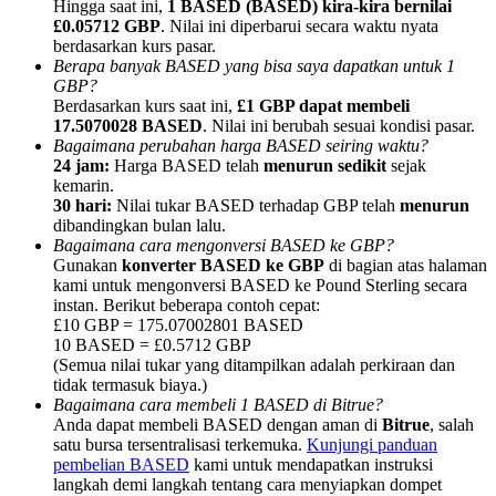
Hingga saat ini,
1 BASED (BASED) kira-kira bernilai
£0.05712 GBP
. Nilai ini diperbarui secara waktu nyata
berdasarkan kurs pasar.
Berapa banyak BASED yang bisa saya dapatkan untuk 1
GBP?
Berdasarkan kurs saat ini,
£1 GBP dapat membeli
17.5070028 BASED
. Nilai ini berubah sesuai kondisi pasar.
Referensi
Bagaimana perubahan harga BASED seiring waktu?
Undang teman untuk mendapatkan imbalan tunai
24 jam:
Harga BASED telah
menurun sedikit
sejak
kemarin.
BTC Welcome Rewards
30 hari:
Nilai tukar BASED terhadap GBP telah
menurun
dibandingkan bulan lalu.
Bagaimana cara mengonversi BASED ke GBP?
Gunakan
konverter BASED ke GBP
di bagian atas halaman
kami untuk mengonversi BASED ke Pound Sterling secara
instan. Berikut beberapa contoh cepat:
£10 GBP = 175.07002801 BASED
10 BASED = £0.5712 GBP
(Semua nilai tukar yang ditampilkan adalah perkiraan dan
tidak termasuk biaya.)
Bagaimana cara membeli 1 BASED di Bitrue?
Anda dapat membeli BASED dengan aman di
Bitrue
, salah
satu bursa tersentralisasi terkemuka.
Kunjungi panduan
pembelian BASED
kami untuk mendapatkan instruksi
BTC Welcome Rewards
langkah demi langkah tentang cara menyiapkan dompet