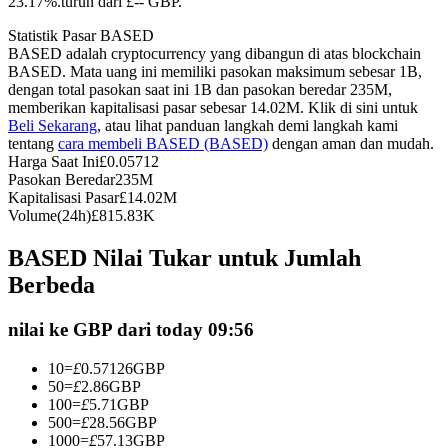
23.17%.turun dari £-- GBP.
Kontrak berjangka menggunakan USDC sebagai jaminannya
Statistik Pasar BASED
BASED adalah cryptocurrency yang dibangun di atas blockchain
BASED. Mata uang ini memiliki pasokan maksimum sebesar 1B,
dengan total pasokan saat ini 1B dan pasokan beredar 235M,
memberikan kapitalisasi pasar sebesar 14.02M. Klik di sini untuk
Beli Sekarang
, atau lihat panduan langkah demi langkah kami
tentang
cara membeli BASED (BASED)
dengan aman dan mudah.
Harga Saat Ini
£
0.05712
Pasokan Beredar
235M
Kapitalisasi Pasar
£
14.02M
Volume(24h)
£
815.83K
Copy Trading
BASED Nilai Tukar untuk Jumlah
Bergabunglah dengan pedagang top
Berbeda
nilai ke GBP dari today 09:56
10
=
£
0.57126
GBP
50
=
£
2.86
GBP
100
=
£
5.71
GBP
500
=
£
28.56
GBP
1000
=
£
57.13
GBP