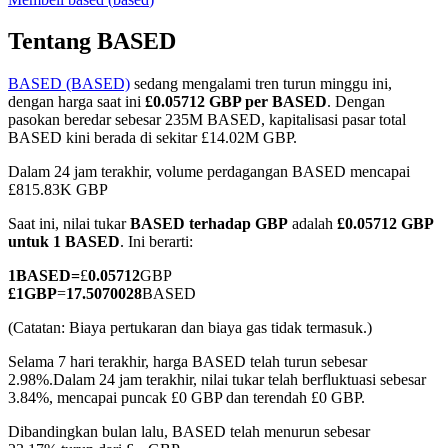
Tentang BASED
BASED (BASED)
sedang mengalami tren turun minggu ini,
COIN-M Berjangka
dengan harga saat ini
£0.05712 GBP per BASED
. Dengan
pasokan beredar sebesar 235M BASED, kapitalisasi pasar total
Mata Uang Kripto Berjangka
BASED kini berada di sekitar £14.02M GBP.
Dalam 24 jam terakhir, volume perdagangan BASED mencapai
£815.83K GBP
TradFi
Saat ini, nilai tukar
BASED terhadap GBP
adalah
£0.05712 GBP
Derivatif saham, forex, logam mulia, dan komoditas
untuk 1 BASED
. Ini berarti:
1
BASED
=
£
0.05712
GBP
£
1
GBP
=
17.5070028
BASED
(Catatan: Biaya pertukaran dan biaya gas tidak termasuk.)
Selama 7 hari terakhir, harga BASED telah turun sebesar
2.98%.
Dalam 24 jam terakhir, nilai tukar telah berfluktuasi sebesar
3.84%, mencapai puncak £0 GBP dan terendah £0 GBP.
Dibandingkan bulan lalu, BASED telah menurun sebesar
USDC Berjangka