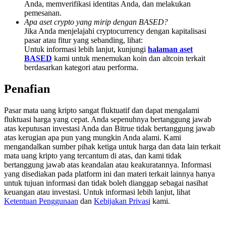
Anda, memverifikasi identitas Anda, dan melakukan
Deposit & Trade BTC to Share 25000 USDT prize pool!
pemesanan.
Apa aset crypto yang mirip dengan BASED?
Jika Anda menjelajahi cryptocurrency dengan kapitalisasi
pasar atau fitur yang sebanding, lihat:
Deposit CASHCAT & Win
Untuk informasi lebih lanjut, kunjungi
halaman aset
BASED
kami untuk menemukan koin dan altcoin terkait
Share 500000 CASHCAT prize pool
berdasarkan kategori atau performa.
Penafian
Exclusive for BitMart Users
Pasar mata uang kripto sangat fluktuatif dan dapat mengalami
fluktuasi harga yang cepat. Anda sepenuhnya bertanggung jawab
Register & Trade to Win 500,000 USDT
atas keputusan investasi Anda dan Bitrue tidak bertanggung jawab
atas kerugian apa pun yang mungkin Anda alami. Kami
mengandalkan sumber pihak ketiga untuk harga dan data lain terkait
mata uang kripto yang tercantum di atas, dan kami tidak
bertanggung jawab atas keandalan atau keakuratannya. Informasi
Precious Metals Trading Carnival
yang disediakan pada platform ini dan materi terkait lainnya hanya
untuk tujuan informasi dan tidak boleh dianggap sebagai nasihat
Trade Gold & Silver · 33,333 USDT Bonus
keuangan atau investasi. Untuk informasi lebih lanjut, lihat
Ketentuan Penggunaan
dan
Kebijakan Privasi
kami.