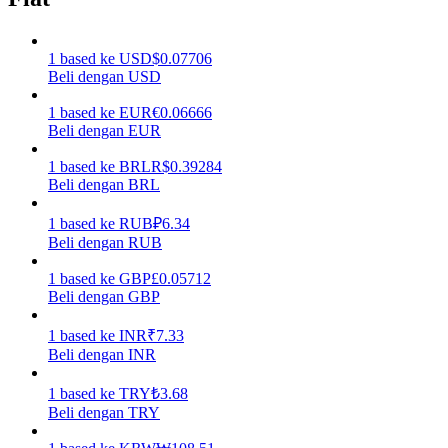
Menghasilkan
1
based
ke
USD
$
0.07706
Beli dengan USD
1
based
ke
EUR
€
0.06666
Beli dengan EUR
1
based
ke
BRL
R$
0.39284
Beli dengan BRL
1
based
ke
RUB
₽
6.34
Beli dengan RUB
Babi Kekuatan
1
based
ke
GBP
£
0.05712
Dapatkan imbalan kompetitif setiap hari
Beli dengan GBP
1
based
ke
INR
₹
7.33
Beli dengan INR
1
based
ke
TRY
₺
3.68
Beli dengan TRY